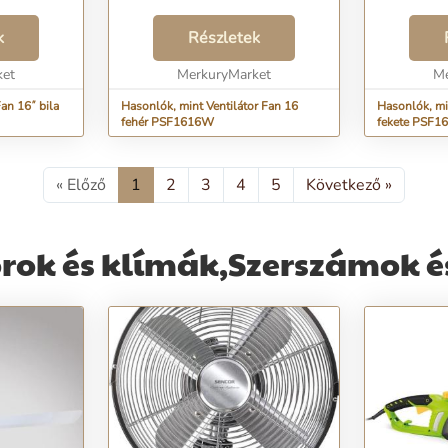
k
Részletek
ket
MerkuryMarket
Me
an 16˝ bila
Hasonlók, mint Ventilátor Fan 16
Hasonlók, mi
fehér PSF1616W
fekete PSF1
« Előző
1
2
3
4
5
Következő »
orok és klímák,Szerszámok é