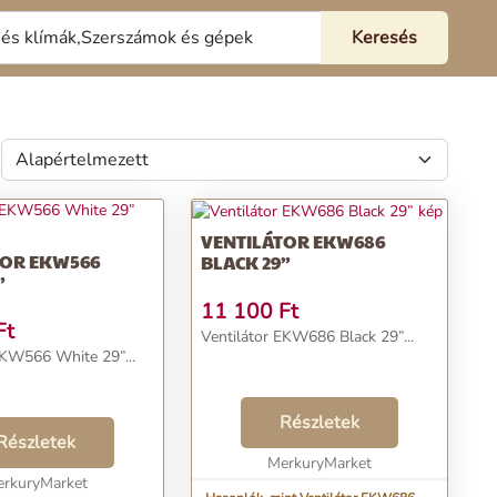
VENTILÁTOR EKW686
TOR EKW566
BLACK 29”
”
11 100
Ft
Ft
Ventilátor EKW686 Black 29”...
EKW566 White 29”...
Részletek
Részletek
MerkuryMarket
rkuryMarket