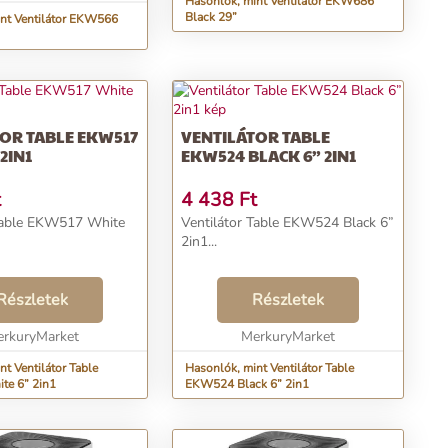
Hasonlók, mint Ventilátor EKW686
Black 29”
nt Ventilátor EKW566
TABLE EKW517
VENTILÁTOR TABLE
2IN1
EKW524 BLACK 6” 2IN1
t
4 438
Ft
17 White
Ventilátor Table EKW524 Black 6”
2in1...
Részletek
Részletek
rkuryMarket
MerkuryMarket
t Ventilátor Table
Hasonlók, mint Ventilátor Table
e 6” 2in1
EKW524 Black 6” 2in1