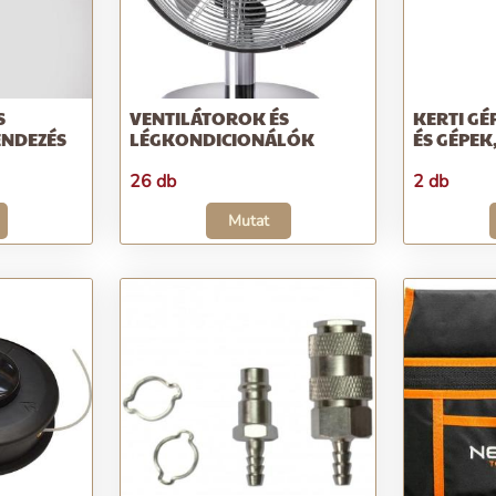
S
VENTILÁTOROK ÉS
KERTI G
ENDEZÉS
LÉGKONDICIONÁLÓK
ÉS GÉPEK
26 db
2 db
Mutat