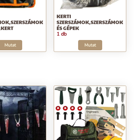
KERTI
MOK,SZERSZÁMOK
SZERSZÁMOK,SZERSZÁMOK
,KERT
ÉS GÉPEK
1 db
Mutat
Mutat