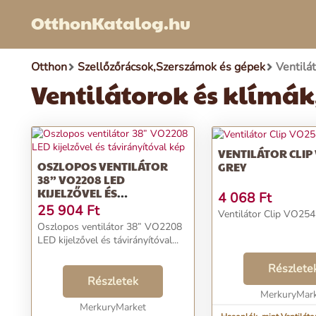
OtthonKatalog.hu
Otthon
Szellőzőrácsok,Szerszámok és gépek
Ventilá
Ventilátorok és klímá
VENTILÁTOR CLIP
OSZLOPOS VENTILÁTOR
GREY
38” VO2208 LED
KIJELZŐVEL ÉS
4 068
Ft
TÁVIRÁNYÍTÓVAL
25 904
Ft
Ventilátor Clip VO2547
Oszlopos ventilátor 38” VO2208
LED kijelzővel és távirányítóval...
Részlete
Részletek
MerkuryMar
MerkuryMarket