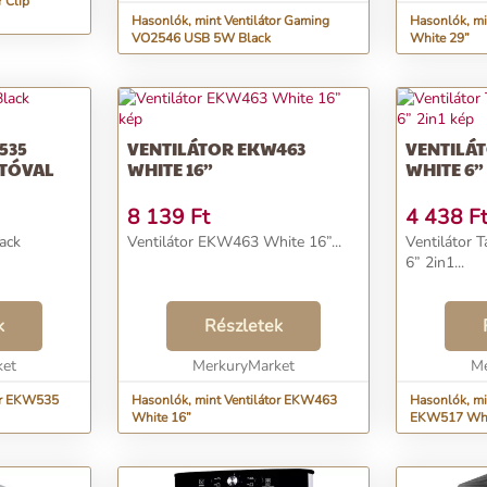
 Clip
Hasonlók, mint Ventilátor Gaming
Hasonlók, mi
VO2546 USB 5W Black
White 29”
535
VENTILÁTOR EKW463
VENTILÁTOR 
ÍTÓVAL
WHITE 16”
WHITE 6” 
8 139
Ft
4 438
F
ack
Ventilátor EKW463 White 16”...
Ventilátor Table EKW5
6” 2in1...
k
Részletek
ket
MerkuryMarket
Me
tor EKW535
Hasonlók, mint Ventilátor EKW463
Hasonlók, min
White 16”
EKW517 Whit