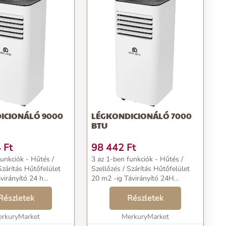
ICIONÁLÓ 9000
LÉGKONDICIONÁLÓ 7000
BTU
4
Ft
98 442
Ft
funkciók - Hűtés /
3 az 1-ben funkciók - Hűtés /
s Hűtőfelület
Szellőzés / Szárítás Hűtőfelület
20 m2 -ig Távirányító 24H
program...
Részletek
Részletek
rkuryMarket
MerkuryMarket