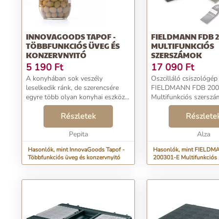
INNOVAGOODS TAPOF -
FIELDMANN FDB 2
TÖBBFUNKCIÓS ÜVEG ÉS
MULTIFUNKCIÓS
KONZERVNYITÓ
SZERSZÁMOK
5 190
Ft
17 090
Ft
A konyhában sok veszély
Oszcilláló csiszológép
leselkedik ránk, de szerencsére
FIELDMANN FDB 200
egyre több olyan konyhai eszközt
Multifunkciós szerszám
találnak fel, ami megkönnyíti a
mindennapjainkat! Mi is
Részletek
Részlete
forgalmazunk belőle jó párat,
szóval keresgélj nyugodta...
Pepita
Alza
Hasonlók, mint InnovaGoods Tapof -
Hasonlók, mint FIELD
Többfunkciós üveg és konzervnyitó
200301-E Multifunkciós