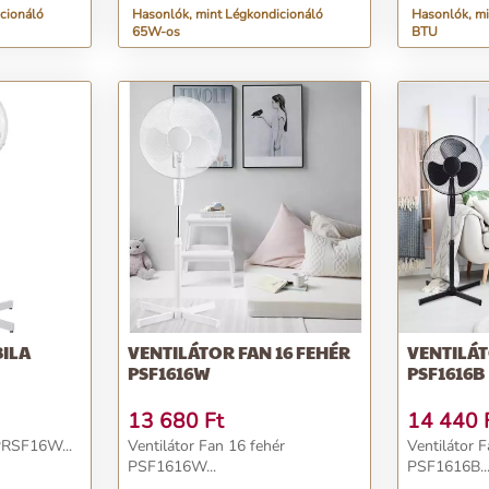
cionáló
Hasonlók, mint Légkondicionáló
Hasonlók, mi
65W-os
BTU
BILA
VENTILÁTOR FAN 16 FEHÉR
VENTILÁT
PSF1616W
PSF1616B
13 680
Ft
14 440
PRSF16W...
Ventilátor Fan 16 fehér
Ventilátor F
PSF1616W...
PSF1616B..