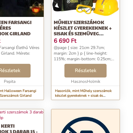
EN FARSANGI
MŰHELY SZERSZÁMOK
ÉRES
KÉSZLET GYEREKEKNEK +
MOK GIRLAND
SISAK ÉS SZEMÜVEG
TÁSKÁBAN - 23DB
t
6 690
Ft
arsangi Élethű Véres
@page { size: 21cm 29.7cm;
and. Mérete:
margin: 2cm } p { line-height:
115%; margin-bottom: 0.25cm;
background: transparent } @page
Részletek
{ size: 21cm 29.7cm; margin: 2cm }
Részletek
p { line-height: 115%; margin-bo...
Pepita
HasznosHolmik
nt Halloween Farsangi
Hasonlók, mint Műhely szerszámok
 Szerszámok Girland
készlet gyerekeknek + sisak és
szemüveg táskában - 23db
 KERTI
OK 3 DARAB 15 -