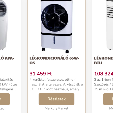
Ó APA-
LÉGKONDICIONÁLÓ 65W-
LÉGKOND
OS
BTU
31 459
Ft
108 32
ialakítás
4 kerékkel felszerelve, otthoni
3 az 1-ben 
,0 kW Fűtési
használatra tervezve. A készülék a
Szellőzés / Szárítá
telligens
COLD funkciót használja, amely a
25 m2-ig Távirányító 24 h
r funkció 30–
forró napokon további hűtést
program...
z optimális
k
biztosít. Ehhez 2 tartály/betét
Részletek
ézi b...
tartozik a jég elkészítéséhez. A ...
ket
MerkuryMarket
Me