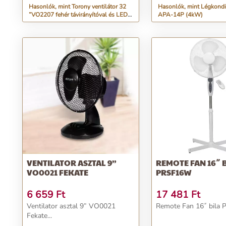
Hasonlók, mint Torony ventilátor 32
Hasonlók, mint Légkondi
”VO2207 fehér távirányítóval és LED
APA-14P (4kW)
kijelzővel
VENTILATOR ASZTAL 9”
REMOTE FAN 16˝ 
VO0021 FEKATE
PRSF16W
6 659
Ft
17 481
Ft
Ventilator asztal 9” VO0021
Remote Fan 16˝ bila 
Fekate...