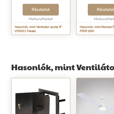
Részletek
Részlete
MerkuryMarket
MerkuryMar
Hasonlók, mint Ventilator asztal 9”
Hasonlók, mint Remote F
VO0021 Fekate
PRSF16W
Hasonlók, mint Ventilát