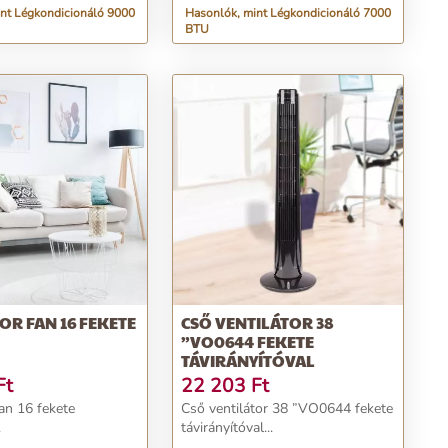
nt Légkondicionáló 9000
Hasonlók, mint Légkondicionáló 7000
BTU
OR FAN 16 FEKETE
CSŐ VENTILÁTOR 38
”VO0644 FEKETE
TÁVIRÁNYÍTÓVAL
Ft
22 203
Ft
an 16 fekete
Cső ventilátor 38 ”VO0644 fekete
.
távirányítóval...