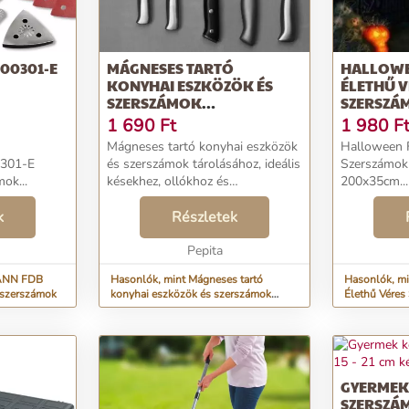
00301-E
MÁGNESES TARTÓ
HALLOWE
KONYHAI ESZKÖZÖK ÉS
ÉLETHŰ V
SZERSZÁMOK
SZERSZÁ
TÁROLÁSÁHOZ, IDEÁLI...
1 690
Ft
1 980
F
Mágneses tartó konyhai eszközök
Halloween F
301-E
és szerszámok tárolásához, ideális
Szerszámok Girl
ok...
késekhez, ollókhoz és
200x35cm...
szerszámokhoz, 33 cm, fekete 33
k
cm-es mágnescsík késekhez,
Részletek
ollókhoz, szerszámokhoz, konyhai
eszközökhöz, stb. ...
Pepita
MANN FDB
Hasonlók, mint Mágneses tartó
Hasonlók, mi
 szerszámok
konyhai eszközök és szerszámok
Élethű Véres
tárolásához, ideáli...
GYERMEK
SZERSZÁM