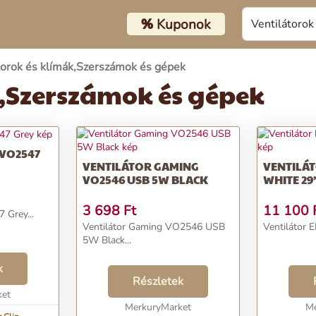
%
Kuponok
torok és klímák,Szerszámok és gépek
k,Szerszámok és gépek
 VO2547
VENTILÁTOR GAMING
VENTILÁ
VO2546 USB 5W BLACK
WHITE 29
3 698
Ft
11 100
 Grey...
Ventilátor Gaming VO2546 USB
Ventilátor 
5W Black...
k
Részletek
ket
MerkuryMarket
Me