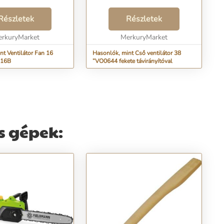
Részletek
Részletek
rkuryMarket
MerkuryMarket
nt Ventilátor Fan 16
Hasonlók, mint Cső ventilátor 38
616B
”VO0644 fekete távirányítóval
s gépek: