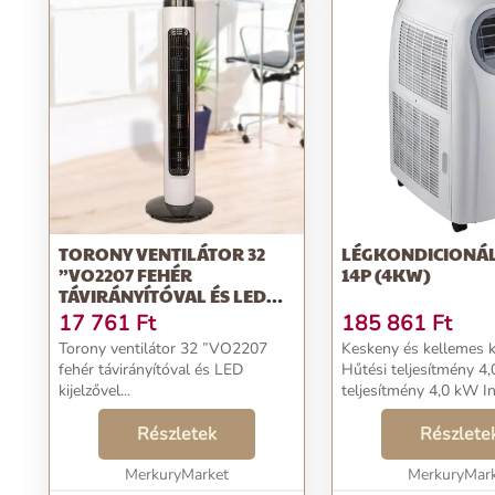
TORONY VENTILÁTOR 32
LÉGKONDICIONÁL
”VO2207 FEHÉR
14P (4KW)
TÁVIRÁNYÍTÓVAL ÉS LED
KIJELZŐVEL
17 761
Ft
185 861
Ft
Torony ventilátor 32 ”VO2207
Keskeny és kellemes k
fehér távirányítóval és LED
Hűtési teljesítmény 4
kijelzővel...
teljesítmény 4,0 kW In
párátlanítás Ventiláto
Részletek
40 m2-es helyiségekhe
Részlete
LED kijelző A légáram k
MerkuryMarket
MerkuryMar