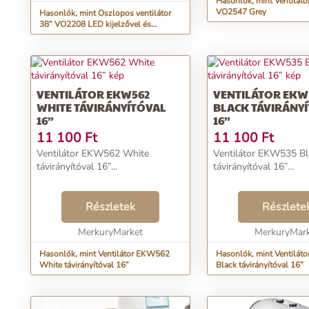
Hasonlók, mint Ventilátor
VO2547 Grey
Hasonlók, mint Oszlopos ventilátor
38” VO2208 LED kijelzővel és
távirányítóval
VENTILÁTOR EKW562
VENTILÁTOR EKW
WHITE TÁVIRÁNYÍTÓVAL
BLACK TÁVIRÁNY
16”
16”
11 100
Ft
11 100
Ft
Ventilátor EKW562 White
Ventilátor EKW535 Bl
távirányítóval 16”...
távirányítóval 16”...
Részletek
Részlete
MerkuryMarket
MerkuryMar
Hasonlók, mint Ventilátor EKW562
Hasonlók, mint Ventilá
White távirányítóval 16”
Black távirányítóval 16”