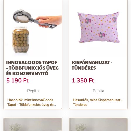
INNOVAGOODS TAPOF
KISPÁRNAHUZAT -
- TÖBBFUNKCIÓS ÜVEG
TÜNDÉRES
ÉS KONZERVNYITÓ
5 190
Ft
1 350
Ft
Pepita
Pepita
Hasonlók, mint InnovaGoods
Hasonlók, mint Kispárnahuzat -
Tapof - Többfunkciós üveg és
Tündéres
konzervnyitó