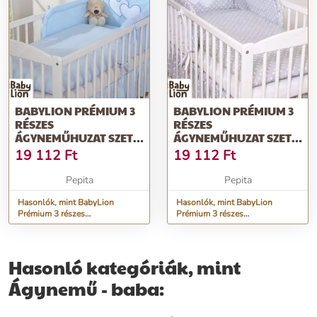
BABYLION PRÉMIUM 3
BABYLION PRÉMIUM 3
RÉSZES
RÉSZES
ÁGYNEMŰHUZAT SZETT
ÁGYNEMŰHUZAT SZETT
- HH - KÉK
- HH - SZÜRKE
19 112
Ft
19 112
Ft
ALAPON...
Pepita
Pepita
Hasonlók, mint BabyLion
Hasonlók, mint BabyLion
Prémium 3 részes
Prémium 3 részes
ágyneműhuzat szett - HH - Kék
ágyneműhuzat szett - HH -
Szürke alapon...
Hasonló kategóriák, mint
Ágynemű - baba: