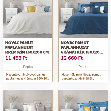
NOVAC PAMUT
NOVAC PAMUT
PAPLANHUZAT
PAPLANHUZAT
KRÉMSZÍN 160X200 CM
GRÁNÁTKÉK 180X200
CM
11 458
Ft
12 660
Ft
Pepita
Pepita
Hasonlók, mint Novac pamut
Hasonlók, mint Novac pamut
paplanhuzat Krémszín 160x200
paplanhuzat Gránátkék
cm
180x200 cm