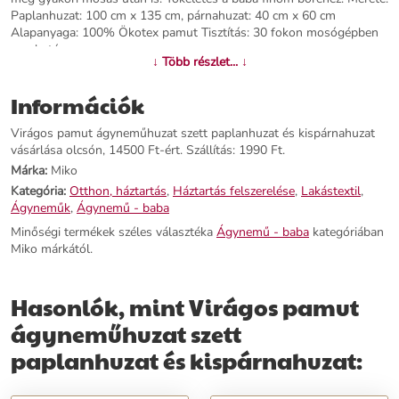
Paplanhuzat: 100 cm x 135 cm, párnahuzat: 40 cm x 60 cm
Alapanyaga: 100% Ökotex pamut Tisztítás: 30 fokon mosógépben
mosható
↓ Több részlet... ↓
További információk>>
Információk
Virágos pamut ágyneműhuzat szett paplanhuzat és kispárnahuzat
vásárlása olcsón, 14500 Ft-ért. Szállítás: 1990 Ft.
Márka:
Miko
Kategória:
Otthon, háztartás
,
Háztartás felszerelése
,
Lakástextil
,
Ágyneműk
,
Ágynemű - baba
Minőségi termékek széles választéka
Ágynemű - baba
kategóriában
Miko márkától.
Hasonlók, mint Virágos pamut
ágyneműhuzat szett
paplanhuzat és kispárnahuzat: