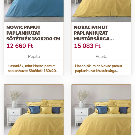
NOVAC PAMUT
NOVAC PAMUT
PAPLANHUZAT
PAPLANHUZAT
SÖTÉTKÉK 180X200 CM
MUSTÁRSÁRGA
220X200 CM
12 660
Ft
15 083
Ft
Pepita
Pepita
Hasonlók, mint Novac pamut
Hasonlók, mint Novac pamut
paplanhuzat Sötétkék 180x200
paplanhuzat Mustársárga
cm
220x200 cm