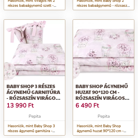
Hasonlók, mint Virágos rét 2
Hasonlók, mint Baby Shop 2
részes babaágynemű szett -
részes babaágynemű - rózsaszín
ibolya 90x120
virágos nyuszi
BABY SHOP 3 RÉSZES
BABY SHOP ÁGYNEMŰ
ÁGYNEMŰ GARNITÚRA
HUZAT 90*120 CM -
- RÓZSASZÍN VIRÁGOS
RÓZSASZÍN VIRÁGOS
NYUSZI
NYUSZI
13 990
Ft
6 490
Ft
Pepita
Pepita
Hasonlók, mint Baby Shop 3
Hasonlók, mint Baby Shop
részes ágynemű garnitúra -
ágynemű huzat 90*120 cm -
rózsaszín virágos nyuszi
Rózsaszín virágos nyuszi