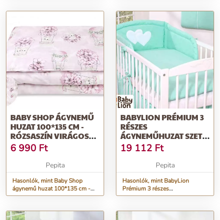
BABY SHOP ÁGYNEMŰ
BABYLION PRÉMIUM 3
HUZAT 100*135 CM -
RÉSZES
RÓZSASZÍN VIRÁGOS
ÁGYNEMŰHUZAT SZETT
NYUSZI
- HH - MENTA
6 990
Ft
19 112
Ft
Pepita
Pepita
Hasonlók, mint Baby Shop
Hasonlók, mint BabyLion
ágynemű huzat 100*135 cm -
Prémium 3 részes
Rózsaszín virágos nyuszi
ágyneműhuzat szett - HH -
Menta