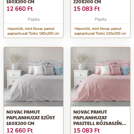
180X200 CM
220X200 CM
12 660
Ft
15 083
Ft
Pepita
Pepita
Hasonlók, mint Novac pamut
Hasonlók, mint Novac pamut
paplanhuzat Türkiz 180x200 cm
paplanhuzat Türkiz 220x200 cm
NOVAC PAMUT
NOVAC PAMUT
PAPLANHUZAT EZÜST
PAPLANHUZAT
180X200 CM
PASZTELL RÓZSASZÍN
220X200 CM
12 660
Ft
15 083
Ft