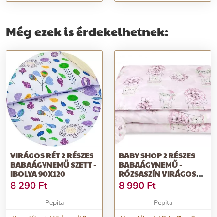
180x200 cm
Még ezek is érdekelhetnek:
VIRÁGOS RÉT 2 RÉSZES
BABY SHOP 2 RÉSZES
BABAÁGYNEMŰ SZETT -
BABAÁGYNEMŰ -
IBOLYA 90X120
RÓZSASZÍN VIRÁGOS
NYUSZI
8 290
Ft
8 990
Ft
Pepita
Pepita