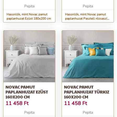
Pepita
Pepita
Hasonlók, mint Novac pamut
Hasonlók, mint Novac pamut
paplanhuzat Ezüst 180x200 cm
paplanhuzat Pasztell rózsaszín
220x200 cm
NOVAC PAMUT
NOVAC PAMUT
PAPLANHUZAT EZÜST
PAPLANHUZAT TÜRKIZ
160X200 CM
160X200 CM
11 458
Ft
11 458
Ft
Pepita
Pepita