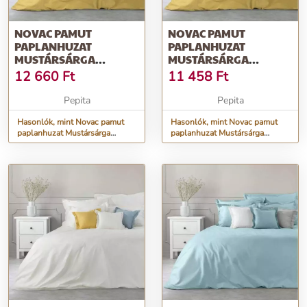
NOVAC PAMUT
NOVAC PAMUT
PAPLANHUZAT
PAPLANHUZAT
MUSTÁRSÁRGA
MUSTÁRSÁRGA
180X200 CM
160X200 CM
12 660
Ft
11 458
Ft
Pepita
Pepita
Hasonlók, mint Novac pamut
Hasonlók, mint Novac pamut
paplanhuzat Mustársárga
paplanhuzat Mustársárga
180x200 cm
160x200 cm