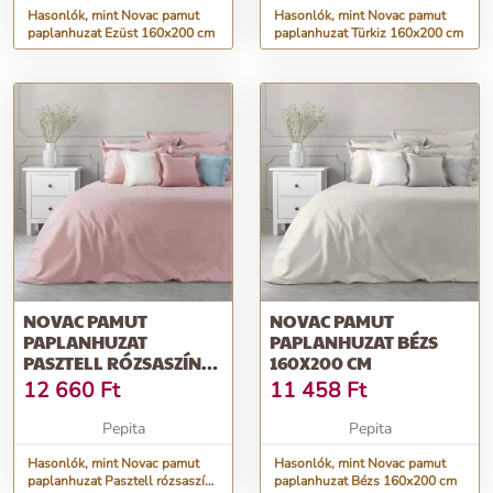
Hasonlók, mint Novac pamut
Hasonlók, mint Novac pamut
paplanhuzat Ezüst 160x200 cm
paplanhuzat Türkiz 160x200 cm
NOVAC PAMUT
NOVAC PAMUT
PAPLANHUZAT
PAPLANHUZAT BÉZS
PASZTELL RÓZSASZÍN
160X200 CM
180X200 CM
12 660
Ft
11 458
Ft
Pepita
Pepita
Hasonlók, mint Novac pamut
Hasonlók, mint Novac pamut
paplanhuzat Pasztell rózsaszín
paplanhuzat Bézs 160x200 cm