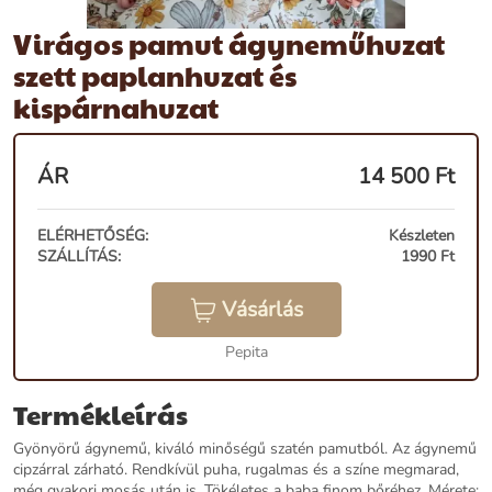
Virágos pamut ágyneműhuzat
szett paplanhuzat és
kispárnahuzat
ÁR
14 500
Ft
ELÉRHETŐSÉG:
Készleten
SZÁLLÍTÁS:
1990 Ft
Vásárlás
Pepita
Termékleírás
Gyönyörű ágynemű, kiváló minőségű szatén pamutból. Az ágynemű
cipzárral zárható. Rendkívül puha, rugalmas és a színe megmarad,
még gyakori mosás után is. Tökéletes a baba finom bőréhez. Mérete: