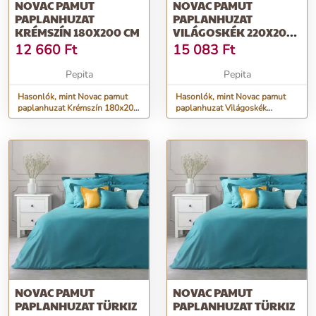
NOVAC PAMUT
NOVAC PAMUT
PAPLANHUZAT
PAPLANHUZAT
KRÉMSZÍN 180X200 CM
VILÁGOSKÉK 220X200
CM
12 660
Ft
15 083
Ft
Pepita
Pepita
Hasonlók, mint Novac pamut
Hasonlók, mint Novac pamut
paplanhuzat Krémszín 180x200
paplanhuzat Világoskék
cm
220x200 cm
NOVAC PAMUT
NOVAC PAMUT
PAPLANHUZAT TÜRKIZ
PAPLANHUZAT TÜRKIZ