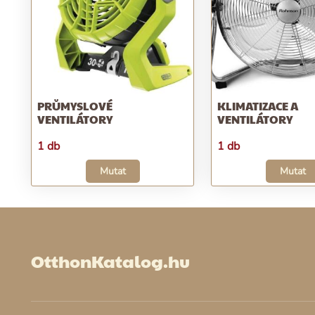
PRŮMYSLOVÉ
KLIMATIZACE A
VENTILÁTORY
VENTILÁTORY
1 db
1 db
Mutat
Mutat
OtthonKatalog.hu