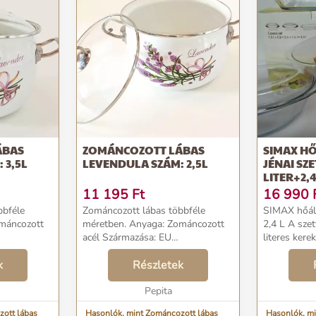
ÁBAS
ZOMÁNCOZOTT LÁBAS
SIMAX HŐ
 3,5L
LEVENDULA SZÁM: 2,5L
JÉNAI SZE
LITER+2,4
11 195
Ft
16 990
bbféle
Zománcozott lábas többféle
SIMAX hőáll
méretben. Anyaga: Zománcozott
2,4 L A szett tartama: 1 db 1,5
acél Származása: EU
literes kerek h
ELENÍTETT
WEBSHOPBAN MEGJELENÍTETT
0,6 literes 
EN,
k
SZÍNEK KIS MÉRTÉKBEN,
Részletek
hőálló jénai 
AN
SZÍNÁRNYALATOKBAN
tetővel 1 db
ELTÉRHETNEK. ...
Pepita
zott lábas
Hasonlók, mint Zománcozott lábas
Hasonlók, mi