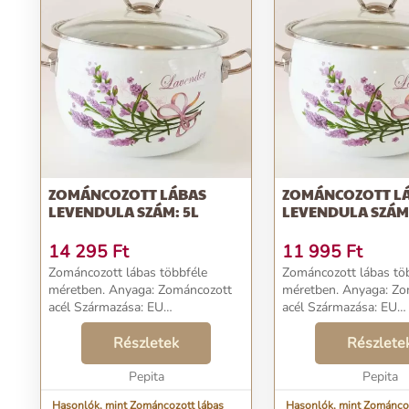
ZOMÁNCOZOTT LÁBAS
ZOMÁNCOZOTT L
LEVENDULA SZÁM: 5L
LEVENDULA SZÁM:
14 295
Ft
11 995
Ft
Zománcozott lábas többféle
Zománcozott lábas tö
méretben. Anyaga: Zománcozott
méretben. Anyaga: Zománcozott
acél Származása: EU
acél Származása: EU
WEBSHOPBAN MEGJELENÍTETT
WEBSHOPBAN MEGJ
SZÍNEK KIS MÉRTÉKBEN,
Részletek
SZÍNEK KIS MÉRTÉKB
Részlete
SZÍNÁRNYALATOKBAN
SZÍNÁRNYALATOKB
ELTÉRHETNEK. ...
Pepita
ELTÉRHETNEK. ...
Pepita
Hasonlók, mint Zománcozott lábas
Hasonlók, mint Zománco