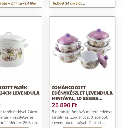
 liter+ 2,4 liter+2,4 liter
fedővel 24 cm 8,6L
&amp;quot;Levendula&amp;quot;
ZOTT FAZÉK
ZOMÁNCOZOTT
 24CM LEVENDULA
EDÉNYKÉSZLET LEVENDULA
MINTÁVAL, 10 RÉSZES
(PERFECT HOME)
t
25 890
Ft
t fazék fedővel 24cm
5 darab különböző méretű edényt
ntás - részletes és
tartalmaz. Zománcozott acélból.
e: 26,5 cm
Levendula mintával díszített.