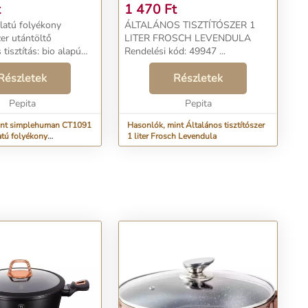
SZER (1 LITER)
t
1 470
Ft
llatú folyékony
ÁLTALÁNOS TISZTÍTÓSZER 1
r utántöltő
LITER FROSCH LEVENDULA
tisztítás: bio alapú
Rendelési kód: 49947 ...
appanunk kíméletlen
eltünteti a foltokat a
Részletek
Részletek
ta edények érdekében.
 soká...
Pepita
Pepita
int simplehuman CT1091
Hasonlók, mint Általános tisztítószer
atú folyékony
1 liter Frosch Levendula
(1 liter)