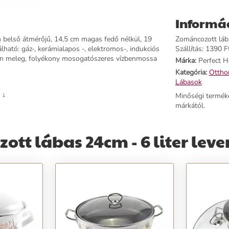
Informá
 belső átmérőjű, 14,5 cm magas fedő nélkül, 19
Zománcozott lába
lható: gáz-, kerámialapos -, elektromos-, indukciós
Szállítás: 1390 Ft
után meleg, folyékony mosogatószeres vízbenmossa
Márka:
Perfect 
Kategória:
Ottho
Lábasok
 ↓
Minőségi termék
márkától.
tt lábas 24cm - 6 liter lev