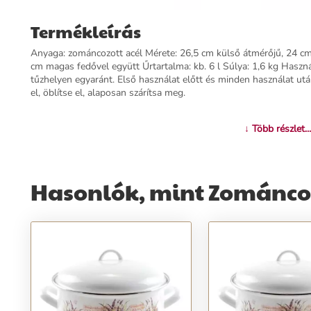
Termékleírás
Anyaga: zománcozott acél Mérete: 26,5 cm külső átmérőjű, 24 cm
cm magas fedővel együtt Űrtartalma: kb. 6 l Súlya: 1,6 kg Haszná
tűzhelyen egyaránt. Első használat előtt és minden használat 
el, öblítse el, alaposan szárítsa meg.
További információk>>
↓ Több részlet...
Hasonlók, mint Zománcozo