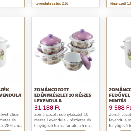
levendula szám: 2,5l
jénai szett 1,5
AZÉK
ZOMÁNCOZOTT
ZOMÁNCO
EVENDULA
EDÉNYKÉSZLET 10 RÉSZES
FEDŐVEL
LEVENDULA
MINTÁS
31 188
Ft
9 588
F
dővel 26cm
Zománcozott edénykészlet 10
Zománcozot
zletes és
részes Levendula - részletes és
levendula mi
lenyűgöző leírás Tartalma:5 db
lenyűgöző leírás Méret