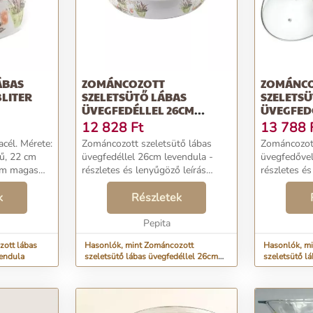
ÁBAS
ZOMÁNCOZOTT
ZOMÁNC
8LITER
SZELETSÜTŐ LÁBAS
SZELETSÜ
ÜVEGFEDÉLLEL 26CM
ÜVEGFED
LEVENDULA
LEVENDU
12 828
Ft
13 788
cél. Mérete:
Zománcozott szeletsütő lábas
Zománcozott
ű, 22 cm
üvegfedéllel 26cm levendula -
üvegfedővel
 cm magas
részletes és lenyűgöző leírás
részletes és
gas fedővel
Mérete:25,5 cm belső átmérőjű,
Mérete: 27,
4,8 l.
k
28 cm külső átmérőjű, 7,5 cm
Részletek
külső átmé
nálható:
magas fedő nélkül, 13 cm fedővel,
fedél nélkül
35 cm széles fül...
Pepita
szélesség fü
zott lábas
Hasonlók, mint Zománcozott
Hasonlók, m
vendula
szeletsütő lábas üvegfedéllel 26cm
szeletsütő l
levendula
levendula