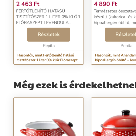
LEVENDULA
LITER
2 463
Ft
4 890
Ft
FERTŐTLENÍTŐ HATÁSÚ
Természetes összetev
TISZTÍTÓSZER 1 LITER 0% KLÓR
készült (kukorica- és 
FLÓRASZEPT LEVENDULA
hipoallergén öblítő, m
Rendelési kód: 42148 ...
virág illatot és puhas
Részletek
kölcsönöz ruháinak. Á
Részlete
szálakat és megakadál
Pepita
textília idő előtti ...
Pepita
Hasonlók, mint Fertőtlenítő hatású
Hasonlók, mint Ananda
tisztítószer 1 liter 0% klór Flóraszept
hipoallergén öblítő – le
levendula
vanília 3 liter
Még ezek is érdekelhetne