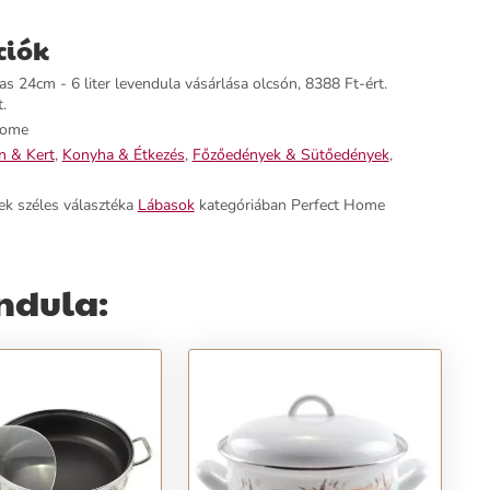
ciók
s 24cm - 6 liter levendula vásárlása olcsón, 8388 Ft-ért.
.
Home
n & Kert
,
Konyha & Étkezés
,
Főzőedények & Sütőedények
,
ek széles választéka
Lábasok
kategóriában Perfect Home
endula: