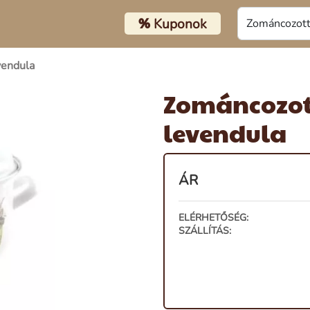
%
Kuponok
vendula
Zománcozott
levendula
ÁR
ELÉRHETŐSÉG:
SZÁLLÍTÁS: