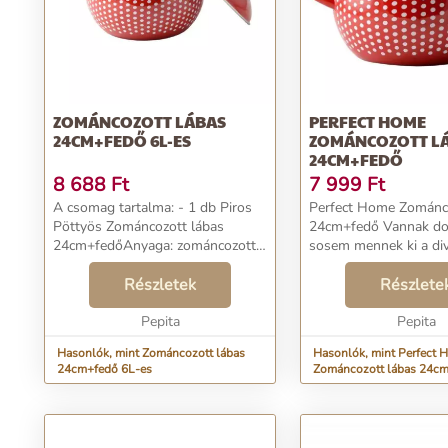
ZOMÁNCOZOTT LÁBAS
PERFECT HOME
24CM+FEDŐ 6L-ES
ZOMÁNCOZOTT L
24CM+FEDŐ
8 688
Ft
7 999
Ft
A csomag tartalma: - 1 db Piros
Perfect Home Zománco
Pöttyös Zománcozott lábas
24cm+fedő Vannak dolgok, amik
24cm+fedőAnyaga: zománcozott
sosem mennek ki a div
acél Mérete: 26 cm külső
Ilyenek az ehhez hason
átmérőjű, 24cm belső átmérőjű,
Részletek
pöttyös edények, amit
Részlete
15 cm magas fedő nélkül, 29 cm
biztosan láthattunk m
Pepita
magas fedővel együtt ...
nagyanyáink konyhájáb
Pepita
Hasonlók, mint Zománcozott lábas
Hasonlók, mint Perfect 
24cm+fedő 6L-es
Zománcozott lábas 24c