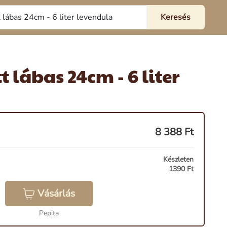
 lábas 24cm - 6 liter
8 388
Ft
Készleten
1390 Ft
Vásárlás
Pepita