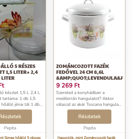
ÁLLÓ 5 RÉSZES
ZOMÁNCOZOTT FAZÉK
TT 1,5 LITER+ 2,4
FEDŐVEL 24 CM 8,6L
 LITER
&AMP;QUOT;LEVENDULA&AMP;Q
Ft
9 269
Ft
ó készlet 1,5 L 2,4 L
Szereted a konyhádban a
mediterrán hangulatot? Akkor
őálló jénai tál 1 db
válaszd az akár Toscana hangulatú
tetővel 1 db ovális
edényünket levendulás
tál 1 db 1,2 literes
Részletek
motívummal! Anyaga:
Részletek
 hőálló szögletes ...
zománcozott acél, Mérete: 26,5 cm
Pepita
külső átmérőjű, 24 cm belső
Pepita
átmérőjű,...
nt Simax hőálló 5 részes
Hasonlók, mint Zománcozott fazék