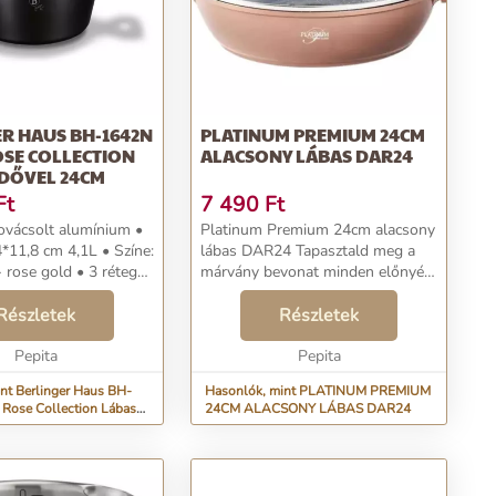
R HAUS BH-1642N
PLATINUM PREMIUM 24CM
OSE COLLECTION
ALACSONY LÁBAS DAR24
EDŐVEL 24CM
Ft
7 490
Ft
ovácsolt alumínium •
Platinum Premium 24cm alacsony
*11,8 cm 4,1L • Színe:
lábas DAR24 Tapasztald meg a
 gold • 3 rétegű
márvány bevonat minden előnyét
márvány bevonat ...
ezzel a fantasztikus edénnyel! Az
Részletek
egyedülálló öt rétegű
Részletek
kialakításnak hála az ételek
Pepita
egyenletesen és gyorsan...
Pepita
nt Berlinger Haus BH-
Hasonlók, mint PLATINUM PREMIUM
Rose Collection Lábas
24CM ALACSONY LÁBAS DAR24
m