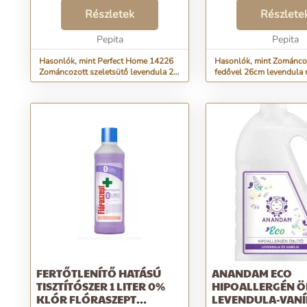
rendkívül vastag anyagból készült,
külső átmérőjű, 26 cm
súlya 2,95 kg, ezért kiváló a
Részletek
átmérőjű, 20,8 cm ma
Részlete
hőelosztása. A tapadásmentes
nélkül, 25,5 cm magas
bevonatnak köszönhetően kö...
Pepita
együtt Súlya: 2...
Pepita
Hasonlók, mint Perfect Home 14226
Hasonlók, mint Zománcoz
Zománcozott szeletsütő levendula 28
fedővel 26cm levendula 
cm + üvegfedő
FERTŐTLENÍTŐ HATÁSÚ
ANANDAM ECO
TISZTÍTÓSZER 1 LITER 0%
HIPOALLERGÉN Ö
KLÓR FLÓRASZEPT
LEVENDULA-VANÍL