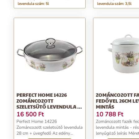
levendula szám: 5l
levendula szám: 3,5l
PERFECT HOME 14226
ZOMÁNCOZOTT F
ZOMÁNCOZOTT
FEDŐVEL 26CM L
SZELETSÜTŐ LEVENDULA 28
MINTÁS
CM + ÜVEGFEDŐ
16 500
Ft
10 788
Ft
Perfect Home 14226
Zománcozott fazék fe
Zománcozott szeletsütő levendula
levendula mintás - rés
28 cm + üvegfedő Az edény
lenyűgöző leírás Mérete: 28,6 cm