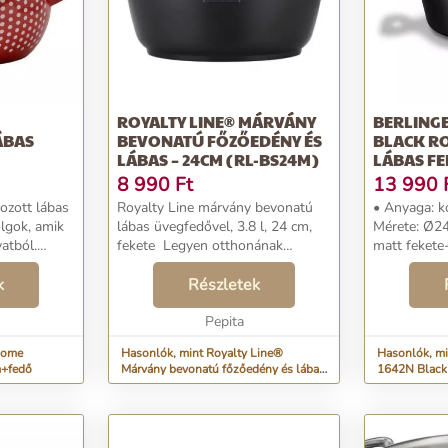
ROYALTY LINE® MÁRVÁNY
BERLINGE
ÁBAS
BEVONATÚ FŐZŐEDÉNY ÉS
BLACK R
LÁBAS – 24CM (RL-BS24M)
LÁBAS F
8 990
Ft
13 990
zott lábas
Royalty Line márvány bevonatú
• Anyaga: k
lábas üvegfedővel, 3.8 l, 24 cm,
Mérete: Ø24
atból.
fekete Legyen otthonának
matt fekete- rose
ló, retro,
konyhafőnöke ezzel a modern
 egészen
k
formavilágú öntött alumínium
Részletek
ár
lábassal! 5 rétegű speciális
a...
márvány bevona...
Pepita
Home
Hasonlók, mint Royalty Line®
Hasonlók, mi
m+fedő
Márvány bevonatú főzőedény és lábas
1642N Black 
– 24cm (RL-BS24M)
fedővel 24c