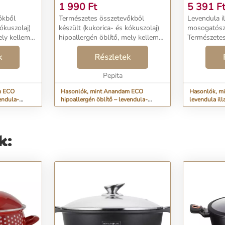
LITER
MOSOGATÓ
1 990
Ft
5 391
F
őkből
Természetes összetevőkből
Levendula i
kókuszolaj)
készült (kukorica- és kókuszolaj)
mosogatósze
ely kellemes
hipoallergén öblítő, mely kellemes
Természetes 
ágot
virág illatot és puhaságot
mosogatósz
polja a
k
kölcsönöz ruháinak. Ápolja a
Részletek
a zsírral és 
yozza a
szálakat és megakadályozza a
kristálytisz
textília idő előtti ...
Pepita
Egy kevés is
m ECO
Hasonlók, mint Anandam ECO
Hasonlók, m
vendula-
hipoallergén öblítő – levendula-
levendula ill
vanília 1 liter
mosogatószer 
k: