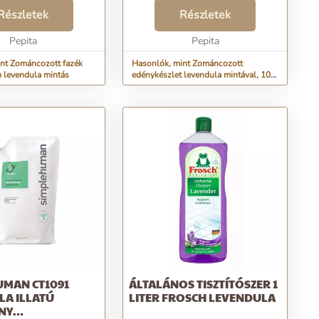
őjű, 24 cm belső
Sosincs elég edényed? Szeretnél
0,1 cm magas fedő
Részletek
különleges edényeket a
Részletek
cm magas fedővel
konyhádba? Ez a 10 részes,
úlya: 1,9...
Pepita
zománcozott edénykészlet...
Pepita
nt Zománcozott fazék
Hasonlók, mint Zománcozott
 levendula mintás
edénykészlet levendula mintával, 10
részes (Perfect Home)
UMAN CT1091
ÁLTALÁNOS TISZTÍTÓSZER 1
LA ILLATÚ
LITER FROSCH LEVENDULA
NY