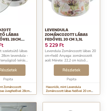
OZOTT
LEVENDULA
TŐ LÁBAS
ZOMÁNCOZOTT LÁBAS
ŐVEL 28CM
FEDŐVEL 20 CM 3,3L
LA
Ft
5 229
Ft
 szeletsütő lábas
Levendula Zománcozott lábas 20
 28cm levendula -
cm+fedő Anyaga: zománcozott
 lenyűgöző leírás
acél Mérete: 22,2 cm külső
5 cm átmérő, 30 cm
átmérőjű, 20 cm belső átmérőjű,
rő, 8 cm magasság
Részletek
12,2 cm magas fedő nélkül, 18 cm
Részletek
, fedél 14cm,
magas fedővel együtt Űrtartalma:
lekkel együtt...
Pepita
kb. 3,3 l ...
Pepita
int Zománcozott
Hasonlók, mint Levendula
ábas üvegfedővel 28cm
Zománcozott lábas fedővel 20 cm
3,3L