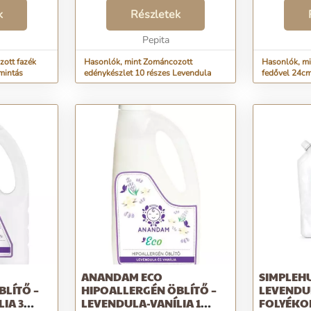
 belső
különböző méretű edény, 5 db
külső átmér
gas fedő
k
fedő Méretei: -1. lábas: külső
Részletek
átmérőjű, 2
 fedővel
átmérője: 26 cm, belső átmérője:
nélkül, 25 
24 cm, magassá...
Pepita
együtt S
ott fazék
Hasonlók, mint Zománcozott
Hasonlók, mi
mintás
edénykészlet 10 részes Levendula
fedővel 24cm
ANANDAM ECO
SIMPLEH
BLÍTŐ –
HIPOALLERGÉN ÖBLÍTŐ –
LEVENDU
IA 3
LEVENDULA-VANÍLIA 1
FOLYÉKO