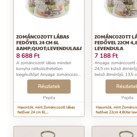
ZOMÁNCOZOTT LÁBAS
ZOMÁNCOZOTT L
FEDŐVEL 24 CM 6L
FEDŐVEL 22CM 4,
&AMP;QUOT;LEVENDULA&AMP;QUOT;
LEVENDULA
8 688
Ft
7 188
Ft
A zománcozott lábas minden
Anyaga: zománcozott a
konyha nélkülözhetetlen
24,5 cm külső átmérőj
kiegészítője! Anyaga: zománcozott
belső átmérőjű, 13,5
acél. Mérete: 26,5 cm külső
fedő nélkül, 18 cm ma
átmérőjű, 24 cm belső átmérőjű,
Részletek
együtt. Űrtartalma: kb. 
Részlete
14,5 cm magas fedő nélkül, 19 cm
Súlya: 1,372 kg. Hasz
magas fedővel együtt. ...
Pepita
gáz-, kerámi...
Pepita
Hasonlók, mint Zománcozott lábas
Hasonlók, mint Zománco
fedővel 24 cm 6L
fedővel 22cm 4,8liter le
&amp;quot;Levendula&amp;quot;