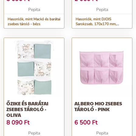
Pepita
Pepita
Hasonlók, mint Mackó és barátai
Hasonlók, mint DJOIS
zsebes tároló - bézs
Sarokzseb, 170x170 mm,
öntapadó, DJOIS
ŐZIKE ÉS BARÁTAI
ALBERO MIO ZSEBES
ZSEBES TÁROLÓ -
TÁROLÓ - PINK
OLIVA
8 090
Ft
6 500
Ft
Pepita
Pepita