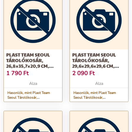
PLAST TEAM SEOUL
PLAST TEAM SEOUL
TÁROLÓKOSÁR,
TÁROLÓKOSÁR,
26,8×35,7×20,9 CM,
29,6×29,6×29,6 CM,
SZÜRKE, L
SZÜRKE, XL
1 790
Ft
2 090
Ft
Alza
Alza
Hasonlók, mint Plast Team
Hasonlók, mint Plast Team
Seoul Tárolókosár,
Seoul Tárolókosár,
26,8×35,7×20,9 cm, szürke, L
29,6×29,6×29,6 cm, szürke, XL