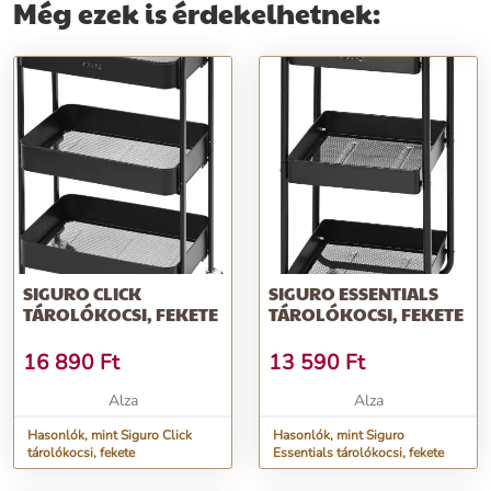
Még ezek is érdekelhetnek:
SIGURO CLICK
SIGURO ESSENTIALS
TÁROLÓKOCSI, FEKETE
TÁROLÓKOCSI, FEKETE
16 890
Ft
13 590
Ft
Alza
Alza
Hasonlók, mint Siguro Click
Hasonlók, mint Siguro
tárolókocsi, fekete
Essentials tárolókocsi, fekete