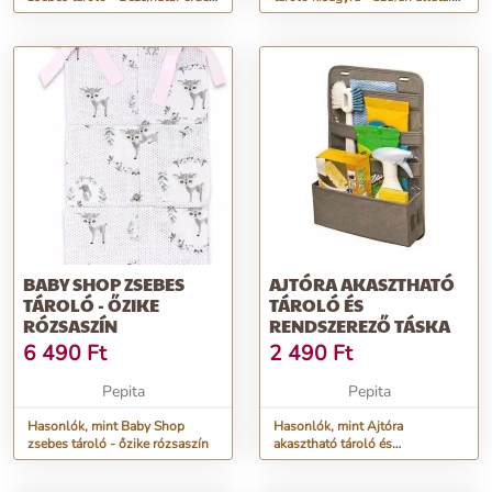
barátok
zöld járművel
BABY SHOP ZSEBES
AJTÓRA AKASZTHATÓ
TÁROLÓ - ŐZIKE
TÁROLÓ ÉS
RÓZSASZÍN
RENDSZEREZŐ TÁSKA
6 490
Ft
2 490
Ft
Pepita
Pepita
Hasonlók, mint Baby Shop
Hasonlók, mint Ajtóra
zsebes tároló - őzike rózsaszín
akasztható tároló és
rendszerező táska