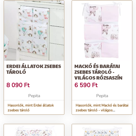
ERDEI ÁLLATOK ZSEBES
MACKÓ ÉS BARÁTAI
TÁROLÓ
ZSEBES TÁROLÓ -
VILÁGOS RÓZSASZÍN
8 090
Ft
6 590
Ft
Pepita
Pepita
Hasonlók, mint Erdei állatok
Hasonlók, mint Mackó és barátai
zsebes tároló
zsebes tároló - világos
rózsaszín