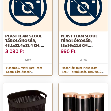
PLAST TEAM SEOUL
PLAST TEAM SEOUL
TÁROLÓKOSÁR,
TÁROLÓKOSÁR,
43,1×32,4×23,4 CM,
18×26×12,6 CM,
SZÜRKE
SZÜRKE, S
3 090
Ft
990
Ft
Alza
Alza
Hasonlók, mint Plast Team
Hasonlók, mint Plast Team
Seoul Tárolókosár,
Seoul Tárolókosár, 18×26×12,6
43,1×32,4×23,4 cm, szürke
cm, szürke, S