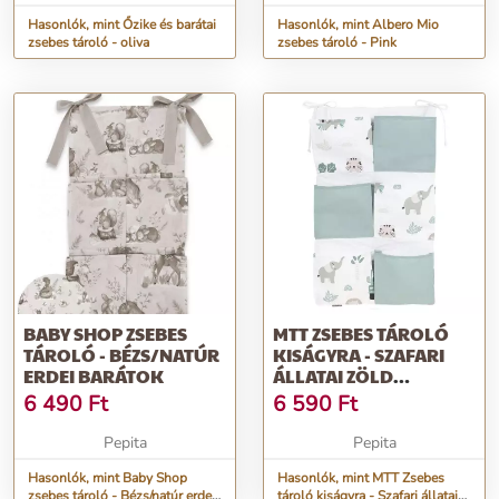
Hasonlók, mint Őzike és barátai
Hasonlók, mint Albero Mio
zsebes tároló - oliva
zsebes tároló - Pink
BABY SHOP ZSEBES
MTT ZSEBES TÁROLÓ
TÁROLÓ - BÉZS/NATÚR
KISÁGYRA - SZAFARI
ERDEI BARÁTOK
ÁLLATAI ZÖLD
JÁRMŰVEL
6 490
Ft
6 590
Ft
Pepita
Pepita
Hasonlók, mint Baby Shop
Hasonlók, mint MTT Zsebes
zsebes tároló - Bézs/natúr erdei
tároló kiságyra - Szafari állatai