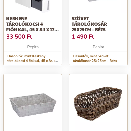
KESKENY
SZÖVET
TÁROLÓKOCSI 4
TÁROLÓKOSÁR
FIÓKKAL, 45 X 84 X 17
25X25CM - BÉZS
CM, FEHÉR ÉS SZÜRKE
33 500
Ft
1 490
Ft
Pepita
Pepita
Hasonlók, mint Keskeny
Hasonlók, mint Szövet
tárolókocsi 4 fiókkal, 45 x 84 x
tárolókosár 25x25cm - Bézs
17 cm, fehér és szürke