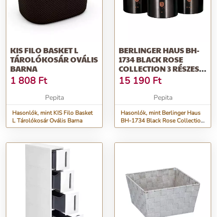
KIS FILO BASKET L
BERLINGER HAUS BH-
TÁROLÓKOSÁR OVÁLIS
1734 BLACK ROSE
BARNA
COLLECTION 3 RÉSZES
TÁROLÓKÉSZLET
1 808
Ft
15 190
Ft
Pepita
Pepita
Hasonlók, mint KIS Filo Basket
Hasonlók, mint Berlinger Haus
L Tárolókosár Ovális Barna
BH-1734 Black Rose Collection
3 részes tárolókészlet