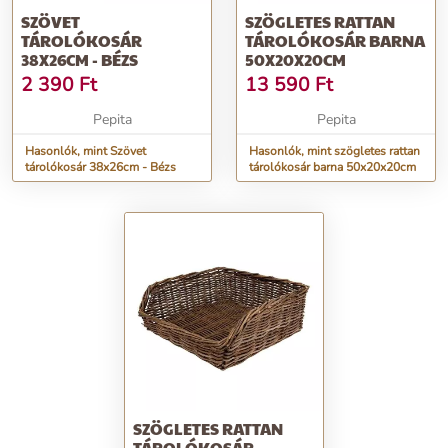
SZÖVET
SZÖGLETES RATTAN
TÁROLÓKOSÁR
TÁROLÓKOSÁR BARNA
38X26CM - BÉZS
50X20X20CM
2 390
Ft
13 590
Ft
Pepita
Pepita
Hasonlók, mint Szövet
Hasonlók, mint szögletes rattan
tárolókosár 38x26cm - Bézs
tárolókosár barna 50x20x20cm
SZÖGLETES RATTAN
TÁROLÓKOSÁR