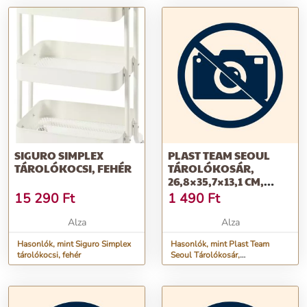
SIGURO SIMPLEX
PLAST TEAM SEOUL
TÁROLÓKOCSI, FEHÉR
TÁROLÓKOSÁR,
26,8×35,7×13,1 CM,
SZÜRKE, M
15 290
Ft
1 490
Ft
Alza
Alza
Hasonlók, mint Siguro Simplex
Hasonlók, mint Plast Team
tárolókocsi, fehér
Seoul Tárolókosár,
26,8×35,7×13,1 cm, szürke, M