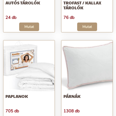
AUTÓS TÁROLÓK
TROFAST / KALLAX
TÁROLÓK
24 db
76 db
Mutat
Mutat
PAPLANOK
PÁRNÁK
705 db
1308 db