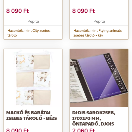
8 090
Ft
8 090
Ft
Pepita
Pepita
Hasonlók, mint City zsebes
Hasonlók, mint Flying animals
tároló
zsebes tároló - kék
MACKÓ ÉS BARÁTAI
DJOIS SAROKZSEB,
ZSEBES TÁROLÓ - BÉZS
170X170 MM,
ÖNTAPADÓ, DJOIS
8 090
Ft
2 060
Ft