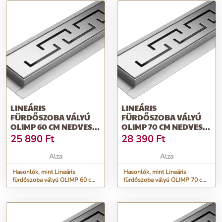
LINEÁRIS
LINEÁRIS
FÜRDŐSZOBA VÁLYÚ
FÜRDŐSZOBA VÁLYÚ
OLIMP 60 CM NEDVES
OLIMP 70 CM NEDVES
ÉS SZÁRAZ
ÉS SZÁRAZ
25 890
Ft
28 390
Ft
Alza
Alza
Hasonlók, mint Lineáris
Hasonlók, mint Lineáris
fürdőszoba vályú OLIMP 60 cm
fürdőszoba vályú OLIMP 70 cm
nedves és száraz
nedves és száraz