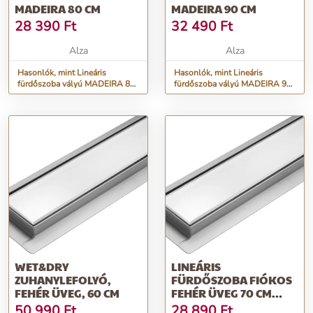
MADEIRA 80 CM
MADEIRA 90 CM
28 390
Ft
32 490
Ft
Alza
Alza
Hasonlók, mint Lineáris
Hasonlók, mint Lineáris
fürdőszoba vályú MADEIRA 80
fürdőszoba vályú MADEIRA 90
cm
cm
WET&DRY
LINEÁRIS
ZUHANYLEFOLYÓ,
FÜRDŐSZOBA FIÓKOS
FEHÉR ÜVEG, 60 CM
FEHÉR ÜVEG 70 CM
NEDVES ÉS SZÁRAZ
50 990
Ft
28 890
Ft