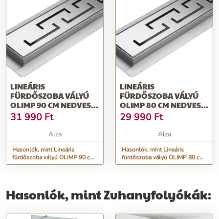
LINEÁRIS
LINEÁRIS
FÜRDŐSZOBA VÁLYÚ
FÜRDŐSZOBA VÁLYÚ
OLIMP 90 CM NEDVES
OLIMP 80 CM NEDVES
ÉS SZÁRAZ
ÉS SZÁRAZ
31 990
Ft
29 990
Ft
Alza
Alza
Hasonlók, mint Lineáris
Hasonlók, mint Lineáris
fürdőszoba vályú OLIMP 90 cm
fürdőszoba vályú OLIMP 80 cm
nedves és száraz
nedves és száraz
Hasonlók, mint Zuhanyfolyókák: