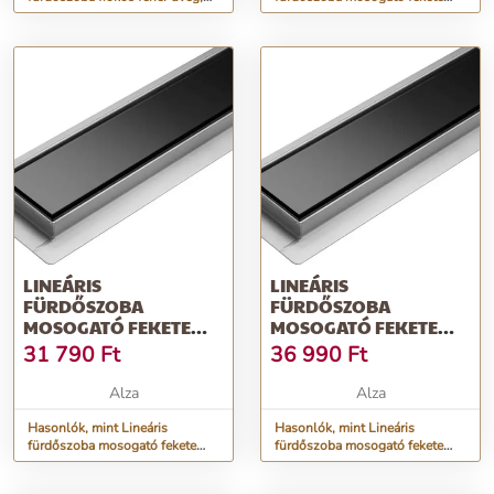
90 cm nedves és száraz
üveg, 70 cm Nedves és száraz
LINEÁRIS
LINEÁRIS
FÜRDŐSZOBA
FÜRDŐSZOBA
MOSOGATÓ FEKETE
MOSOGATÓ FEKETE
ÜVEG, 80 CM NEDVES
ÜVEG 90 CM NEDVES ÉS
31 790
Ft
36 990
Ft
ÉS SZÁRAZ
SZÁRAZ
Alza
Alza
Hasonlók, mint Lineáris
Hasonlók, mint Lineáris
fürdőszoba mosogató fekete
fürdőszoba mosogató fekete
üveg, 80 cm Nedves és száraz
üveg 90 cm Nedves és száraz