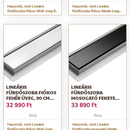
Hasonlók, mint Lineáris
Hasonlók, mint Lineáris
fürdőszoba fiókos fehér üveg 80
fürdőszoba fiókos fekete üveg
cm Nedves és száraz
60 cm nedves és száraz
LINEÁRIS
LINEÁRIS
FÜRDŐSZOBA FIÓKOS
FÜRDŐSZOBA
FEHÉR ÜVEG, 90 CM
MOSOGATÓ FEKETE
NEDVES ÉS SZÁRAZ
ÜVEG, 70 CM NEDVES ÉS
32 990
Ft
33 890
Ft
SZÁRAZ
Alza
Alza
Hasonlók, mint Lineáris
Hasonlók, mint Lineáris
fürdőszoba fiókos fehér üveg,
fürdőszoba mosogató fekete