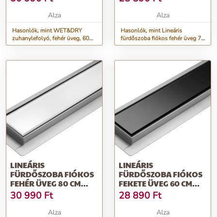
Alza
Alza
Hasonlók, mint WET&DRY
Hasonlók, mint Lineáris
zuhanylefolyó, fehér üveg, 60
fürdőszoba fiókos fehér üveg 70
cm
cm Nedves és száraz
LINEÁRIS
LINEÁRIS
FÜRDŐSZOBA FIÓKOS
FÜRDŐSZOBA FIÓKOS
FEHÉR ÜVEG 80 CM
FEKETE ÜVEG 60 CM
NEDVES ÉS SZÁRAZ
NEDVES ÉS SZÁRAZ
30 990
Ft
28 890
Ft
Alza
Alza