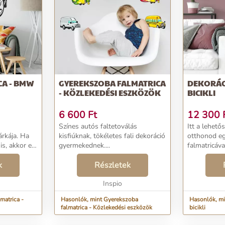
CA - BMW
GYEREKSZOBA FALMATRICA
DEKORÁCI
- KÖZLEKEDÉSI ESZKÖZÖK
BICIKLI
6 600
Ft
12 300
Színes autós faltetoválás
Itt a lehető
rkája. Ha
kisfiúknak, tökéletes fali dekoráció
otthonod e
s, akkor ez
gyermekednek....
falmatricával.
asztás
k
Részletek
Inspio
matrica -
Hasonlók, mint Gyerekszoba
Hasonlók, min
falmatrica - Közlekedési eszközök
bicikli