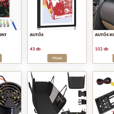
INT
AUTÓS
AUTÓS KI
43 db
102 db
Mutat