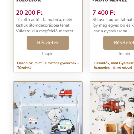
20 200
Ft
7 400
Ft
Tűzoltó autós falmatrica, mely
Stílusos autós falmatr
kisfiúk álomdekorációja lehet.
így még egyedibb és 
Válaszd ki a megfelelő méretet. A
lesz a gyerekszoba....
falmatricák minőséges textil
fóliából készülnek....
Részletek
Részlete
Inspio
Inspio
Hasonlók, mint Falmatrica gyereknek -
Hasonlók, mint Gyereks
Tűzoltók
falmatrica - Autó névvel