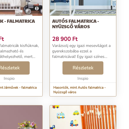
 - FALMATRICA
AUTÓS FALMATRICA -
NYÜZSGŐ VÁROS
Ft
28 900
Ft
almatricák kisfiúknak,
Varázsolj egy igazi mesevilágot a
kalmazható és
gyerekszobába ezzel a
 áthelyezhető, mert
falmatricával! Egy igazi színes
őség a fontos!...
város, színes autókkal és
Részletek
épületekkel....
Részletek
Inspio
Inspio
nt Járművek - falmatrica
Hasonlók, mint Autós falmatrica -
Nyüzsgő város