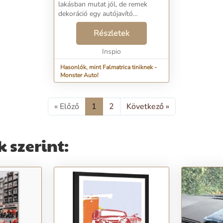
lakásban mutat jól, de remek
dekoráció egy autójavító
műhelyben is. Ajándékozd meg
párod, mert ennek az ajándéknak
Részletek
biztosan örülni fog!...
Inspio
Hasonlók, mint Falmatrica tiniknek -
Monster Auto!
« Előző
1
2
Következő »
 szerint: