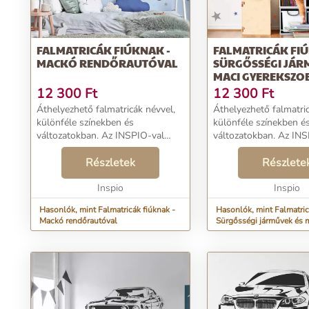
FALMATRICÁK FIÚKNAK -
FALMATRICÁK FIÚ
MACKÓ RENDŐRAUTÓVAL
SÜRGŐSSÉGI JÁR
MACI GYEREKSZO
12 300
Ft
12 300
Ft
Áthelyezhető falmatricák névvel,
Áthelyezhető falmatric
különféle színekben és
különféle színekben é
változatokban. Az INSPIO-val
változatokban. Az INS
teljesítjük gyermekeid vágyait....
teljesítjük gyermekeid v
Részletek
Részlete
Inspio
Inspio
Hasonlók, mint Falmatricák fiúknak -
Hasonlók, mint Falmatric
Mackó rendőrautóval
Sürgősségi járművek és 
gyerekszobába