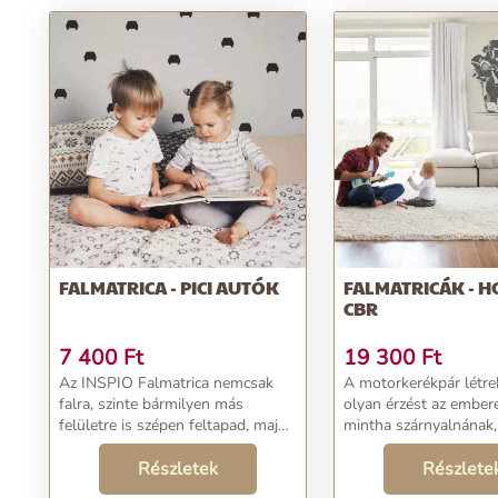
FALMATRICA - PICI AUTÓK
FALMATRICÁK - 
CBR
7 400
Ft
19 300
Ft
Az INSPIO Falmatrica nemcsak
A motorkerékpár létre
falra, szinte bármilyen más
olyan érzést az ember
felületre is szépen feltapad, majd
mintha szárnyalnának,
nyom nélkül könnyedén el is
lebegnének pár centive
távolítható....
Részletek
felett, haladva a kitűz
Részlete
felé....