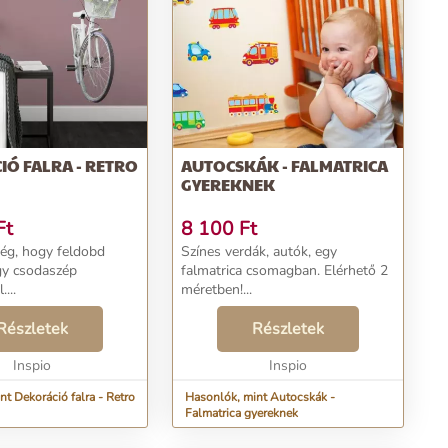
Ó FALRA - RETRO
AUTOCSKÁK - FALMATRICA
GYEREKNEK
Ft
8 100
Ft
ség, hogy feldobd
Színes verdák, autók, egy
gy csodaszép
falmatrica csomagban. Elérhető 2
...
méretben!...
Részletek
Részletek
Inspio
Inspio
t Dekoráció falra - Retro
Hasonlók, mint Autocskák -
Falmatrica gyereknek