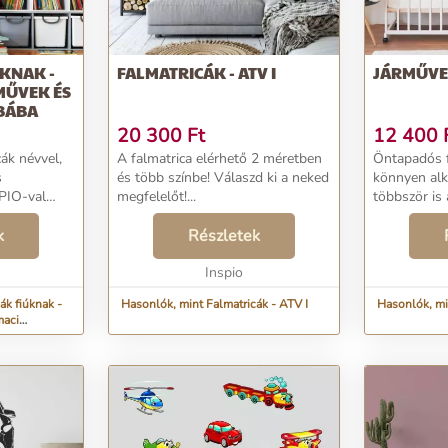
KNAK -
FALMATRICÁK - ATV I
JÁRMŰVEK
MŰVEK ÉS
BÁBA
20 300
Ft
12 400
ák névvel,
A falmatrica elérhető 2 méretben
Öntapadós f
s
és több színbe! Válaszd ki a neked
könnyen al
PIO-val
megfelelőt!...
többször is
ágyait....
nálunk a min
k
Részletek
Inspio
ák fiúknak -
Hasonlók, mint Falmatricák - ATV I
Hasonlók, mi
maci