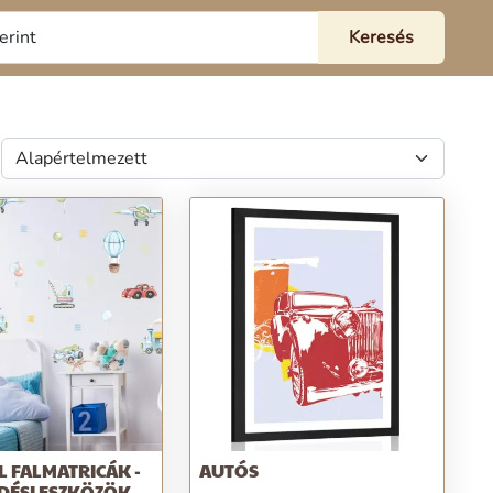
 FALMATRICÁK -
AUTÓS
DÉSI ESZKÖZÖK