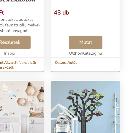
Ft
43 db
vonatokat, autókat
til falmatricák, melyek
osható anyagból
 falra helyezve pedig
stmény hatását keltik....
Részletek
Mutat
Inspio
OtthonKatalog.hu
t Akvarell falmatricák -
Összes Autós
eszközök