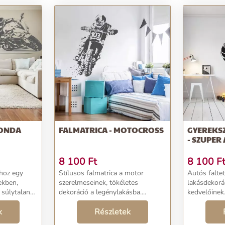
HONDA
FALMATRICA - MOTOCROSS
GYEREKS
- SZUPER
8 100
Ft
8 100
F
hoz egy
Stílusos falmatrica a motor
Autós faltet
ekben,
szerelmeseinek, tökéletes
lakásdekorá
 súlytalanul
dekoráció a legénylakásba....
kedvelőinek
l a föld
többféle aut
ött célok
k
Részletek