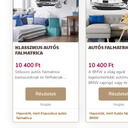
KLASSZIKUS AUTÓS
AUTÓS FALMATRI
FALMATRICA
10 400
Ft
10 400
Ft
Stílusos autós falmatrica
A BMW a világ egyik
kamaszoknak és férfiaknak....
legelismertebb autómá
BMW rajongó vagy te i
a falmatrica remek vál
Részletek
lehet....
Részlete
Inspio
Inspio
Hasonlók, mint Klasszikus autós
Hasonlók, mint Autós fal
falmatrica
BMW