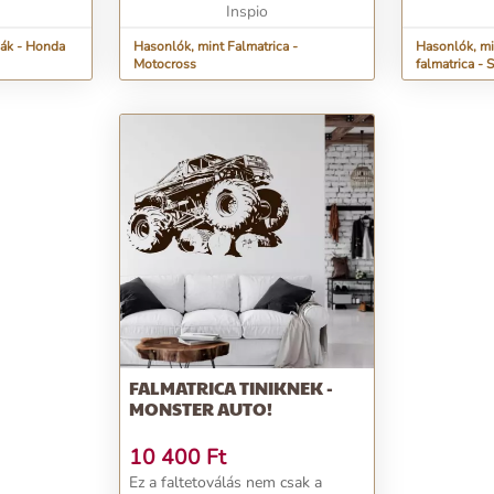
Inspio
cák - Honda
Hasonlók, mint Falmatrica -
Hasonlók, m
Motocross
falmatrica - 
FALMATRICA TINIKNEK -
MONSTER AUTO!
10 400
Ft
Ez a faltetoválás nem csak a