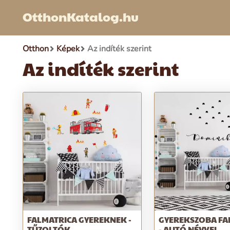
OtthonKatalog.hu
Otthon
Képek
Az indíték szerint
Az indíték szerint
FALMATRICA GYEREKNEK -
GYEREKSZOBA FA
TŰZOLTÓK
- AUTÓ NÉVVEL