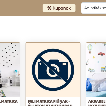
%
Kuponok
LMATRICA
FALI MATRICA FIÚNAK -
AKVARELL
ÁLLATOK AZ AUTÓKBAN
KÖZLEKE