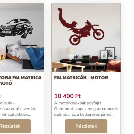
ZOBA FALMATRICA
FALMATRICÁK - MOTOR
 AUTÓ
t
10 400
Ft
oválás -
A motorkerékpár egyfajta
ció az autók, verdák
életmódot alapoz meg az emberek
. Kínálatunkban
számára. Ez a kétkerekes jármű
ó megtalálható....
egyike a leggyakoribb
Részletek
járműveknek világszerte....
Részletek