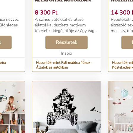
8 300
Ft
14 300
ica névvel,
A színes autókkal és utazó
Repülőket, 
különleges
állatokkal díszített motívum
ábrázoló tex
tökéletes kiegészítője az ágy vagy
masszív, m
az íróasztal fölé. A kiváló
készülnek, a
k
minőségű, csillagokkal és
Részletek
egy igazi fe
felhőkkel díszített matrica igazi
kalandos hangulatot k...
Inspio
zoba
Hasonlók, mint Fali matrica fiúnak -
Hasonlók, min
Állatok az autókban
Közlekedési 