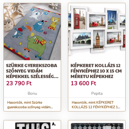
SZÜRKE GYEREKSZOBA
KÉPKERET KOLLÁZS 12
SZŐNYEG VIDÁM
FÉNYKÉPHEZ 10 X 15 CM
KÉPEKKEL SZÉLESSÉG:
MÉRETU KÉPEKHEZ
120 CM | HOSSZ: 170 CM
23 790
Ft
13 600
Ft
Bonu
Pepita
Hasonlók, mint Szürke
Hasonlók, mint KÉPKERET
gyerekszoba szőnyeg vidám
KOLLÁZS 12 FÉNYKÉPHEZ 10
képekkel Szélesség: 120 cm |
X 15 CM MÉRETU KÉPEKHEZ
Hossz: 170 cm