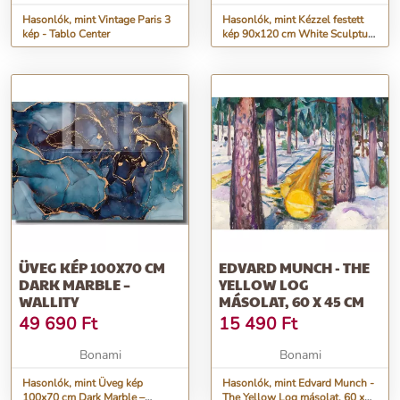
Hasonlók, mint Vintage Paris 3
Hasonlók, mint Kézzel festett
kép - Tablo Center
kép 90x120 cm White Sculpture
- Malerifabrikken
ÜVEG KÉP 100X70 CM
EDVARD MUNCH - THE
DARK MARBLE –
YELLOW LOG
WALLITY
MÁSOLAT, 60 X 45 CM
49 690
Ft
15 490
Ft
Bonami
Bonami
Hasonlók, mint Üveg kép
Hasonlók, mint Edvard Munch -
100x70 cm Dark Marble –
The Yellow Log másolat, 60 x