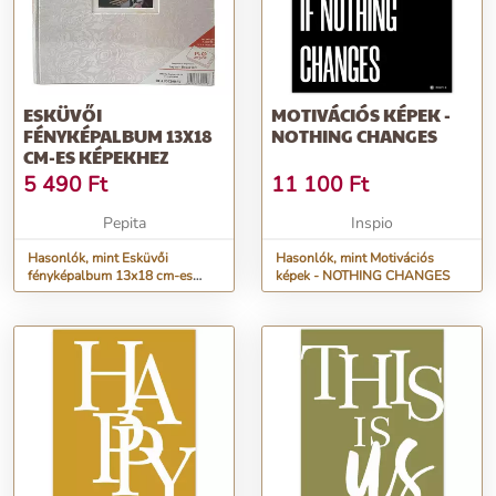
ESKÜVŐI
MOTIVÁCIÓS KÉPEK -
FÉNYKÉPALBUM 13X18
NOTHING CHANGES
CM-ES KÉPEKHEZ
5 490
Ft
11 100
Ft
Pepita
Inspio
Hasonlók, mint Esküvői
Hasonlók, mint Motivációs
fényképalbum 13x18 cm-es
képek - NOTHING CHANGES
képekhez