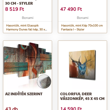
30 CM - STYLER
8 519
Ft
47 490
Ft
Bonami
Bonami
Hasonlók, mint Glasspik
Hasonlók, mint Kép 70x100 cm
Harmony Dunes fali kép, 30 x
Fantasia I – Styler
30 cm - Styler
AZ INDÍTÉK SZERINT
COLORFUL DEER
VÁSZONKÉP, 45 X 45 CM
43 db
14 590
Ft