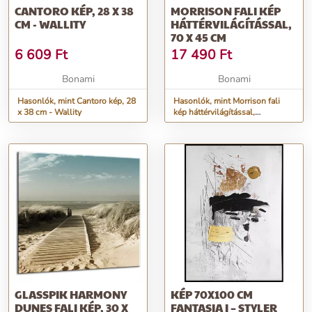
CANTORO KÉP, 28 X 38
MORRISON FALI KÉP
CM - WALLITY
HÁTTÉRVILÁGÍTÁSSAL,
70 X 45 CM
6 609
Ft
17 490
Ft
Bonami
Bonami
Hasonlók, mint Cantoro kép, 28
Hasonlók, mint Morrison fali
x 38 cm - Wallity
kép háttérvilágítással,
70 x 45 cm
GLASSPIK HARMONY
KÉP 70X100 CM
DUNES FALI KÉP, 30 X
FANTASIA I – STYLER