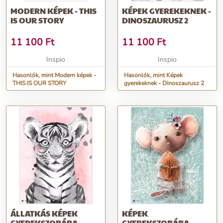
MODERN KÉPEK - THIS
KÉPEK GYEREKEKNEK -
IS OUR STORY
DINOSZAURUSZ 2
11 100
Ft
11 100
Ft
Inspio
Inspio
Hasonlók, mint Modern képek -
Hasonlók, mint Képek
THIS IS OUR STORY
gyerekeknek - Dinoszaurusz 2
ÁLLATKÁS KÉPEK
KÉPEK
GYEREKSZOBÁBA -
GYEREKSZOBÁBA -