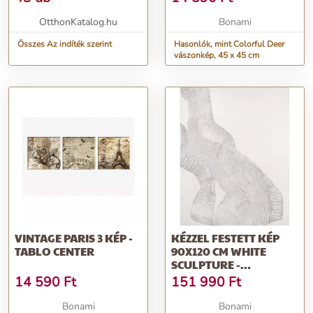
OtthonKatalog.hu
Bonami
Összes Az indíték szerint
Hasonlók, mint Colorful Deer
vászonkép, 45 x 45 cm
VINTAGE PARIS 3 KÉP -
KÉZZEL FESTETT KÉP
TABLO CENTER
90X120 CM WHITE
SCULPTURE -
MALERIFABRIKKEN
14 590
Ft
151 990
Ft
Bonami
Bonami