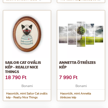
Wallity
45 cm
SAILOR CAT OVÁLIS
ANNETTA ÖTRÉSZES
KÉP - REALLY NICE
KÉP
THINGS
18 790
Ft
7 990
Ft
Bonami
Bonami
Hasonlók, mint Sailor Cat ovális
Hasonlók, mint Annetta
kép - Really Nice Things
ötrészes kép