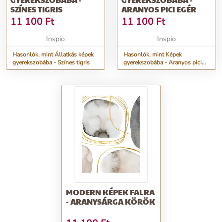
SZÍNES TIGRIS
ARANYOS PICI EGÉR
11 100
Ft
11 100
Ft
Inspio
Inspio
Hasonlók, mint Állatkás képek
Hasonlók, mint Képek
gyerekszobába - Színes tigris
gyerekszobába - Aranyos pici
egér
MODERN KÉPEK FALRA
- ARANYSÁRGA KÖRÖK