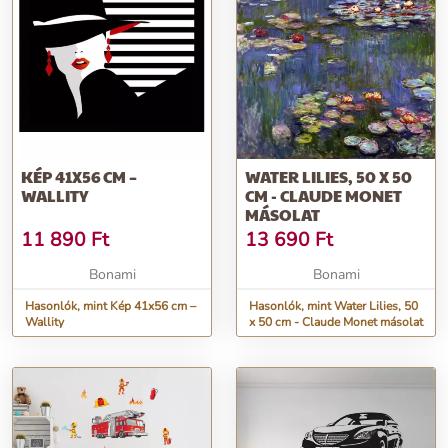
KÉP 41X56 CM –
WATER LILIES, 50 X 50
WALLITY
CM - CLAUDE MONET
MÁSOLAT
11 890
Ft
13 690
Ft
Bonami
Bonami
Hasonlók, mint Kép 41x56 cm –
Hasonlók, mint Water Lilies, 50
Wallity
x 50 cm - Claude Monet másolat