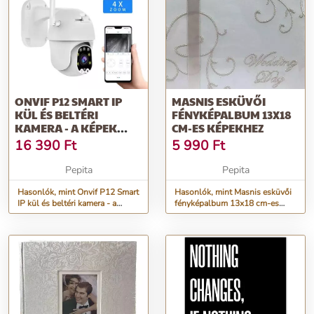
ONVIF P12 SMART IP
MASNIS ESKÜVŐI
KÜL ÉS BELTÉRI
FÉNYKÉPALBUM 13X18
KAMERA - A KÉPEK
CM-ES KÉPEKHEZ
ILLUSZTRÁCIÓK!
16 390
Ft
5 990
Ft
Pepita
Pepita
Hasonlók, mint Onvif P12 Smart
Hasonlók, mint Masnis esküvői
IP kül és beltéri kamera - a
fényképalbum 13x18 cm-es
képek illusztrációk!
képekhez