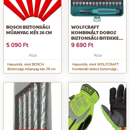
BOSCH BIZTONSÁGI
WOLFCRAFT
MŰANYAG KÉS 26 CM
KOMBINÁLT DOBOZ
BIZTONSÁGI BITEKKEL,
31 DB
5 090
Ft
9 690
Ft
Alza
Alza
Hasonlók, mint BOSCH
Hasonlók, mint WOLFCRAFT
Biztonsági műanyag kés 26 cm
Kombinált doboz biztonsági
bitekkel, 31 db