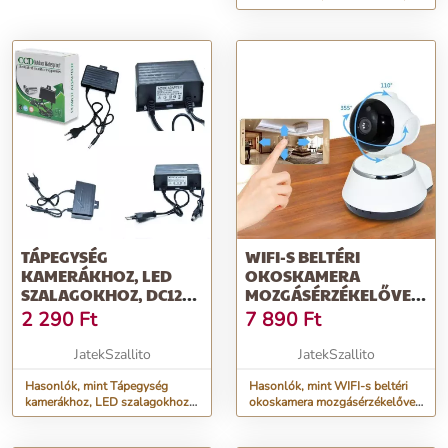
MPx, Wi-Fi felvevő vízálló
kamerákkal és kétirányú átvite
TÁPEGYSÉG
WIFI-S BELTÉRI
KAMERÁKHOZ, LED
OKOSKAMERA
SZALAGOKHOZ, DC12V
MOZGÁSÉRZÉKELŐVEL,
ADAPTER - KÜLTÉRI ÉS
ÉLŐ KAMERAKÉPPEL -
2 290
Ft
7 890
Ft
BELTÉRI HASZNÁLATRA
HANGSZÓRÓVAL ÉS
(BBL) (BBV)
MIKROFONNAL (W380)
JatekSzallito
JatekSzallito
(BBV)
Hasonlók, mint Tápegység
Hasonlók, mint WIFI-s beltéri
kamerákhoz, LED szalagokhoz,
okoskamera mozgásérzékelővel,
DC12V adapter - kültéri és
élő kameraképpel -
beltéri használatra (BBL) (BBV)
hangszóróval és mikrofonnal