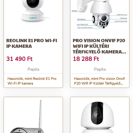
REOLINK E1 PRO WI-FI
PRO VISION ONVIF P20
IP KAMERA
WIFI IP KÜLTÉRI
TÉRFIGYELŐ KAMERA
FULL HD 10...
31 490
Ft
18 288
Ft
Pepita
Pepita
Hasonlók, mint Reolink E1 Pro
Hasonlók, mint Pro vision Onvif
Wi-Fi IP kamera
P20 Wifi IP Kültéri Térfigyelő
Kamera Full HD 10...