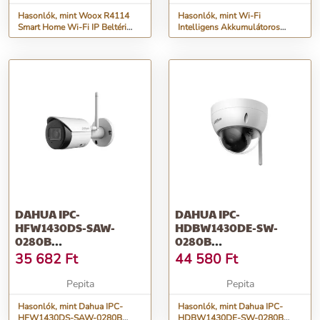
Hasonlók, mint Woox R4114
Hasonlók, mint Wi-Fi
Smart Home Wi-Fi IP Beltéri
Intelligens Akkumulátoros
kamera
Kamera CH23-169
DAHUA IPC-
DAHUA IPC-
HFW1430DS-SAW-
HDBW1430DE-SW-
0280B
0280B
/KÜLTÉRI/4MP/WIFI/2,8MM/IR30M/IP
/KÜLTÉRI/4MP/WIFI/2,8M
35 682
Ft
44 580
Ft
WI...
WI...
Pepita
Pepita
Hasonlók, mint Dahua IPC-
Hasonlók, mint Dahua IPC-
HFW1430DS-SAW-0280B
HDBW1430DE-SW-0280B