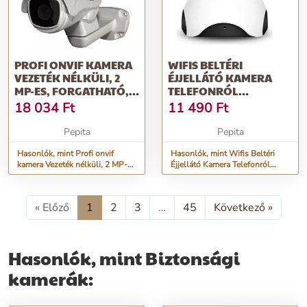
PROFI ONVIF KAMERA
WIFIS BELTÉRI
VEZETÉK NÉLKÜLI, 2
ÉJJELLÁTÓ KAMERA
MP-ES, FORGATHATÓ,
TELEFONRÓL
4X ZOOM-...
VEZÉRELHETŐ P2P
18 034
Ft
11 490
Ft
Pepita
Pepita
Hasonlók, mint Profi onvif
Hasonlók, mint Wifis Beltéri
kamera Vezeték nélküli, 2 MP-
Éjjellátó Kamera Telefonról
es, forgatható, 4x zoom-...
Vezérelhető P2P
« Előző
1
2
3
…
45
Következő »
Hasonlók, mint Biztonsági
kamerák: