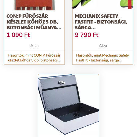
CON:P FÚRÓSZÁR
MECHANIX SAFETY
KÉSZLET KŐHÖZ 5 DB,
FASTFIT - BIZTONSÁGI,
BIZTONSÁGI MŰANYAG
SÁRGA
DOBOZBAN
FÉNYVISSZAVERŐ
1 090
Ft
9 790
Ft
Alza
Alza
Hasonlók, mint CON:P Fúrószár
Hasonlók, mint Mechanix Safety
készlet kőhöz 5 db, biztonsági
FastFit - biztonsági, sárga
műanyag dobozban
fényvisszaverő