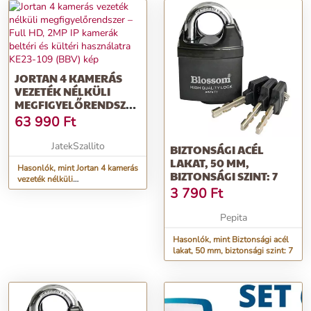
(W380) (BBV)
JORTAN 4 KAMERÁS
VEZETÉK NÉLKÜLI
MEGFIGYELŐRENDSZER
– FULL HD, 2MP IP
63 990
Ft
KAMERÁK BELTÉRI ÉS
KÜLTÉRI HASZNÁLATRA
JatekSzallito
BIZTONSÁGI ACÉL
KE23-109 (BBV)
LAKAT, 50 MM,
Hasonlók, mint Jortan 4 kamerás
BIZTONSÁGI SZINT: 7
vezeték nélküli
megfigyelőrendszer – Full HD,
3 790
Ft
2MP IP kamerák beltéri és
kültéri használatra KE23-109
Pepita
(BBV)
Hasonlók, mint Biztonsági acél
lakat, 50 mm, biztonsági szint: 7