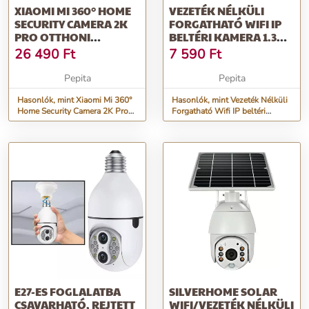
XIAOMI MI 360° HOME
VEZETÉK NÉLKÜLI
SECURITY CAMERA 2K
FORGATHATÓ WIFI IP
PRO OTTHONI
BELTÉRI KAMERA 1.3MP
BIZTONSÁGI KAMERA
YOOSEE APP
26 490
Ft
7 590
Ft
Pepita
Pepita
Hasonlók, mint Xiaomi Mi 360°
Hasonlók, mint Vezeték Nélküli
Home Security Camera 2K Pro
Forgatható Wifi IP beltéri
otthoni biztonsági kamera
Kamera 1.3Mp YOOSEE APP
E27-ES FOGLALATBA
SILVERHOME SOLAR
CSAVARHATÓ, REJTETT
WIFI/VEZETÉK NÉLKÜLI