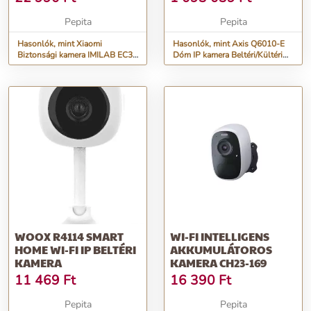
Pepita
Pepita
Hasonlók, mint Xiaomi
Hasonlók, mint Axis Q6010-E
Biztonsági kamera IMILAB EC3
Dóm IP kamera Beltéri/Kültéri
PRO OUTDOOR CAMERA
2592 x 1944 px Plafon
WOOX R4114 SMART
WI-FI INTELLIGENS
HOME WI-FI IP BELTÉRI
AKKUMULÁTOROS
KAMERA
KAMERA CH23-169
11 469
Ft
16 390
Ft
Pepita
Pepita