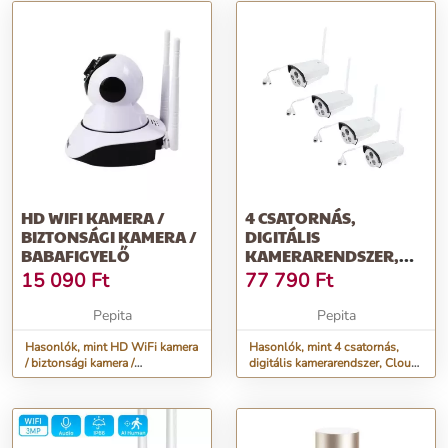
HD WIFI KAMERA /
4 CSATORNÁS,
BIZTONSÁGI KAMERA /
DIGITÁLIS
BABAFIGYELŐ
KAMERARENDSZER,
CLOUD FUNKCIÓVAL
15 090
Ft
77 790
Ft
Pepita
Pepita
Hasonlók, mint HD WiFi kamera
Hasonlók, mint 4 csatornás,
/ biztonsági kamera /
digitális kamerarendszer, Cloud
babafigyelő
funkcióval