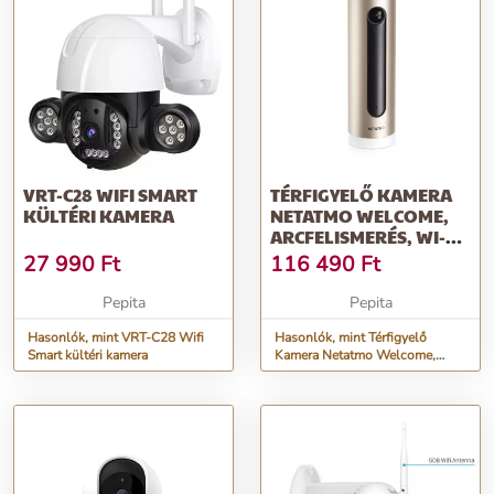
VRT-C28 WIFI SMART
TÉRFIGYELŐ KAMERA
KÜLTÉRI KAMERA
NETATMO WELCOME,
ARCFELISMERÉS, WI-FI,
4 MP, 10...
27 990
Ft
116 490
Ft
Pepita
Pepita
Hasonlók, mint VRT-C28 Wifi
Hasonlók, mint Térfigyelő
Smart kültéri kamera
Kamera Netatmo Welcome,
Arcfelismerés, Wi-Fi, 4 MP, 10...