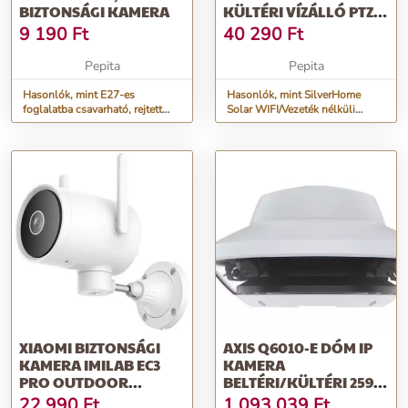
BIZTONSÁGI KAMERA
KÜLTÉRI VÍZÁLLÓ PTZ
CCTV BI...
9 190
Ft
40 290
Ft
Pepita
Pepita
Hasonlók, mint E27-es
Hasonlók, mint SilverHome
foglalatba csavarható, rejtett
Solar WIFI/Vezeték nélküli
biztonsági kamera
kültéri vízálló PTZ CCTV bi...
XIAOMI BIZTONSÁGI
AXIS Q6010-E DÓM IP
KAMERA IMILAB EC3
KAMERA
PRO OUTDOOR
BELTÉRI/KÜLTÉRI 2592
CAMERA
X 1944 PX PLAFON
22 990
Ft
1 093 039
Ft