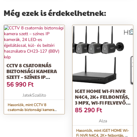
Még ezek is érdekelhetnek:
CCTV 8 CSATORNÁS
BIZTONSÁGI KAMERA
SZETT – SZÍNES IP
KAMERÁK, 24 LED-ES
56 990
Ft
ÉJJELLÁTÁSSAL, KÜL-
IGET HOME WI-FI NVR
ÉS BELTÉRI
JatekSzallito
N4C4, 2K+ FELBONTÁS,
HASZNÁLATRA CH23-127
3 MPX, WI-FI FELVEVŐ
(BBV)
Hasonlók, mint CCTV 8
VÍZÁLLÓ KAMERÁKKAL
85 290
Ft
csatornás biztonsági kamera
ÉS KÉTIRÁNYÚ ÁTVITE
szett – színes IP kamerák, 24
LED-es éjjellátással, kül- és
Alza
beltéri használatra CH23-127
(BBV)
Hasonlók, mint iGET HOME Wi-
Fi NVR N4C4, 2K+ felbontás, 3