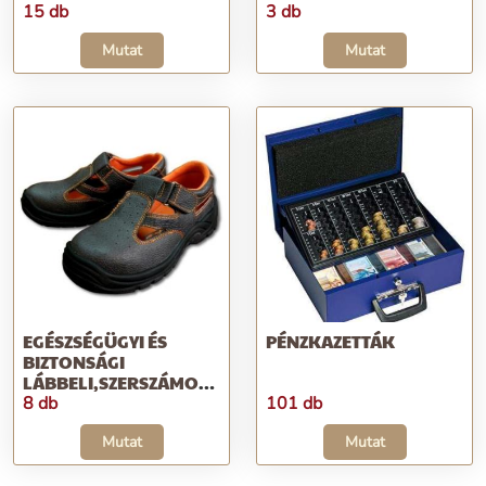
15 db
3 db
Mutat
Mutat
EGÉSZSÉGÜGYI ÉS
PÉNZKAZETTÁK
BIZTONSÁGI
LÁBBELI,SZERSZÁMOK
ÉS GÉPEK
8 db
101 db
Mutat
Mutat