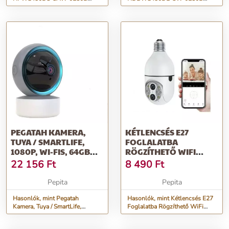
/kültéri/4MP/Wifi/2,8mm/IR30m/IP
/kültéri/4MP/Wifi/2,8mm/IR30m/IP
Wi...
Wi...
PEGATAH KAMERA,
KÉTLENCSÉS E27
TUYA / SMARTLIFE,
FOGLALATBA
1080P, WI-FIS, 64GB
RÖGZÍTHETŐ WIFI
MEMÓRIAKÁRTYÁVAL
SMART IP BIZTONSÁGI
22 156
Ft
8 490
Ft
KAMERA
Pepita
Pepita
Hasonlók, mint Pegatah
Hasonlók, mint Kétlencsés E27
Kamera, Tuya / SmartLife,
Foglalatba Rögzíthető WiFi
1080p, Wi-Fis, 64GB
Smart IP Biztonsági Kamera
memóriakártyával