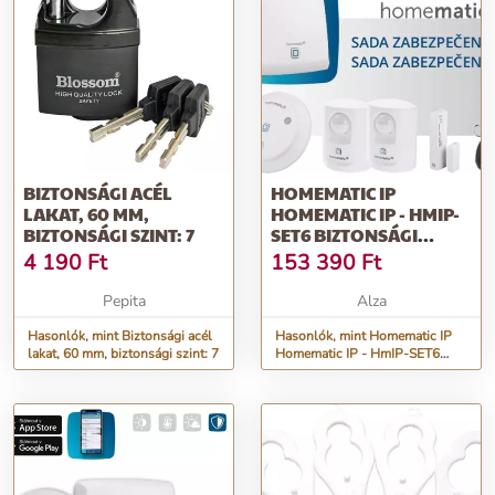
BIZTONSÁGI ACÉL
HOMEMATIC IP
LAKAT, 60 MM,
HOMEMATIC IP - HMIP-
BIZTONSÁGI SZINT: 7
SET6 BIZTONSÁGI
KÉSZLET
4 190
Ft
153 390
Ft
Pepita
Alza
Hasonlók, mint Biztonsági acél
Hasonlók, mint Homematic IP
lakat, 60 mm, biztonsági szint: 7
Homematic IP - HmIP-SET6
Biztonsági készlet