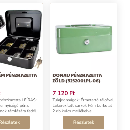
ÉM PÉNZKAZETTA
DONAU PÉNZKAZETTA
ZÖLD (5232001PL-06)
t
7 120
Ft
kazetta LEÍRÁS:
Tulajdonságok: Érmetartó tálcával
mennyiségű pénz,
Lekerekített sarkok Fém burkolat
 tárolására fedél
2 db kulcs mellékelve ...
rős zsanérra szerelve
ett rekesz a levehető
Részletek
Részletek
lcs jár