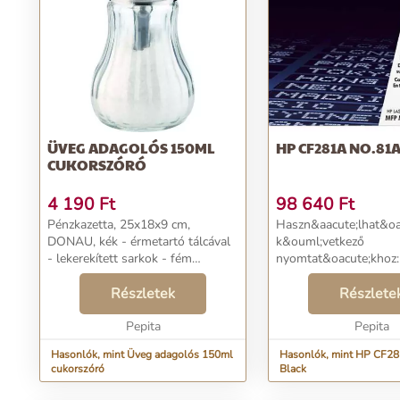
ÜVEG ADAGOLÓS 150ML
HP CF281A NO.81
CUKORSZÓRÓ
4 190
Ft
98 640
Ft
Pénzkazetta, 25x18x9 cm,
Haszn&aacute;lhat&oa
DONAU, kék - érmetartó tálcával
k&ouml;vetkező
- lekerekített sarkok - fém
nyomtat&oacute;khoz:
burkolat - 2 db kulcs mellékelve...
Enterprise Flow MF
Részletek
LaserJet Enterprise 
Részlete
LaserJet Enterprise M
Pepita
M630dnHP LaserJet En
Pepita
MFP M630fHP Laser..
Hasonlók, mint Üveg adagolós 150ml
Hasonlók, mint HP CF2
cukorszóró
Black