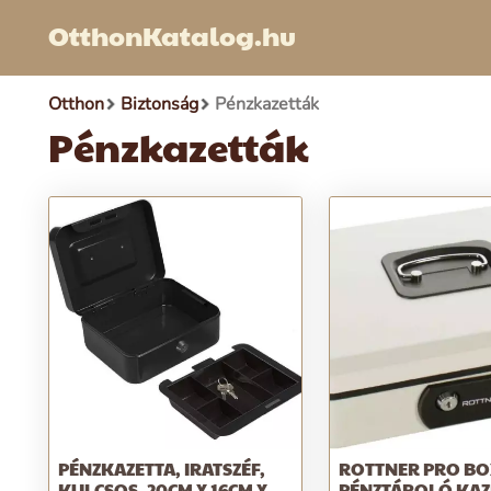
OtthonKatalog.hu
Otthon
Biztonság
Pénzkazetták
Pénzkazetták
PÉNZKAZETTA, IRATSZÉF,
ROTTNER PRO B
KULCSOS, 20CM X 16CM X
PÉNZTÁROLÓ KAZE