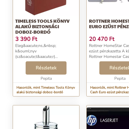
TIMELESS TOOLS KÖNYV
ROTTNER HOMEST
ALAKÚ BIZTONSÁGI
EURO EZÜST PÉN
DOBOZ-BORDÓ
3 390
Ft
20 470
Ft
Eleg&aacute;ns,&nbsp;
Rottner HomeStar Ca
k&ouml;nyv
ezüst pénzkazetta A klasszikus
(sz&oacute;t&aacute;r)
Rottner Homestar Cas
alak&uacute;, f&eacute;m
szürke pénzkazetta, ide
biztons&aacute;gi sz&eacute;f.
Részletek
pénztárolásra és pénzsz
Részlete
Kisebb
A praktikus HomeSta
&eacute;rt&eacute;kt&aacute;rgyak
Pepita
pénzszámláló kazet...
Pepita
elrejt&eacute;s&eacute;re
Hasonlók, mint Timeless Tools Könyv
Hasonlók, mint Rottner 
t&ouml;k&eacute;letes...
alakú biztonsági doboz-bordó
Cash Euro ezüst pénzkaz