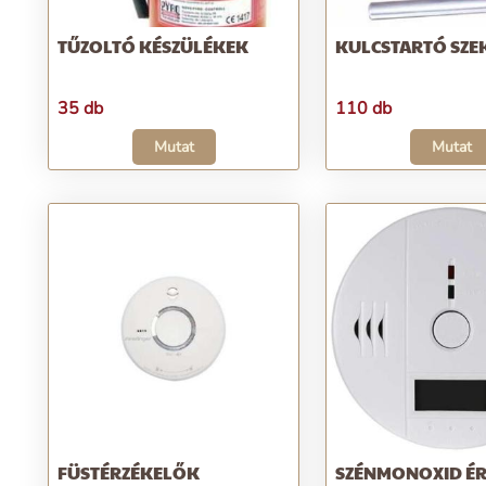
TŰZOLTÓ KÉSZÜLÉKEK
KULCSTARTÓ SZE
35 db
110 db
Mutat
Mutat
FÜSTÉRZÉKELŐK
SZÉNMONOXID É