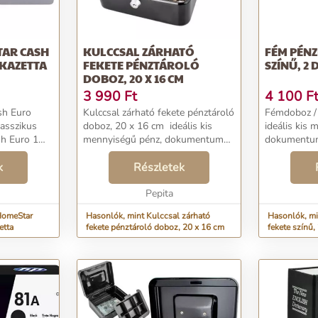
AR CASH
KULCCSAL ZÁRHATÓ
FÉM PÉNZ
ZKAZETTA
FEKETE PÉNZTÁROLÓ
SZÍNŰ, 2
DOBOZ, 20 X 16 CM
3 990
Ft
4 100
F
sh Euro
Kulccsal zárható fekete pénztároló
Fémdoboz / széf A 
doboz, 20 x 16 cm ideális kis
ideális kis 
h Euro 1
mennyiségű pénz, dokumentumok
dokumentum
ális
tárolására fedél két belső, erős
tárgy tárolására. 
állításra. -
k
zsanérra szerelve további rejtett
Részletek
jellemzői: * A termék acéllemezből
r EURO1
rekesz a levehető fe...
készül - festett. * A f
Pepita
belső erős p
HomeStar
Hasonlók, mint Kulccsal zárható
Hasonlók, mi
etta
fekete pénztároló doboz, 20 x 16 cm
fekete színű,