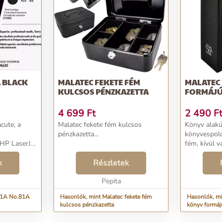
A BLACK
MALATEC FEKETE FÉM
MALATEC 
KULCSOS PÉNZKAZETTA
FORMÁJÚ
4 699
Ft
2 490
F
cute; a
Malatec fekete fém kulcsos
Könyv alakú
pénzkazetta...
könyvespolcr
HP LaserJet
fém, kívül v
P M630zHP
szín. Tudd biztonságban értékeidet
M630HP
k
Részletek
A könyvszer
FP
biztonságban
terprise
Pepita
.
81A No.81A
Hasonlók, mint Malatec fekete fém
Hasonlók, m
kulcsos pénzkazetta
könyv formáj