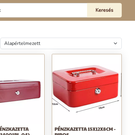
ÉNZKAZETTA
PÉNZKAZETTA 15X12X8CM -
234001PL-04)
PIROS