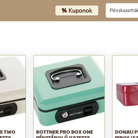
%
Kuponok
OX TWO
ROTTNER PRO BOX ONE
DONAU P
TTA -
PÉNZTÁROLÓ KAZETTA -
PIROS (5