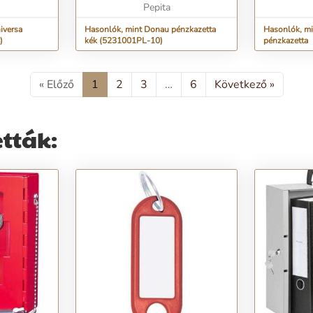
Pepita
hozzáA...
iversa
Hasonlók, mint Donau pénzkazetta
Hasonlók, mi
)
kék (5231001PL-10)
pénzkazetta
« Előző
1
2
3
…
6
Következő »
tták: