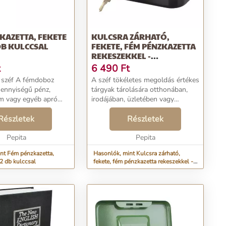
KAZETTA, FEKETE
KULCSRA ZÁRHATÓ,
 DB KULCCSAL
FEKETE, FÉM PÉNZKAZETTA
REKESZEKKEL -
HORDOZHATÓ...
t
6 490
Ft
fémdoboz
A széf tökéletes megoldás értékes
mennyiségű pénz,
tárgyak tárolására otthonában,
 vagy egyéb apró
irodájában, üzletében vagy
A termék
bármely más helyen, ahol fontos
Részletek
az értékek védelme. A széf egy
Részletek
edél két
szállodai szobában is működni
ánthoz ...
Pepita
fog, ahol a szá...
Pepita
nt Fém pénzkazetta,
Hasonlók, mint Kulcsra zárható,
 2 db kulccsal
fekete, fém pénzkazetta rekeszekkel -
hordozható...