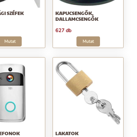
GI SZÉFEK
KAPUCSENGŐK,
DALLAMCSENGŐK
627 db
Mutat
Mutat
LEFONOK
LAKATOK