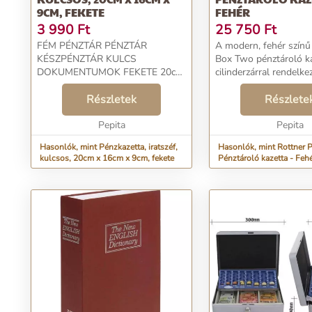
9CM, FEKETE
FEHÉR
3 990
Ft
25 750
Ft
FÉM PÉNZTÁR PÉNZTÁR
A modern, fehér színű
KÉSZPÉNZTÁR KULCS
Box Two pénztároló k
DOKUMENTUMOK FEKETE 20cm
cilinderzárral rendelkez
x 16cm x 9cm Ez a fémtáska
kulccsal. Fő célja, a h
ideális pénz vagy más
Részletek
lévő bankjegyek és é
Részlete
értéktárgyak, például ékszerek
rendezett és áttekinth
vagy dokumentumok tárolására.
Pepita
Ha eltávolí...
Pepita
Kis méretének köszönhetően...
Hasonlók, mint Pénzkazetta, iratszéf,
Hasonlók, mint Rottner 
kulcsos, 20cm x 16cm x 9cm, fekete
Pénztároló kazetta - Feh