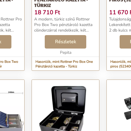
TÜRKIZ
18 710
Ft
11 670
 Rottner Pro
A modern, türkiz színű Rottner
Tulajdonságok: Érmetartó 
azetta
Pro Box Two pénztároló kazetta
Lekerekített sarkok
ik, két
cilinderzárral rendelkezik, két
2 db kulcs m
asználatban
kulccsal. Fő célja, a használatban
rmék
k
lévő bankjegyek és érmék
Részletek
ető tárolása.
rendezett és áttekinthető tárolása.
Ha eltávol...
Pepita
Pro Box Two
Hasonlók, mint Rottner Pro Box One
Hasonlók, mi
ér
Pénztároló kazetta - Türkiz
piros (5234