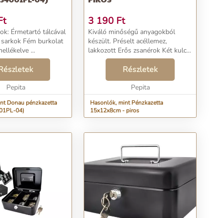
Ft
3 190
Ft
tálcával
Kiváló minőségű anyagokból
 Fém burkolat
készült. Préselt acéllemez,
ellékelve ...
lakkozott Erős zsanérok Két kulcs
jár hozzá Kényelmes hordozó
Részletek
fogantyú Kivehető bélés
Részletek
rekeszekkel 6 rekeszes Méretek:
Pepita
15cm x 12cm x 8cm Piros szí...
Pepita
nt Donau pénzkazetta
Hasonlók, mint Pénzkazetta
001PL-04)
15x12x8cm - piros