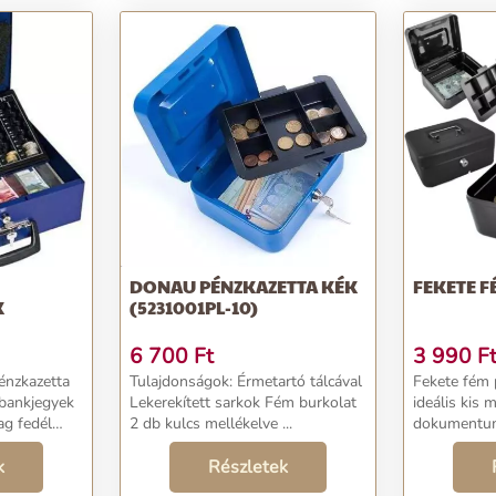
DONAU PÉNZKAZETTA KÉK
FEKETE F
K
(5231001PL-10)
6 700
Ft
3 990
F
Tulajdonságok: Érmetartó tálcával
Fekete fém pénz
Lekerekített sarkok Fém burkolat
ideális kis 
2 db kulcs mellékelve ...
dokumentumok
yozza hogy
két belső, e
helyrükről
k
Részletek
további rejt
felső rész alatt 2 ku