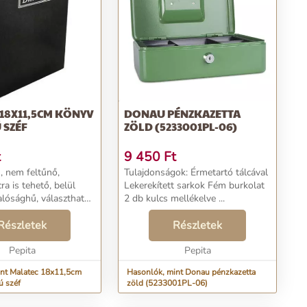
18X11,5CM KÖNYV
DONAU PÉNZKAZETTA
 SZÉF
ZÖLD (5233001PL-06)
t
9 450
Ft
, nem feltűnő,
Tulajdonságok: Érmetartó tálcával
a is tehető, belül
Lekerekített sarkok Fém burkolat
alósághű, választható
2 db kulcs mellékelve ...
ű doboz segítségével
Részletek
Részletek
 elhelyezhet...
Pepita
Pepita
int Malatec 18x11,5cm
Hasonlók, mint Donau pénzkazetta
ú széf
zöld (5233001PL-06)