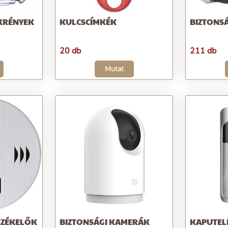
KRÉNYEK
KULCSCÍMKÉK
BIZTONSÁ
20 db
211 db
Mutat
RZÉKELŐK
BIZTONSÁGI KAMERÁK
KAPUTE