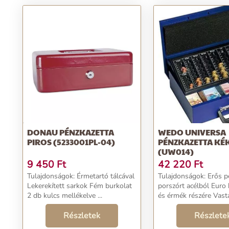
DONAU PÉNZKAZETTA
WEDO UNIVERSA
PIROS (5233001PL-04)
PÉNZKAZETTA KÉ
(UW014)
9 450
Ft
42 220
Ft
Tulajdonságok: Érmetartó tálcával
Tulajdonságok: Erős pénzkazetta
Lekerekített sarkok Fém burkolat
porszórt acélból Euro bankjegyek
2 db kulcs mellékelve ...
és érmék részére Vastag fedél
belül, ami megakadál
Részletek
az érmék kiessenek a 
Részlete
szállítás közben Biztonsági zár 2