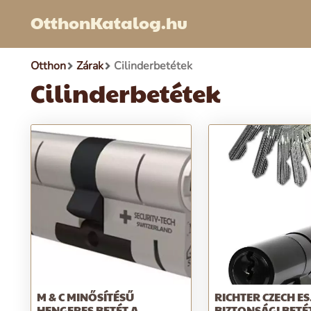
OtthonKatalog.hu
Otthon
Zárak
Cilinderbetétek
Cilinderbetétek
M & C MINŐSÍTÉSŰ
RICHTER CZECH ES
HENGERES BETÉT A
BIZTONSÁGI BETÉ