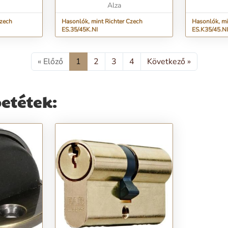
Alza
Czech
Hasonlók, mint Richter Czech
Hasonlók, mi
ES.35/45K.NI
ES.K35/45.NI
« Előző
1
2
3
4
Következő »
etétek: