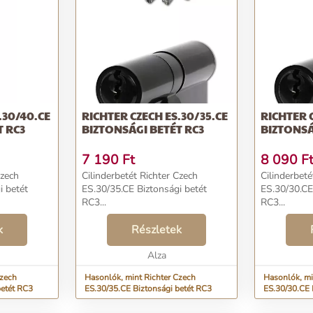
.30/40.CE
RICHTER CZECH ES.30/35.CE
RICHTER 
T RC3
BIZTONSÁGI BETÉT RC3
BIZTONSÁ
7 190
Ft
8 090
F
Czech
Cilinderbetét Richter Czech
Cilinderbeté
i betét
ES.30/35.CE Biztonsági betét
ES.30/30.CE
RC3...
RC3...
k
Részletek
Alza
Czech
Hasonlók, mint Richter Czech
Hasonlók, mi
betét RC3
ES.30/35.CE Biztonsági betét RC3
ES.30/30.CE 