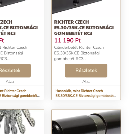
CZECH
RICHTER CZECH
K.CE BIZTONSÁGI
ES.30/35K.CE BIZTONSÁGI
ÉT RC3
GOMBBETÉT RC3
Ft
11 190
Ft
t Richter Czech
Cilinderbetét Richter Czech
E Biztonsági
ES.30/35K.CE Biztonsági
C3...
gombbetét RC3...
Részletek
Részletek
Alza
Alza
nt Richter Czech
Hasonlók, mint Richter Czech
 Biztonsági gombbetét
ES.30/35K.CE Biztonsági gombbetét
RC3