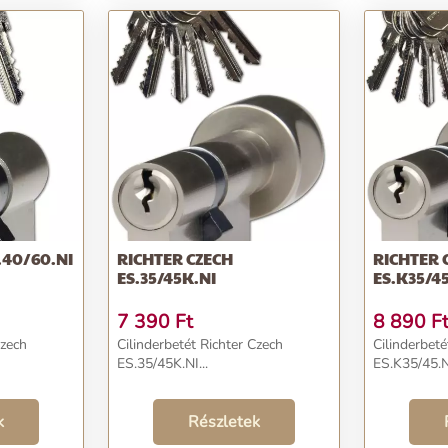
.40/60.NI
RICHTER CZECH
RICHTER 
ES.35/45K.NI
ES.K35/45
7 390
Ft
8 890
F
Czech
Cilinderbetét Richter Czech
Cilinderbeté
ES.35/45K.NI...
ES.K35/45.NI
k
Részletek