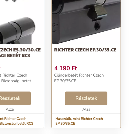
CZECH ES.30/30.CE
RICHTER CZECH EP.30/35.CE
GI BETÉT RC3
t
4 190
Ft
t Richter Czech
Cilinderbetét Richter Czech
 Biztonsági betét
EP.30/35.CE...
Részletek
Részletek
Alza
Alza
nt Richter Czech
Hasonlók, mint Richter Czech
Biztonsági betét RC3
EP.30/35.CE