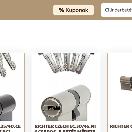
%
Kuponok
.35/40.CE
RICHTER CZECH EC.30/45.NI
RICHTER 
T RC3
6 CSAPOS, A BETÉT MÉRETE