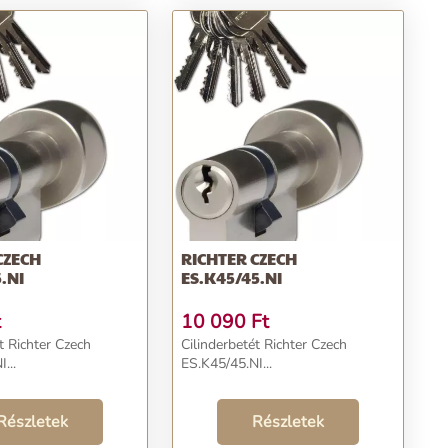
CZECH
RICHTER CZECH
.NI
ES.K45/45.NI
t
10 090
Ft
t Richter Czech
Cilinderbetét Richter Czech
...
ES.K45/45.NI...
Részletek
Részletek