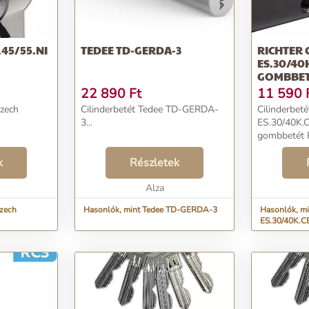
.45/55.NI
TEDEE TD-GERDA-3
RICHTER 
ES.30/40
GOMBBET
22 890
Ft
11 590
Czech
Cilinderbetét Tedee TD-GERDA-
Cilinderbeté
3...
ES.30/40K.C
gombbetét R
k
Részletek
Alza
Czech
Hasonlók, mint Tedee TD-GERDA-3
Hasonlók, mi
ES.30/40K.CE
RC3