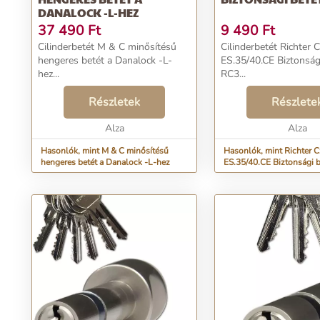
DANALOCK -L-HEZ
37 490
Ft
9 490
Ft
Cilinderbetét M & C minősítésű
Cilinderbetét Richter 
hengeres betét a Danalock -L-
ES.35/40.CE Biztonság
hez...
RC3...
Részletek
Részlete
Alza
Alza
Hasonlók, mint M & C minősítésű
Hasonlók, mint Richter 
hengeres betét a Danalock -L-hez
ES.35/40.CE Biztonsági 