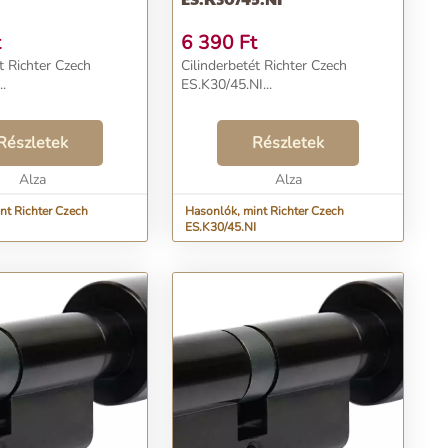
t
6 390
Ft
t Richter Czech
Cilinderbetét Richter Czech
..
ES.K30/45.NI...
Részletek
Részletek
Alza
Alza
nt Richter Czech
Hasonlók, mint Richter Czech
ES.K30/45.NI