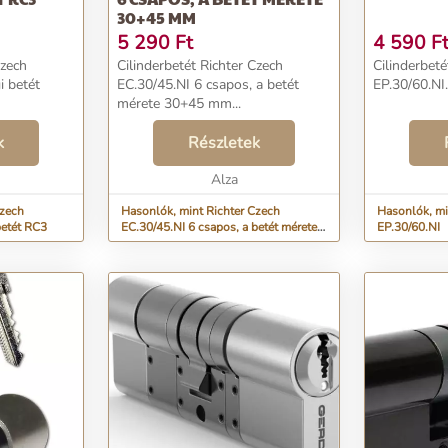
30+45 MM
5 290
Ft
4 590
F
Czech
Cilinderbetét Richter Czech
Cilinderbeté
i betét
EC.30/45.NI 6 csapos, a betét
EP.30/60.NI.
mérete 30+45 mm...
k
Részletek
Alza
Czech
Hasonlók, mint Richter Czech
Hasonlók, mi
betét RC3
EC.30/45.NI 6 csapos, a betét mérete
EP.30/60.NI
30+45 mm