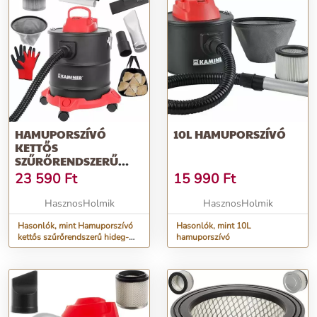
HAMUPORSZÍVÓ
10L HAMUPORSZÍVÓ
KETTŐS
SZŰRŐRENDSZERŰ
HIDEG-MELEG
23 590
Ft
15 990
Ft
HAMUHOZ
HasznosHolmik
HasznosHolmik
Hasonlók, mint Hamuporszívó
Hasonlók, mint 10L
kettős szűrőrendszerű hideg-
hamuporszívó
meleg hamuhoz