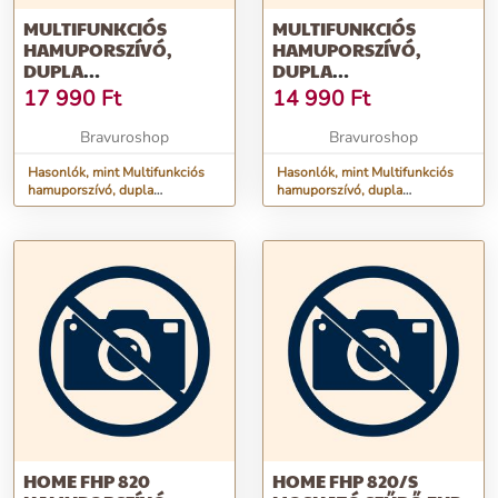
MULTIFUNKCIÓS
MULTIFUNKCIÓS
HAMUPORSZÍVÓ,
HAMUPORSZÍVÓ,
DUPLA
DUPLA
SZŰRŐRENDSZERREL,
SZŰRŐRENDSZERREL,
17 990
Ft
14 990
Ft
15 LITERES TARTÁLLYAL,
10 LITERES
1200W
TARTÁLLYAL, 800W
Bravuroshop
Bravuroshop
TELJESÍTMÉNNYEL +
TELJESÍTMÉNNYEL +
AJÁNDÉK
Hasonlók, mint Multifunkciós
AJÁNDÉK KESZTYŰVEL
Hasonlók, mint Multifunkciós
hamuporszívó, dupla
hamuporszívó, dupla
KIEGÉSZÍTŐKKEL
szűrőrendszerrel, 15 literes
szűrőrendszerrel, 10 literes
tartállyal, 1200W
tartállyal, 800W teljesítménnyel
teljesítménnyel + ajándék
+ ajándék kesztyűvel
kiegészítőkkel
HOME FHP 820
HOME FHP 820/S