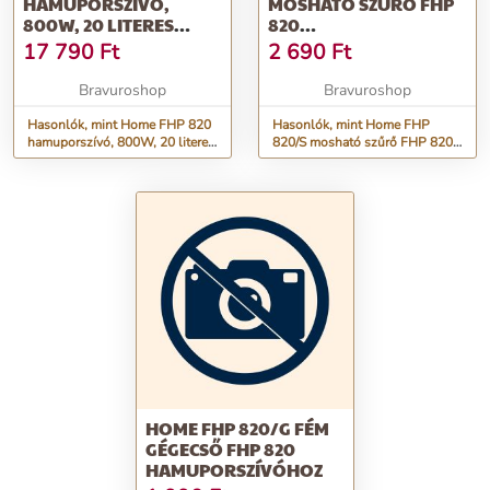
HAMUPORSZÍVÓ,
MOSHATÓ SZŰRŐ FHP
800W, 20 LITERES
820
FÉMTARTÁLY, FÚJÓ
HAMUPORSZÍVÓHOZ
17 790
Ft
2 690
Ft
FUNKCIÓ
Bravuroshop
Bravuroshop
Hasonlók, mint Home FHP 820
Hasonlók, mint Home FHP
hamuporszívó, 800W, 20 literes
820/S mosható szűrő FHP 820
fémtartály, fújó funkció
hamuporszívóhoz
HOME FHP 820/G FÉM
GÉGECSŐ FHP 820
HAMUPORSZÍVÓHOZ