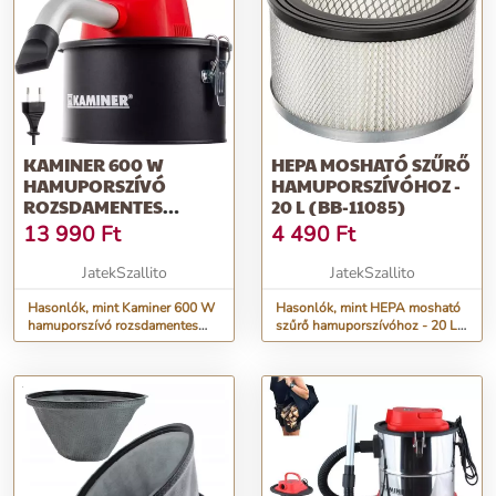
KAMINER 600 W
HEPA MOSHATÓ SZŰRŐ
HAMUPORSZÍVÓ
HAMUPORSZÍVÓHOZ -
ROZSDAMENTES
20 L (BB-11085)
ACÉLBÓL – HEPA
13 990
Ft
4 490
Ft
SZŰRŐVEL - 4L (BB-
21861)
JatekSzallito
JatekSzallito
Hasonlók, mint Kaminer 600 W
Hasonlók, mint HEPA mosható
hamuporszívó rozsdamentes
szűrő hamuporszívóhoz - 20 L
acélból – HEPA szűrővel - 4L
(BB-11085)
(BB-21861)