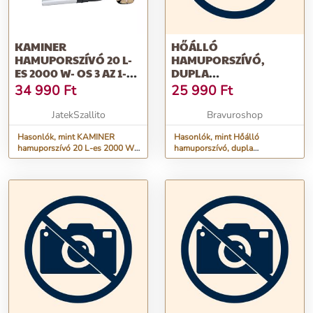
KAMINER
HŐÁLLÓ
HAMUPORSZÍVÓ 20 L-
HAMUPORSZÍVÓ,
ES 2000 W- OS 3 AZ 1-
DUPLA
BEN, HEPA SZŰRŐVEL,
SZŰRŐRENDSZERREL,
34 990
Ft
25 990
Ft
ROZSDAMENTES
20 LITERES
ACÉLBÓL (BB-10927)
TARTÁLLYAL, 1600W
JatekSzallito
Bravuroshop
TELJESÍTMÉNNYEL +
Hasonlók, mint KAMINER
AJÁNDÉK
Hasonlók, mint Hőálló
hamuporszívó 20 L-es 2000 W-
hamuporszívó, dupla
KIEGÉSZÍTŐKKEL
os 3 az 1-ben, HEPA szűrővel,
szűrőrendszerrel, 20 literes
rozsdamentes acélból (BB-
tartállyal, 1600W
10927)
teljesítménnyel + ajándék
kiegészítőkkel