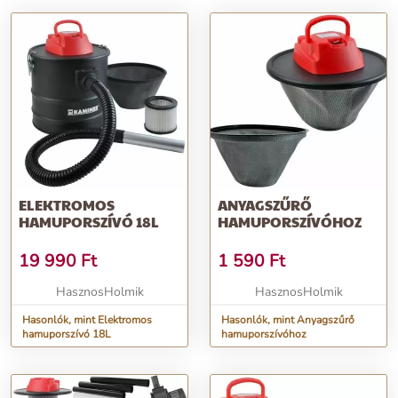
ELEKTROMOS
ANYAGSZŰRŐ
HAMUPORSZÍVÓ 18L
HAMUPORSZÍVÓHOZ
19 990
Ft
1 590
Ft
HasznosHolmik
HasznosHolmik
Hasonlók, mint Elektromos
Hasonlók, mint Anyagszűrő
hamuporszívó 18L
hamuporszívóhoz