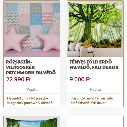
RÓZSASZÍN-
FÉNYES ZÖLD ERDŐ
VILÁGOSKÉK
FALVÉDŐ, FALI DEKOR
PATCHWORK FALVÉDŐ
22 990
Ft
9 000
Ft
Pepita
Pepita
Hasonlók, mint Rózsaszín-
Hasonlók, mint Fényes zöld
világoskék patchwork falvédő
erdő falvédő, fali dekor