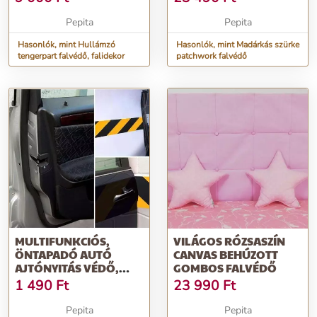
Pepita
Pepita
Hasonlók, mint Hullámzó
Hasonlók, mint Madárkás szürke
tengerpart falvédő, falidekor
patchwork falvédő
MULTIFUNKCIÓS,
VILÁGOS RÓZSASZÍN
ÖNTAPADÓ AUTÓ
CANVAS BEHÚZOTT
AJTÓNYITÁS VÉDŐ,
GOMBOS FALVÉDŐ
ÜTKÖZÉS VÉDŐ CSÍK
1 490
Ft
23 990
Ft
G...
Pepita
Pepita