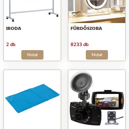
IRODA
FÜRDŐSZOBA
2 db
8233 db
Mutat
Mutat