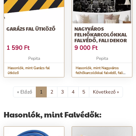
GARÁZS FAL ÜTKÖZŐ
NAGYVÁROS
FELHŐKARCOLÓKKAL
FALVÉDŐ, FALI DEKOR
1 590
Ft
9 000
Ft
Pepita
Pepita
Hasonlók, mint Garázs fal
Hasonlók, mint Nagyváros
ütköző
felhőkarcolókkal falvédő, fali
dekor
« Előző
1
2
3
4
5
Következő »
Hasonlók, mint Falvédők: