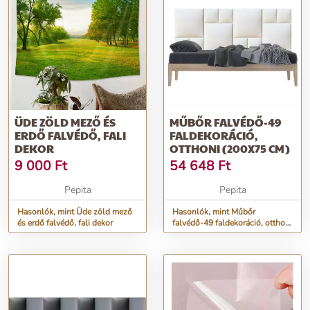
ÜDE ZÖLD MEZŐ ÉS
MŰBŐR FALVÉDŐ-49
ERDŐ FALVÉDŐ, FALI
FALDEKORÁCIÓ,
DEKOR
OTTHONI (200X75 CM)
9 000
Ft
54 648
Ft
Pepita
Pepita
Hasonlók, mint Üde zöld mező
Hasonlók, mint Műbőr
és erdő falvédő, fali dekor
falvédő-49 faldekoráció, otthoni
(200x75 cm)