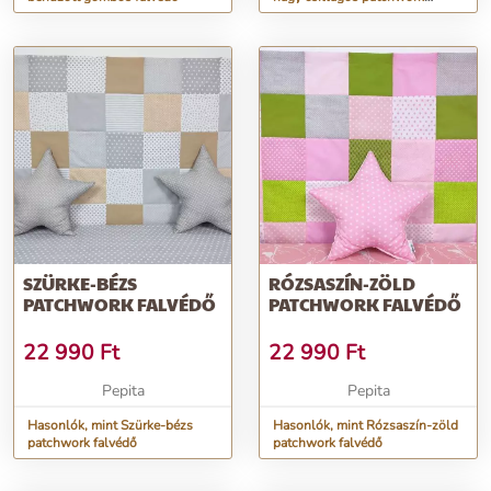
falvédő
SZÜRKE-BÉZS
RÓZSASZÍN-ZÖLD
PATCHWORK FALVÉDŐ
PATCHWORK FALVÉDŐ
22 990
Ft
22 990
Ft
Pepita
Pepita
Hasonlók, mint Szürke-bézs
Hasonlók, mint Rózsaszín-zöld
patchwork falvédő
patchwork falvédő