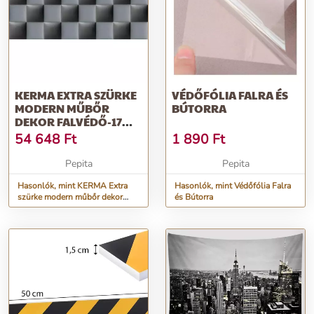
KERMA EXTRA SZÜRKE
VÉDŐFÓLIA FALRA ÉS
MODERN MŰBŐR
BÚTORRA
DEKOR FALVÉDŐ-17
200×75 CM
54 648
Ft
1 890
Ft
Pepita
Pepita
Hasonlók, mint KERMA Extra
Hasonlók, mint Védőfólia Falra
szürke modern műbőr dekor
és Bútorra
falvédő-17 200×75 cm