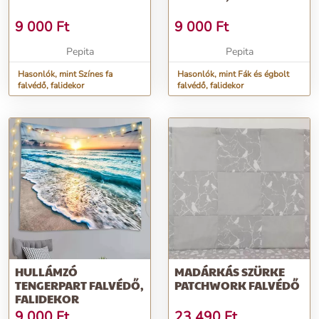
9 000
Ft
9 000
Ft
Pepita
Pepita
Hasonlók, mint Színes fa
Hasonlók, mint Fák és égbolt
falvédő, falidekor
falvédő, falidekor
HULLÁMZÓ
MADÁRKÁS SZÜRKE
TENGERPART FALVÉDŐ,
PATCHWORK FALVÉDŐ
FALIDEKOR
9 000
Ft
23 490
Ft