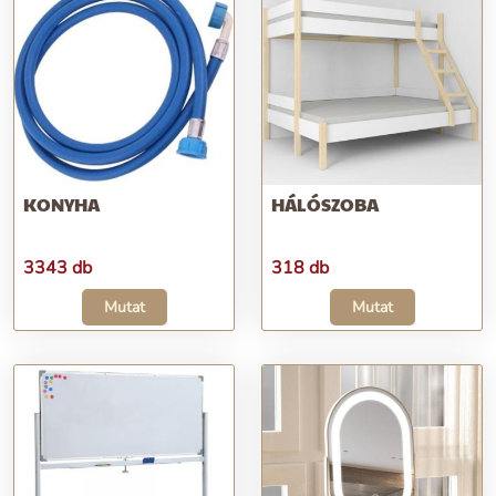
KONYHA
HÁLÓSZOBA
3343 db
318 db
Mutat
Mutat