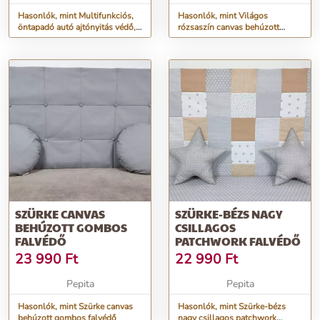
Hasonlók, mint Multifunkciós,
Hasonlók, mint Világos
öntapadó autó ajtónyitás védő,
rózsaszín canvas behúzott
ütközés védő csík g...
gombos falvédő
SZÜRKE CANVAS
SZÜRKE-BÉZS NAGY
BEHÚZOTT GOMBOS
CSILLAGOS
FALVÉDŐ
PATCHWORK FALVÉDŐ
23 990
Ft
22 990
Ft
Pepita
Pepita
Hasonlók, mint Szürke canvas
Hasonlók, mint Szürke-bézs
behúzott gombos falvédő
nagy csillagos patchwork