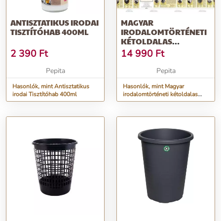
ANTISZTATIKUS IRODAI
MAGYAR
TISZTÍTÓHAB 400ML
IRODALOMTÖRTÉNETI
KÉTOLDALAS
FALITÉRKÉP POSZTER
2 390
Ft
14 990
Ft
Pepita
Pepita
Hasonlók, mint Antisztatikus
Hasonlók, mint Magyar
irodai Tisztítóhab 400ml
irodalomtörténeti kétoldalas
falitérkép poszter