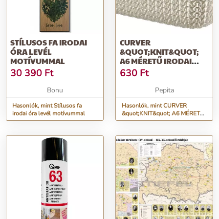
STÍLUSOS FA IRODAI
CURVER
ÓRA LEVÉL
&QUOT;KNIT&QUOT;
MOTÍVUMMAL
A6 MÉRETŰ IRODAI
TÁLCA 1,3L - KRÉM
30 390
Ft
630
Ft
Bonu
Pepita
Hasonlók, mint Stílusos fa
Hasonlók, mint CURVER
irodai óra levél motívummal
&quot;KNIT&quot; A6 MÉRETŰ
IRODAI TÁLCA 1,3L - Krém