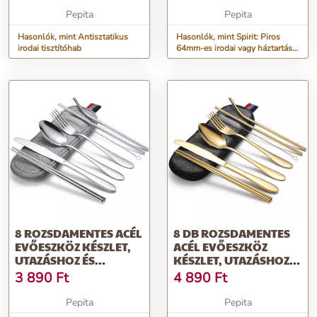
Pepita
Pepita
Hasonlók, mint Antisztatikus
Hasonlók, mint Spirit: Piros
irodai tisztítóhab
64mm-es irodai vagy háztartási
gumigyűrű 100g
8 ROZSDAMENTES ACÉL
8 DB ROZSDAMENTES
EVŐESZKÖZ KÉSZLET,
ACÉL EVŐESZKÖZ
UTAZÁSHOZ ÉS
KÉSZLET, UTAZÁSHOZ
IRODÁHOZ, TRE...
ÉS IRODAI HAS...
3 890
Ft
4 890
Ft
Pepita
Pepita