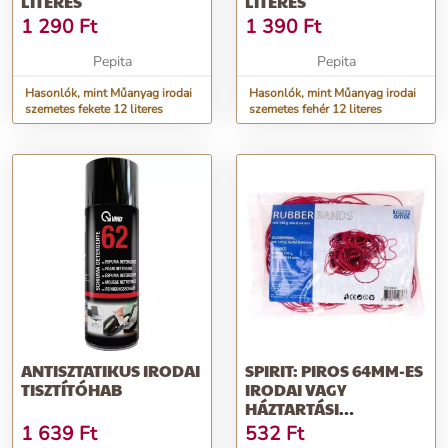
LITERES
LITERES
1 290
Ft
1 390
Ft
Pepita
Pepita
Hasonlók, mint Műanyag irodai
Hasonlók, mint Műanyag irodai
szemetes fekete 12 literes
szemetes fehér 12 literes
ANTISZTATIKUS IRODAI
SPIRIT: PIROS 64MM-ES
TISZTÍTÓHAB
IRODAI VAGY
HÁZTARTÁSI
GUMIGYŰRŰ 100G
1 639
Ft
532
Ft