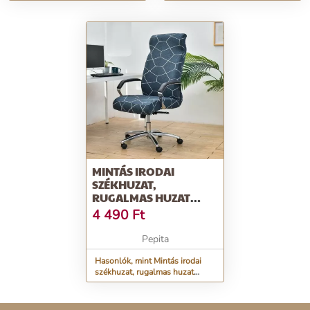
acél evőeszköz készlet, utazási
forgószékhez - Sötétkék
és irodai h...
MINTÁS IRODAI
SZÉKHUZAT,
RUGALMAS HUZAT
FORGÓSZÉKHEZ -
4 490
Ft
MÉHSEJT
Pepita
Hasonlók, mint Mintás irodai
székhuzat, rugalmas huzat
forgószékhez - méhsejt