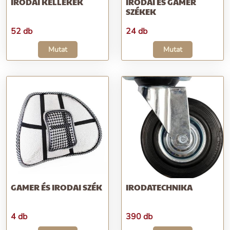
IRODAI KELLÉKEK
IRODAI ÉS GAMER
SZÉKEK
52 db
24 db
Mutat
Mutat
GAMER ÉS IRODAI SZÉK
IRODATECHNIKA
4 db
390 db