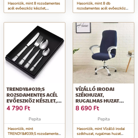
Hasonlók, mint 8 rozsdamentes
Hasonlók, mint 8 db
acél evőeszköz készlet,
rozsdamentes acél evőeszköz
utazáshoz és irodához, TRE...
készlet, utazáshoz és irodai
has...
TRENDY&#039;S
VÍZÁLLÓ IRODAI
ROZSDAMENTES ACÉL
SZÉKHUZAT,
EVŐESZKÖZ KÉSZLET,
RUGALMAS HUZAT
UTAZÁSI ÉS IRODAI H...
FORGÓSZÉKHEZ -
4 790
Ft
8 690
Ft
SÖTÉTKÉK
Pepita
Pepita
Hasonlók, mint
Hasonlók, mint Vízálló irodai
TRENDY&#039;S rozsdamentes
székhuzat, rugalmas huzat