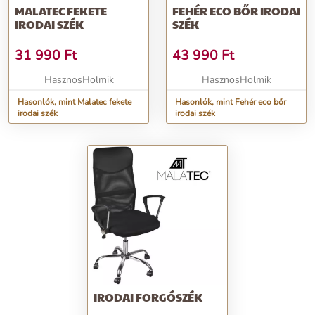
MALATEC FEKETE
FEHÉR ECO BŐR IRODAI
IRODAI SZÉK
SZÉK
31 990
Ft
43 990
Ft
HasznosHolmik
HasznosHolmik
Hasonlók, mint Malatec fekete
Hasonlók, mint Fehér eco bőr
irodai szék
irodai szék
IRODAI FORGÓSZÉK