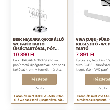
BISK NIAGARA 06029 ÁLLÓ
VIVA CUBE - FÜR
WC PAPÍR TARTÓ
KIEGÉSZÍTŐ - WC 
ÚJSÁGTARTÓVAL, PÓT
TARTÓ
PAPÍR T...
10 390
Ft
7 891
Ft
Bisk NIAGARA 06029 álló wc
Építkezés, felújítás? 
papír tartó újságtartóval, pót papír
Viva CUBE - fürdőszo
tartóval króm A termék mérete:
kiegészítő - WC papír 
66,5x24x19 cm...
termékünket kedvező 
Részletek
válogasson tovább a(z
Részlete
Mosdószekrény kategó
Pepita
termékei közül. Azonna
Pepita
mag...
Hasonlók, mint Bisk NIAGARA 06029
Hasonlók, mint Viva CUB
álló wc papír tartó újságtartóval, pót
fürdőszobai kiegészítő -
papír t...
tartó