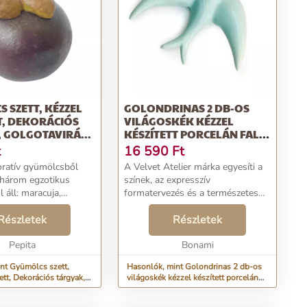
 SZETT, KÉZZEL
GOLONDRINAS 2 DB-OS
T, DEKORÁCIÓS
VILÁGOSKÉK KÉZZEL
 GOLGOTAVIRÁ...
KÉSZÍTETT PORCELÁN FALI
DEKORÁCIÓ SZETT - SURDIC
t
16 590
Ft
ratív gyümölcsből
A Velvet Atelier márka egyesíti a
t három egzotikus
színek, az expresszív
 áll: maracuja,
formatervezés és a természetes
ránátalma és egy
anyagok iránt érzett szenvedélyt.
aranyalma.A
Részletek
Kiegészítői és dekorációi
Részletek
 műanyagból
képzeletben trópusi tájakra
s gondosan
Pepita
repítenek....
Bonami
k.Őszi d...
nt Gyümölcs szett,
Hasonlók, mint Golondrinas 2 db-os
ett, Dekorációs tárgyak,
világoskék kézzel készített porcelán
.
fali dekoráció szett - Surdic