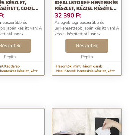
S KÉSZLET,
IDEALLSTORE® HENTESKÉS
SZÍTETT, COOL...
KÉSZLET, KÉZZEL KÉSZÍTETT,
27...
Ft
32 390
Ft
gnépszerűbb és
Az egyik legnépszerűbb és
bb japán kés itt van! A
legkeresettebb japán kés itt van! A
tett stílusnak
kézzel készített stílusnak
n ez a kés egyedi, és
köszönhetően ez a kés egyedi, és
típusától függetlenül
Részletek
a használat típusától függetlenül
Részletek
ra elérhető közelségbe
bárki számára elérhető közelségbe
Pepita
kerülhet. ...
Pepita
nt Két darab
Hasonlók, mint Három darab
henteskés készlet, kézzel
IdeallStore® henteskés készlet, kézzel
l...
készített, 27...