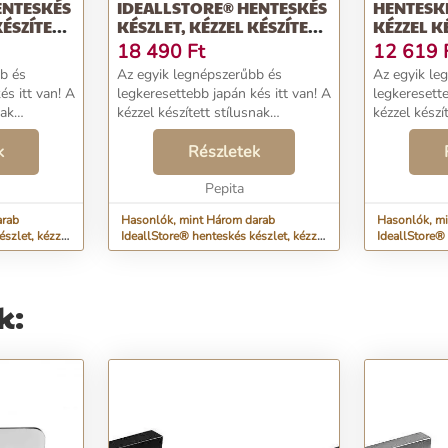
ENTESKÉS
IDEALLSTORE® HENTESKÉS
HENTESKÉ
KÉSZÍTETT,
KÉSZLET, KÉZZEL KÉSZÍTETT,
KÉZZEL KÉ
COO...
18 490
Ft
12 619
b és
Az egyik legnépszerűbb és
Az egyik le
és itt van! A
legkeresettebb japán kés itt van! A
legkeresette
nak
kézzel készített stílusnak
kézzel készí
 egyedi, és
köszönhetően ez a kés egyedi, és
köszönhetőe
függetlenül
k
a használat típusától függetlenül
Részletek
a használat 
ő közelségbe
bárki számára elérhető közelségbe
bárki számá
kerülhet. ...
Pepita
kerülhet. ...
arab
Hasonlók, mint Három darab
Hasonlók, mi
észlet, kézzel
IdeallStore® henteskés készlet, kézzel
IdeallStore® 
készített, Coo...
készített, Coo
k: