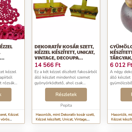
ÉZZEL
DEKORATÍV KOSÁR SZETT,
GYÜMÖLCS
L
KÉZZEL KÉSZÍTETT, UNICAT,
KÉSZÍTET
VINTAGE, DECOUPA...
TÁRGYAK,
14 566
Ft
6 012
F
tet kézzel
Ez a két kézzel díszített fakosárból
A négy deko
papírból
álló készlet mindenhol szemet
álló készle
tt rózsák
gyönyörködtető, ahol csak
gyümölcsből
jében pedig
elhelyezik.A nagyobbik kosarat
grépfrút, g
v található,
k
mindenféle gyümölcsök és
Részletek
aranyszínű 
s merceri...
lekváros üvegek képei díszítik,
gyümölcsök
felidézve a nagymam...
Pepita
készültek é
kidolgozotta
eret, Kézzel
Hasonlók, mint Dekoratív kosár szett,
Hasonlók, mi
, vörös
Kézzel készített, Unicat, Vintage,
Kézzel készít
Decoupa...
Golgotavirá..