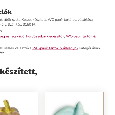
ciók
szítők szett, Kézzel készített, WC papír tartó é... vásárlása
ért. Szállítás: 3150 Ft.
e
ég és relaxáció
,
Fürdőszobai kiegészítők
,
WC-papír tartók &
ek széles választéka
WC-papír tartók & állványok
kategóriában
tól.
készített,