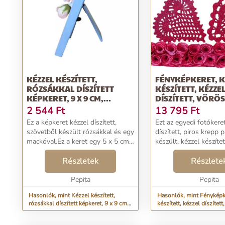
KÉZZEL KÉSZÍTETT,
FÉNYKÉPKERET, K
RÓZSÁKKAL DÍSZÍTETT
KÉSZÍTETT, KÉZZE
KÉPKERET, 9 X 9 CM,
DÍSZÍTETT, VÖRÖS
KÉZZEL...
RÓZSÁKKAL...
2 544
Ft
13 795
Ft
Ez a képkeret kézzel díszített,
Ezt az egyedi fotókere
szövetből készült rózsákkal és egy
díszített, piros krepp 
mackóval.Ez a keret egy 5 x 5 cm-
készült, kézzel készíte
es fényképet képes befogadni, a
tucatjai díszítik, belse
keret teljes mérete 9 x 9
Részletek
két kézzel kivágott szí
Részlete
cm.Sikeres dísztárgy lehet az
prémium minőségű piro
emlékek megő...
Pepita
Pepita
Hasonlók, mint Kézzel készített,
Hasonlók, mint Fényképk
rózsákkal díszített képkeret, 9 x 9 cm,
készített, kézzel díszített
kézzel...
rózsákkal...