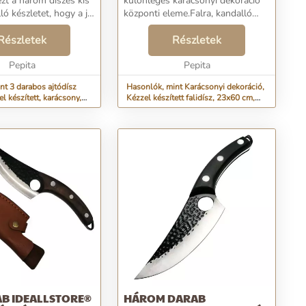
ezt a három díszes kis
különleges karácsonyi dekoráció
ló készletet, hogy a jó
központi eleme.Falra, kandalló
 élvezhessék
környékére vagy ajtóra helyezhető,
.A hóember, a
Részletek
és bárhová is kerül, biztos, hogy
Részletek
a szán, a fenyőfák, a
csodálkozó pillantásokat fog vo...
illogó...
Pepita
Pepita
nt 3 darabos ajtódísz
Hasonlók, mint Karácsonyi dekoráció,
el készített, karácsony,
Kézzel készített falidísz, 23x60 cm,
23x60 cm
AB IDEALLSTORE®
HÁROM DARAB