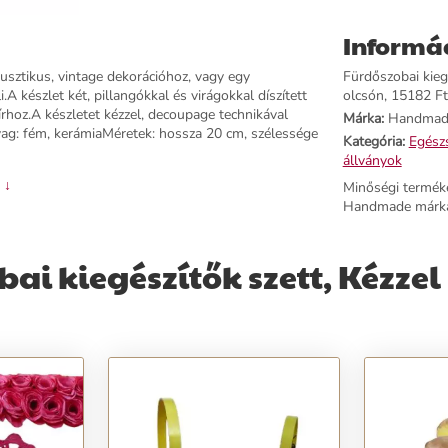
Informá
 rusztikus, vintage dekorációhoz, vagy egy
Fürdőszobai kiegé
A készlet két, pillangókkal és virágokkal díszített
olcsón, 15182 Ft-
rhoz.A készletet kézzel, decoupage technikával
Márka:
Handmad
:Anyag: fém, kerámiaMéretek: hossza 20 cm, szélessége
Kategória:
Egészs
állványok
 ↓
Minőségi termék
Handmade márká
i kiegészítők szett, Kézzel 