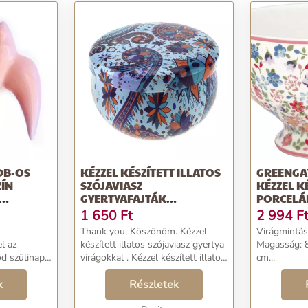
DB-OS
KÉZZEL KÉSZÍTETT ILLATOS
GREENGAT
ZÍN
SZÓJAVIASZ
KÉZZEL K
GYERTYAFAJTÁK
PORCELÁ
EKORÁCIÓ
VIRÁGOKKAL
1 650
Ft
2 994
F
Thank you, Köszönöm. Kézzel
Virágmintás
l az
készített illatos szójaviasz gyertya
Magasság: 
d szülinapja
virágokkal . Kézzel készített illatos
cm...
d egy
szójaviasz gyertyafajták száraz
Mindkét
k
virágokkal illatosítva....
Részletek
z! A