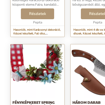
különleges karácsonyi dekoráció
ha ezt a négy, kézzel dí
központi eleme.Falra, kandalló
bőségszarvból álló, e
környékére vagy ajtóra helyezhető,
eltérő díszítésű készlet
és bárhová is kerül, biztos, hogy
Részletek
ajtódra helyezed.A kar
Részlete
csodálkozó pillantásokat fog vo...
bőség szimbólumakén
Pepita
szarvakat r...
Pepita
Hasonlók, mint Karácsonyi dekoráció,
Hasonlók, mint 4 db-os 
Kézzel készített, Fali dísz,
díszek, Kézzel készített, 
Természetes to...
Bőségszar...
FÉNYKÉPKERET SPRING
HÁROM DARAB