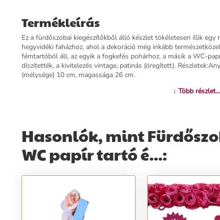
Termékleírás
Ez a fürdőszobai kiegészítőkből álló készlet tökéletesen illik egy
hegyvidéki faházhoz, ahol a dekoráció még inkább természetközeli.
fémtartóból áll, az egyik a fogkefés pohárhoz, a másik a WC-papí
díszítették, a kivitelezés vintage, patinás (öregített). Részletek
(mélysége) 10 cm, magassága 26 cm.
↓ Több részlet...
További információk>>
Hasonlók, mint Fürdőszoba
WC papír tartó é...: