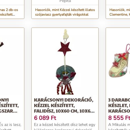
ndi
Pepita
nas 2 db-os
Hasonlók, mint Kézzel készített illatos
Hasonlók, mi
készített
szójaviasz gyertyafajták virágokkal
Clementine, K
tt - Surdic
tálka, 600ml
ONYI
KARÁCSONYI DEKORÁCIÓ,
3 DARABO
SZÍTETT,
KÉZZEL KÉSZÍTETT,
KÉSZLET, 
SZAR...
FALIDÍSZ, 10X60 CM, 10X60
KARÁCSO
CM
6 089
Ft
8 555
F
s az is lesz,
Ez a kézzel készített dísz lehet egy
A Mikulás 