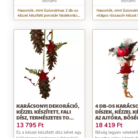
újdonságot és ...
Bonami
Bonamis termékek tre
Bonami
márkáktól sz...
Hasonlók, mint Golondrinas 2 db-os
Hasonlók, mint Golondri
kézzel készített porcelán faldekoráció
világos rózsaszín kézzel 
szett - Surdic
porcelán faldekoráció sze
KARÁCSONYI DEKORÁCIÓ,
4 DB-OS KARÁCS
KÉZZEL KÉSZÍTETT, FALI
DÍSZEK, KÉZZEL KÉ
DÍSZ, TERMÉSZETES TO...
AZ AJTÓRA, BŐSÉG
13 795
Ft
18 419
Ft
Ez a kézzel készített dísz lehet egy
Bőség legyen veletek!É