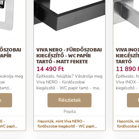
DŐSZOBAI
VIVA NERO - FÜRDŐSZOBAI
VIVA INO
PAPÍR
KIEGÉSZÍTŐ - WC PAPÍR
KIEGÉSZÍ
TARTÓ - MATT FEKETE
TARTÓ
14 490
Ft
11 890
Vásárolja meg
Építkezés, felújítás? Vásárolja meg
Építkezés, f
bai
Viva NERO - fürdőszobai
Viva INOX -
tartó
kiegészítő - WC papír tartó - matt
kiegészítő -
áron, vagy
fekete termékünket kedvező áron,
termékünket
)
k
vagy válogasson tovább a(z)
Részletek
válogasson 
ria
Mosdószekrény kategória
Mosdószekr
l, valós
termékei közül. Azon...
Pepita
termékei kö
mag...
E -
Hasonlók, mint Viva NERO -
Hasonlók, mi
 WC papír
fürdőszobai kiegészítő - WC papír
fürdőszobai 
tartó - matt fekete
tartó