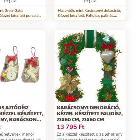
Pepita
vonza...
Pepita
nt GreenGate,
Hasonlók, mint Karácsonyi dekoráció,
ézzel készített porcelán
Kézzel készített, Falidísz, patinás,
30x50...
S AJTÓDÍSZ
KARÁCSONYI DEKORÁCIÓ,
KÉZZEL KÉSZÍTETT,
KÉZZEL KÉSZÍTETT FALIDÍSZ,
NY, KARÁCSON...
23X60 CM, 23X60 CM
t
13 795
Ft
műhelyének manói
Ez a kézzel készített dísz lehet egy