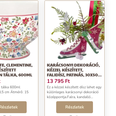
E, CLEMENTINE,
KARÁCSONYI DEKORÁCIÓ,
ÉSZÍTETT
KÉZZEL KÉSZÍTETT,
N TÁLKA, 600ML
FALIDÍSZ, PATINÁS, 30X50...
t
13 795
Ft
 tálka 600ml
Ez a kézzel készített dísz lehet egy
8,5 cm Átmérő: 15
különleges karácsonyi dekoráció
középpontja.Falra, kandalló
környékére vagy ajtóra helyezhető,
Részletek
és bárhová is kerül, biztos, hogy
Részletek
csodálkozó pillantásokat fog