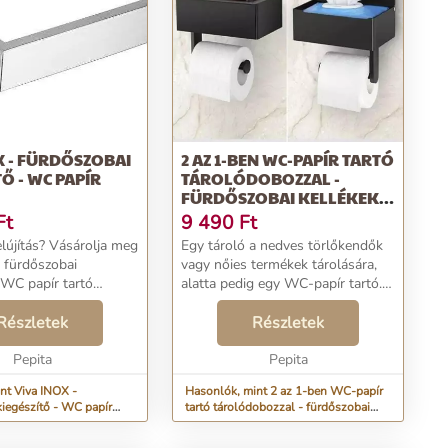
X - FÜRDŐSZOBAI
2 AZ 1-BEN WC-PAPÍR TARTÓ
TŐ - WC PAPÍR
TÁROLÓDOBOZZAL -
FÜRDŐSZOBAI KELLÉKEK
T...
Ft
9 490
Ft
elújítás? Vásárolja meg
Egy tároló a nedves törlőkendők
 fürdőszobai
vagy nőies termékek tárolására,
 WC papír tartó
alatta pedig egy WC-papír tartó.
 kedvező áron, vagy
A tárolóval rendszerezheti a
tovább a(z)
Részletek
törlőkendőt vagy a női termékeit
Részletek
ény kategória
illetve a tetején lévő ideiglenesen
zül. Azonnal, valós
Pepita
elhel...
Pepita
nt Viva INOX -
Hasonlók, mint 2 az 1-ben WC-papír
kiegészítő - WC papír
tartó tárolódobozzal - fürdőszobai
kellékek t...