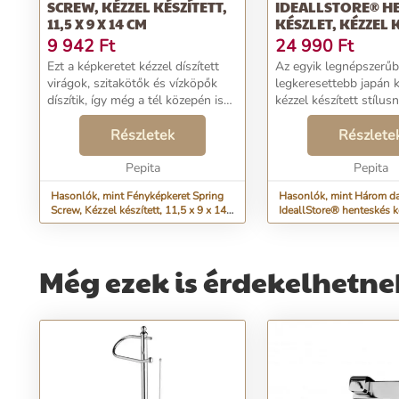
SCREW, KÉZZEL KÉSZÍTETT,
IDEALLSTORE® H
11,5 X 9 X 14 CM
KÉSZLET, KÉZZEL 
24,...
9 942
Ft
24 990
Ft
Ezt a képkeretet kézzel díszített
Az egyik legnépszerűb
virágok, szitakötők és vízköpők
legkeresettebb japán k
díszítik, így még a tél közepén is
kézzel készített stílus
tavaszt hoznak.Ebben a keretben
köszönhetően ez a kés
egy 8 x 5,5 cm méretű fényképet
Részletek
a használat típusától 
Részlete
lehet megjeleníteni, a keret teljes...
bárki számára elérhet
Pepita
kerülhet. ...
Pepita
Hasonlók, mint Fényképkeret Spring
Hasonlók, mint Három d
Screw, Kézzel készített, 11,5 x 9 x 14
IdeallStore® henteskés k
cm
készített, 24,...
Még ezek is érdekelhetne