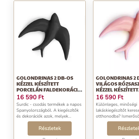
GOLONDRINAS 2 DB-OS
GOLONDRINAS 2 
KÉZZEL KÉSZÍTETT
VILÁGOS RÓZSAS
PORCELÁN FALDEKORÁCIÓ
KÉZZEL KÉSZÍTETT
SZETT - SURDIC
PORCELÁN FALD
16 590
Ft
16 590
Ft
SZETT - SURDIC
Surdic - csodás termékek a napos
Különleges, minőségi
Spanyolországból. A kiegészítők
lakáskiegészítőt kerese
és dekorációk azok, melyek
otthonodba? Ismerősö
otthonossá teszik a lakást. Miért
közeleg, és meglepné
is nem teszed élvezetesebbé velük
Részletek
stílusos aprósággal? 
Részlete
a mindennapjaidat? Vigyél
esetben jó helyen járs