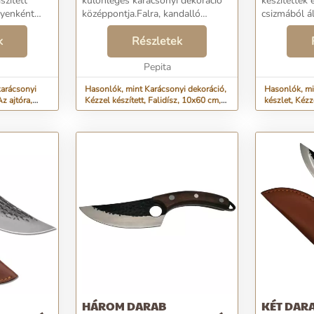
szített
különleges karácsonyi dekoráció
készítették 
gyenként
középpontja.Falra, kandalló
csizmából ál
et a bejárati
környékére vagy ajtóra helyezhető,
gyerekek is
ácsonyi
k
és bárhová is kerül, biztos, hogy
Részletek
szépségüket
t a
csodálkozó pillantásokat fog
rénszarvas, 
vonza...
Pepita
lapát és a cs
karácsonyi
Hasonlók, mint Karácsonyi dekoráció,
Hasonlók, mi
Az ajtóra,
Kézzel készített, Falidísz, 10x60 cm,
készlet, Kézz
10x60 cm
karácson...
HÁROM DARAB
KÉT DAR