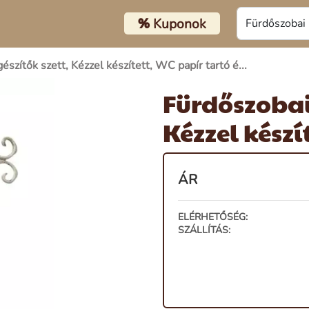
%
Kuponok
észítők szett, Kézzel készített, WC papír tartó é...
Fürdőszobai 
Kézzel készít
ÁR
ELÉRHETŐSÉG:
SZÁLLÍTÁS: