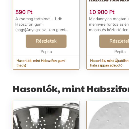
590
Ft
10 900
Ft
A csomag tartalma: - 1 db
Mindannyian megtanul
Habszifon gumi
mennyire fontos az ér
(nagy)Anyaga: szilikon gumi
mosás és kézfertőtlen
Méretei: külső átmérője 4,8 cm;
es habszappan adagol
belső átmérője: 2,7 cm;
Részletek
és környezetbarát meg
Részlete
magassága: 6 mm Súlya: 5 g
problémára. A matt fe
Színe: natúr A Perfect Home
Pepita
és a diszkré...
Pepita
típusú 10262; 28382...
Hasonlók, mint Habszifon gumi
Hasonlók, mint Újratölth
(nagy)
habszappan adagoló
Hasonlók, mint Habszifo