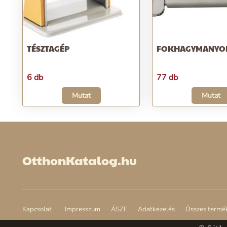
TÉSZTAGÉP
FOKHAGYMANY
6 db
77 db
Mutat
Mutat
OtthonKatalog.hu
Kapcsolat
Impresszum
ÁSZF
Adatkezelés
Összes termé