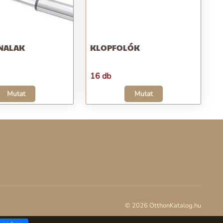
NALAK
KLOPFOLÓK
16 db
Mutat
Mutat
© 2026 OtthonKatalog.hu