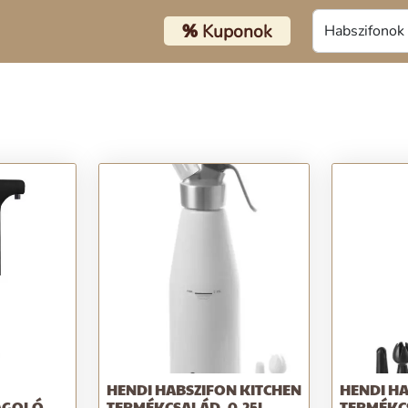
%
Kuponok
HENDI HABSZIFON KITCHEN
HENDI HA
AGOLÓ
TERMÉKCSALÁD, 0,25L,
TERMÉKC