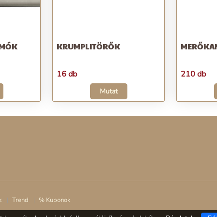
OMÓK
KRUMPLITÖRŐK
MERŐKA
16 db
210 db
Mutat
k
Trend
% Kuponok