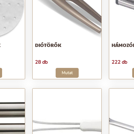
K
DIÓTÖRŐK
HÁMOZÓ
28 db
222 db
Mutat