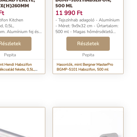
80X(H)260MM
500 ML
Ft
11 990
Ft
ifon Kitchen
- Tejszínhab adagoló - Alumínium
d, 0,5L,
- Méret: 9x9x32 cm - Űrtartalom:
m. Alumínium fej és
500 ml - Magas hőmérsékletű
natú alumínium palack
festés szín külső test - Átlátszó
 fúvókával,
Részletek
színes lézernyomtatás logó a
Részletek
l, valamint
palackon - Csomagban: kupak /
vel. Nem alkalmas
Pepita
dekorátor kes...
Pepita
khoz...
nt Hendi Habszifon
Hasonlók, mint Bergner MasterPro
salád fekete, 0,5L,
BGMP-5101 Habszifon, 500 ml
mm