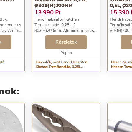
Ø80X(H)200MM
0,5L, Ø
13 990
Ft
15 390
tuk,
Hendi habszifon Kitchen
Hendi habsz
intésmentes
Termékcsalád, 0,25L, ?
Termékcsalá
ítés. A mm-
80x(H)200mm. Alumínium fej és
80x(H)200m
ó elegáns
fehér bevonatú alumínium palack
fekete bevo
oldás erre a
k
3 különböző fúvókával,
Részletek
3 különböző
kete színnek
töltőtartóval, valamint
töltőtartóva
tisztítókefével. Nem alkalmas
Pepita
tisztítókefé
forró szószokho...
forró szószo
ető
Hasonlók, mint Hendi Habszifon
Hasonlók, mi
Kitchen Termékcsalád, 0,25L,
Kitchen Termékc
ø80x(H)200mm
ø80x(H)260
nok: