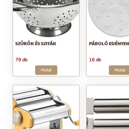
SZŰRŐK ÉS SZITÁK
PÁROLÓ EDÉNYE
79 db
16 db
Mutat
Mutat