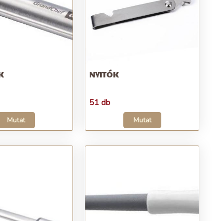
K
NYITÓK
51 db
Mutat
Mutat