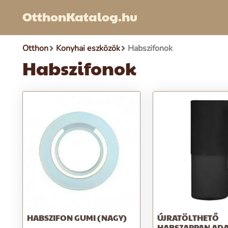
OtthonKatalog.hu
Otthon
Konyhai eszközök
Habszifonok
Habszifonok
HABSZIFON GUMI (NAGY)
ÚJRATÖLTHETŐ
HABSZAPPAN AD