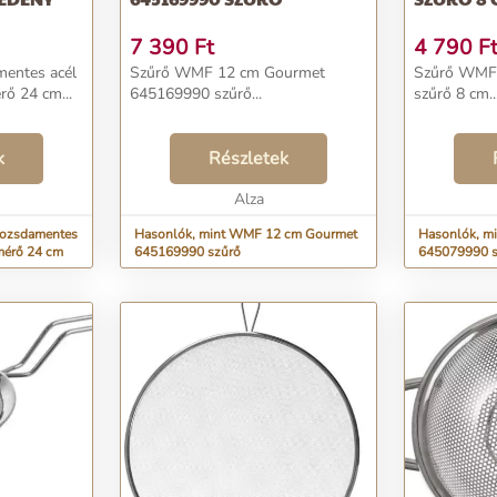
7 390
Ft
4 790
F
entes acél
Szűrő WMF 12 cm Gourmet
Szűrő WMF
ő 24 cm...
645169990 szűrő...
szűrő 8 cm..
k
Részletek
Alza
Rozsdamentes
Hasonlók, mint WMF 12 cm Gourmet
Hasonlók, m
mérő 24 cm
645169990 szűrő
645079990 s