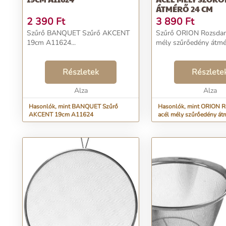
ÁTMÉRŐ 24 CM
2 390
Ft
3 890
Ft
Szűrő BANQUET Szűrő AKCENT
Szűrő ORION Rozsdam
19cm A11624...
mély szűrőedény átmér
Részletek
Részlete
Alza
Alza
Hasonlók, mint BANQUET Szűrő
Hasonlók, mint ORION 
AKCENT 19cm A11624
acél mély szűrőedény át