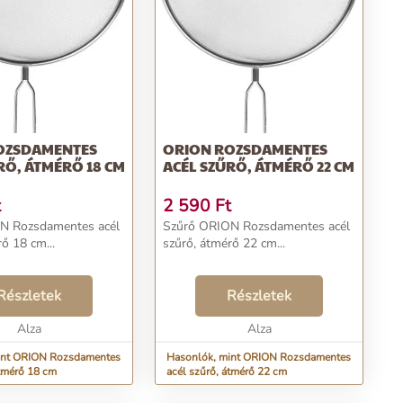
OZSDAMENTES
ORION ROZSDAMENTES
RŐ, ÁTMÉRŐ 18 CM
ACÉL SZŰRŐ, ÁTMÉRŐ 22 CM
t
2 590
Ft
N Rozsdamentes acél
Szűrő ORION Rozsdamentes acél
ő 18 cm...
szűrő, átmérő 22 cm...
Részletek
Részletek
Alza
Alza
int ORION Rozsdamentes
Hasonlók, mint ORION Rozsdamentes
átmérő 18 cm
acél szűrő, átmérő 22 cm