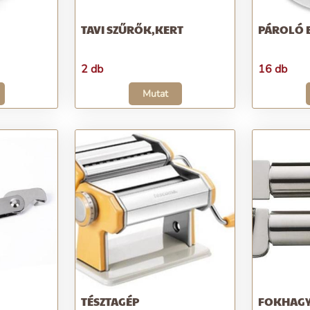
TAVI SZŰRŐK,KERT
PÁROLÓ 
2 db
16 db
Mutat
TÉSZTAGÉP
FOKHAG