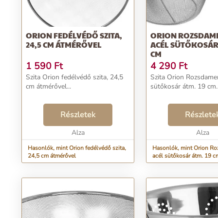
ORION FEDÉLVÉDŐ SZITA,
ORION ROZSDAM
24,5 CM ÁTMÉRŐVEL
ACÉL SÜTŐKOSÁR 
CM
1 590
Ft
4 290
Ft
Szita Orion fedélvédő szita, 24,5
Szita Orion Rozsdame
cm átmérővel...
sütőkosár átm. 19 cm..
Részletek
Részlete
Alza
Alza
Hasonlók, mint Orion fedélvédő szita,
Hasonlók, mint Orion R
24,5 cm átmérővel
acél sütőkosár átm. 19 c