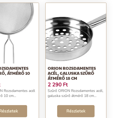
OZSDAMENTES
ORION ROZSDAMENTES
RŐ, ÁTMÉRŐ 10
ACÉL, GALUSKA SZŰRŐ
ÁTMÉRŐ 18 CM
t
2 290
Ft
N Rozsdamentes acél
Szűrő ORION Rozsdamentes acél,
ő 10 cm...
galuska szűrő átmérő 18 cm...
Részletek
Részletek