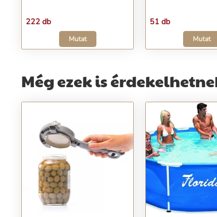
222 db
51 db
Mutat
Mutat
Még ezek is érdekelhetne