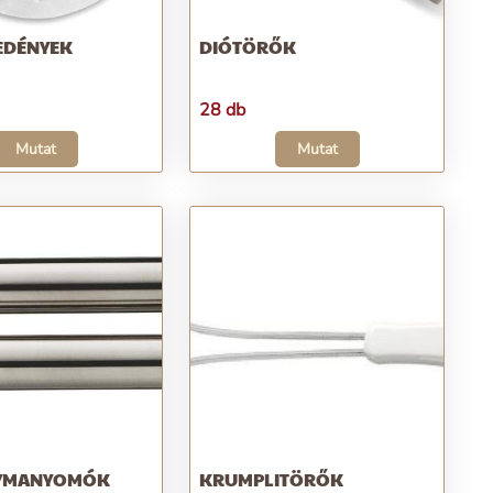
EDÉNYEK
DIÓTÖRŐK
28 db
Mutat
Mutat
YMANYOMÓK
KRUMPLITÖRŐK