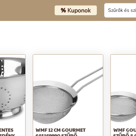
%
Kuponok
ENTES
WMF 12 CM GOURMET
WMF GOU
ŐEDÉNY
645169990 SZŰRŐ
SZŰRŐ 8 