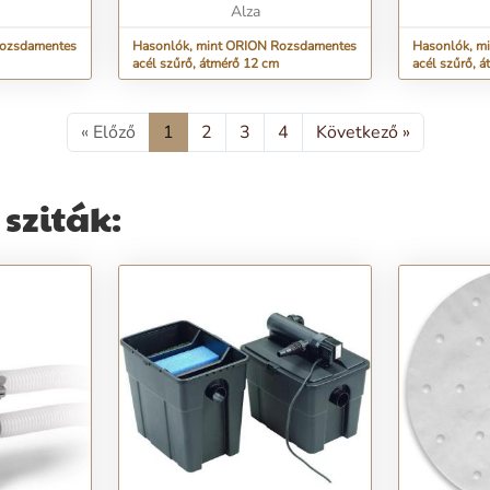
Alza
Rozsdamentes
Hasonlók, mint ORION Rozsdamentes
Hasonlók, m
acél szűrő, átmérő 12 cm
acél szűrő, 
« Előző
1
2
3
4
Következő »
sziták: