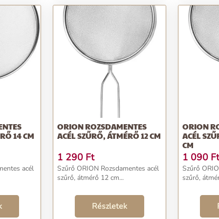
ENTES
ORION ROZSDAMENTES
ORION R
RŐ 14 CM
ACÉL SZŰRŐ, ÁTMÉRŐ 12 CM
ACÉL SZŰ
CM
1 290
Ft
1 090
F
entes acél
Szűrő ORION Rozsdamentes acél
Szűrő ORIO
szűrő, átmérő 12 cm...
szűrő, átmér
k
Részletek