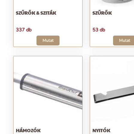
SZŰRŐK & SZITÁK
SZŰRŐK
337 db
53 db
Mutat
Mutat
HÁMOZÓK
NYITÓK