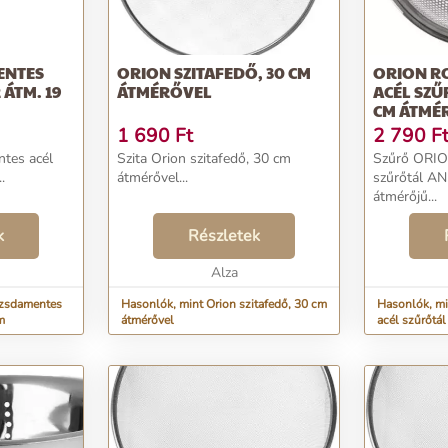
ENTES
ORION SZITAFEDŐ, 30 CM
ORION R
ÁTM. 19
ÁTMÉRŐVEL
ACÉL SZŰ
CM ÁTMÉ
1 690
Ft
2 790
F
ntes acél
Szita Orion szitafedő, 30 cm
Szűrő ORIO
.
átmérővel...
szűrőtál A
átmérőjű...
k
Részletek
Alza
ozsdamentes
Hasonlók, mint Orion szitafedő, 30 cm
Hasonlók, m
m
átmérővel
acél szűrőtá
átmérőjű