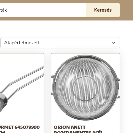
RMET 645079990
ORION ANETT
CM
ROZSDAMENTES ACÉL