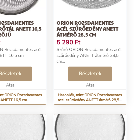
OZSDAMENTES
ORION ROZSDAMENTES
RŐTÁL ANETT 16,5
ACÉL SZŰRŐEDÉNY ANETT
RŐJŰ
ÁTMÉRŐ 28,5 CM
t
5 290
Ft
N Rozsdamentes acél
Szűrő ORION Rozsdamentes acél
NETT 16,5 cm
szűrőedény ANETT átmérő 28,5
cm...
Részletek
Részletek
Alza
Alza
int ORION Rozsdamentes
Hasonlók, mint ORION Rozsdamentes
l ANETT 16,5 cm
acél szűrőedény ANETT átmérő 28,5
cm