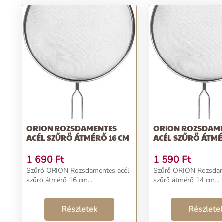
ORION ROZSDAMENTES
ORION ROZSDAM
ACÉL SZŰRŐ ÁTMÉRŐ 16 CM
ACÉL SZŰRŐ ÁTMÉ
1 690
Ft
1 590
Ft
Szűrő ORION Rozsdamentes acél
Szűrő ORION Rozsdam
szűrő átmérő 16 cm...
szűrő átmérő 14 cm...
Részletek
Részlete