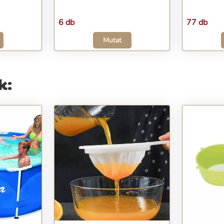
6 db
77 db
Mutat
k: