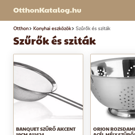
OtthonKatalog.hu
Otthon
Konyhai eszközök
Szűrők és sziták
Szűrők és sziták
BANQUET SZŰRŐ AKCENT
ORION ROZSDAM
19CM A11624
ACÉL MÉLY SZŰR