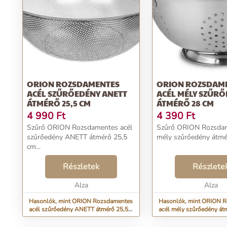
ORION ROZSDAMENTES
ORION ROZSDAM
ACÉL SZŰRŐEDÉNY ANETT
ACÉL MÉLY SZŰR
ÁTMÉRŐ 25,5 CM
ÁTMÉRŐ 28 CM
4 990
Ft
4 390
Ft
Szűrő ORION Rozsdamentes acél
Szűrő ORION Rozsdam
szűrőedény ANETT átmérő 25,5
mély szűrőedény átmér
cm...
Részletek
Részlete
Alza
Alza
Hasonlók, mint ORION Rozsdamentes
Hasonlók, mint ORION 
acél szűrőedény ANETT átmérő 25,5
acél mély szűrőedény át
cm