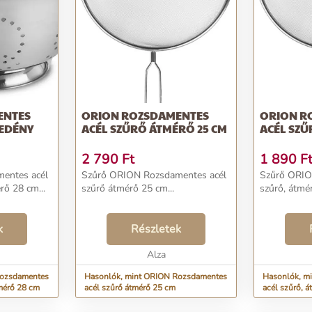
ENTES
ORION ROZSDAMENTES
ORION R
ŐEDÉNY
ACÉL SZŰRŐ ÁTMÉRŐ 25 CM
ACÉL SZŰ
2 790
Ft
1 890
F
entes acél
Szűrő ORION Rozsdamentes acél
Szűrő ORIO
ő 28 cm...
szűrő átmérő 25 cm...
szűrő, átmér
k
Részletek
Alza
Rozsdamentes
Hasonlók, mint ORION Rozsdamentes
Hasonlók, m
mérő 28 cm
acél szűrő átmérő 25 cm
acél szűrő, 