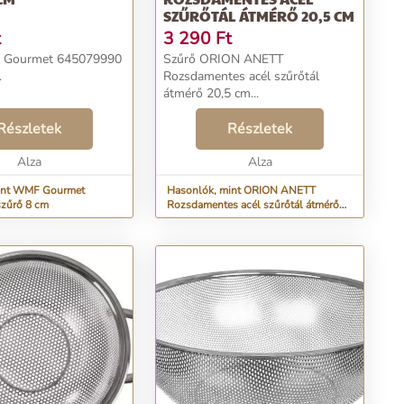
SZŰRŐTÁL ÁTMÉRŐ 20,5 CM
t
3 290
Ft
 Gourmet 645079990
Szűrő ORION ANETT
.
Rozsdamentes acél szűrőtál
átmérő 20,5 cm...
Részletek
Részletek
Alza
Alza
int WMF Gourmet
Hasonlók, mint ORION ANETT
zűrő 8 cm
Rozsdamentes acél szűrőtál átmérő
20,5 cm