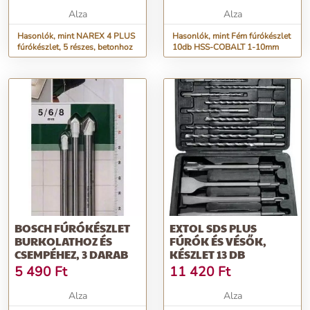
Alza
Alza
Hasonlók, mint NAREX 4 PLUS
Hasonlók, mint Fém fúrókészlet
fúrókészlet, 5 részes, betonhoz
10db HSS-COBALT 1-10mm
BOSCH FÚRÓKÉSZLET
EXTOL SDS PLUS
BURKOLATHOZ ÉS
FÚRÓK ÉS VÉSŐK,
CSEMPÉHEZ, 3 DARAB
KÉSZLET 13 DB
5 490
Ft
11 420
Ft
Alza
Alza