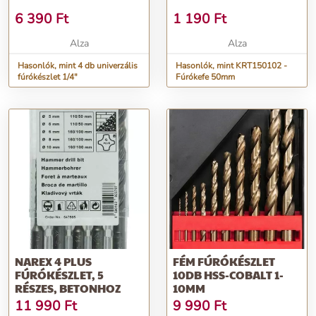
6 390
Ft
1 190
Ft
Alza
Alza
Hasonlók, mint 4 db univerzális
Hasonlók, mint KRT150102 -
fúrókészlet 1/4"
Fúrókefe 50mm
NAREX 4 PLUS
FÉM FÚRÓKÉSZLET
FÚRÓKÉSZLET, 5
10DB HSS-COBALT 1-
RÉSZES, BETONHOZ
10MM
11 990
Ft
9 990
Ft