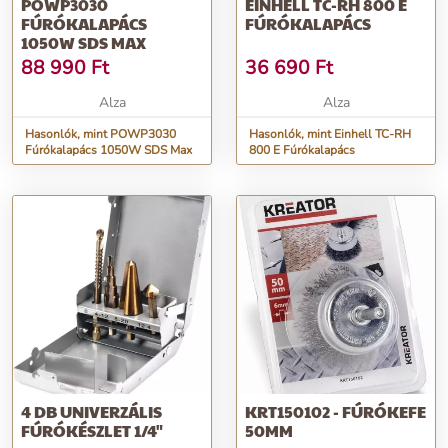
POWP3030
EINHELL TC-RH 800 E
FÚRÓKALAPÁCS
FÚRÓKALAPÁCS
1050W SDS MAX
88 990
Ft
36 690
Ft
Alza
Alza
Hasonlók, mint POWP3030
Hasonlók, mint Einhell TC-RH
Fúrókalapács 1050W SDS Max
800 E Fúrókalapács
4 DB UNIVERZÁLIS
KRT150102 - FÚRÓKEFE
FÚRÓKÉSZLET 1/4"
50MM