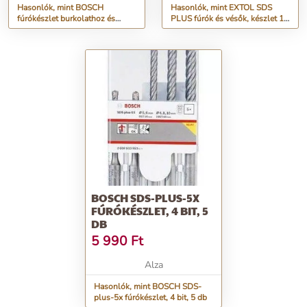
Hasonlók, mint BOSCH
Hasonlók, mint EXTOL SDS
fúrókészlet burkolathoz és
PLUS fúrók és vésők, készlet 13
csempéhez, 3 darab
db
BOSCH SDS-PLUS-5X
FÚRÓKÉSZLET, 4 BIT, 5
DB
5 990
Ft
Alza
Hasonlók, mint BOSCH SDS-
plus-5x fúrókészlet, 4 bit, 5 db