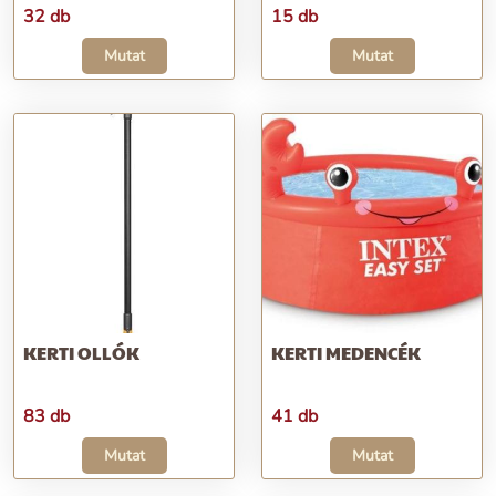
32 db
15 db
Mutat
Mutat
KERTI OLLÓK
KERTI MEDENCÉK
83 db
41 db
Mutat
Mutat