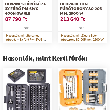
BENZINES FÚRÓGÉP +
DEDRA BETON
3X FÚRÓ PM-SWG-
FÚRÓTORONY 80-205
600N-3W 6LE
MM, 2500 W
87 790
Ft
213 640
Ft
Bonu
Bonu
Hasonlók, mint Benzines
Hasonlók, mint Dedra Beton
fúrógép + 3x fúró PM-SWG-
fúrótorony 80-205 mm, 2500 W
600N-3W 6LE
Hasonlók, mint Kerti fúrók: