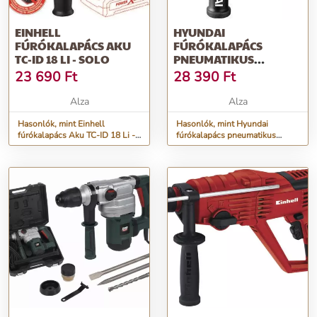
EINHELL
HYUNDAI
FÚRÓKALAPÁCS AKU
FÚRÓKALAPÁCS
TC-ID 18 LI - SOLO
PNEUMATIKUS
ÜTVECSAVAROZÓVAL
23 690
Ft
28 390
Ft
710 W 2,6 J 0-5500 CPM
- SDS PLUS
Alza
Alza
Hasonlók, mint Einhell
Hasonlók, mint Hyundai
fúrókalapács Aku TC-ID 18 Li -
fúrókalapács pneumatikus
Solo
ütvecsavarozóval 710 W 2,6 J
0-5500 CPM - SDS Plus