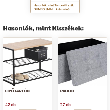
Hasonlók, mint Tontarelli szék
DUMBO SMALL krémszínű
Hasonlók, mint Kisszékek:
CIPŐTARTÓK
PADOK
42 db
27 db