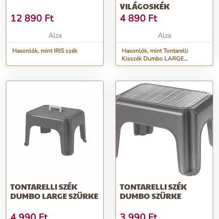
VILÁGOSKÉK
12 890
Ft
4 890
Ft
Alza
Alza
Hasonlók, mint IRIS szék
Hasonlók, mint Tontarelli
Kisszék Dumbo LARGE
világoskék
TONTARELLI SZÉK
TONTARELLI SZÉK
DUMBO LARGE SZÜRKE
DUMBO SZÜRKE
4 990
Ft
3 990
Ft