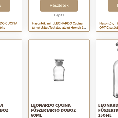
Szélesség: 350 mm, Hossz: 460
csiszolás mi
a otthonod,
k
mm. Mennyiség csomagonként: 1
Részletek
mintázata h
atja a
dB...
Csinosítsa o
t...
Pepita
gyönyörű da
RDO CUCINA
Hasonlók, mint LEONARDO Cucina
Hasonlók, 
ürke
tányéralátét Téglalap alakú Homok 1
OPTIC salátá
dB
NA
LEONARDO CUCINA
LEONARD
OBOZ
FŰSZERTARTÓ DOBOZ
FŰSZERT
60ML
250ML