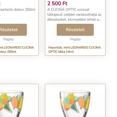
t
2 500
Ft
zertartó doboz 250ml
A CUCINA OPTIC sorozat
.
tálkájával szebbé varázsolhatja az
étkezéseket, könnyebbé teheti a
mindennapi életét. A
Részletek
fényvisszaverődésnek
Részletek
köszönhetően az üveg mintája
Pepita
háromdimenziósnak hat, Ön is
Pepita
gyönyörköd...
mint LEONARDO CUCINA
Hasonlók, mint LEONARDO CUCINA
doboz 250ml
OPTIC tálka 14cm