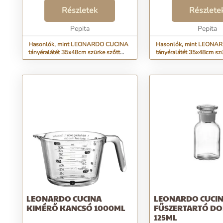
alátétjével. Ez a téglalap alakú
semmi sem könnyebb!
darab elegáns szürke színével és
Részletek
Gyönyörűvé varázsolv
Részlete
szőtt hatású mintájával az
csodás színe elkáprázt
étkezőasztal dísze lehet. ...
Pepita
szemet. Találd meg sajá
Pepita
Hasonlók, mint LEONARDO CUCINA
Hasonlók, mint LEONA
tányéralátét 35x48cm szürke szőtt
tányéralátét 35x48cm sz
hatású
LEONARDO CUCINA
LEONARDO CUCI
KIMÉRŐ KANCSÓ 1000ML
FŰSZERTARTÓ D
125ML