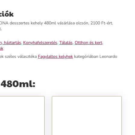
ciók
 desszertes kehely 480ml vásárlása olcsón, 2100 Ft-ért.
.
, háztartás
,
Konyhafelszerelés
,
Tálalás
,
Otthon és kert
,
ek
ek széles választéka
Fagylaltos kelyhek
kategóriában Leonardo
 480ml: