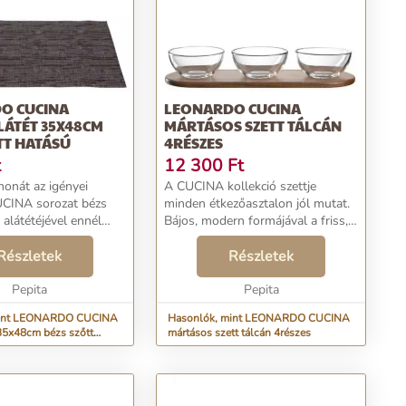
O CUCINA
LEONARDO CUCINA
LÁTÉT 35X48CM
MÁRTÁSOS SZETT TÁLCÁN
TT HATÁSÚ
4RÉSZES
t
12 300
Ft
honát az igényei
A CUCINA kollekció szettje
CUCINA sorozat bézs
minden étkezőasztalon jól mutat.
 alátétéjével ennél
Bájos, modern formájával a friss,
könnyebb!
inspiráló stílust testesíti meg.
varázsolva otthonát,
Részletek
Használja minden nap ezt a kiváló
Részletek
e és szőtt hatású
minőségű szettet. Az üveg és
ráztatja a sze...
Pepita
akácfa veg...
Pepita
mint LEONARDO CUCINA
Hasonlók, mint LEONARDO CUCINA
 35x48cm bézs szőtt
mártásos szett tálcán 4részes