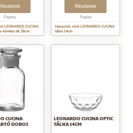
att, olyan mintha a tál
varázsolhatja étkezéseket.
áromdimenziós lenne.
Részletek
Sokféleképpen felhasználható.
Részletek
tthonát ezzel a
Megjelenésével az idilli vidék
rabbal...
Pepita
hangulatát idézi meg. Szépítse
Pepita
meg Ön...
mint LEONARDO CUCINA
Hasonlók, mint LEONARDO CUCINA
s-köretes tál 26cm
tálka 14cm
O CUCINA
LEONARDO CUCINA OPTIC
ARTÓ DOBOZ
TÁLKA 14CM