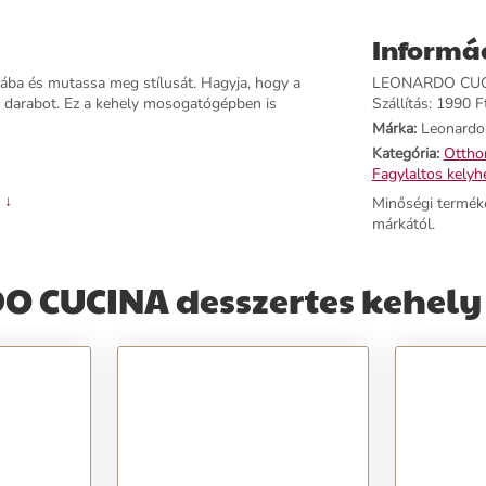
Informá
ába és mutassa meg stílusát. Hagyja, hogy a
LEONARDO CUCINA
ű darabot. Ez a kehely mosogatógépben is
Szállítás: 1990 Ft
Márka:
Leonardo
Kategória:
Otthon
Fagylaltos kelyh
 ↓
Minőségi termék
márkától.
O CUCINA desszertes kehely