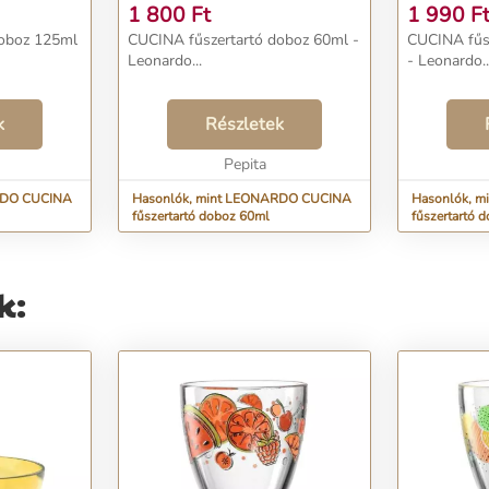
1 800
Ft
1 990
F
doboz 125ml
CUCINA fűszertartó doboz 60ml -
CUCINA fűs
Leonardo...
- Leonardo..
k
Részletek
Pepita
RDO CUCINA
Hasonlók, mint LEONARDO CUCINA
Hasonlók, 
fűszertartó doboz 60ml
fűszertartó 
k: