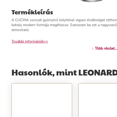
Termékleírás
A CUCINA sorozat gyönyörű kelyhével vigyen érzékiséget otthon
kehely modern formája megihlesse. Szerezzen be ezt a nagyszer
elmosható.
További információk>>
↓ Több részlet...
Hasonlók, mint LEONARD