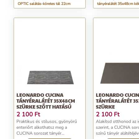
OPTIC salátás-köretes tál 22cm
tányéralátét 35x48cm ké
LEONARDO CUCINA
LEONARDO CUCI
TÁNYÉRALÁTÉT 35X48CM
TÁNYÉRALÁTÉT 3
SZÜRKE SZŐTT HATÁSÚ
SZÜRKE
2 100
Ft
2 100
Ft
Praktikus és stílusos, gyönyörű
Alakítsd otthonod az 
enteriőrt alkothatsz meg a
szerint, a CUCINA sor
CUCINA sorozat tányér
színű tányér alátétéjév