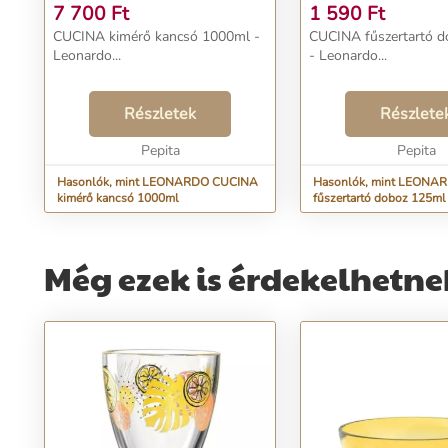
7 700
Ft
1 590
Ft
CUCINA kimérő kancsó 1000ml -
CUCINA fűszertartó 
Leonardo...
- Leonardo...
Részletek
Részlete
Pepita
Pepita
Hasonlók, mint LEONARDO CUCINA
Hasonlók, mint LEONA
kimérő kancsó 1000ml
fűszertartó doboz 125ml
Még ezek is érdekelhetne