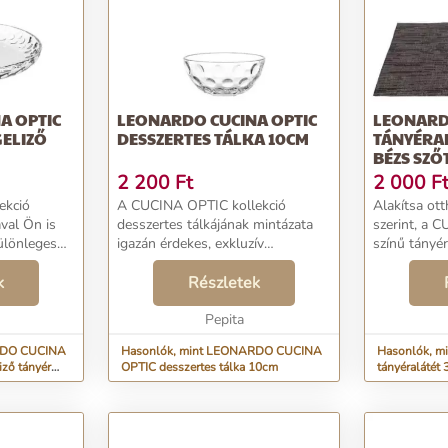
A OPTIC
LEONARDO CUCINA OPTIC
LEONARD
GELIZŐ
DESSZERTES TÁLKA 10CM
TÁNYÉRA
BÉZS SZŐ
2 200
Ft
2 000
F
ekció
A CUCINA OPTIC kollekció
Alakítsa ott
ával Ön is
desszertes tálkájának mintázata
szerint, a 
ülönleges
igazán érdekes, exkluzív
színű tányér
n
megjelenést biztosít.
semmi sem 
ben fog
k
Étkezőasztalának központi eleme
Részletek
Gyönyörűvé 
averődésnek
lehet a különleges fényjátékával.
csodás szín
mintá...
A fényvisszaverődésnek köszönh...
Pepita
mintája elkáp
RDO CUCINA
Hasonlók, mint LEONARDO CUCINA
Hasonlók, 
iző tányér
OPTIC desszertes tálka 10cm
tányéralátét
hatású