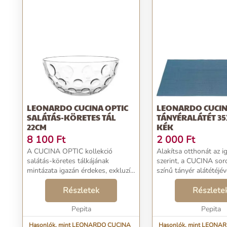
LEONARDO CUCINA OPTIC
LEONARDO CUCI
SALÁTÁS-KÖRETES TÁL
TÁNYÉRALÁTÉT 3
22CM
KÉK
8 100
Ft
2 000
Ft
A CUCINA OPTIC kollekció
Alakítsa otthonát az i
salátás-köretes tálkájának
szerint, a CUCINA sor
mintázata igazán érdekes, exkluzív
színű tányér alátétéjév
megjelenést biztosít.
semmi sem könnyebb!
Étkezőasztalának központi eleme
Részletek
Gyönyörűvé varázsolva
Részlete
lehet a különleges fényjátékával.
csodás színe elkáprázt
A fényvisszaverődésnek kö...
Pepita
szemet. Találja meg sajá
Pepita
Hasonlók, mint LEONARDO CUCINA
Hasonlók, mint LEONA