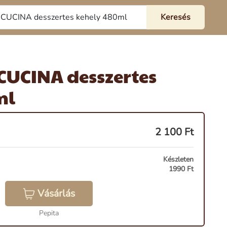
UCINA desszertes
ml
2 100
Ft
Készleten
1990 Ft
Vásárlás
Pepita