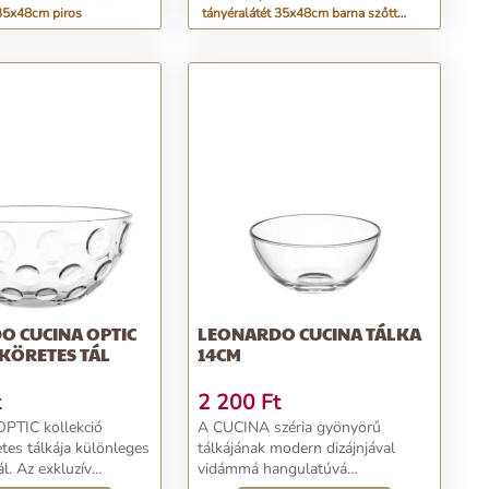
 35x48cm piros
tányéralátét 35x48cm barna szőtt
hatású
O CUCINA OPTIC
LEONARDO CUCINA TÁLKA
KÖRETES TÁL
14CM
t
2 200
Ft
PTIC kollekció
A CUCINA széria gyönyörű
tes tálkája különleges
tálkájának modern dizájnjával
l. Az exkluzív
vidámmá hangulatúvá