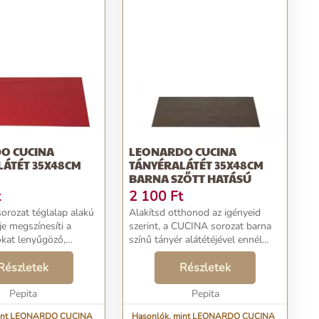
O CUCINA
LEONARDO CUCINA
LÁTÉT 35X48CM
TÁNYÉRALÁTÉT 35X48CM
BARNA SZŐTT HATÁSÚ
t
2 100
Ft
rozat téglalap alakú
Alakítsd otthonod az igényeid
je megszínesíti a
szerint, a CUCINA sorozat barna
kat lenyűgöző,
színű tányér alátétéjével ennél
iros színével. A
semmi sem könnyebb!
sú kiegészítő téged is
Részletek
Gyönyörűvé varázsolja otthonod.
Részletek
jd. Tervezd meg
Csodás színe és szőtt hatású
letet egyé...
Pepita
mintája elkápráztatja a s...
Pepita
mint LEONARDO CUCINA
Hasonlók, mint LEONARDO CUCINA