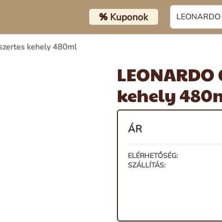
%
Kuponok
ertes kehely 480ml
LEONARDO C
kehely 480
ÁR
ELÉRHETŐSÉG:
SZÁLLÍTÁS: