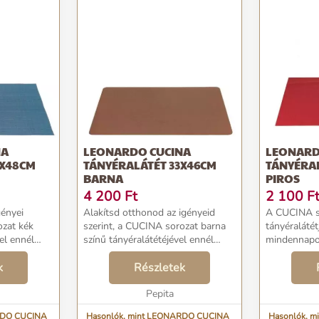
NA
LEONARDO CUCINA
LEONARD
5X48CM
TÁNYÉRALÁTÉT 33X46CM
TÁNYÉRA
BARNA
PIROS
4 200
Ft
2 100
F
gényei
Alakítsd otthonod az igényeid
A CUCINA so
ozat kék
szerint, a CUCINA sorozat barna
tányéralátét
el ennél
színű tányéralátétéjével ennél
mindennapo
semmi sem könnyebb.
csodálatos p
 otthonát,
k
Gyönyörűvé varázsolja otthonod
Részletek
modern stílu
atja a
és csodás színe elkápráztatja a
lenyűgöz ma
t st...
szemet. Találd meg a saj...
Pepita
mindennapi é
RDO CUCINA
Hasonlók, mint LEONARDO CUCINA
Hasonlók, 