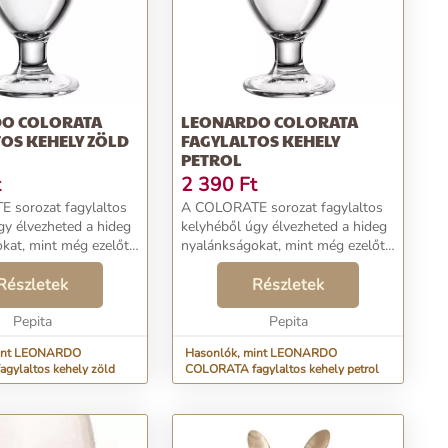
O COLORATA
LEONARDO COLORATA
OS KEHELY ZÖLD
FAGYLALTOS KEHELY
PETROL
t
2 390
Ft
 sorozat fagylaltos
A COLORATE sorozat fagylaltos
gy élvezheted a hideg
kelyhéből úgy élvezheted a hideg
kat, mint még ezelőtt
nyalánkságokat, mint még ezelőtt
erekded alakú,
soha. Ez a kerekded alakú,
omattal ellátott
Részletek
dekoratív nyomattal ellátott
Részletek
ab abszolút kötelező
elegáns darab abszolút kötelező
otth...
Pepita
eleme lehet otth...
Pepita
mint LEONARDO
Hasonlók, mint LEONARDO
gylaltos kehely zöld
COLORATA fagylaltos kehely petrol