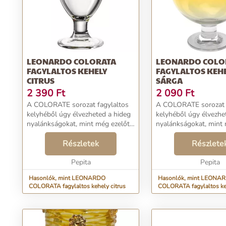
LEONARDO COLORATA
LEONARDO COLO
FAGYLALTOS KEHELY
FAGYLALTOS KEH
CITRUS
SÁRGA
2 390
Ft
2 090
Ft
A COLORATE sorozat fagylaltos
A COLORATE sorozat 
kelyhéből úgy élvezheted a hideg
kelyhéből úgy élvezhe
nyalánkságokat, mint még ezelőtt
nyalánkságokat, mint 
soha. Ez a kerekded alakú,
soha. Ez a kerekded al
dekoratív nyomattal ellátott
Részletek
darab abszolút kötele
Részlete
elegáns darab abszolút kötelező
lehet otthonodnak. Ju
eleme lehet otth...
Pepita
meg magad ...
Pepita
Hasonlók, mint LEONARDO
Hasonlók, mint LEONA
COLORATA fagylaltos kehely citrus
COLORATA fagylaltos ke