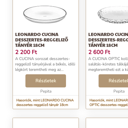
LEONARDO CUCINA
LEONARDO CUCIN
DESSZERTES-REGGELIZŐ
DESSZERTES-REG
TÁNYÉR 18CM
TÁNYÉR 18CM
2 200
Ft
2 600
Ft
A CUCINA sorozat desszertes-
A CUCINA OPTIC koll
reggeliző tányérjával a békés, idilli
salátás-köretes tálkáj
légkört teremtheti meg az
megteremtheti ezt a k
étkezőasztalnál. Kerek formája
hangulatot, mely sorá
elbűvölő, egyedi bájjal rendelkezik.
Részletek
étkezőasztala új fény
Részlete
Mindennapi használatra is
ragyogni. A fényvissz
alkalmas, hisz...
Pepita
köszönhetően az üveg 
Pepita
Hasonlók, mint LEONARDO CUCINA
Hasonlók, mint LEONA
desszertes-reggeliző tányér 18cm
OPTIC desszertes-reggel
18cm