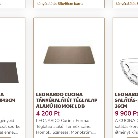
k
tányéralátét 33x46cm barna
tányéralátét
NA
LEONARDO CUCINA
LEONARD
5X48CM
TÁNYÉRALÁTÉT TÉGLALAP
SALÁTÁS-
ALAKÚ HOMOK 1 DB
26CM
4 200
Ft
9 900
F
igényeid
LEONARDO Cucina. Forma:
A CUCINA O
ozat szürke
Téglalap alakú, Termék színe:
salátás-köre
el ennél
Homok, Színezés: Monokróm.
élményt kíná