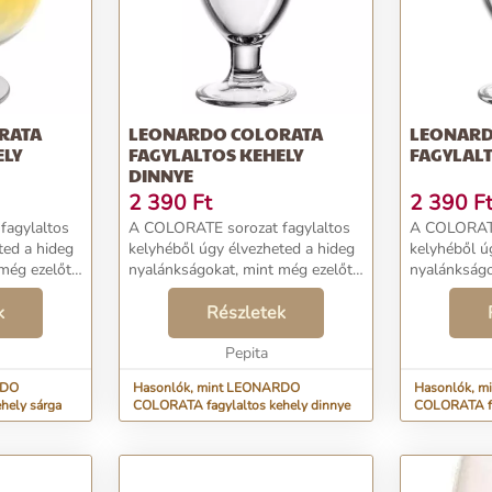
RATA
LEONARDO COLORATA
LEONARD
ELY
FAGYLALTOS KEHELY
FAGYLALT
DINNYE
2 390
Ft
2 390
F
fagylaltos
A COLORATE sorozat fagylaltos
A COLORATE
ted a hideg
kelyhéből úgy élvezheted a hideg
kelyhéből ú
még ezelőtt
nyalánkságokat, mint még ezelőtt
nyalánkságo
akú, elegáns
soha. Ez a kerekded alakú,
soha. Ez a k
ző eleme
k
dekoratív nyomattal ellátott
Részletek
dekoratív ny
talmazd
elegáns darab abszolút kötelező
elegáns dar
eleme lehet otth...
Pepita
eleme lehet 
RDO
Hasonlók, mint LEONARDO
Hasonlók, 
hely sárga
COLORATA fagylaltos kehely dinnye
COLORATA fa