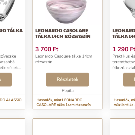
IO TÁLKA
LEONARDO CASOLARE
LEONARD
TÁLKA 14CM RÓZSASZÍN
TÁLKA 1
3 700
Ft
1 290
F
zívecske
Leonardo Casolare tálka 14cm
Praktikus és
usosabbá
rózsaszín...
teremthetsz
étkezéseket.
étkezőaszta
ernnek és
müzlis táljá
arabbal
k
Részletek
elbűvölő, eg
ediséged,
Harmonikus,
Pepita
A müzlis tál.
RDO ALASSIO
Hasonlók, mint LEONARDO
Hasonlók, 
CASOLARE tálka 14cm rózsaszín
müzlis tálka