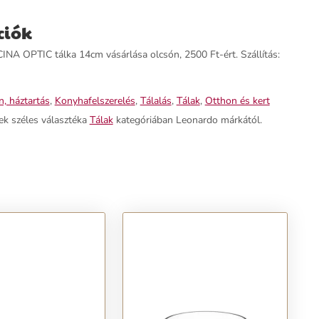
ciók
 OPTIC tálka 14cm vásárlása olcsón, 2500 Ft-ért. Szállítás:
, háztartás
,
Konyhafelszerelés
,
Tálalás
,
Tálak
,
Otthon és kert
ek széles választéka
Tálak
kategóriában Leonardo márkától.