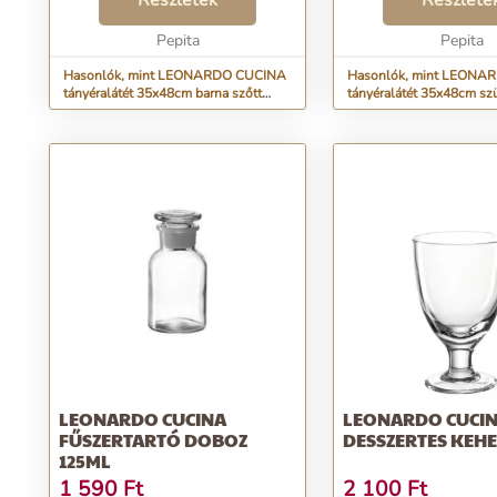
Részletek
Részlete
Csodás színe és szőtt hatású
szőtt hatású mintájáva
mintája elkápráztatja a s...
Pepita
étkezőasztal dísze lehet
Pepita
Hasonlók, mint LEONARDO CUCINA
Hasonlók, mint LEONA
tányéralátét 35x48cm barna szőtt
tányéralátét 35x48cm szü
hatású
hatású
LEONARDO CUCINA
LEONARDO CUCI
FŰSZERTARTÓ DOBOZ
DESSZERTES KEHE
125ML
1 590
Ft
2 100
Ft