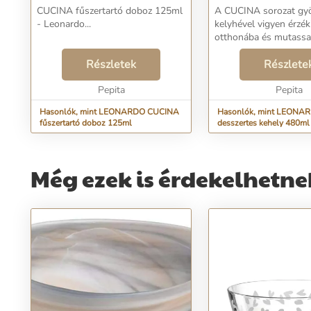
CUCINA fűszertartó doboz 125ml
A CUCINA sorozat gy
- Leonardo...
kelyhével vigyen érzék
otthonába és mutass
stílusát. Hagyja, hogy
Részletek
modern formája megih
Részlete
Szerezzen be ezt a na
Pepita
darabot. Ez a kehely
Pepita
mosogatógép...
Hasonlók, mint LEONARDO CUCINA
Hasonlók, mint LEONA
fűszertartó doboz 125ml
desszertes kehely 480ml
Még ezek is érdekelhetne