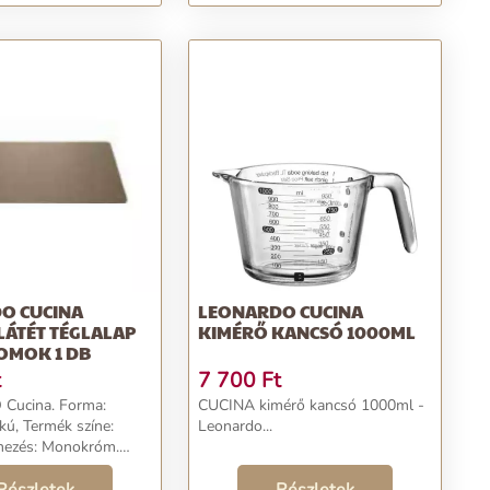
O CUCINA
LEONARDO CUCINA
LÁTÉT TÉGLALAP
KIMÉRŐ KANCSÓ 1000ML
OMOK 1 DB
t
7 700
Ft
ucina. Forma:
CUCINA kimérő kancsó 1000ml -
kú, Termék színe:
Leonardo...
nezés: Monokróm.
 350 mm, Hossz: 460
ség csomagonként: 1