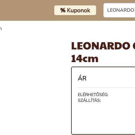
%
Kuponok
m
LEONARDO C
14cm
ÁR
ELÉRHETŐSÉG:
SZÁLLÍTÁS: