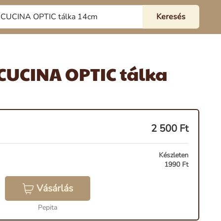
UCINA OPTIC tálka
2 500
Ft
Készleten
1990 Ft
Vásárlás
Pepita