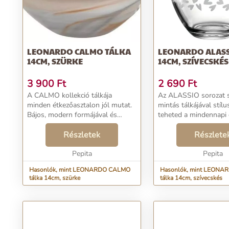
LEONARDO CALMO TÁLKA
LEONARDO ALASS
14CM, SZÜRKE
14CM, SZÍVECSKÉS
3 900
Ft
2 690
Ft
A CALMO kollekció tálkája
Az ALASSIO sorozat s
minden étkezőasztalon jól mutat.
mintás tálkájával stíl
Bájos, modern formájával és
teheted a mindennapi 
különleges szürke szinével a friss,
Alakja és mintája mod
inspiráló stílust testesíti meg.
Részletek
frissnek hat. Ezzel a d
Részlete
Használd mindennap ezt a kiváló
megtudod mutatni egy
minőségű dar...
Pepita
kifejezheted s...
Pepita
Hasonlók, mint LEONARDO CALMO
Hasonlók, mint LEONA
tálka 14cm, szürke
tálka 14cm, szívecskés