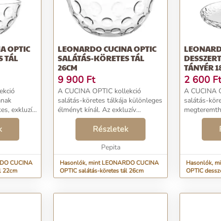
A OPTIC
LEONARDO CUCINA OPTIC
LEONARD
 TÁL
SALÁTÁS-KÖRETES TÁL
DESSZERT
26CM
TÁNYÉR 1
9 900
Ft
2 600
F
ekció
A CUCINA OPTIC kollekció
A CUCINA O
ának
salátás-köretes tálkája különleges
salátás-köre
es, exkluzív
élményt kínál. Az exkluzív
megteremthe
csiszolás miatt, olyan mintha a tál
hangulatot,
onti eleme
k
mintázata háromdimenziós lenne.
Részletek
étkezőaszta
yjátékával.
Csinosítsa otthonát ezzel a
ragyogni. A
k kö...
gyönyörű darabbal...
Pepita
köszönhetőe
RDO CUCINA
Hasonlók, mint LEONARDO CUCINA
Hasonlók, 
ál 22cm
OPTIC salátás-köretes tál 26cm
OPTIC dessze
18cm