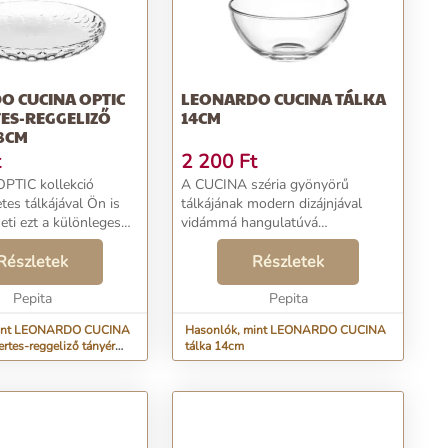
O CUCINA OPTIC
LEONARDO CUCINA TÁLKA
ES-REGGELIZŐ
14CM
8CM
t
2 200
Ft
PTIC kollekció
A CUCINA széria gyönyörű
tes tálkájával Ön is
tálkájának modern dizájnjával
ti ezt a különleges
vidámmá hangulatúvá
 mely során
varázsolhatja étkezéseket.
la új fényben fog
Részletek
Sokféleképpen felhasználható.
Részletek
 fényvisszaverődésnek
Megjelenésével az idilli vidék
n az üveg mintá...
Pepita
hangulatát idézi meg. Szépítse
Pepita
meg Ön...
mint LEONARDO CUCINA
Hasonlók, mint LEONARDO CUCINA
rtes-reggeliző tányér
tálka 14cm