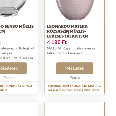
O SENSO MÜZLIS
LEONARDO MATERA
4CM
RÓZSASZÍN MÜZLIS-
LEVESES TÁLKA 15CM
t
4 190
Ft
 elegáns, idilli légkört
MATERA Rose müzlis-leveses
 meg az
tálka 15cm - Leonardo...
lnál a SENSO sorozat
val. Kerek formája
yedi bájjal rendelkezik.
Részletek
Részletek
 modern és stílusos.
..
Pepita
Pepita
mint LEONARDO SENSO
Hasonlók, mint LEONARDO MATERA
 14cm
rózsaszín müzlis-leveses tálka 15cm