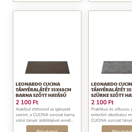
hatású
LEONARDO CUCINA
LEONARDO CUCI
TÁNYÉRALÁTÉT 35X48CM
TÁNYÉRALÁTÉT 3
BARNA SZŐTT HATÁSÚ
SZÜRKE SZŐTT H
2 100
Ft
2 100
Ft
Alakítsd otthonod az igényeid
Praktikus és stílusos,
szerint, a CUCINA sorozat barna
enteriőrt alkothatsz m
színű tányér alátétéjével ennél
CUCINA sorozat tányé
semmi sem könnyebb!
alátétjével. Ez a tégla
Gyönyörűvé varázsolja otthonod.
darab elegáns szürke s