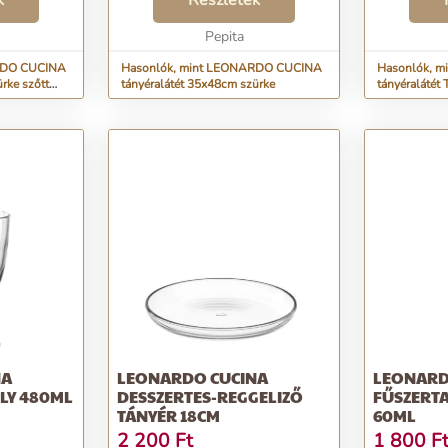
k
Részletek
l az
csodás színe elkápráztatja a
dB...
. ...
szemet. Találd meg saját...
Pepita
RDO CUCINA
Hasonlók, mint LEONARDO CUCINA
Hasonlók, m
rke szőtt
tányéralátét 35x48cm szürke
tányéralátét
dB
NA
LEONARDO CUCINA
LEONARD
LY 480ML
DESSZERTES-REGGELIZŐ
FŰSZERT
TÁNYÉR 18CM
60ML
2 200
Ft
1 800
F