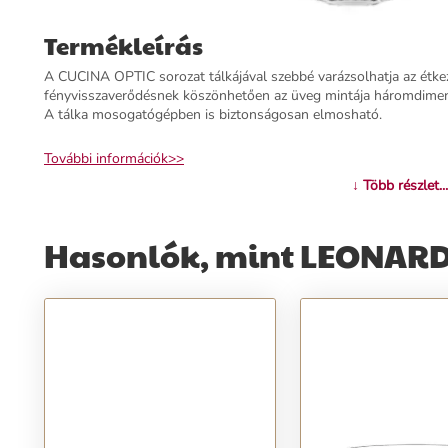
Termékleírás
A CUCINA OPTIC sorozat tálkájával szebbé varázsolhatja az étkez
fényvisszaverődésnek köszönhetően az üveg mintája háromdimenz
A tálka mosogatógépben is biztonságosan elmosható.
További információk>>
↓ Több részlet...
Hasonlók, mint LEONARD