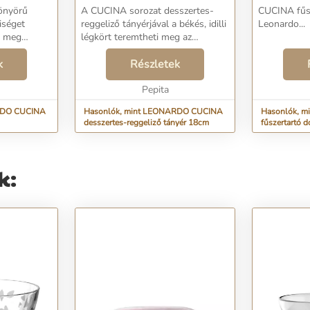
önyörű
A CUCINA sorozat desszertes-
CUCINA fűs
iséget
reggeliző tányérjával a békés, idilli
Leonardo...
a meg
légkört teremtheti meg az
 a kehely
étkezőasztalnál. Kerek formája
lesse.
k
elbűvölő, egyedi bájjal rendelkezik.
Részletek
gyszerű
Mindennapi használatra is
alkalmas, hisz...
Pepita
RDO CUCINA
Hasonlók, mint LEONARDO CUCINA
Hasonlók, 
desszertes-reggeliző tányér 18cm
fűszertartó 
k: