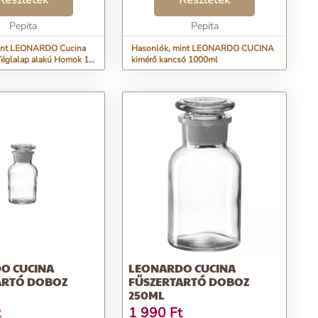
Részletek
Részletek
Pepita
Pepita
int LEONARDO Cucina
Hasonlók, mint LEONARDO CUCINA
 Téglalap alakú Homok 1
kimérő kancsó 1000ml
O CUCINA
LEONARDO CUCINA
ARTÓ DOBOZ
FŰSZERTARTÓ DOBOZ
250ML
t
1 990
Ft