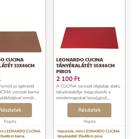
O CUCINA
LEONARDO CUCINA
ÁTÉT 33X46CM
TÁNYÉRALÁTÉT 35X48CM
PIROS
t
2 100
Ft
thonod az igényeid
A CUCINA sorozat téglalap alakú
CUCINA sorozat barna
tányéralátétje megszínesíti a
alátétéjével ennél
mindennapokat lenyűgöző,
könnyebb.
csodálatos piros színével. A
varázsolja otthonod
Részletek
modern stílusú kiegészítő téged is
Részletek
íne elkápráztatja a
lenyűgöz majd. Tervezd meg
ld meg a saj...
Pepita
mindennapi életet egyé...
Pepita
mint LEONARDO CUCINA
Hasonlók, mint LEONARDO CUCINA
 33x46cm barna
tányéralátét 35x48cm piros