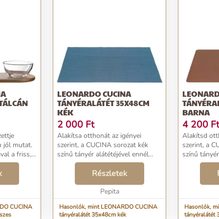
NA
LEONARDO CUCINA
LEONARD
 TÁLCÁN
TÁNYÉRALÁTÉT 35X48CM
TÁNYÉRAL
KÉK
BARNA
2 000
Ft
4 200
F
ettje
Alakítsa otthonát az igényei
Alakítsd ot
 jól mutat.
szerint, a CUCINA sorozat kék
szerint, a 
al a friss,
színű tányér alátétéjével ennél
színű tányér
íti meg.
semmi sem könnyebb!
semmi sem 
ezt a kiváló
k
Gyönyörűvé varázsolva otthonát,
Részletek
Gyönyörűvé 
üveg és
csodás színe elkápráztatja a
és csodás sz
szemet. Találja meg saját st...
Pepita
szemet. Talá
RDO CUCINA
Hasonlók, mint LEONARDO CUCINA
Hasonlók, 
észes
tányéralátét 35x48cm kék
tányéralátét