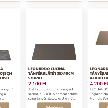
NA
LEONARDO CUCINA
LEONARD
5X48CM
TÁNYÉRALÁTÉT 35X48CM
TÁNYÉRA
ATÁSÚ
SZÜRKE
ALAKÚ H
2 100
Ft
4 200
F
 gyönyörű
Alakítsd otthonod az igényeid
LEONARDO C
eg a
szerint, a CUCINA sorozat szürke
Téglalap ala
r
színű tányér alátétéjével ennél
Homok, Szí
lap alakú
semmi sem könnyebb!
Szélesség:
zínével és
Gyönyörűvé varázsolva otthonod,
mm. Mennyi