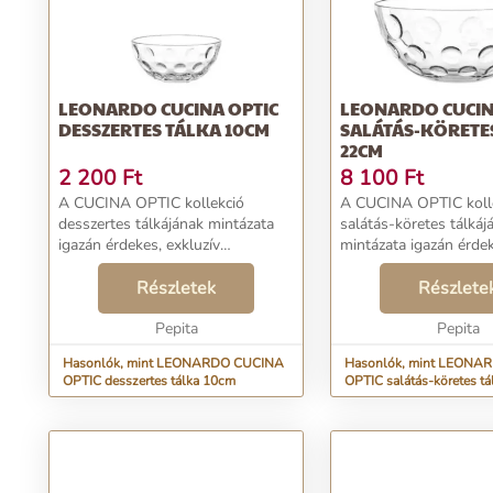
LEONARDO CUCINA OPTIC
LEONARDO CUCIN
DESSZERTES TÁLKA 10CM
SALÁTÁS-KÖRETES
22CM
2 200
Ft
8 100
Ft
A CUCINA OPTIC kollekció
A CUCINA OPTIC koll
desszertes tálkájának mintázata
salátás-köretes tálkáj
igazán érdekes, exkluzív
mintázata igazán érdek
megjelenést biztosít.
megjelenést biztosít.
Étkezőasztalának központi eleme
Részletek
Étkezőasztalának közp
Részlete
lehet a különleges fényjátékával.
lehet a különleges fén
A fényvisszaverődésnek köszönh...
Pepita
A fényvisszaverődésne
Pepita
Hasonlók, mint LEONARDO CUCINA
Hasonlók, mint LEONA
OPTIC desszertes tálka 10cm
OPTIC salátás-köretes t