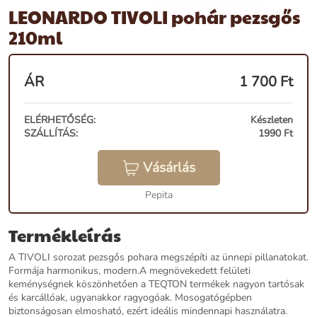
LEONARDO TIVOLI pohár pezsgős
210ml
ÁR
1 700
Ft
ELÉRHETŐSÉG:
Készleten
SZÁLLÍTÁS:
1990 Ft
Vásárlás
Pepita
Termékleírás
A TIVOLI sorozat pezsgős pohara megszépíti az ünnepi pillanatokat.
Formája harmonikus, modern.A megnövekedett felületi
keménységnek köszönhetően a TEQTON termékek nagyon tartósak
és karcállóak, ugyanakkor ragyogóak. Mosogatógépben
biztonságosan elmosható, ezért ideális mindennapi használatra.