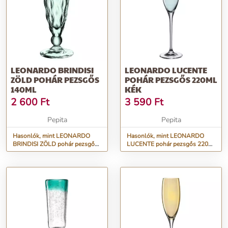
LEONARDO BRINDISI
LEONARDO LUCENTE
ZÖLD POHÁR PEZSGŐS
POHÁR PEZSGŐS 220ML
140ML
KÉK
2 600
Ft
3 590
Ft
Pepita
Pepita
Hasonlók, mint LEONARDO
Hasonlók, mint LEONARDO
BRINDISI ZÖLD pohár pezsgős
LUCENTE pohár pezsgős 220ml
140ml
kék