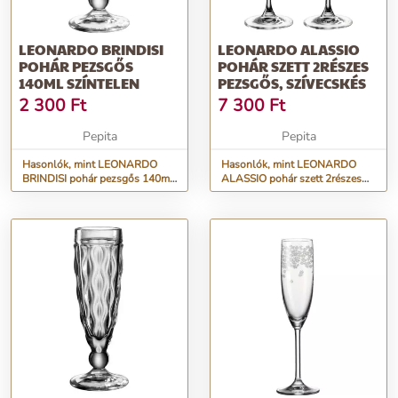
LEONARDO BRINDISI
LEONARDO ALASSIO
POHÁR PEZSGŐS
POHÁR SZETT 2RÉSZES
140ML SZÍNTELEN
PEZSGŐS, SZÍVECSKÉS
2 300
Ft
7 300
Ft
Pepita
Pepita
Hasonlók, mint LEONARDO
Hasonlók, mint LEONARDO
BRINDISI pohár pezsgős 140ml
ALASSIO pohár szett 2részes
színtelen
pezsgős, szívecskés