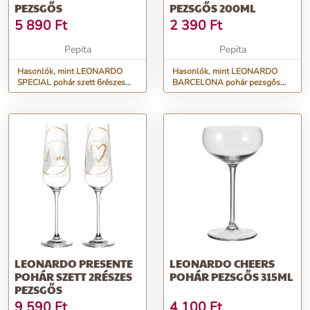
PEZSGŐS
PEZSGŐS 200ML
5 890
Ft
2 390
Ft
Pepita
Pepita
Hasonlók, mint LEONARDO
Hasonlók, mint LEONARDO
SPECIAL pohár szett 6részes
BARCELONA pohár pezsgős
pezsgős
200ml
LEONARDO PRESENTE
LEONARDO CHEERS
POHÁR SZETT 2RÉSZES
POHÁR PEZSGŐS 315ML
PEZSGŐS
9 590
Ft
4 100
Ft