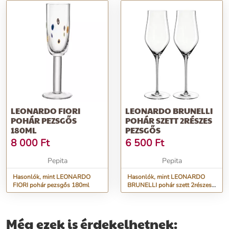
LEONARDO FIORI
LEONARDO BRUNELLI
POHÁR PEZSGŐS
POHÁR SZETT 2RÉSZES
180ML
PEZSGŐS
8 000
Ft
6 500
Ft
Pepita
Pepita
Hasonlók, mint LEONARDO
Hasonlók, mint LEONARDO
FIORI pohár pezsgős 180ml
BRUNELLI pohár szett 2részes
pezsgős
Még ezek is érdekelhetnek: