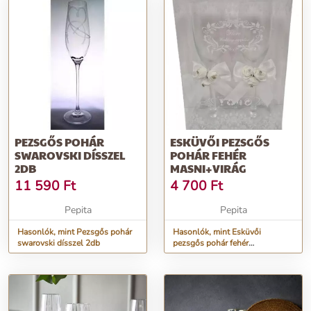
PEZSGŐS POHÁR
ESKÜVŐI PEZSGŐS
SWAROVSKI DÍSSZEL
POHÁR FEHÉR
2DB
MASNI+VIRÁG
11 590
Ft
4 700
Ft
Pepita
Pepita
Hasonlók, mint Pezsgős pohár
Hasonlók, mint Esküvői
swarovski dísszel 2db
pezsgős pohár fehér
masni+virág