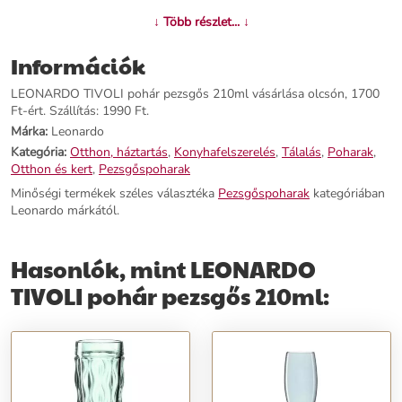
↓ Több részlet... ↓
További információk>>
Információk
LEONARDO TIVOLI pohár pezsgős 210ml vásárlása olcsón, 1700
Ft-ért. Szállítás: 1990 Ft.
Márka:
Leonardo
Kategória:
Otthon, háztartás
,
Konyhafelszerelés
,
Tálalás
,
Poharak
,
Otthon és kert
,
Pezsgőspoharak
Minőségi termékek széles választéka
Pezsgőspoharak
kategóriában
Leonardo márkától.
Hasonlók, mint LEONARDO
TIVOLI pohár pezsgős 210ml: