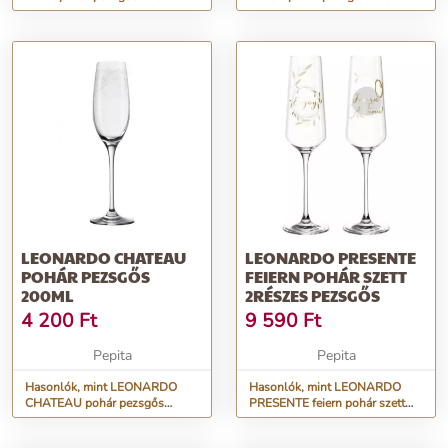
LEONARDO CHATEAU
LEONARDO PRESENTE
POHÁR PEZSGŐS
FEIERN POHÁR SZETT
200ML
2RÉSZES PEZSGŐS
4 200
Ft
9 590
Ft
Pepita
Pepita
Hasonlók, mint LEONARDO
Hasonlók, mint LEONARDO
CHATEAU pohár pezsgős
PRESENTE feiern pohár szett
200ml
2részes pezsgős