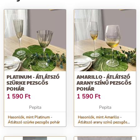
PLATINUM - ÁTLÁTSZÓ
AMARILLO - ÁTLÁTSZÓ
SZÜRKE PEZSGŐS
ARANY SZÍNŰ PEZSGŐS
POHÁR
POHÁR
1 590
Ft
1 590
Ft
Pepita
Pepita
Hasonlók, mint Platinum -
Hasonlók, mint Amarillo -
Átlátszó szürke pezsgős pohár
Átlátszó arany színű pezsgős
pohár