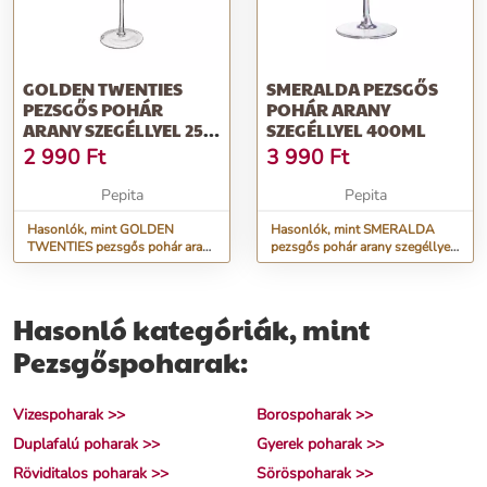
GOLDEN TWENTIES
SMERALDA PEZSGŐS
PEZSGŐS POHÁR
POHÁR ARANY
ARANY SZEGÉLLYEL 250
SZEGÉLLYEL 400ML
ML
2 990
Ft
3 990
Ft
Pepita
Pepita
Hasonlók, mint GOLDEN
Hasonlók, mint SMERALDA
TWENTIES pezsgős pohár arany
pezsgős pohár arany szegéllyel
szegéllyel 250 ml
400ml
Hasonló kategóriák, mint
Pezsgőspoharak:
Vizespoharak >>
Borospoharak >>
Duplafalú poharak >>
Gyerek poharak >>
Röviditalos poharak >>
Söröspoharak >>