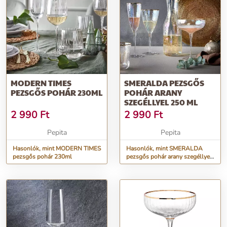
MODERN TIMES
SMERALDA PEZSGŐS
PEZSGŐS POHÁR 230ML
POHÁR ARANY
SZEGÉLLYEL 250 ML
2 990
Ft
2 990
Ft
Pepita
Pepita
Hasonlók, mint MODERN TIMES
Hasonlók, mint SMERALDA
pezsgős pohár 230ml
pezsgős pohár arany szegéllyel
250 ml