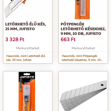
LETÖRHETŐ ÉLŰ KÉS,
PÓTPENGÉK
25 MM, JUFISTO
LETÖRHETŐ KÉSEKHEZ,
9 MM, 10 DB, JUFISTO
3 328
Ft
663
Ft
MerkuryMarket
MerkuryMarket
Hasonlók, mint Letörhető élű
Hasonlók, mint Pótpengék
kés, 25 mm, Jufisto
letörhető késekhez, 9 mm, 10
db, Jufisto