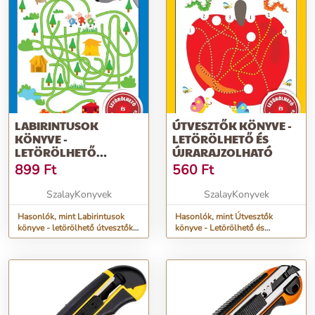
LABIRINTUSOK
ÚTVESZTŐK KÖNYVE -
KÖNYVE -
LETÖRÖLHETŐ ÉS
LETÖRÖLHETŐ
ÚJRARAJZOLHATÓ
ÚTVESZTŐK KIS
899
Ft
560
Ft
FELFEDEZŐK SZÁMÁRA!
(TOLL NÉLKÜL)
SzalayKonyvek
SzalayKonyvek
Hasonlók, mint Labirintusok
Hasonlók, mint Útvesztők
könyve - letörölhető útvesztők
könyve - Letörölhető és
kis felfedezők számára! (toll
újrarajzolható
nélkül)