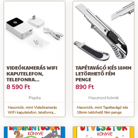
VIDEÓKAMERÁS WIFI
TAPÉTAVÁGÓ KÉS 18MM
KAPUTELEFON,
LETÖRHETŐ FÉM
TELEFONRA
PENGE
LETÖLTHETŐ
8 590
Ft
890
Ft
ALKALMAZÁSSAL
Pepita
HasznosHolmik
Hasonlók, mint Videókamerás
Hasonlók, mint Tapétavágó kés
WiFi kaputelefon, telefonra
18mm letörhető fém penge
letölthető alkalmazással