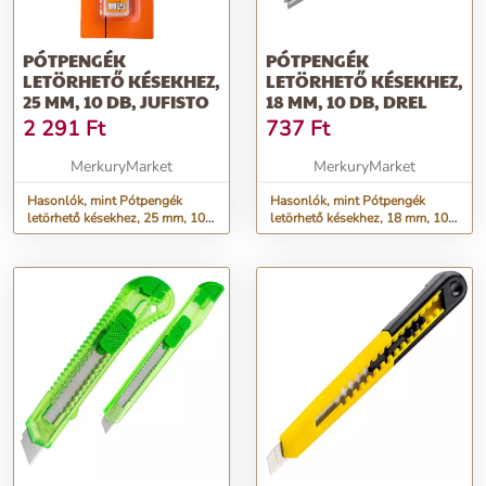
PÓTPENGÉK
PÓTPENGÉK
LETÖRHETŐ KÉSEKHEZ,
LETÖRHETŐ KÉSEKHEZ,
25 MM, 10 DB, JUFISTO
18 MM, 10 DB, DREL
2 291
Ft
737
Ft
MerkuryMarket
MerkuryMarket
Hasonlók, mint Pótpengék
Hasonlók, mint Pótpengék
letörhető késekhez, 25 mm, 10
letörhető késekhez, 18 mm, 10
db, Jufisto
db, Drel