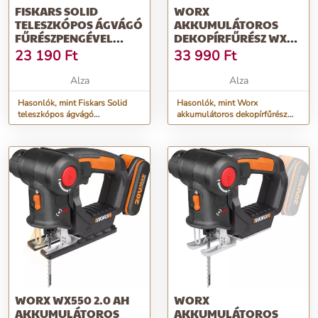
FISKARS SOLID
WORX
TELESZKÓPOS ÁGVÁGÓ
AKKUMULÁTOROS
FŰRÉSZPENGÉVEL
DEKOPÍRFŰRÉSZ WX
1023627
543.9 (AKKUMULÁTOR
23 190
Ft
33 990
Ft
NÉLKÜL)
Alza
Alza
Hasonlók, mint Fiskars Solid
Hasonlók, mint Worx
teleszkópos ágvágó
akkumulátoros dekopírfűrész
fűrészpengével 1023627
WX 543.9 (akkumulátor nélkül)
WORX WX550 2.0 AH
WORX
AKKUMULÁTOROS
AKKUMULÁTOROS