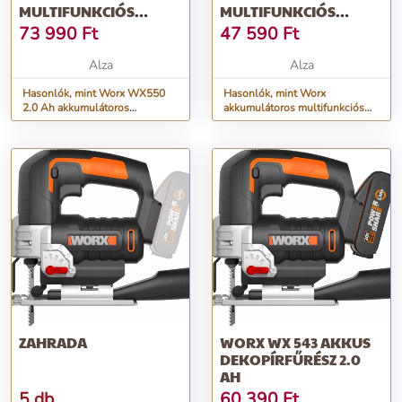
MULTIFUNKCIÓS
MULTIFUNKCIÓS
FŰRÉSZ ÁLLÍTHATÓ
FŰRÉSZ ÁLLÍTHATÓ
73 990
Ft
47 590
Ft
FEJJEL
FEJJEL WX550.9
(AKKUMULÁTOR
Alza
Alza
NÉLKÜL)
Hasonlók, mint Worx WX550
Hasonlók, mint Worx
2.0 Ah akkumulátoros
akkumulátoros multifunkciós
multifunkciós fűrész állítható
fűrész állítható fejjel WX550.9
fejjel
(akkumulátor nélkül)
ZAHRADA
WORX WX 543 AKKUS
DEKOPÍRFŰRÉSZ 2.0
AH
5 db
60 390
Ft