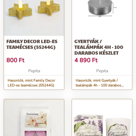
FAMILY DECOR LED-ES
GYERTYÁK /
TEAMÉCSES (55244G)
TEALÁMPÁK 4H - 100
DARABOS KÉSZLET
800
Ft
4 890
Ft
Pepita
Pepita
Hasonlók, mint Family Decor
Hasonlók, mint Gyertyák /
LED-es teamécses (55244G)
tealámpák 4h - 100 darabos
készlet