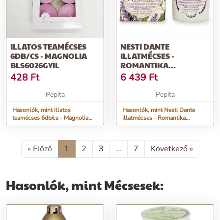
ILLATOS TEAMÉCSES
NESTI DANTE
6DB/CS - MAGNOLIA
ILLATMÉCSES -
BLS6026GYIL
ROMANTIKA
LEVENDULA-VERBÉNA
428
Ft
6 439
Ft
Pepita
Pepita
Hasonlók, mint Illatos
Hasonlók, mint Nesti Dante
teamécses 6db/cs - Magnolia
illatmécses - Romantika
BLS6026GYIL
Levendula-verbéna
« Előző
1
2
3
…
7
Következő »
Hasonlók, mint Mécsesek: