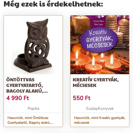
Még ezek is érdekelhetnek:
ÖNTÖTTVAS
KREATÍV GYERTYÁK,
GYERTYATARTÓ,
MÉCSESEK
BAGOLY ALAKÚ,
GYERTYÁKNAK ÉS
4 990
Ft
550
Ft
MÉCSESEKNEK...
Pepita
SzalayKonyvek
Hasonlók, mint Öntöttvas
Hasonlók, mint Kreatív gyertyák,
Gyertyatartó, Bagoly alakú,
mécsesek
Gyertyáknak és Mécseseknek...