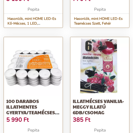
Pepita
Pepita
Hasonlók, mint HOME LED-Es
Hasonlók, mint HOME LED-Es
Kő-Mécses, 1 LED,
Teamécses Szett, Fehér
Ø14,5x10,5cm
100 DARABOS
ILLATMÉCSES VANILIA-
ILLATMENTES
MEGGY ILLATÚ
GYERTYA/TEAMÉCSES
6DB/CSOMAG
KÉSZLET – 3 ÓRÁS
5 990
Ft
385
Ft
ÉGÉSI...
Pepita
Pepita