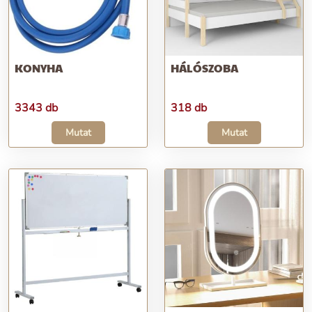
KONYHA
HÁLÓSZOBA
3343 db
318 db
Mutat
Mutat