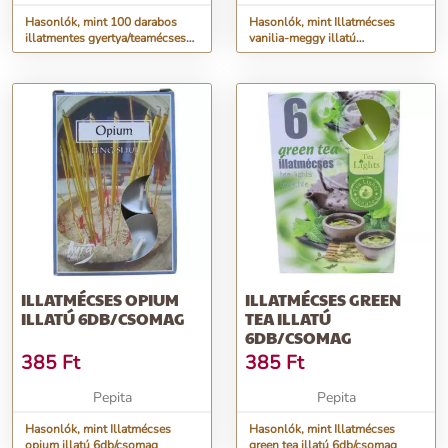
Hasonlók, mint 100 darabos
Hasonlók, mint Illatmécses
illatmentes gyertya/teamécses
vanilia-meggy illatú
készlet – 3 órás égési...
6db/csomag
ILLATMÉCSES OPIUM
ILLATMÉCSES GREEN
ILLATÚ 6DB/CSOMAG
TEA ILLATÚ
6DB/CSOMAG
385
Ft
385
Ft
Pepita
Pepita
Hasonlók, mint Illatmécses
Hasonlók, mint Illatmécses
opium illatú 6db/csomag
green tea illatú 6db/csomag