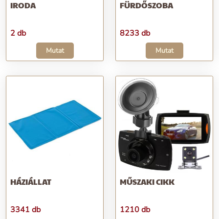
IRODA
FÜRDŐSZOBA
2 db
8233 db
Mutat
Mutat
HÁZIÁLLAT
MŰSZAKI CIKK
3341 db
1210 db