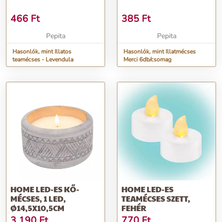
466
Ft
385
Ft
Pepita
Pepita
Hasonlók, mint Illatos
Hasonlók, mint Illatmécses
teamécses - Levendula
Merci 6db/csomag
HOME LED-ES KŐ-
HOME LED-ES
MÉCSES, 1 LED,
TEAMÉCSES SZETT,
Ø14,5X10,5CM
FEHÉR
3 190
Ft
770
Ft