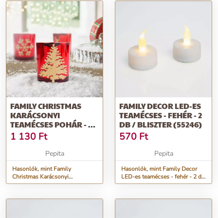
FAMILY CHRISTMAS
FAMILY DECOR LED-ES
KARÁCSONYI
TEAMÉCSES - FEHÉR - 2
TEAMÉCSES POHÁR - 3
DB / BLISZTER (55246)
FÉLE (58659)
1 130
Ft
570
Ft
Pepita
Pepita
Hasonlók, mint Family
Hasonlók, mint Family Decor
Christmas Karácsonyi
LED-es teamécses - fehér - 2 db
teamécses pohár - 3 féle
/ bliszter (55246)
(58659)