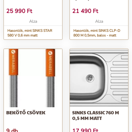
25 990
Ft
21 490
Ft
Alza
Alza
Hasonlók, mint SINKS STAR
Hasonlók, mint SINKS CLP-D
580 V 0,6 mm matt
800 M 0,5mm, balos - matt
BEKÖTŐ CSÖVEK
SINKS CLASSIC 760 M
0,5 MM MATT
9 db
17 990
Ft