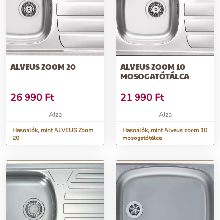
ALVEUS ZOOM 20
ALVEUS ZOOM 10
MOSOGATÓTÁLCA
26 990
Ft
21 990
Ft
Alza
Alza
Hasonlók, mint ALVEUS Zoom
Hasonlók, mint Alveus zoom 10
20
mosogatótálca