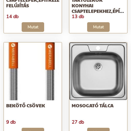
FELÚJÍTÁS
KONYHAI
CSAPTELEPEKHEZ,ÉPÍTKEZ
FELÚJÍTÁS
14 db
13 db
Mutat
Mutat
BEKÖTŐ CSÖVEK
MOSOGATÓ TÁLCA
9 db
27 db