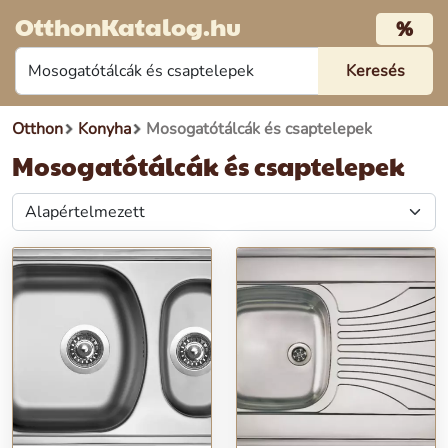
OtthonKatalog.hu
%
Otthon
Konyha
Mosogatótálcák és csaptelepek
Mosogatótálcák és csaptelepek