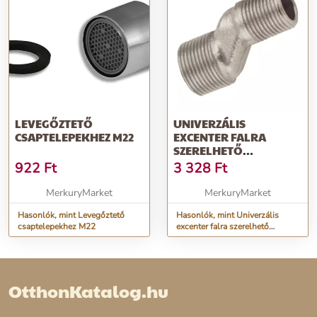
LEVEGŐZTETŐ
UNIVERZÁLIS
CSAPTELEPEKHEZ M22
EXCENTER FALRA
SZERELHETŐ
CSAPTELEPEKHEZ
922
Ft
3 328
Ft
MerkuryMarket
MerkuryMarket
Hasonlók, mint Levegőztető
Hasonlók, mint Univerzális
csaptelepekhez M22
excenter falra szerelhető
csaptelepekhez
OtthonKatalog.hu