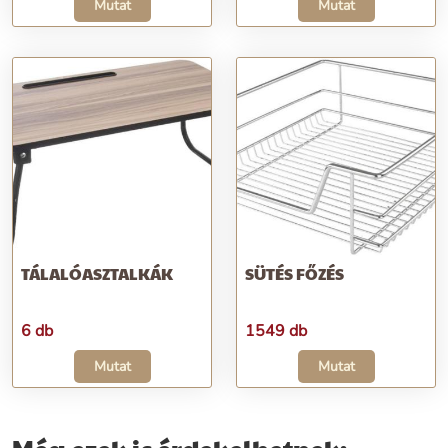
Mutat
Mutat
TÁLALÓASZTALKÁK
SÜTÉS FŐZÉS
6 db
1549 db
Mutat
Mutat