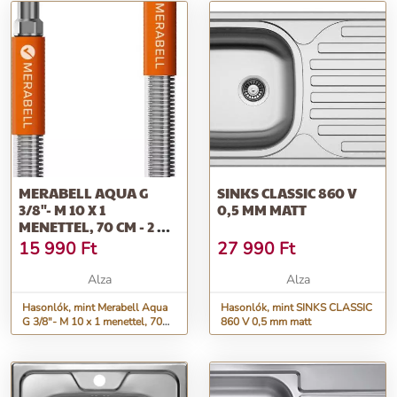
MERABELL AQUA G
SINKS CLASSIC 860 V
3/8"- M 10 X 1
0,5 MM MATT
MENETTEL, 70 CM - 2 DB
+ PERLÁTOR
15 990
Ft
27 990
Ft
Alza
Alza
Hasonlók, mint Merabell Aqua
Hasonlók, mint SINKS CLASSIC
G 3/8"- M 10 x 1 menettel, 70
860 V 0,5 mm matt
cm - 2 db + perlátor