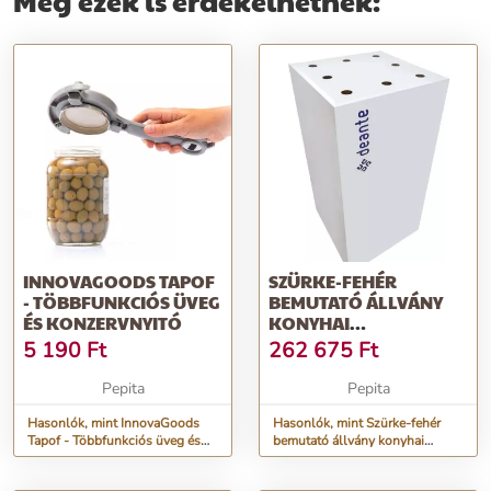
Még ezek is érdekelhetnek:
INNOVAGOODS TAPOF
SZÜRKE-FEHÉR
- TÖBBFUNKCIÓS ÜVEG
BEMUTATÓ ÁLLVÁNY
ÉS KONZERVNYITÓ
KONYHAI
CSAPTELEPEKHEZ
5 190
Ft
262 675
Ft
TALAPZATTAL
Pepita
Pepita
Hasonlók, mint InnovaGoods
Hasonlók, mint Szürke-fehér
Tapof - Többfunkciós üveg és
bemutató állvány konyhai
konzervnyitó
csaptelepekhez talapzattal