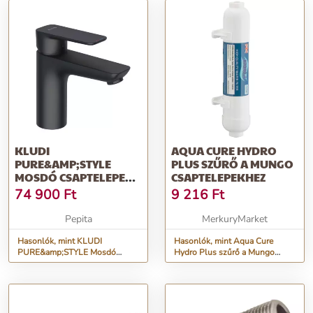
KLUDI
AQUA CURE HYDRO
PURE&AMP;STYLE
PLUS SZŰRŐ A MUNGO
MOSDÓ CSAPTELEPEK
CSAPTELEPEKHEZ
(402923975)
74 900
Ft
9 216
Ft
Pepita
MerkuryMarket
Hasonlók, mint KLUDI
Hasonlók, mint Aqua Cure
PURE&amp;STYLE Mosdó
Hydro Plus szűrő a Mungo
Csaptelepek (402923975)
csaptelepekhez