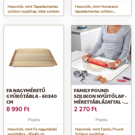
Hasonlók, mint Tapadásmentes
Hasonlók, mint Homeland
szilikon nyújtólap, több színben
tapadásmentes szilikon
vágódeszka kék és pink NDG-
DE709
FA NAGYMÉRETŰ
FAMILY POUND
GYÚRÓTÁBLA - 60X40
SZILIKON NYÚJTÓLAP -
CM
MÉRETTÁBLÁZATTAL -
60 X 40 CM (...
8 990
Ft
2 270
Ft
Pepita
Pepita
Hasonlók, mint Fa nagyméretű
Hasonlók, mint Family Pound
gyúrótábla - 60x40 cm
Szilikon nyújtólap -