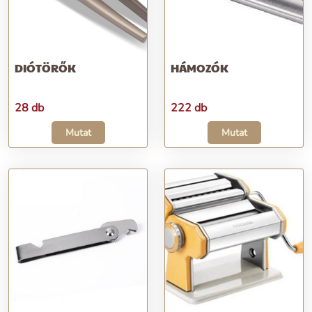
DIÓTÖRŐK
HÁMOZÓK
28 db
222 db
Mutat
Mutat