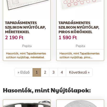
TAPADÁSMENTES
TAPADÁSMENTES
SZILIKON NYÚJTÓLAP,
SZILIKON NYÚJTÓLAP,
MÉRETEKKEL
PIROS KÖRÖKKEL
2 190
Ft
1 590
Ft
Pepita
Pepita
Hasonlók, mint Tapadásmentes
Hasonlók, mint Tapadásmentes
szilikon nyújtólap, méretekkel
szilikon nyújtólap, piros
körökkel
« Előző
1
2
3
4
Következő »
Hasonlók, mint Nyújtólapok: