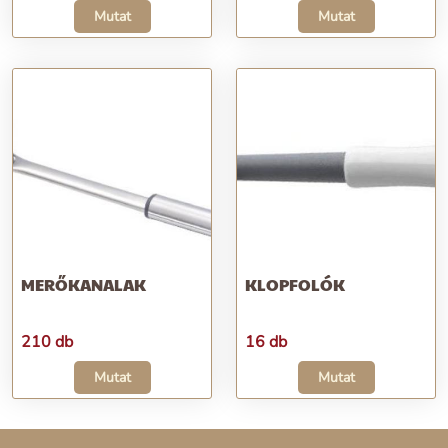
Mutat
Mutat
MERŐKANALAK
KLOPFOLÓK
210 db
16 db
Mutat
Mutat