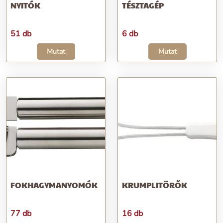
NYITÓK
TÉSZTAGÉP
51 db
6 db
Mutat
Mutat
FOKHAGYMANYOMÓK
KRUMPLITÖRŐK
77 db
16 db