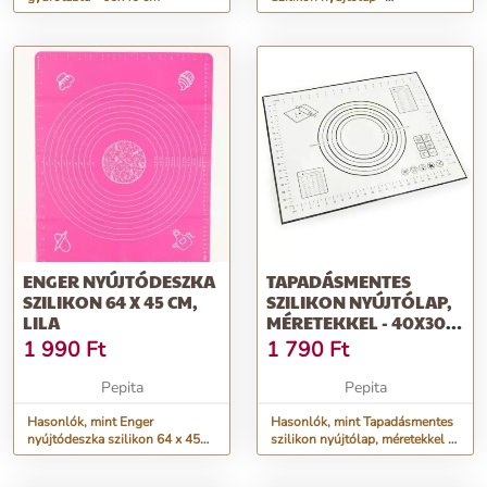
mérettáblázattal - 60 x 40 cm (...
ENGER NYÚJTÓDESZKA
TAPADÁSMENTES
SZILIKON 64 X 45 CM,
SZILIKON NYÚJTÓLAP,
LILA
MÉRETEKKEL - 40X30
CM
1 990
Ft
1 790
Ft
Pepita
Pepita
Hasonlók, mint Enger
Hasonlók, mint Tapadásmentes
nyújtódeszka szilikon 64 x 45
szilikon nyújtólap, méretekkel -
cm, lila
40x30 cm