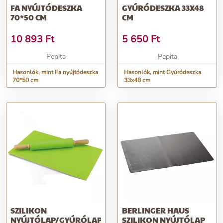
FA NYÚJTÓDESZKA
GYÚRÓDESZKA 33X48
70*50 CM
CM
10 893
Ft
5 650
Ft
Pepita
Pepita
Hasonlók, mint Fa nyújtódeszka
Hasonlók, mint Gyúródeszka
70*50 cm
33x48 cm
SZILIKON
BERLINGER HAUS
NYÚJTÓLAP/GYÚRÓLAP
SZILIKON NYÚJTÓLAP