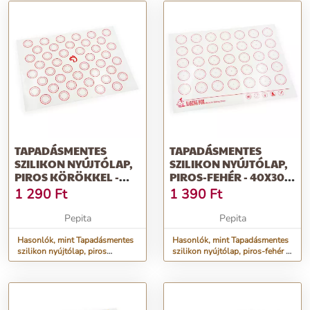
TAPADÁSMENTES
TAPADÁSMENTES
SZILIKON NYÚJTÓLAP,
SZILIKON NYÚJTÓLAP,
PIROS KÖRÖKKEL -
PIROS-FEHÉR - 40X30
40X30 CM
CM
1 290
Ft
1 390
Ft
Pepita
Pepita
Hasonlók, mint Tapadásmentes
Hasonlók, mint Tapadásmentes
szilikon nyújtólap, piros
szilikon nyújtólap, piros-fehér -
körökkel - 40x30 cm
40x30 cm