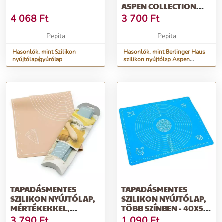
ASPEN COLLECTION
62X42 CM
4 068
Ft
3 700
Ft
Pepita
Pepita
Hasonlók, mint Szilikon
Hasonlók, mint Berlinger Haus
nyújtólap/gyúrólap
szilikon nyújtólap Aspen
Collection 62x42 cm
TAPADÁSMENTES
TAPADÁSMENTES
SZILIKON NYÚJTÓLAP,
SZILIKON NYÚJTÓLAP,
MÉRTÉKEKKEL,
TÖBB SZÍNBEN - 40X50
SZÁMOZOTT
CM
3 790
Ft
1 090
Ft