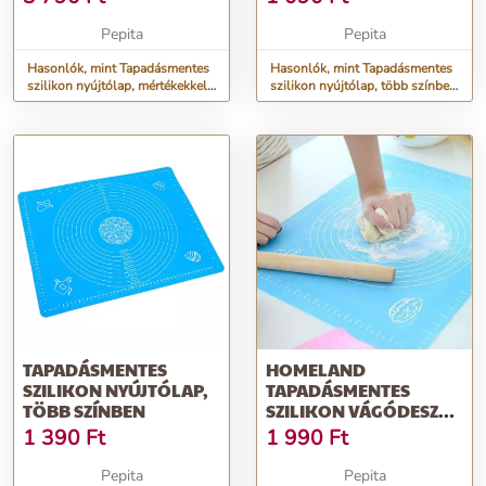
FELÜLETTEL
Pepita
Pepita
Hasonlók, mint Tapadásmentes
Hasonlók, mint Tapadásmentes
szilikon nyújtólap, mértékekkel,
szilikon nyújtólap, több színben
számozott felülettel
- 40x50 cm
TAPADÁSMENTES
HOMELAND
SZILIKON NYÚJTÓLAP,
TAPADÁSMENTES
TÖBB SZÍNBEN
SZILIKON VÁGÓDESZKA
KÉK ÉS PINK NDG-
1 390
Ft
1 990
Ft
DE709
Pepita
Pepita