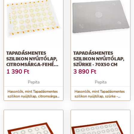
TAPADÁSMENTES
TAPADÁSMENTES
SZILIKON NYÚJTÓLAP,
SZILIKON NYÚJTÓLAP,
CITROMSÁRGA-FEHÉR -
SZÜRKE - 70X50 CM
40X30 CM
1 390
Ft
3 890
Ft
Pepita
Pepita
Hasonlók, mint Tapadásmentes
Hasonlók, mint Tapadásmentes
szilikon nyújtólap, citromsárga-
szilikon nyújtólap, szürke -
fehér - 40x30 cm
70x50 cm