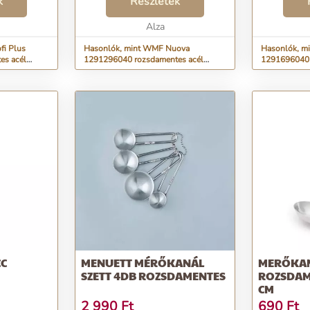
k
Részletek
Alza
fi Plus
Hasonlók, mint WMF Nuova
Hasonlók, m
es acél
1291296040 rozsdamentes acél
1291696040 
merőkanál 22 cm
merőkanál 2
CC
MENUETT MÉRŐKANÁL
MERŐKAN
SZETT 4DB ROZSDAMENTES
ROZSDAME
CM
2 990
Ft
690
Ft