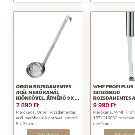
acél, 29,5 cm
ORION ROZSDAMENTES
WMF PROFI PLUS
ACÉL MERŐKANÁL
1871016030
KIÖNTŐVEL, ÁTMÉRŐ 9 X 33
ROZSDAMENTES A
CM
MERŐKANÁL
2 890
Ft
9 990
Ft
Merőkanál Orion Rozsdamentes
Merőkanál WMF Profi
acél merőkanál kiöntővel, átmérő
1871016030 rozsdame
9 x 33 cm...
merőkanál...