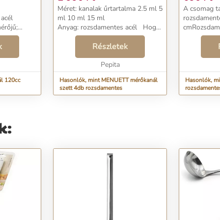
Méret: kanalak űrtartalma 2.5 ml 5
A csomag tartalm
acél
ml 10 ml 15 ml
rozsdamente
érőjű;
Anyag: rozsdamentes acél Hogy
cmRozsdamen
alma:120 ml
mindig biztos legyen a
felakasztható nyé
a:semleges
k
mértékegységekben legyen az
Részletek
cm Hossz: 30 cm Anyag:
errel mossa
"egy teáskanál" vagy "egy
st okozó ...
kávéskanál". Mikor a fazekakban
Pepita
forr az ...
ál 120cc
Hasonlók, mint MENUETT mérőkanál
Hasonlók, mi
szett 4db rozsdamentes
rozsdamentes
k: