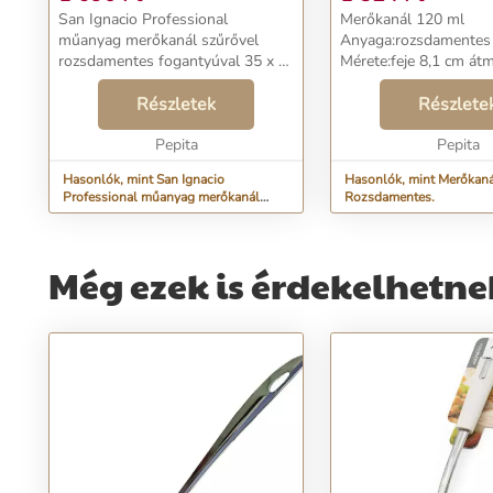
San Ignacio Professional
Merőkanál 120 ml
műanyag merőkanál szűrővel
Anyaga:rozsdamentes 
rozsdamentes fogantyúval 35 x 8
Mérete:feje 8,1 cm átm
cm. Tisztítása karcmentes
nyele: 30,5 cm Űrtart
mosogatószeres vízzel.
Részletek
Súlya:120 g Tisztítás
Részlete
Ajánlásunk: a terméket a
folyékony mosogatósz
következő linken található
Pepita
el. Kerülje a karcosodá
Pepita
Cleanne környez...
Hasonlók, mint San Ignacio
Hasonlók, mint Merőkan
Professional műanyag merőkanál
Rozsdamentes.
szűrővel rozsdamentes...
Még ezek is érdekelhetne