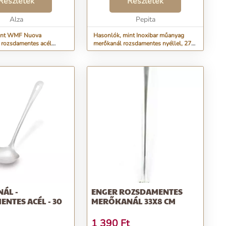
Részletek
króm. Azok a termékek, amelyek
Részletek
ebben az összetételben készülnek
Alza
jobban ell...
Pepita
int WMF Nuova
Hasonlók, mint Inoxibar műanyag
rozsdamentes acél
merőkanál rozsdamentes nyéllel, 27
9 cm
cm, 18% inox
ÁL -
ENGER ROZSDAMENTES
NTES ACÉL - 30
MERŐKANÁL 33X8 CM
1 390
Ft