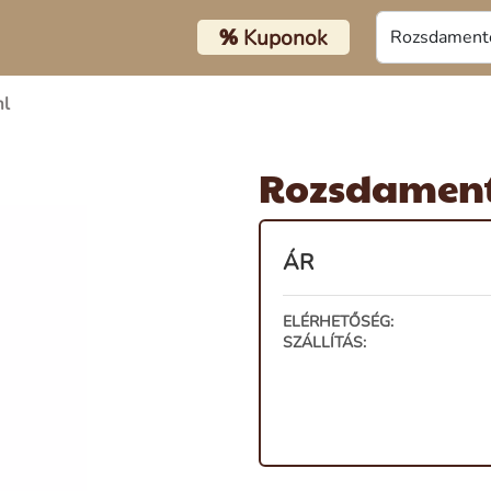
%
Kuponok
ml
Rozsdament
ÁR
ELÉRHETŐSÉG:
SZÁLLÍTÁS: