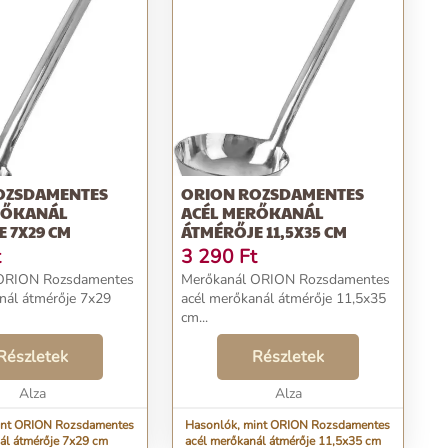
OZSDAMENTES
ORION ROZSDAMENTES
RŐKANÁL
ACÉL MERŐKANÁL
 7X29 CM
ÁTMÉRŐJE 11,5X35 CM
t
3 290
Ft
ORION Rozsdamentes
Merőkanál ORION Rozsdamentes
nál átmérője 7x29
acél merőkanál átmérője 11,5x35
cm...
Részletek
Részletek
Alza
Alza
int ORION Rozsdamentes
Hasonlók, mint ORION Rozsdamentes
ál átmérője 7x29 cm
acél merőkanál átmérője 11,5x35 cm