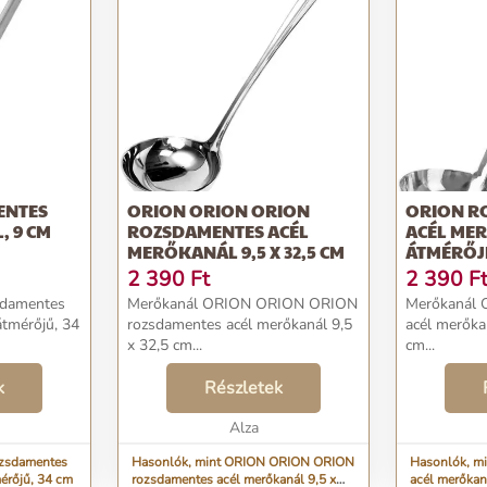
ENTES
ORION ORION ORION
ORION R
, 9 CM
ROZSDAMENTES ACÉL
ACÉL ME
MERŐKANÁL 9,5 X 32,5 CM
ÁTMÉRŐJE
2 390
Ft
2 390
F
sdamentes
Merőkanál ORION ORION ORION
Merőkanál 
átmérőjű, 34
rozsdamentes acél merőkanál 9,5
acél merőka
x 32,5 cm...
cm...
k
Részletek
Alza
ozsdamentes
Hasonlók, mint ORION ORION ORION
Hasonlók, m
érőjű, 34 cm
rozsdamentes acél merőkanál 9,5 x
acél merőkan