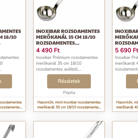
INOXIBAR ROZSDAMENTES
INOXIBAR ROZSDAMENT
 18/10
MERŐKANÁL 35 CM 18/10
MERŐKANÁ
ROZSDAMENTES
ROZSDAME
ACÉLBÓL...
4 490
Ft
5 690
F
sdamentes
Inoxibar Prémium rozsdamentes
Inoxibar P
10
merőkanál 35 cm 18/10
merőkanál 
rozsdamentes acélból.
rozsdamente
e. Kiváló
Professional and Home line,
Professiona
dkívül
k
amely egyaránt használható a
Részletek
amely egyar
 Mit jelent
nagykonyhai valamint otthoni
nagykonyhai
 anyag
konyhai használatra. Mérete: a
Pepita
konyhai hasz
kanál átm...
kanál á...
Hasonlók, mint Inoxibar rozsdamentes
Hasonlók, mint Inox
rozsdamentes
merőkanál 35 cm 18/10 rozsdamentes
merőkanál 40
acélból...
rozsdamentes