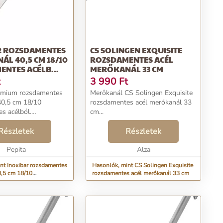
ES
CS SOLINGEN EXQUISITE
L 40,5 CM 18/10
ROZSDAMENTES ACÉL
NTES ACÉLB...
MERŐKANÁL 33 CM
t
3 990
Ft
rémium rozsdamentes
Merőkanál CS Solingen Exquisite
40,5 cm 18/10
rozsdamentes acél merőkanál 33
s acélból.
cm...
l and Home line,
ánt használható a
Részletek
Részletek
 valamint otthoni
nálatra. Mérete: a
Pepita
Alza
ibar rozsdamentes
Hasonlók, mint CS Solingen Exquisite
,5 cm 18/10
rozsdamentes acél merőkanál 33 cm
 acélb...