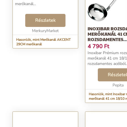
merőkanál...
Részletek
INOXIBAR ROZSDAMENTES
MerkuryMarket
MERŐKANÁL 41 CM
ROZSDAMENTES
Hasonlók, mint Merőkanál AKCENT
ACÉLBÓL...
29CM merőkanál
4 790
Ft
Inoxibar Prémium roz
merőkanál 41 cm 18/
rozsdamentes acélból
Professional Hotel Lin
minősége mellett, ren
Részlete
impozáns megjelenésű.
az INOX 18/10? Ez az
Pepita
összeté...
Hasonlók, mint Inoxibar rozsdamentes
merőkanál 41 cm 18/10 
acélból...