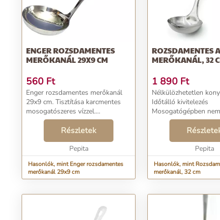
ENGER ROZSDAMENTES
ROZSDAMENTES A
MERŐKANÁL 29X9 CM
MERŐKANÁL, 32 
560
Ft
1 890
Ft
Enger rozsdamentes merőkanál
Nélkülözhetetlen kony
29x9 cm. Tisztítása karcmentes
Időtálló kivitelezés
mosogatószeres vízzel....
Mosogatógépben nem
Rozsdamentes acél me
Részletek
cm Szeretsz leveseket készíteni a
Részlete
családnak? Mindegy h
Pepita
húsleves, gulyásleves..
Pepita
Hasonlók, mint Enger rozsdamentes
Hasonlók, mint Rozsdam
merőkanál 29x9 cm
merőkanál, 32 cm