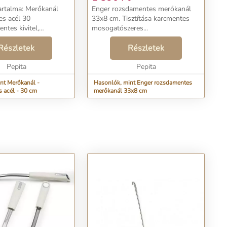
a: Merőkanál
Enger rozsdamentes merőkanál
s acél 30
33x8 cm. Tisztítása karcmentes
tes kivitel,
mosogatószeres...
llel. Átmérő: 9
Részletek
Részletek
rozsdamentes acél ...
Pepita
Pepita
nt Merőkanál -
Hasonlók, mint Enger rozsdamentes
 acél - 30 cm
merőkanál 33x8 cm