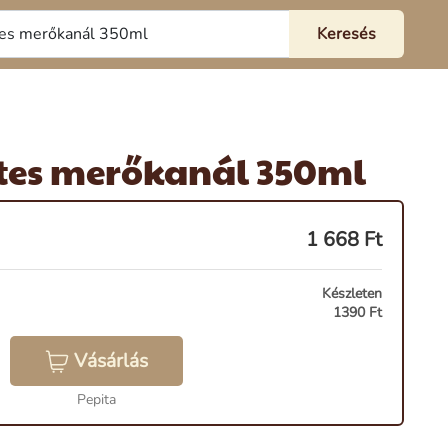
es merőkanál 350ml
1 668
Ft
Készleten
1390 Ft
Vásárlás
Pepita