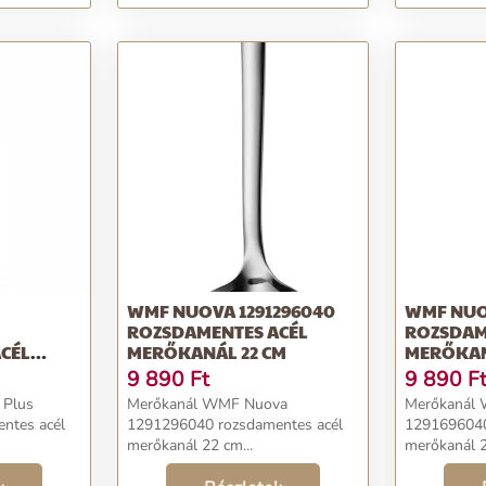
32,5 cm
WMF NUOVA 1291296040
WMF NUO
ROZSDAMENTES ACÉL
ROZSDAM
CÉL
MERŐKANÁL 22 CM
MERŐKAN
9 890
Ft
9 890
F
 Plus
Merőkanál WMF Nuova
Merőkanál
ntes acél
1291296040 rozsdamentes acél
1291696040
merőkanál 22 cm...
merőkanál 2