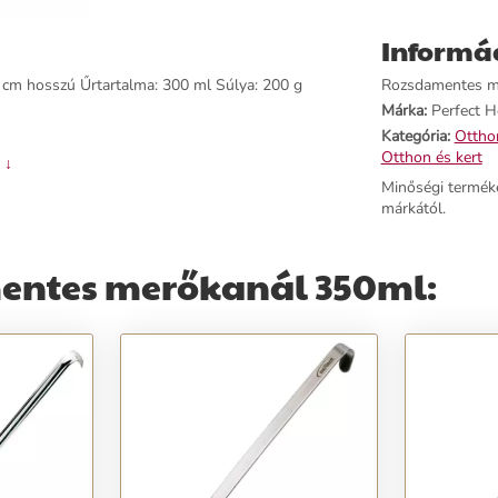
Informá
 cm hosszú Űrtartalma: 300 ml Súlya: 200 g
Rozsdamentes mer
Márka:
Perfect 
Kategória:
Otthon
Otthon és kert
 ↓
Minőségi termék
márkától.
entes merőkanál 350ml: