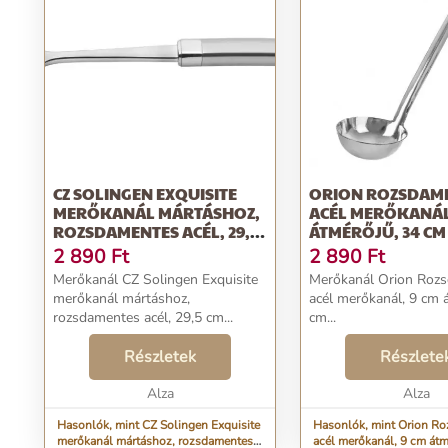
CZ SOLINGEN EXQUISITE
ORION ROZSDAM
MERŐKANÁL MÁRTÁSHOZ,
ACÉL MERŐKANÁL
ROZSDAMENTES ACÉL, 29,5
ÁTMÉRŐJŰ, 34 CM
CM
2 890
Ft
2 890
Ft
Merőkanál CZ Solingen Exquisite
Merőkanál Orion Roz
merőkanál mártáshoz,
acél merőkanál, 9 cm 
rozsdamentes acél, 29,5 cm...
cm...
Részletek
Részlete
Alza
Alza
Hasonlók, mint CZ Solingen Exquisite
Hasonlók, mint Orion R
merőkanál mártáshoz, rozsdamentes
acél merőkanál, 9 cm átm