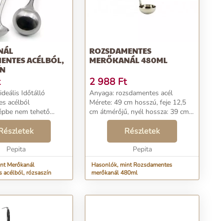
NÁL
ROZSDAMENTES
ENTES ACÉLBÓL,
MERŐKANÁL 480ML
ÍN
t
2 988
Ft
s Időtálló
Anyaga: rozsdamentes acél
s acélból
Mérete: 49 cm hosszú, feje 12,5
pbe nem tehető
cm átmérőjű, nyél hossza: 39 cm
ozsdamentes acélból,
Súlya: 271 g Űrtartalma: 480 ml...
erőkanál, amely
Részletek
Részletek
gítség a levesek
. Műanyag nyele nem
Pepita
Pepita
nt Merőkanál
Hasonlók, mint Rozsdamentes
 acélból, rózsaszín
merőkanál 480ml