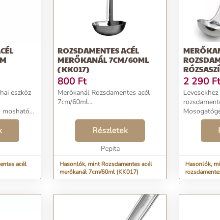
CÉL
ROZSDAMENTES ACÉL
MERŐKA
CM
MERŐKANÁL 7CM/60ML
ROZSDAM
(KK017)
RÓZSASZ
800
Ft
2 290
F
hai eszköz
Merőkanál Rozsdamentes acél
Levesekhez ideáli
7cm/60ml...
rozsdamente
 mosható
Mosogatógé
rőkanál, 32
Merőkanál r
k
Részletek
rózsaszín M
ogy
praktikus se
.
Pepita
tálalásához
f...
entes acél
Hasonlók, mint Rozsdamentes acél
Hasonlók, mi
merőkanál 7cm/60ml (KK017)
rozsdamentes