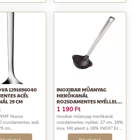
VA 1291696040
INOXIBAR MŰANYAG
ENTES ACÉL
MERŐKANÁL
ÁL 29 CM
ROZSDAMENTES NYÉLLEL,
27 CM, 18% INOX
t
1 190
Ft
 WMF Nuova
Inoxibar műanyag merőkanál
 rozsdamentes acél
rozsdamentes nyéllel, 27 cm, 18%
9 cm...
inox. Mit jelent a 18% INOX? Ez az
anyag összetétele: acél, + 18%