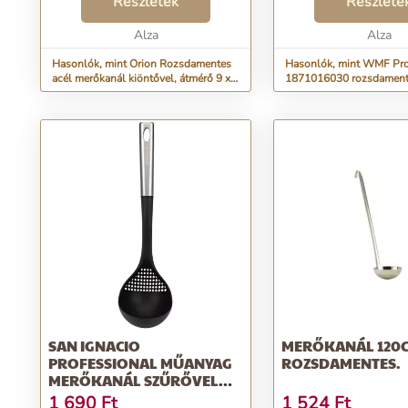
Részletek
Részlete
Alza
Alza
Hasonlók, mint Orion Rozsdamentes
Hasonlók, mint WMF Pro
acél merőkanál kiöntővel, átmérő 9 x
1871016030 rozsdament
33 cm
merőkanál
SAN IGNACIO
MERŐKANÁL 120
PROFESSIONAL MŰANYAG
ROZSDAMENTES.
MERŐKANÁL SZŰRŐVEL
ROZSDAMENTES...
1 690
Ft
1 524
Ft