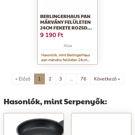
BERLINGERHAUS PAN
MÁRVÁNY FELÜLETEN
24CM FEKETE ROZSDÁS
KOLLEKCIÓ BH-1634
9 190
Ft
Alza
Hasonlók, mint BerlingerHaus
pan márvány felületen 24cm
fekete rozsdás kollekció BH-
1634
« Előző
1
2
3
…
76
Következő »
Hasonlók, mint Serpenyők: