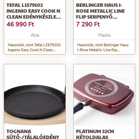
TEFAL L1579102
BERLINGER HAUS I-
INGENIO EASY COOK N
ROSE METALLIC LINE
CLEAN EDÉNYKÉSZLET,
FLIP SERPENYŐ
10 DB
MÁRVÁNY BEVONAT...
46 990
Ft
7 290
Ft
Alza
Pepita
Hasonlók, mint Tefal L1579102
Hasonlók, mint Berlinger Haus
Ingenio Easy Cook N Clean
I-Rose Metallic Line flip
Edénykészlet, 10 db
serpenyő márvány bevonat...
TOGNANA
PLATINUM 32CM
SÜTŐ-/TÁLALÓEDÉNY
KÉTOLDALAS