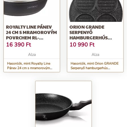
ROYALTY LINE PÁNEV
ORION GRANDE
24 CM S MRAMOROVÝM
SERPENYŐ
POVRCHEM RL-
HAMBURGERHÚS
BDF24ML
SÜTÉSÉHEZ 26,5 CM
16 390
Ft
10 990
Ft
ÁTMÉRŐJŰ
Alza
Alza
Hasonlók, mint Royalty Line
Hasonlók, mint Orion GRANDE
Pánev 24 cm s mramorovým
Serpenyő hamburgerhús
povrchem RL-BDF24ML
sütéséhez 26,5 cm átmérőjű