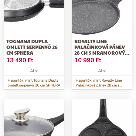
TOGNANA DUPLA
ROYALTY LINE
OMLETT SERPENYŐ 26
PALAČINKOVÁ PÁNEV
CM SPHERA
28 CM S MRAMOROVÝM
POVRCHEM RL-CP28M
13 490
Ft
10 990
Ft
Alza
Alza
Hasonlók, mint Tognana Dupla
Hasonlók, mint Royalty Line
omlett serpenyő 26 cm SPHERA
Palačinková pánev 28 cm s
mramorovým povrchem RL-
CP28M