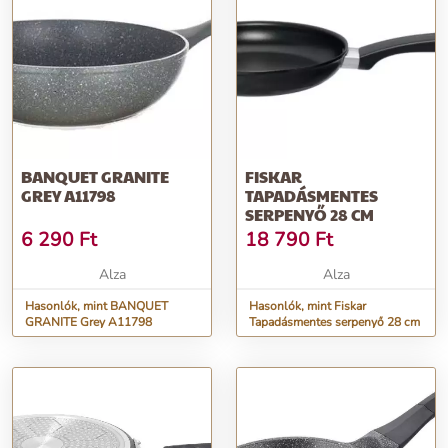
BANQUET GRANITE
FISKAR
GREY A11798
TAPADÁSMENTES
SERPENYŐ 28 CM
6 290
Ft
18 790
Ft
Alza
Alza
Hasonlók, mint BANQUET
Hasonlók, mint Fiskar
GRANITE Grey A11798
Tapadásmentes serpenyő 28 cm