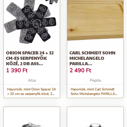
ORION SPACER 24 + 32
CARL SCHMIDT SOHN
CM-ES SERPENYŐK
MICHELANGELO
KÖZÉ, 2 DB ASS
PARILLA
KÉSZLET
SERPENYŐKHÖZ
1 390
Ft
2 490
Ft
SZERVÍROZÓ F...
Alza
Pepita
Hasonlók, mint Orion Spacer 24
Hasonlók, mint Carl Schmidt
+ 32 cm-es serpenyők közé, 2
Sohn Michelangelo PARILLA
db ASS készlet
serpenyőkhöz szervírozó f...