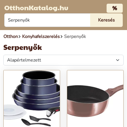
OtthonKatalog.hu
%
Otthon
Konyhafelszerelés
Serpenyők
Serpenyők