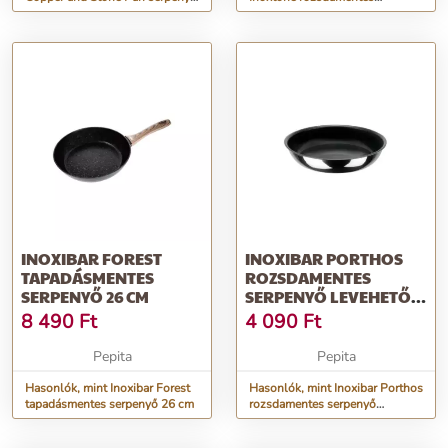
tapadásmentes bevonattal...
szeletsütő 26 cm rozsdamentes
acé...
INOXIBAR FOREST
INOXIBAR PORTHOS
TAPADÁSMENTES
ROZSDAMENTES
SERPENYŐ 26 CM
SERPENYŐ LEVEHETŐ
NYÉLLEL (KÜLÖN V...
8 490
Ft
4 090
Ft
Pepita
Pepita
Hasonlók, mint Inoxibar Forest
Hasonlók, mint Inoxibar Porthos
tapadásmentes serpenyő 26 cm
rozsdamentes serpenyő
levehető nyéllel (külön v...