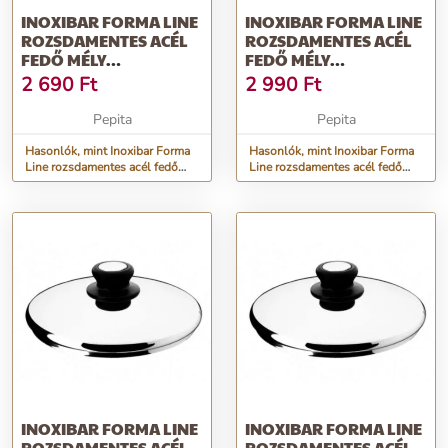
INOXIBAR FORMA LINE
INOXIBAR FORMA LINE
ROZSDAMENTES ACÉL
ROZSDAMENTES ACÉL
FEDŐ MÉLY
FEDŐ MÉLY
SERPENYŐKHÖZ, 14...
SERPENYŐKHÖZ, 16...
2 690
Ft
2 990
Ft
Pepita
Pepita
Hasonlók, mint Inoxibar Forma
Hasonlók, mint Inoxibar Forma
Line rozsdamentes acél fedő
Line rozsdamentes acél fedő
mély serpenyőkhöz, 14...
mély serpenyőkhöz, 16...
INOXIBAR FORMA LINE
INOXIBAR FORMA LINE
ROZSDAMENTES ACÉL
ROZSDAMENTES ACÉL