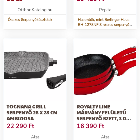
OtthonKatalog.hu
Pepita
Összes Serpenyőkészletek
Hasonlók, mint Berlinger Haus
BH-1278NF 3 részes serpenyő
szett, Metallic Line R...
TOGNANA GRILL
ROYALTY LINE
SERPENYŐ 28 X 28 CM
MÁRVÁNY FELÜLETŰ
AMBIZIOSA
SERPENYŐ SZETT, 3 DB,
20/24/28 CM, PIROS
22 290
Ft
16 390
Ft
Alza
Alza