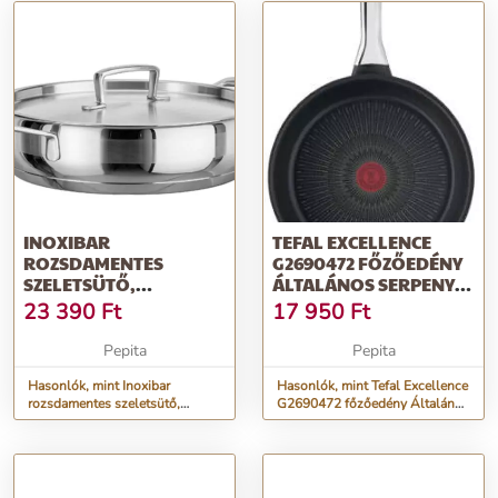
INOXIBAR
TEFAL EXCELLENCE
ROZSDAMENTES
G2690472 FŐZŐEDÉNY
SZELETSÜTŐ,
ÁLTALÁNOS SERPENYŐ
SERPENYŐ, 28 X 7 CM,
KÖR
23 390
Ft
17 950
Ft
18/10 ROZS...
Pepita
Pepita
Hasonlók, mint Inoxibar
Hasonlók, mint Tefal Excellence
rozsdamentes szeletsütő,
G2690472 főzőedény Általános
serpenyő, 28 x 7 cm, 18/10
serpenyő Kör
rozs...