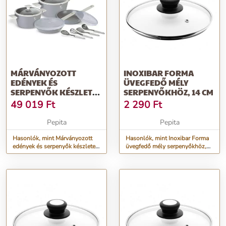
MÁRVÁNYOZOTT
INOXIBAR FORMA
EDÉNYEK ÉS
ÜVEGFEDŐ MÉLY
SERPENYŐK KÉSZLETE
SERPENYŐKHÖZ, 14 CM
12 RÉSZES ASPEN
49 019
Ft
2 290
Ft
COLLEC...
Pepita
Pepita
Hasonlók, mint Márványozott
Hasonlók, mint Inoxibar Forma
edények és serpenyők készlete
üvegfedő mély serpenyőkhöz,
12 részes Aspen Collec...
14 cm