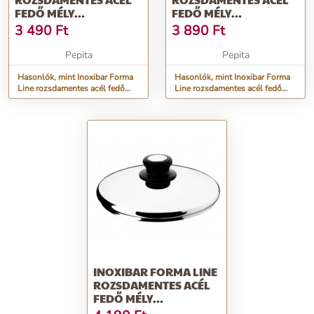
FEDŐ MÉLY
FEDŐ MÉLY
SERPENYŐKHÖZ, 18...
SERPENYŐKHÖZ, 20...
3 490
Ft
3 890
Ft
Pepita
Pepita
Hasonlók, mint Inoxibar Forma
Hasonlók, mint Inoxibar Forma
Line rozsdamentes acél fedő
Line rozsdamentes acél fedő
mély serpenyőkhöz, 18...
mély serpenyőkhöz, 20...
INOXIBAR FORMA LINE
ROZSDAMENTES ACÉL
FEDŐ MÉLY
SERPENYŐKHÖZ, 22...