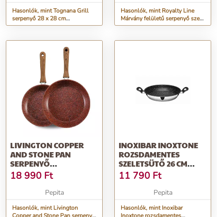
Hasonlók, mint Tognana Grill
Hasonlók, mint Royalty Line
serpenyő 28 x 28 cm
Márvány felületű serpenyő szett,
AMBIZIOSA
3 db, 20/24/28 cm, piros
LIVINGTON COPPER
INOXIBAR INOXTONE
AND STONE PAN
ROZSDAMENTES
SERPENYŐ
SZELETSÜTŐ 26 CM
TAPADÁSMENTES
ROZSDAMENTES ACÉ...
18 990
Ft
11 790
Ft
BEVONATTAL...
Pepita
Pepita
Hasonlók, mint Livington
Hasonlók, mint Inoxibar
Copper and Stone Pan serpenyő
Inoxtone rozsdamentes