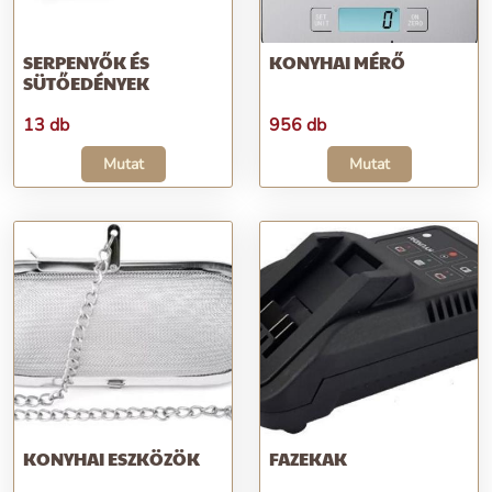
SERPENYŐK ÉS
KONYHAI MÉRŐ
SÜTŐEDÉNYEK
13 db
956 db
Mutat
Mutat
KONYHAI ESZKÖZÖK
FAZEKAK