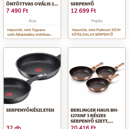
ÖNTÖTTVAS OVÁLIS 27
SERPENYŐ
X 17 CM FUSION TASTE
7 490
Ft
12 699
Ft
Alza
Pepita
Hasonlók, mint Tognana
Hasonlók, mint Platinum 32CM
sütő-/tálalóedény öntöttvas
KÉTOLDALAS SERPENYŐ
ovális 27 x 17 cm FUSION
TASTE
SERPENYŐKÉSZLETEK
BERLINGER HAUS BH-
1278NF 3 RÉSZES
SERPENYŐ SZETT,
METALLIC LINE R...
32 db
20 416
Ft