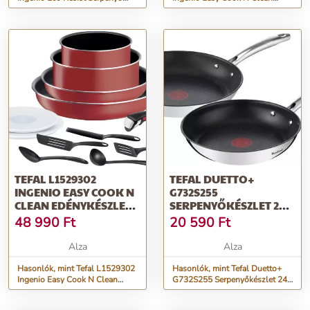
szett, 3 db
Serpenyő szett, 3 db
TEFAL L1529302
TEFAL DUETTO+
INGENIO EASY COOK N
G732S255
CLEAN EDÉNYKÉSZLET,
SERPENYŐKÉSZLET 24
12 DB
ÉS 28 CM
48 990
Ft
20 590
Ft
Alza
Alza
Hasonlók, mint Tefal L1529302
Hasonlók, mint Tefal Duetto+
Ingenio Easy Cook N Clean
G732S255 Serpenyőkészlet 24
Edénykészlet, 12 db
és 28 cm