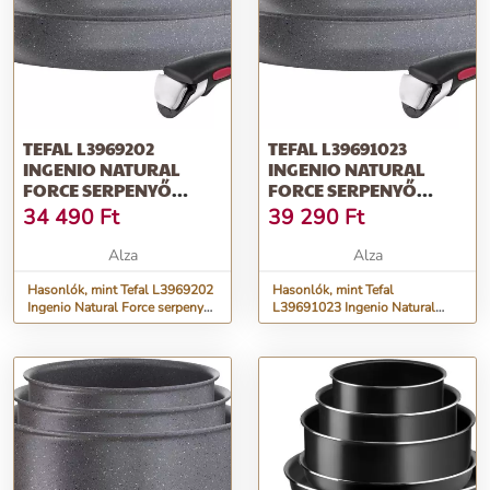
TEFAL L3969202
TEFAL L39691023
INGENIO NATURAL
INGENIO NATURAL
FORCE SERPENYŐ
FORCE SERPENYŐ
SZETT, 3 DB
SZETT, 3 DB
34 490
Ft
39 290
Ft
Alza
Alza
Hasonlók, mint Tefal L3969202
Hasonlók, mint Tefal
Ingenio Natural Force serpenyő
L39691023 Ingenio Natural
szett, 3 db
Force serpenyő szett, 3 db