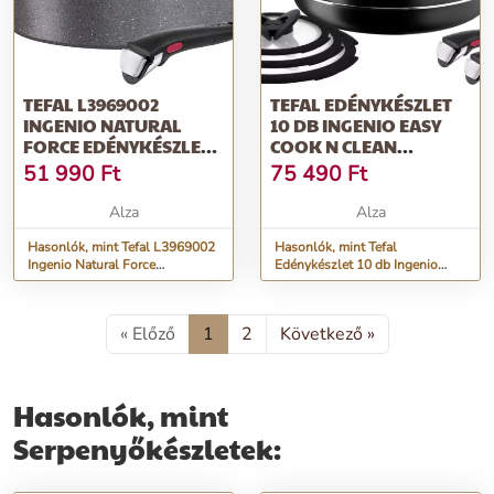
TEFAL L3969002
TEFAL EDÉNYKÉSZLET
INGENIO NATURAL
10 DB INGENIO EASY
FORCE EDÉNYKÉSZLET,
COOK N CLEAN
4 DB
L1539053
51 990
Ft
75 490
Ft
Alza
Alza
Hasonlók, mint Tefal L3969002
Hasonlók, mint Tefal
Ingenio Natural Force
Edénykészlet 10 db Ingenio
Edénykészlet, 4 db
Easy Cook N Clean L1539053
« Előző
1
2
Következő »
Hasonlók, mint
Serpenyőkészletek: