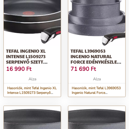
TEFAL INGENIO XL
TEFAL L3969053
INTENSE L1509273
INGENIO NATURAL
SERPENYŐ SZETT
FORCE EDÉNYKÉSZLET,
LEVEHETŐ NYÉLLEL, 24
5 DB
16 990
Ft
71 690
Ft
ÉS 28 CM, 3 DB
Alza
Alza
Hasonlók, mint Tefal Ingenio XL
Hasonlók, mint Tefal L3969053
Intense L1509273 Serpenyő
Ingenio Natural Force
szett levehető nyéllel, 24 és 28
edénykészlet, 5 db
cm, 3 db