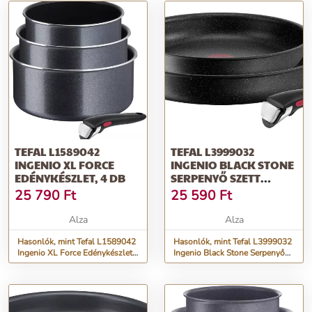
TEFAL L1589042
TEFAL L3999032
INGENIO XL FORCE
INGENIO BLACK STONE
EDÉNYKÉSZLET, 4 DB
SERPENYŐ SZETT
LEVEHETŐ NYÉLLEL, 3
25 790
Ft
25 590
Ft
DB, 24 ÉS 28 CM
Alza
Alza
Hasonlók, mint Tefal L1589042
Hasonlók, mint Tefal L3999032
Ingenio XL Force Edénykészlet,
Ingenio Black Stone Serpenyő
4 db
szett levehető nyéllel, 3 db, 24
és 28 cm