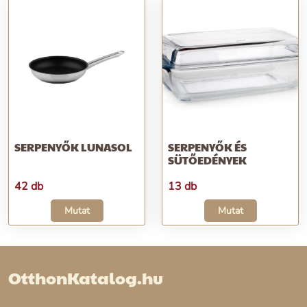
SERPENYŐK LUNASOL
SERPENYŐK ÉS
SÜTŐEDÉNYEK
42 db
13 db
Mutat
Mutat
OtthonKatalog.hu