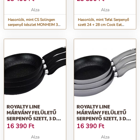
Alza
Alza
Hasonlók, mint CS Solingen
Hasonlók, mint Tefal Serpenyő
serpenyő készlet MONHEIM 3db
szett 24 + 28 cm Cook Eat
20/24/28cm
B922S204
ROYALTY LINE
ROYALTY LINE
MÁRVÁNY FELÜLETŰ
MÁRVÁNY FELÜLETŰ
SERPENYŐ SZETT, 3 DB,
SERPENYŐ SZETT, 3 DB,
20/24/28 CM, FEKETE
20/24/28 CM, EZÜST
16 390
Ft
16 390
Ft
Alza
Alza