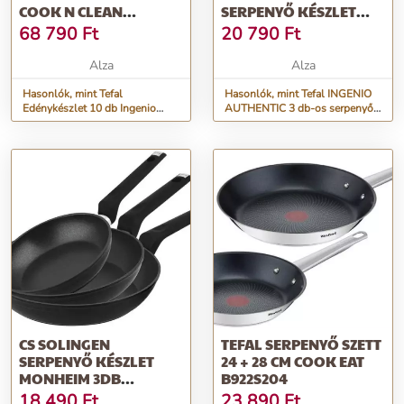
COOK N CLEAN
SERPENYŐ KÉSZLET
L1529402
LEVEHETŐ NYÉLLEL 24,
68 790
Ft
20 790
Ft
28 CM L6719312
Alza
Alza
Hasonlók, mint Tefal
Hasonlók, mint Tefal INGENIO
Edénykészlet 10 db Ingenio
AUTHENTIC 3 db-os serpenyő
Easy Cook N Clean L1529402
készlet levehető nyéllel 24, 28
cm L6719312
CS SOLINGEN
TEFAL SERPENYŐ SZETT
SERPENYŐ KÉSZLET
24 + 28 CM COOK EAT
MONHEIM 3DB
B922S204
20/24/28CM
18 490
Ft
23 890
Ft