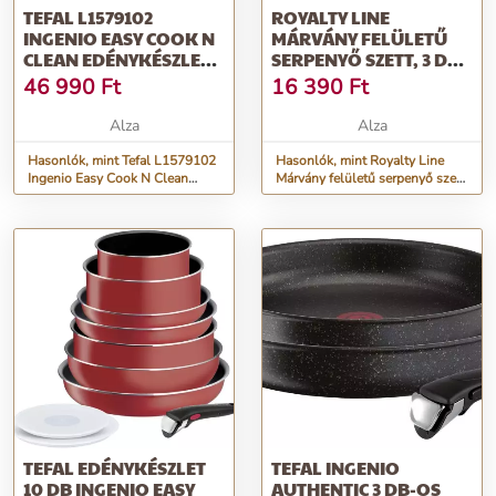
TEFAL L1579102
ROYALTY LINE
INGENIO EASY COOK N
MÁRVÁNY FELÜLETŰ
CLEAN EDÉNYKÉSZLET,
SERPENYŐ SZETT, 3 DB,
10 DB
20/24/28 CM, PIROS
46 990
Ft
16 390
Ft
Alza
Alza
Hasonlók, mint Tefal L1579102
Hasonlók, mint Royalty Line
Ingenio Easy Cook N Clean
Márvány felületű serpenyő szett,
Edénykészlet, 10 db
3 db, 20/24/28 cm, piros
TEFAL EDÉNYKÉSZLET
TEFAL INGENIO
10 DB INGENIO EASY
AUTHENTIC 3 DB-OS