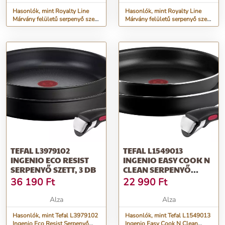
Hasonlók, mint Royalty Line
Hasonlók, mint Royalty Line
Márvány felületű serpenyő szett,
Márvány felületű serpenyő szett,
3 db, 20/24/28 cm, fekete
3 db, 20/24/28 cm, ezüst
TEFAL L3979102
TEFAL L1549013
INGENIO ECO RESIST
INGENIO EASY COOK N
SERPENYŐ SZETT, 3 DB
CLEAN SERPENYŐ
SZETT, 3 DB
36 190
Ft
22 990
Ft
Alza
Alza
Hasonlók, mint Tefal L3979102
Hasonlók, mint Tefal L1549013
Ingenio Eco Resist Serpenyő
Ingenio Easy Cook N Clean