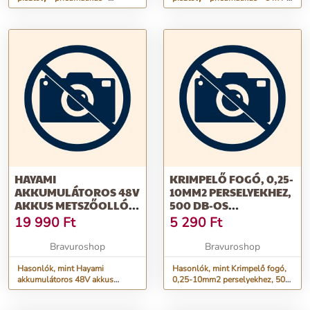
nyomásmérővel - max. 12 BAR,
tömlővel
1/4"
HAYAMI
KRIMPELŐ FOGÓ, 0,25-
AKKUMULÁTOROS 48V
10MM2 PERSELYEKHEZ,
AKKUS METSZŐOLLÓ
500 DB-OS
KOFFERBEN, 2DB
KÜLÖNBÖZŐ MÉRETŰ
19 990
Ft
5 290
Ft
AKKSIVAL
PERSELLYEL
Bravuroshop
Bravuroshop
Hasonlók, mint Hayami
Hasonlók, mint Krimpelő fogó,
akkumulátoros 48V akkus
0,25-10mm2 perselyekhez, 500
metszőolló kofferben, 2db
db-os különböző méretű
akksival
persellyel