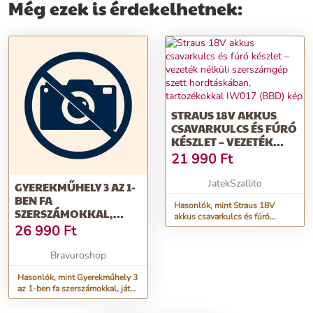
Még ezek is érdekelhetnek:
STRAUS 18V AKKUS
CSAVARKULCS ÉS FÚRÓ
KÉSZLET – VEZETÉK
NÉLKÜLI SZERSZÁMGÉP
21 990
Ft
SZETT
HORDTÁSKÁBAN,
JatekSzallito
GYEREKMŰHELY 3 AZ 1-
TARTOZÉKOKKAL
BEN FA
IW017 (BBD)
Hasonlók, mint Straus 18V
SZERSZÁMOKKAL,
akkus csavarkulcs és fúró
JÁTÉK BARKÁCSASZTAL
26 990
Ft
készlet – vezeték nélküli
FA CSAVAROKKAL,
szerszámgép szett
hordtáskában, tartozékokkal
ALKATRÉSZEKKEL,
Bravuroshop
IW017 (BBD)
SZERSZÁMOKKAL ÉS
SZERSZÁMGÉPEKKEL,
Hasonlók, mint Gyerekműhely 3
az 1-ben fa szerszámokkal, játék
SZÍNES, 3 ÉVES KORTÓL
barkácsasztal fa csavarokkal,
alkatrészekkel, szerszámokkal