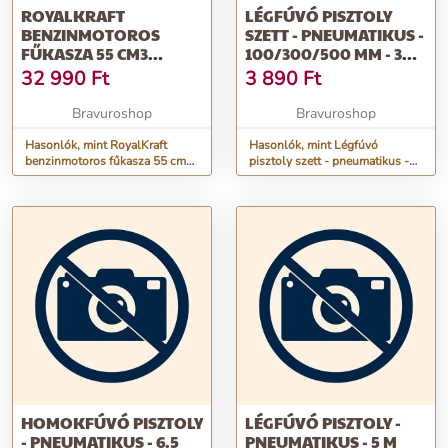
ROYALKRAFT
LÉGFÚVÓ PISZTOLY
BENZINMOTOROS
SZETT - PNEUMATIKUS -
FŰKASZA 55 CM3
100/300/500 MM - 3
MOTORRAL, 5,5 LE,
DB / SZETT
32 990
Ft
3 890
Ft
DAMILFEJJEL ÉS
VÁGÓPENGÉVEL, RK-
Bravuroshop
Bravuroshop
550
Hasonlók, mint RoyalKraft
Hasonlók, mint Légfúvó
benzinmotoros fűkasza 55 cm3
pisztoly szett - pneumatikus -
motorral, 5,5 LE, damilfejjel és
100/300/500 mm - 3 db / szett
vágópengével, RK-550
HOMOKFÚVÓ PISZTOLY
LÉGFÚVÓ PISZTOLY -
- PNEUMATIKUS - 6.5
PNEUMATIKUS - 5 M