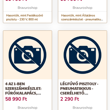
OLAJPISZTOLY - 5 DB-
OS SZETT
Bravuroshop
Bravuroshop
Hasonlók, mint Festékszóró
Hasonlók, mint Általános
pisztoly - 230 V, 800 ml
szerszámkészlet - pneumatikus
- levegő-, festék-, olajpisztoly -
5 db-os szett
4 AZ 1-BEN
LÉGFÚVÓ PISZTOLY -
SZERSZÁMKÉSZLET:
PNEUMATIKKUS -
FÚRÓKALAPÁCS,
CSERÉLHETŐ
AKKUS
FÚVÓKÁKKAL -
58 990
Ft
2 290
Ft
ÜTVECSAVAROZÓ,
16/50/80 MM - 1/4"
SAROKCSISZOLÓ,
Bravuroshop
Bravuroshop