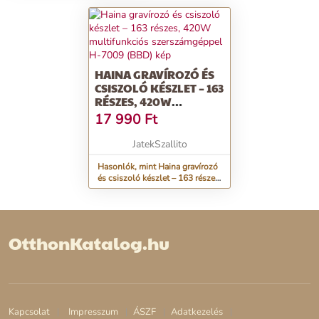
és szerszámgépekkel, színes, 3
éves kortól
HAINA GRAVÍROZÓ ÉS
CSISZOLÓ KÉSZLET – 163
RÉSZES, 420W
MULTIFUNKCIÓS
17 990
Ft
SZERSZÁMGÉPPEL H-
7009 (BBD)
JatekSzallito
Hasonlók, mint Haina gravírozó
és csiszoló készlet – 163 részes,
420W multifunkciós
szerszámgéppel H-7009 (BBD)
OtthonKatalog.hu
Kapcsolat
Impresszum
ÁSZF
Adatkezelés