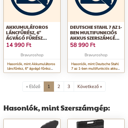
AKKUMULÁTOROS
DEUTSCHE STAHL 7 AZ 1-
LÁNCFŰRÉSZ, 6"
BEN MULTIFUNKCIÓS
ÁGVÁGÓ FŰRÉSZ
AKKUS SZERSZÁMGÉP
KÉSZLET KOFFERBEN, 2
KÉSZLET, MT9758
14 990
Ft
58 990
Ft
DB 36V AKKUVAL,
CH23-360
Bravuroshop
Bravuroshop
Hasonlók, mint Akkumulátoros
Hasonlók, mint Deutsche Stahl
láncfűrész, 6" ágvágó fűrész
7 az 1-ben multifunkciós akkus
készlet kofferben, 2 db 36V
szerszámgép készlet, MT9758
akkuval, CH23-360
« Előző
1
2
3
Következő »
Hasonlók, mint Szerszámgép: