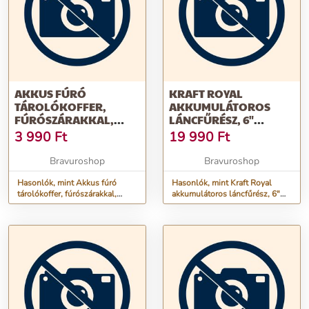
AKKUS FÚRÓ
KRAFT ROYAL
TÁROLÓKOFFER,
AKKUMULÁTOROS
FÚRÓSZÁRAKKAL,
LÁNCFŰRÉSZ, 6"
BITFEJEKKEL,
ÁGVÁGÓ FŰRÉSZ
3 990
Ft
19 990
Ft
KIEGÉSZÍTŐKKEL, 25
KÉSZLET KOFFERBEN, 2
DB-OS KÉSZLET,
DB 24V AKKUVAL, 2
Bravuroshop
Bravuroshop
FEKETE
LÁNC
Hasonlók, mint Akkus fúró
Hasonlók, mint Kraft Royal
tárolókoffer, fúrószárakkal,
akkumulátoros láncfűrész, 6"
bitfejekkel, kiegészítőkkel, 25
ágvágó fűrész készlet kofferben,
db-os készlet, fekete
2 db 24V akkuval, 2 lánc