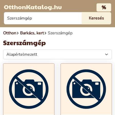
OtthonKatalog.hu
%
Otthon
Barkács, kert
Szerszámgép
Szerszámgép