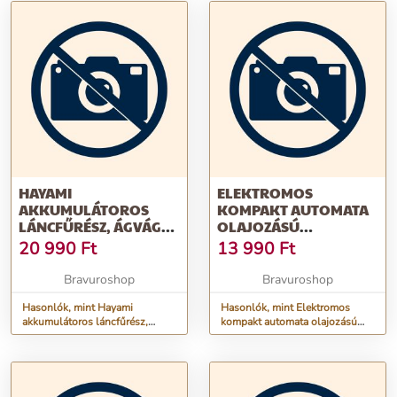
HAYAMI
ELEKTROMOS
AKKUMULÁTOROS
KOMPAKT AUTOMATA
LÁNCFŰRÉSZ, ÁGVÁGÓ
OLAJOZÁSÚ
FŰRÉSZ, 8", 20 CM,
LÁNCFŰRÉSZ, 12",
20 990
Ft
13 990
Ft
AUTOMATA OLAJOZÁS,
348MM VÁGÓLAP,
TÖLTÉSKIJELZŐ
2200W TELJESÍTMÉNY
Bravuroshop
Bravuroshop
Hasonlók, mint Hayami
Hasonlók, mint Elektromos
akkumulátoros láncfűrész,
kompakt automata olajozású
ágvágó fűrész, 8", 20 cm,
láncfűrész, 12", 348mm
automata olajozás, töltéskijelző
vágólap, 2200W teljesítmény