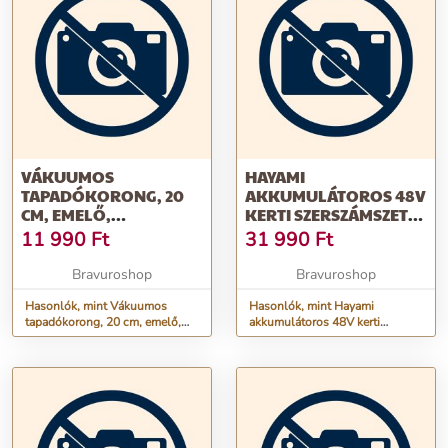
VÁKUUMOS
HAYAMI
TAPADÓKORONG, 20
AKKUMULÁTOROS 48V
CM, EMELŐ,
KERTI SZERSZÁMSZETT,
PUMPÁVAL,
AKKUS METSZŐOLLÓ +
11 990
Ft
31 990
Ft
MANOMÉTERREL, 200
AKKUS ÁGVÁGÓ
KG TEHERBÍRÁSSAL
LÁNCFŰRÉSZ
Bravuroshop
Bravuroshop
KOFFERBEN, 2DB
Hasonlók, mint Vákuumos
AKKSIVAL
Hasonlók, mint Hayami
tapadókorong, 20 cm, emelő,
akkumulátoros 48V kerti
pumpával, manométerrel, 200
szerszámszett, akkus
kg teherbírással
metszőolló + akkus ágvágó
láncfűrész kofferben, 2db
akksival