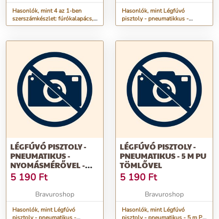
CSAVARBEHAJTÓ, 2
AKKSI, GYORSTÖLTŐ
Hasonlók, mint 4 az 1-ben
Hasonlók, mint Légfúvó
szerszámkészlet: fúrókalapács,
pisztoly - pneumatikkus -
ÉS TARTOZÉKOK,
akkus ütvecsavarozó,
cserélhető fúvókákkal -
MASSZÍV
sarokcsiszoló, csavarbehajtó, 2
16/50/80 mm - 1/4"
HORDKOFFERBEN
akksi, gyorstöltő és tartozékok,
masszív hordkofferben
LÉGFÚVÓ PISZTOLY -
LÉGFÚVÓ PISZTOLY -
PNEUMATIKUS -
PNEUMATIKUS - 5 M PU
NYOMÁSMÉRŐVEL -
TÖMLŐVEL
MAX. 12 BAR, 1/4"
5 190
Ft
5 190
Ft
Bravuroshop
Bravuroshop
Hasonlók, mint Légfúvó
Hasonlók, mint Légfúvó
pisztoly - pneumatikus -
pisztoly - pneumatikus - 5 m PU