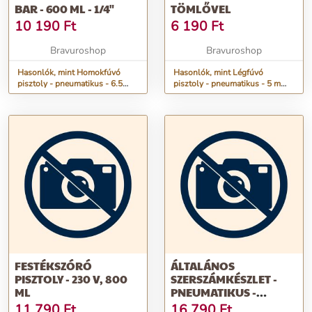
BAR - 600 ML - 1/4"
TÖMLŐVEL
10 190
Ft
6 190
Ft
Bravuroshop
Bravuroshop
Hasonlók, mint Homokfúvó
Hasonlók, mint Légfúvó
pisztoly - pneumatikus - 6.5
pisztoly - pneumatikus - 5 m
BAR - 600 ml - 1/4"
tömlővel
FESTÉKSZÓRÓ
ÁLTALÁNOS
PISZTOLY - 230 V, 800
SZERSZÁMKÉSZLET -
ML
PNEUMATIKUS -
LEVEGŐ-, FESTÉK-,
11 790
Ft
16 790
Ft