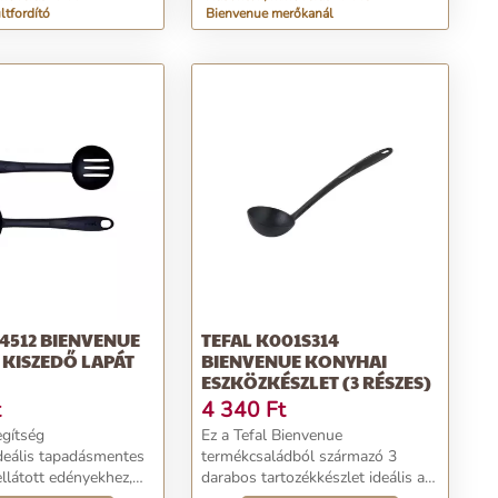
ltfordító
Bienvenue merőkanál
44512 BIENVENUE
TEFAL K001S314
KISZEDŐ LAPÁT
BIENVENUE KONYHAI
ESZKÖZKÉSZLET (3 RÉSZES)
t
4 340
Ft
egítség
Ez a Tefal Bienvenue
Ideális tapadásmentes
termékcsaládból származó 3
ellátott edényekhez,
darabos tartozékkészlet ideális a