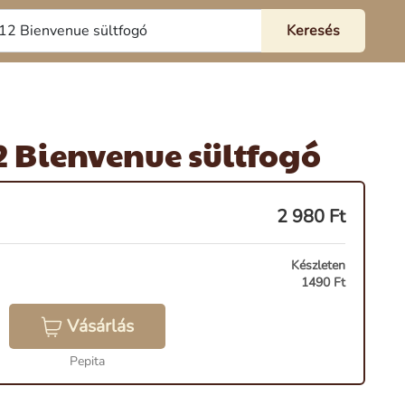
12 Bienvenue sültfogó
2 980
Ft
Készleten
1490 Ft
Vásárlás
Pepita