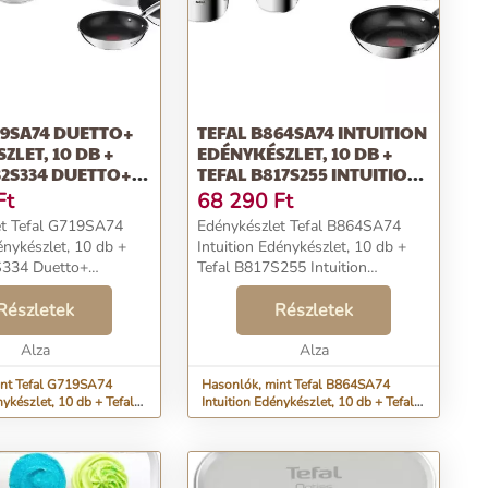
19SA74 DUETTO+
TEFAL B864SA74 INTUITION
ZLET, 10 DB +
EDÉNYKÉSZLET, 10 DB +
32S334 DUETTO+
TEFAL B817S255 INTUITION
 KÉSZLET, 3 DB
SERPENYŐ KÉSZLET 20, 26
Ft
68 290
Ft
CM
et Tefal G719SA74
Edénykészlet Tefal B864SA74
nykészlet, 10 db +
Intuition Edénykészlet, 10 db +
S334 Duetto+
Tefal B817S255 Intuition
zlet, 3 db...
Serpenyő készlet 20, 26 cm...
Részletek
Részletek
Alza
Alza
int Tefal G719SA74
Hasonlók, mint Tefal B864SA74
ykészlet, 10 db + Tefal
Intuition Edénykészlet, 10 db + Tefal
etto+ Serpenyő készlet,
B817S255 Intuition Serpenyő készlet
20, 26 cm