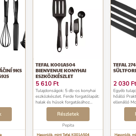
TEFAL K001A504
TEFAL 27
ČINÍ 9KS
BIENVENUE KONYHAI
SÜLTFOR
S925
ESZKÖZKÉSZLET
5 610
Ft
2 030
F
Tulajdonságok: 5 db-os konyhai
Egyéb tulaj
eszközkészlet. Ferde forgatólapát:
hőálló Prak
halak és húsok forgatásához
ellenálló 
Palacsintaforgató lapát:
mosható Id
k
palacsinták forgatásához Kanál:
Részletek
bevonattal e
főzéshez és az ételek
Pepita
felszolgálásához Hoss...
a
Hasonlók, mint Tefal K001A504
Hasonlók, mi