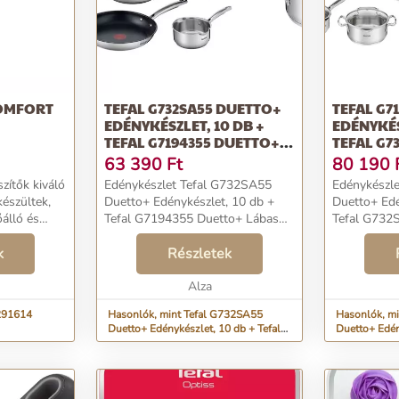
COMFORT
TEFAL G732SA55 DUETTO+
TEFAL G7
EDÉNYKÉSZLET, 10 DB +
EDÉNYKÉS
TEFAL G7194355 DUETTO+
TEFAL G7
LÁBAS FEDŐVEL 18 CM
SERPENYŐ
63 390
Ft
80 190
zítők kiváló
Edénykészlet Tefal G732SA55
Edénykészl
készültek,
Duetto+ Edénykészlet, 10 db +
Duetto+ Edé
álló és
Tefal G7194355 Duetto+ Lábas
Tefal G732
yagból.
fedővel 18 cm...
Serpenyő kés
k
Részletek
en
Alza
1291614
Hasonlók, mint Tefal G732SA55
Hasonlók, m
Duetto+ Edénykészlet, 10 db + Tefal
Duetto+ Edén
G7194355 Duetto+ Lábas fedővel 18
G732S334 Du
cm
3 db