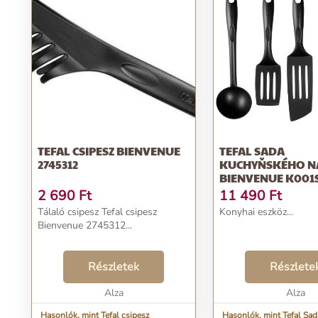
TEFAL CSIPESZ BIENVENUE
TEFAL SADA
2745312
KUCHYŇSKÉHO NÁ
BIENVENUE K001
2 690
Ft
11 490
Ft
Tálaló csipesz Tefal csipesz
Konyhai eszköz...
Bienvenue 2745312...
Részletek
Részlete
Alza
Alza
Hasonlók, mint Tefal csipesz
Hasonlók, mint Tefal Sad