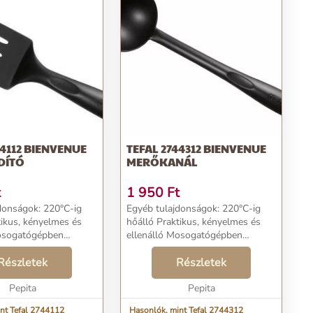
44112 BIENVENUE
TEFAL 2744312 BIENVENUE
DÍTÓ
MERŐKANÁL
t
1 950
Ft
donságok: 220°C-ig
Egyéb tulajdonságok: 220°C-ig
tikus, kényelmes és
hőálló Praktikus, kényelmes és
Mosogatógépben
ellenálló Mosogatógépben
eális tapadásmentes
mosható Ideális tapadásmentes
llátott edényekhez...
Részletek
bevonattal ellátott edényekhez...
Részletek
Pepita
Pepita
nt Tefal 2744112
Hasonlók, mint Tefal 2744312