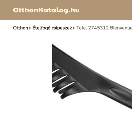
OtthonKatalog.hu
Otthon
Ételfogó csipeszek
Tefal 2745312 Bienvenue