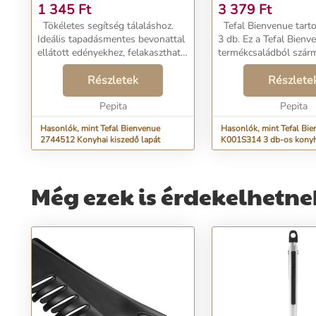
1 345
Ft
3 379
Ft
Tökéletes segítség tálaláshoz.
Tefal Bienvenue tartozékkészlet
Ideális tapadásmentes bevonattal
3 db. Ez a Tefal Bienvenue
ellátott edényekhez, felakasztható
termékcsaládból szár
nyéllel. Erős és ellenálló 220°C-ig
darabos tartozékkészle
Mosogatógépben mosható Hossz:
Részletek
mindennapi használat
Részlete
30 cm Átmérő: 8,5 cm...
maximális kényelemhe
Pepita
különböző ételek elké..
Pepita
Hasonlók, mint Tefal Bienvenue
Hasonlók, mint Tefal Bi
2744512 Konyhai kiszedő lapát
K001S314 3 db-os konyh
szett
Még ezek is érdekelhetne