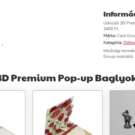
Informá
Üdvözlő 3D Premi
3400 Ft.
Márka:
Card Gro
Kategória:
Ottho
 ↓
Minőségi termék
Group márkától.
 3D Premium Pop-up Baglyok