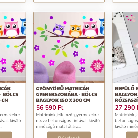
ICÁK
GYÖNYÖRŰ MATRICÁK
REPÜLŐ 
- BÖLCS
GYEREKSZOBÁBA - BÖLCS
BAGLYOK
0 CM
BAGLYOK 150 X 300 CM
RÓZSASZÍ
100 X 20
56 590
Ft
27 290
gyermekekre
Matricáink jellemzői:gyermekekre
Matricáink 
ával, kiváló
nézve biztonságos tintával, kiváló
biztonságos
minőségű matt fóliára
kiváló minő
a kontúr
nyomtatvavágja végig a kontúr
kontúr men