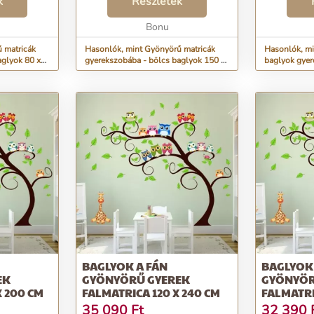
k
menténöntapadós -
Részletek
ragasztórét
ragasztóréteggel
rendelkezne
l vagy
rendelkeznekszivaccsal vagy
Bonu
cmszivaccsal
ronggyal tisztíth...
 matricák
Hasonlók, mint Gyönyörű matricák
Hasonlók, mi
aglyok 80 x
gyerekszobába - bölcs baglyok 150 x
baglyok gyere
300 cm
100 x 200 c
BAGLYOK A FÁN
BAGLYOK
EK
GYÖNYÖRŰ GYEREK
GYÖNYÖR
X 200 CM
FALMATRICA 120 X 240 CM
FALMATRI
35 090
Ft
32 390