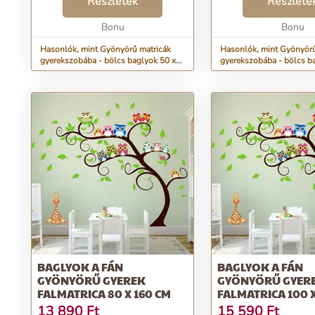
menténöntapadós -
Részletek
menténöntapadós -
Részlete
ragasztóréteggel
ragasztóréteggel
rendelkeznekszivaccsal vagy
Bonu
rendelkeznekszivaccsa
Bonu
ronggyal tisztíth...
ronggyal tisztíth...
Hasonlók, mint Gyönyörű matricák
Hasonlók, mint Gyönyörű
gyerekszobába - bölcs baglyok 50 x
gyerekszobába - bölcs b
100 cm
160 cm
BAGLYOK A FÁN
BAGLYOK A FÁN
GYÖNYÖRŰ GYEREK
GYÖNYÖRŰ GYER
FALMATRICA 80 X 160 CM
FALMATRICA 100 
13 890
Ft
15 590
Ft