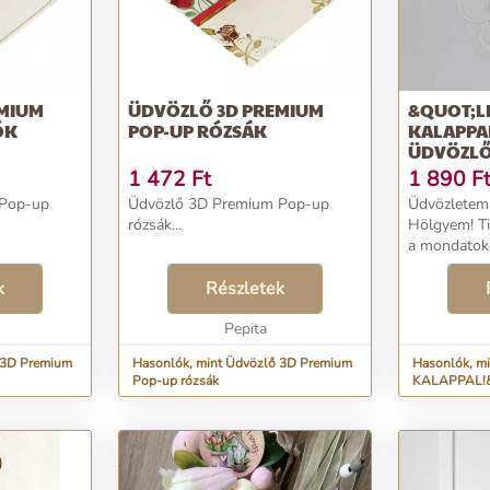
EMIUM
ÜDVÖZLŐ 3D PREMIUM
&QUOT;L
ÓK
POP-UP RÓZSÁK
KALAPPAL
ÜDVÖZLŐ
LEMEZBŐ
1 472
Ft
1 890
F
 Pop-up
Üdvözlő 3D Premium Pop-up
Üdvözletem
rózsák...
Hölgyem! Ti
a mondatok 
hagyják el,
k
Részletek
kíséretében
akkor húzza
Pepita
zsi
 3D Premium
Hasonlók, mint Üdvözlő 3D Premium
Hasonlók, mi
Pop-up rózsák
KALAPPAL!&quot;
emberkék le