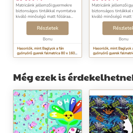
Matricáink jellemzői:gyermekre
Matricáink jellemzői:g
biztonságos tintákkal nyomtatva
biztonságos tintákkal
kiváló minőségű matt fóliáraa
kiváló minőségű matt 
kontúr mentén vágjuköntapadó -
kontúr mentén vágjuk
ragasztóréteggel
Részletek
ragasztóréteggel
Részlete
rendelkeznekméret: több
rendelkeznekméret: t
méretszivaccsal vagy ronggyal
Bonu
méretszivaccsal vagy 
Bonu
tiszt...
tiszt...
Hasonlók, mint Baglyok a fán
Hasonlók, mint Baglyok 
gyönyörű gyerek falmatrica 80 x 160
gyönyörű gyerek falmatri
cm
cm
Még ezek is érdekelhetne