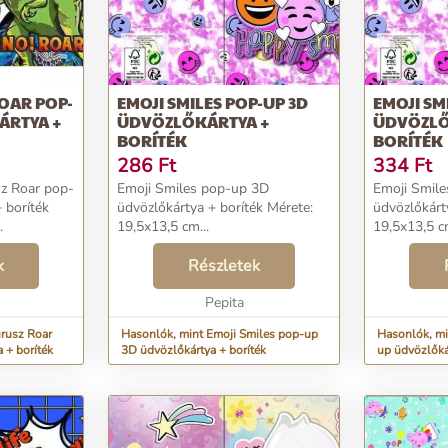
OAR POP-
EMOJI SMILES POP-UP 3D
EMOJI SM
ÁRTYA +
ÜDVÖZLŐKÁRTYA +
ÜDVÖZLŐ
BORÍTÉK
BORÍTÉK
286
Ft
334
Ft
sz Roar pop-
Emoji Smiles pop-up 3D
Emoji Smil
 boríték
üdvözlőkártya + boríték Mérete:
üdvözlőkárt
.
19,5x13,5 cm...
19,5x13,5 cm Emoji Smile
pop-up üdvö
k
Részletek
borítékMéret
Pepita
rusz Roar
Hasonlók, mint Emoji Smiles pop-up
Hasonlók, mi
 + boríték
3D üdvözlőkártya + boríték
up üdvözlőká