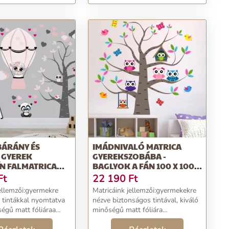
BÁRÁNY ÉS
IMÁDNIVALÓ MATRICA
 GYEREK
GYEREKSZOBÁBA -
N FALMATRICA
BAGLYOK A FÁN 100 X 100
0 CM
CM
Ft
22 190
Ft
jellemzői:gyermekre
Matricáink jellemzői:gyermekekre
 tintákkal nyomtatva
nézve biztonságos tintával, kiváló
ségű matt fóliáraa
minőségű matt fóliára
tén vágjuköntapadó -
nyomtatvavágja végig a kontúr