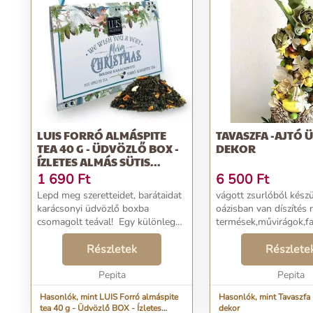
LUIS FORRÓ ALMÁSPITE
TAVASZFA -AJTÓ
TEA 40 G - ÜDVÖZLŐ BOX -
DEKOR
ÍZLETES ALMÁS SÜTIS...
1 690
Ft
6 500
Ft
Lepd meg szeretteidet, barátaidat
vágott zsurlóból készü
karácsonyi üdvözlő boxba
oázisban van díszítés 
csomagolt teával! Egy különleges
termések,művirágok,f
teaösszeállítás remek
látványos ajtó elé,mel
ajándékötlet, hiszen teázni
Részletek
különösebb gondozás
Részlete
mindenki szokott a hideg
igényel...
napokon. Forró almáspite tea íz...
Pepita
Pepita
Hasonlók, mint LUIS Forró almáspite
Hasonlók, mint Tavaszfa 
tea 40 g - Üdvözlő BOX - Ízletes
dekor