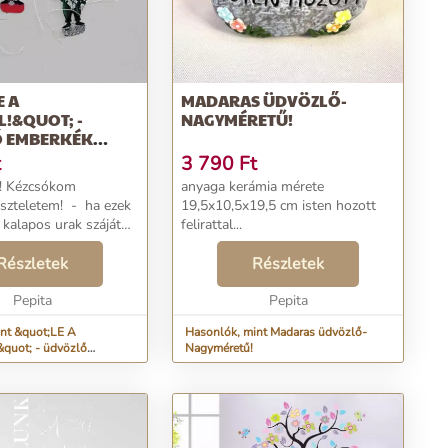
E A
MADARAS ÜDVÖZLŐ-
!&QUOT; -
NAGYMÉRETŰ!
 EMBERKÉK
L
t
3 790
Ft
! Kézcsókom
anyaga kerámia mérete
szteletem! - ha ezek
19,5x10,5x19,5 cm isten hozott
kalapos urak száját
felirattal...
 csak kalapemelés
 történhet. Hát
Részletek
Részletek
 meg a figura
nórját, és az apró emberke...
Pepita
Pepita
nt &quot;LE A
Hasonlók, mint Madaras üdvözlő-
 - üdvözlő
Nagyméretű!
mezből