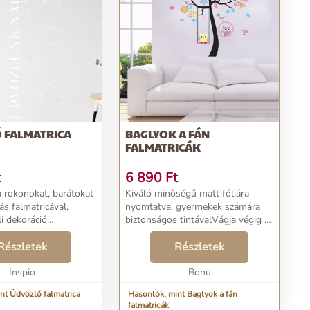
 FALMATRICA
BAGLYOK A FÁN
FALMATRICÁK
t
6 890
Ft
 rokonokat, barátokat
Kiváló minőségű matt fóliára
ás falmatricával,
nyomtatva, gyermekek számára
li dekoráció
biztonságos tintávalVágja végig a
..
kontúr menténÖntapadós -
Részletek
ragasztóréteggel
Részletek
rendelkeznekSzivaccsal vagy
Inspio
ruhával tisztíthatókA matricák
Bonu
nagyon ...
nt Üdvözlő falmatrica
Hasonlók, mint Baglyok a fán
falmatricák