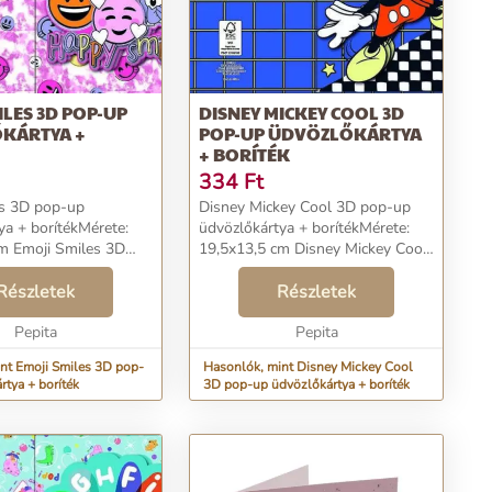
ILES 3D POP-UP
DISNEY MICKEY COOL 3D
KÁRTYA +
POP-UP ÜDVÖZLŐKÁRTYA
+ BORÍTÉK
334
Ft
es 3D pop-up
Disney Mickey Cool 3D pop-up
ya + borítékMérete:
üdvözlőkártya + borítékMérete:
s 3D
19,5x13,5 cm Disney Mickey Cool
zlőkártya +
3D pop-up üdvözlőkártya +
e: 19,5x13,5 cm...
Részletek
borítékMérete: 19,5x13,5 cm...
Részletek
Pepita
Pepita
nt Emoji Smiles 3D pop-
Hasonlók, mint Disney Mickey Cool
rtya + boríték
3D pop-up üdvözlőkártya + boríték