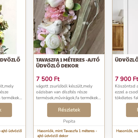
 ÜDVÖZLŐ
TAVASZFA 1 MÉTERES -AJTÓ
ÜDVÖZLŐ
ÜDVÖZLŐ DEKOR
7 500
Ft
7 900
F
lt,mely
vágott zsurlóból készült,mely
Köszöntsd a
része
oázisban van díszítés része
ezzel a csod
a termékek
termések,művirágok,fa termékek
tökéletes fa
lé téve
látványos ajtó elé,mellé téve
előszobába..
t nem
k
különösebb gondozást nem
Részletek
igényel...
Pepita
-ajtó üdvözlő
Hasonlók, mint Tavaszfa 1 méteres -
Hasonlók, mi
ajtó üdvözlő dekor