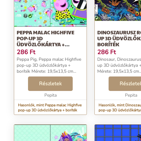
PEPPA MALAC HIGHFIVE
DINOSZAURUSZ R
POP-UP 3D
UP 3D ÜDVÖZLŐK
ÜDVÖZLŐKÁRTYA +
BORÍTÉK
BORÍTÉK
286
Ft
286
Ft
Peppa Pig, Peppa malac Highfive
Dinosaur, Dinoszauru
pop-up 3D üdvözlőkártya +
up 3D üdvözlőkártya +
boríték Mérete: 19,5x13,5 cm...
Mérete: 19,5x13,5 cm..
Részletek
Részlete
Pepita
Pepita
Hasonlók, mint Peppa malac Highfive
Hasonlók, mint Dinoszau
pop-up 3D üdvözlőkártya + boríték
pop-up 3D üdvözlőkártya