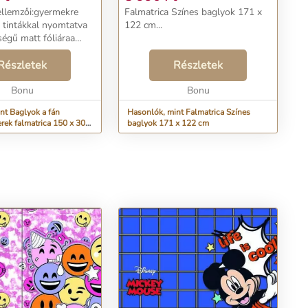
jellemzői:gyermekre
Falmatrica Színes baglyok 171 x
 tintákkal nyomtatva
122 cm...
ségű matt fóliáraa
tén vágjuköntapadó -
eggel
Részletek
Részletek
kméret: több
csal vagy ronggyal
Bonu
Bonu
nt Baglyok a fán
Hasonlók, mint Falmatrica Színes
rek falmatrica 150 x 300
baglyok 171 x 122 cm