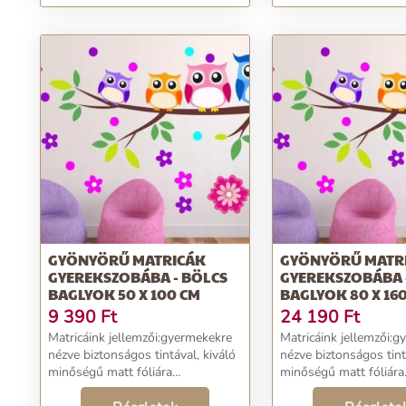
almás sütis...
GYÖNYÖRŰ MATRICÁK
GYÖNYÖRŰ MATR
GYEREKSZOBÁBA - BÖLCS
GYEREKSZOBÁBA 
BAGLYOK 50 X 100 CM
BAGLYOK 80 X 16
9 390
Ft
24 190
Ft
Matricáink jellemzői:gyermekekre
Matricáink jellemzői:
nézve biztonságos tintával, kiváló
nézve biztonságos tint
minőségű matt fóliára
minőségű matt fóliára
nyomtatvavágja végig a kontúr
nyomtatvavágja végig 