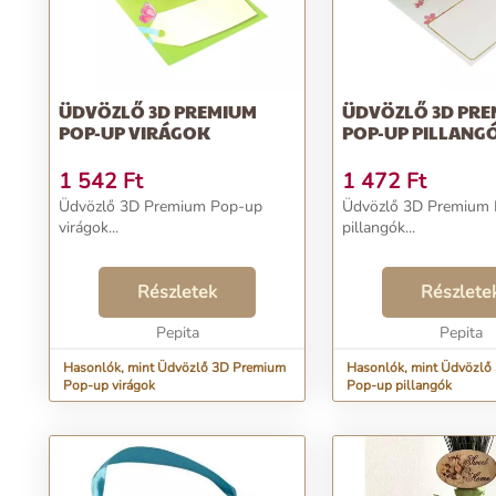
ÜDVÖZLŐ 3D PREMIUM
ÜDVÖZLŐ 3D PR
POP-UP VIRÁGOK
POP-UP PILLANG
1 542
Ft
1 472
Ft
Üdvözlő 3D Premium Pop-up
Üdvözlő 3D Premium
virágok...
pillangók...
Részletek
Részlete
Pepita
Pepita
Hasonlók, mint Üdvözlő 3D Premium
Hasonlók, mint Üdvözlő
Pop-up virágok
Pop-up pillangók