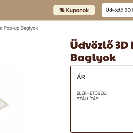
%
Kuponok
m Pop-up Baglyok
Üdvözlő 3D
Baglyok
ÁR
ELÉRHETŐSÉG:
SZÁLLÍTÁS: