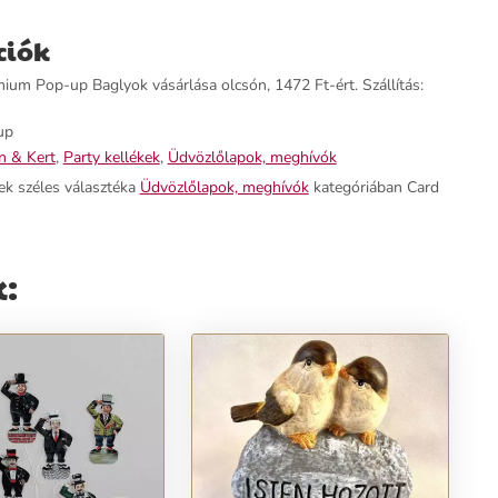
ciók
um Pop-up Baglyok vásárlása olcsón, 1472 Ft-ért. Szállítás:
up
n & Kert
,
Party kellékek
,
Üdvözlőlapok, meghívók
ek széles választéka
Üdvözlőlapok, meghívók
kategóriában Card
: