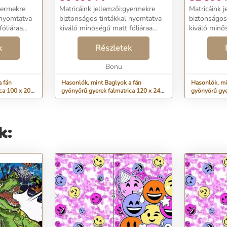
yermekre
Matricáink jellemzői:gyermekre
Matricáink 
 nyomtatva
biztonságos tintákkal nyomtatva
biztonságos
fóliáraa
kiváló minőségű matt fóliáraa
kiváló minő
öntapadó -
kontúr mentén vágjuköntapadó -
kontúr men
k
ragasztóréteggel
Részletek
ragasztórét
öbb
rendelkeznekméret: több
rendelkezne
ronggyal
méretszivaccsal vagy ronggyal
Bonu
méretszivac
tiszt...
tiszt...
a fán
Hasonlók, mint Baglyok a fán
Hasonlók, mi
ca 100 x 200
gyönyörű gyerek falmatrica 120 x 240
gyönyörű gye
cm
cm
k: