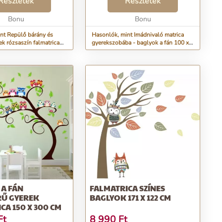
eggel
Részletek
menténöntapadós -
Részletek
kmérete: 100 x 200
ragasztóréteggel
 vagy ronggyal ti...
Bonu
rendelkeznekszivaccsal vagy
Bonu
ronggyal tisztíth...
nt Repülő bárány és
Hasonlók, mint Imádnivaló matrica
k rózsaszín falmatrica
gyerekszobába - baglyok a fán 100 x
m
100 cm
 A FÁN
FALMATRICA SZÍNES
Ű GYEREK
BAGLYOK 171 X 122 CM
CA 150 X 300 CM
Ft
8 990
Ft