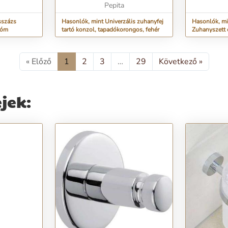
használata, akár utazásokra ...
Pepita
zuhanycső 1
sszázs
Hasonlók, mint Univerzális zuhanyfej
Hasonlók, mi
róm
tartó konzol, tapadókorongos, fehér
Zuhanyszett 
« Előző
1
2
3
…
29
Következő »
jek: