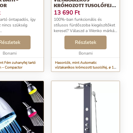
TOR
KRÓMOZOTT TUSOLÓFEJ,
Ø 11 CM - WENKO
t
13 690
Ft
tartó öntapadós, így
100%-ban funkcionális és
z nincs szükség
stílusos fürdőszoba kiegészítőket
..
keresel? Válaszd a Wenko márkát,
melynek praktikus darabjai
Részletek
átgondolt tervezést tükröznek. A
Részletek
népszerű német márka elegáns
Bonami
lakáskiegészítőke...
Bonami
nt Fém zuhanyfej tartó
Hasonlók, mint Automatic
h – Compactor
víztakarékos krómozott tusolófej, ø 11
cm - Wenko