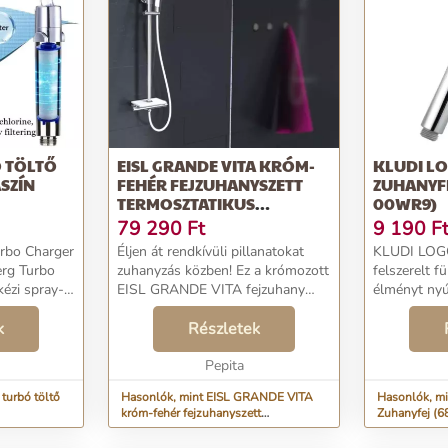
 TÖLTŐ
EISL GRANDE VITA KRÓM-
KLUDI LO
SZÍN
FEHÉR FEJZUHANYSZETT
ZUHANYFE
TERMOSZTATIKUS
00WR9)
CSAPTELEPPEL
79 290
Ft
9 190
F
rbo Charger
Éljen át rendkívüli pillanatokat
KLUDI LOGO
rg Turbo
zuhanyzás közben! Ez a krómozott
felszerelt f
ézi spray-
EISL GRANDE VITA fejzuhany
élményt nyú
 belső
szett termosztatikus csapteleppel
Jellemzői: -
eli
k
kis wellness részleggé varázsolja
Részletek
Egyféle zuh
ezik. Ez a
zuhanyzóját! Szép, letisztult dizájn:
Névleges víz
.
A...
Pepita
bar nyomá...
turbó töltő
Hasonlók, mint EISL GRANDE VITA
Hasonlók, m
króm-fehér fejzuhanyszett
Zuhanyfej (
termosztatikus csapteleppel