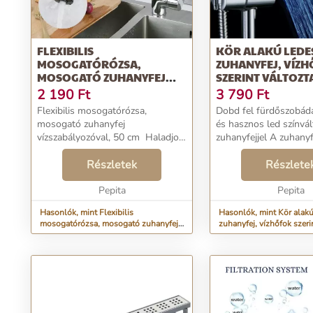
FLEXIBILIS
KÖR ALAKÚ LEDE
MOSOGATÓRÓZSA,
ZUHANYFEJ, VÍZ
MOSOGATÓ ZUHANYFEJ
SZERINT VÁLTOZT
VÍZSZABÁLYOZÓVAL, 50 CM
SZÍNÉT
2 190
Ft
3 790
Ft
Flexibilis mosogatórózsa,
Dobd fel fürdőszobád
mosogató zuhanyfej
és hasznos led színvá
vízszabályozóval, 50 cm Haladjon
zuhanyfejjel A zuhanyfej beépített
gyorsabban a házimunkával és
led izzókkal rendelkez
könnyítse meg a mosogatást!
Részletek
megnyitod a csapot vil
Részlete
Ezzel a csapra szerelhető rózsával
A világítás energiáját az
a vizet messzebbre vezet...
Pepita
Pepita
Hasonlók, mint Flexibilis
Hasonlók, mint Kör alakú
mosogatórózsa, mosogató zuhanyfej
zuhanyfej, vízhőfok szerin
vízszabályozóval, 50 cm
színét