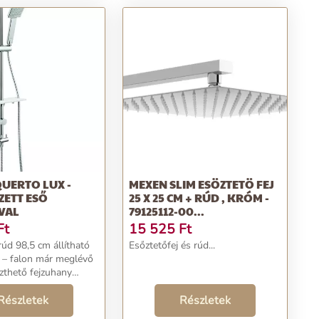
UERTO LUX -
MEXEN SLIM ESÖZTETÖ FEJ
ZETT ESŐ
25 X 25 CM + RÚD , KRÓM -
VAL
79125112-00...
Ft
15 525
Ft
úd 98,5 cm állítható
Esőztetőfej és rúd...
 – falon már meglévő
szthető fejzuhany
0 cm 1 funkciós
EasyClean a vízkő
Részletek
Részletek
olításához fém