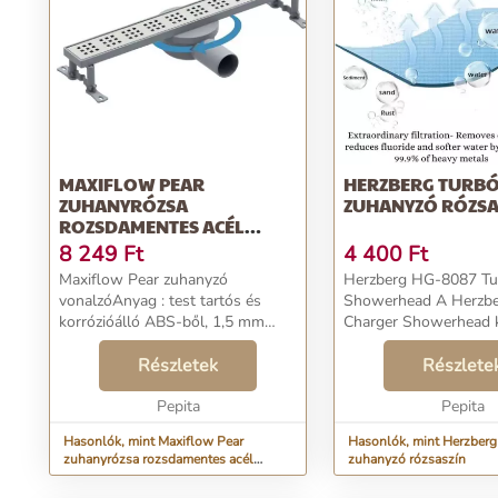
MAXIFLOW PEAR
HERZBERG TURBÓ
ZUHANYRÓZSA
ZUHANYZÓ RÓZSA
ROZSDAMENTES ACÉL
RÁCCSAL, 50CM
8 249
Ft
4 400
Ft
Maxiflow Pear zuhanyzó
Herzberg HG-8087 Tu
vonalzóAnyag : test tartós és
Showerhead A Herzbe
korrózióálló ABS-ből, 1,5 mm
Charger Showerhead k
vastag rozsdamentes acél rács.A
vel megkülönböztetett
304 rozsdamentes acélból készült
Részletek
felépítésű és légfelvét
Részlete
rács eltávolítható, és könnyű
technológiával rendelk
hozzáférést biztosít a ...
Pepita
vízkiterjesztést kisebb..
Pepita
Hasonlók, mint Maxiflow Pear
Hasonlók, mint Herzberg 
zuhanyrózsa rozsdamentes acél
zuhanyzó rózsaszín
ráccsal, 50cm