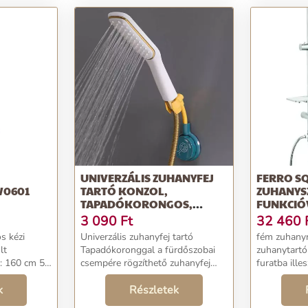
UNIVERZÁLIS ZUHANYFEJ
FERRO SQ
W0601
TARTÓ KONZOL,
ZUHANYS
TAPADÓKORONGOS,
FUNKCIÓ
FEHÉR
3 090
Ft
32 460
s kézi
Univerzális zuhanyfej tartó
fém zuhanyr
lt
Tapadókoronggal a fürdőszobai
zuhanytartó
: 160 cm 5
csempére rögzíthető zuhanyfej
furatba ille
zabályozás: -
konzol. Egyszerű, felszerelése
mérete 20x2
ió -Vízesés
k
nem igényel semmilyen barkács
Részletek
kézizuhany 
ő masszírozó
feladatot. Kényelmes a
gyors eltáv