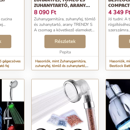
ZUHANYTARTÓ, ARANY
COMPAC
TRENDY S
8 090
Ft
4 349
F
 cucina
Zuhanygarnitúra, zuhanyfej, tömlő
Jó tudni: A 
j...
és zuhanytartó, arany TRENDY S
rögzítéséhe
A csomag a következő elemeket
szerszámra..
tartalmazza: ABS para
k
zuhanytartó 1,5 m hosszú
Részletek
zuhanycső, arany megjelenésű,
1/2 anyával a végén, amel...
Pepita
tó gégecsöves
Hasonlók, mint Zuhanygarnitúra,
Hasonlók, mi
tó fej
zuhanyfej, tömlő és zuhanytartó,
Bestlock Bat
arany TRENDY S