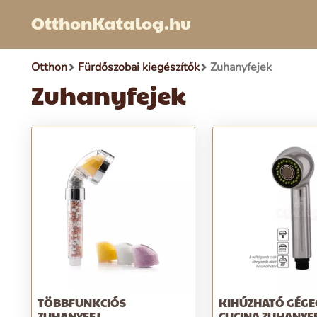
OtthonKatalog.hu
Otthon
Fürdőszobai kiegészítők
Zuhanyfejek
Zuhanyfejek
TÖBBFUNKCIÓS
KIHÚZHATÓ GÉGE
ZUHANYFEJ
CUCINA ZUHANYF