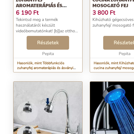
AROMATERÁPIÁS ÉS
MOSOGATÓ FEJ
ÁSVÁNYI ANYAGOKKAL
6 190
Ft
3 800
Ft
Tekintsd meg a termék
Kihúzható gégecsöves
használatáról készült
zuhanyfej/ mosogató fe
videóbemutatónkat! [b]]az otthoni
legújabb elemeket kínálja, például
a Többfunkciós Eco zuhany
Részletek
Részlete
aromaterápiával és ásványi
anyagokkal Shosence Home...
Pepita
Pepita
Hasonlók, mint Többfunkciós
Hasonlók, mint Kihúzha
zuhanyfej aromaterápiás és ásványi
cucina zuhanyfej/ mosoga
anyagokkal