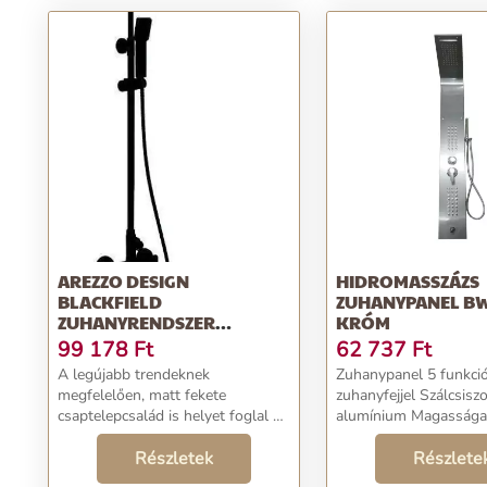
AREZZO DESIGN
HIDROMASSZÁZS
BLACKFIELD
ZUHANYPANEL B
ZUHANYRENDSZER
KRÓM
(KOMPLETT)
99 178
Ft
62 737
Ft
A legújabb trendeknek
Zuhanypanel 5 funkció
megfelelően, matt fekete
zuhanyfejjel Szálcsiszo
csaptelepcsalád is helyet foglal a
alumínium Magassága
szortimentünkben. A légiesen
állásban állítható vízs
könnyített karok megfelelnek a
Részletek
Esőztető zuhany funkc
Részlete
mostani mainstream-nek, és
funkció -Szemből jöv