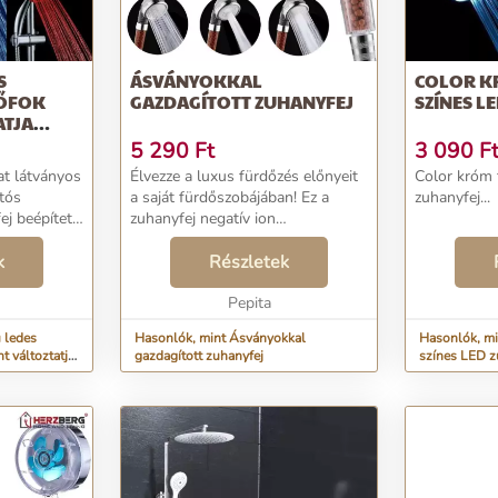
S
ÁSVÁNYOKKAL
COLOR K
HŐFOK
GAZDAGÍTOTT ZUHANYFEJ
SZÍNES L
ATJA
5 290
Ft
3 090
F
at látványos
Élvezze a luxus fürdőzés előnyeit
Color króm 
ltós
a saját fürdőszobájában! Ez a
zuhanyfej...
zuhanyfej negatív ion
ik, ahogy
ásványgömböket tartalmaz,
ágítani kezd
k
amelyek felszívják a káros
Részletek
 átfoly...
anyagokat és toxinokat, és javítják
a vízből történő természe...
Pepita
 ledes
Hasonlók, mint Ásványokkal
Hasonlók, mi
t változtatja
gazdagított zuhanyfej
színes LED z