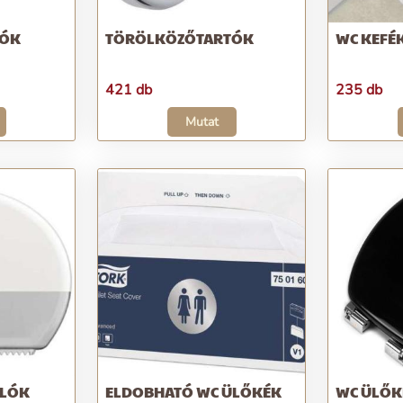
LÓK
TÖRÖLKÖZŐTARTÓK
WC KEFÉ
421 db
235 db
Mutat
OLÓK
ELDOBHATÓ WC ÜLŐKÉK
WC ÜLŐK