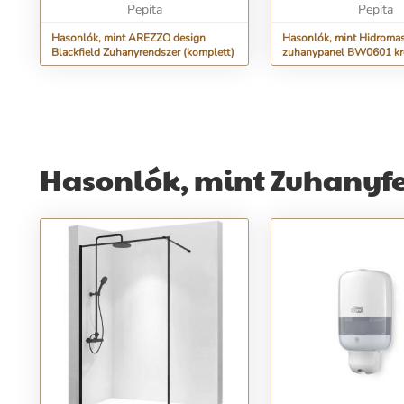
természetesen az AREZZO
Pepita
vízsugár -Kézi...
Pepita
design...
Hasonlók, mint AREZZO design
Hasonlók, mint Hidroma
Blackfield Zuhanyrendszer (komplett)
zuhanypanel BW0601 k
Hasonlók, mint Zuhanyfe