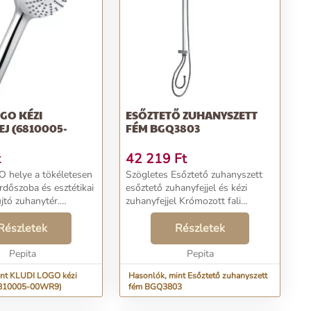
GO KÉZI
ESŐZTETŐ ZUHANYSZETT
J (6810005-
FÉM BGQ3803
t
42 219
Ft
 helye a tökéletesen
Szögletes Esőztető zuhanyszett
ürdőszoba és esztétikai
esőztető zuhanyfejjel és kézi
jtó zuhanytér.
zuhanyfejjel Krómozott fali
 Kézizuhany 1S -
zuhanyszett, elegáns, letisztult
anysugárral: normál -
Részletek
megjelenéssel. Tökéletesen
Részletek
mennyiség: 9 l/perc, 3
illeszkedik minden fürdőszobába!
Pepita
Anyaga: Fém ...
Pepita
int KLUDI LOGO kézi
Hasonlók, mint Esőztető zuhanyszett
6810005-00WR9)
fém BGQ3803