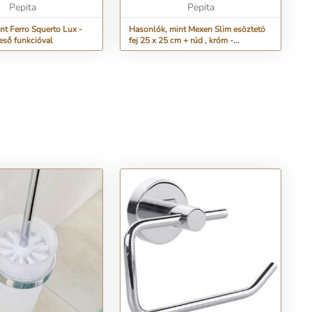
50 cm 50 cm c...
Pepita
Pepita
nt Ferro Squerto Lux -
Hasonlók, mint Mexen Slim esöztetö
eső funkcióval
fej 25 x 25 cm + rúd , króm -
79125112-00...