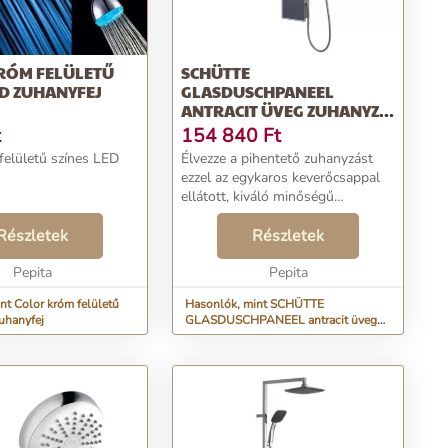
RÓM FELÜLETŰ
SCHÜTTE
ED ZUHANYFEJ
GLASDUSCHPANEEL
ANTRACIT ÜVEG ZUHANYZÓ
EGYKAROS CSAPTELEPPEL
t
154 840
Ft
felületű színes LED
Élvezze a pihentető zuhanyzást
ezzel az egykaros keverőcsappal
ellátott, kiváló minőségű
SCHÜTTE GLASDUSCHPANEEL
Részletek
üveg zuhanypanellel! A
Részletek
zuhanyrendszer fémből készült és
Pepita
hosszú élettartamú. Biztonsági ...
Pepita
nt Color króm felületű
Hasonlók, mint SCHÜTTE
uhanyfej
GLASDUSCHPANEEL antracit üveg
zuhanyzó egykaros csapteleppel