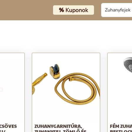
%
Kuponok
CSÖVES
ZUHANYGARNITÚRA,
FÉM ZUH
EJ/
ZUHANYFEJ, TÖMLŐ ÉS
BESTLOCK