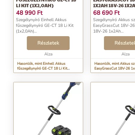
LI KIT (1X2,0AH)
1X2AH 18V-26 1X2
48 990
Ft
68 690
Ft
Szegélynyíró Einhell Akkus
Szegélynyíró Akkus sz
fűszegélynyíró GE-CT 18 Li Kit
EasyGrassCut 18V-2
(1x2,0Ah)...
18V-26 1x2Ah...
Részletek
Részlete
Alza
Alza
Hasonlók, mint Einhell Akkus
Hasonlók, mint Akkus sz
fűszegélynyíró GE-CT 18 Li Kit
EasyGrassCut 18V-26 1
(1x2,0Ah)
1x2Ah