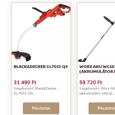
BLACK&DECKER GL7033-QS
WORX AKU WG18
(AKKUMULÁTOR 
31 490
Ft
59 720
Ft
Szegélynyíró Black&Decker
Szegélynyíró Worx 
GL7033-QS...
(akkumulátor nélkül)...
Részletek
Részlete