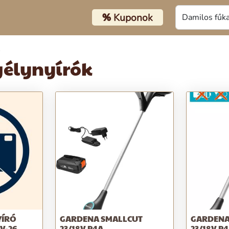
%
Kuponok
gélynyírók
YÍRÓ
GARDENA SMALLCUT
GARDENA
V-26
23/18V P4A
23/18V 