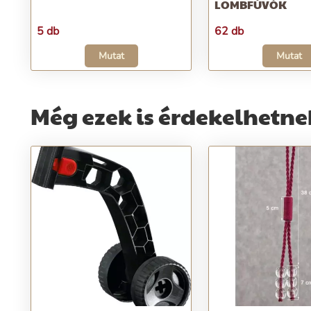
LOMBFÚVÓK
5 db
62 db
Mutat
Mutat
Még ezek is érdekelhetne