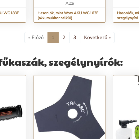
Alza
AKU WG183E
Hasonlók, mint Worx AKU WG163E
Hasonlók, m
(akkumulátor nélkül)
szegélynyíró
« Előző
1
2
3
Következő »
fűkaszák, szegélynyírók: