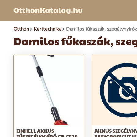
OtthonKatalog.hu
Otthon
Kerttechnika
Damilos fűkaszák, szegélynyírók
Damilos fűkaszák, sze
EINHELL AKKUS
AKKUS SZEGÉLYN
FŰSZEGÉLYNYÍRÓ GE-CT 18
EASYGRASSCUT 18