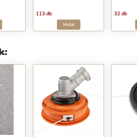
113 db
32 db
Mutat
k: