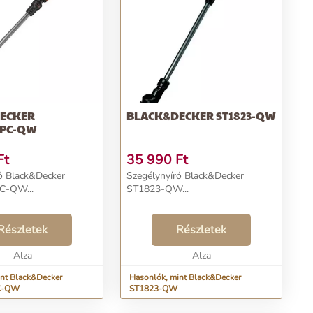
ECKER
BLACK&DECKER ST1823-QW
EPC-QW
Ft
35 990
Ft
ó Black&Decker
Szegélynyíró Black&Decker
C-QW...
ST1823-QW...
Részletek
Részletek
Alza
Alza
int Black&Decker
Hasonlók, mint Black&Decker
C-QW
ST1823-QW