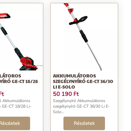
LÁTOROS
AKKUMULÁTOROS
YÍRÓ GE-CT 18/28
SZEGÉLYNYÍRÓ GE-CT 36/30
LI E-SOLO
Ft
50 190
Ft
ró Akkumulátoros
Szegélynyíró Akkumulátoros
ó GE-CT 18/28 Li-
szegélynyíró GE-CT 36/30 Li E-
Solo...
Részletek
Részletek