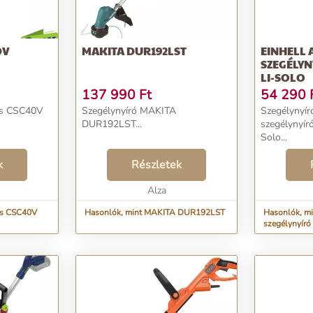
0V
MAKITA DUR192LST
EINHELL
SZEGÉLYN
LI-SOLO
137 990
Ft
54 290
ls CSC40V
Szegélynyíró MAKITA
Szegélynyír
DUR192LST...
szegélynyír
Solo...
k
Részletek
Alza
ls CSC40V
Hasonlók, mint MAKITA DUR192LST
Hasonlók, mi
szegélynyíró