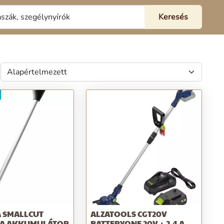
 SMALLCUT
ALZATOOLS CGT20V
P4A AKKUMULÁTOR
BATTERYONE 20V + 2,4 A