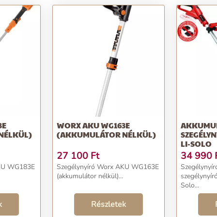
3E
WORX AKU WG163E
AKKUMU
NÉLKÜL)
(AKKUMULÁTOR NÉLKÜL)
SZEGÉLYN
LI-SOLO
27 100
Ft
34 990
AKU WG183E
Szegélynyíró Worx AKU WG163E
Szegélynyí
(akkumulátor nélkül)...
szegélynyír
Solo...
k
Részletek