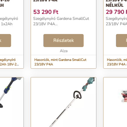
AH
NÉLKÜL
53 290
Ft
29 790
egélynyíró
Szegélynyíró Gardena SmallCut
Szegélynyír
6 1x2Ah
23/18V P4A...
23/18V P4A 
k
Részletek
Alza
egélynyíró
Hasonlók, mint Gardena SmallCut
Hasonlók, mi
x2Ah 18V-26
23/18V P4A
23/18V P4A 