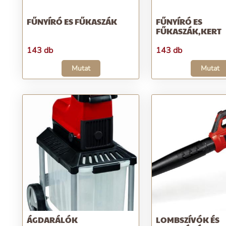
FŰNYÍRÓ ES FŰKASZÁK
FŰNYÍRÓ ES
FŰKASZÁK,KERT
143 db
143 db
Mutat
Mutat
ÁGDARÁLÓK
LOMBSZÍVÓK ÉS