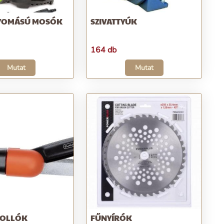
YOMÁSÚ MOSÓK
SZIVATTYÚK
164 db
Mutat
Mutat
 OLLÓK
FŰNYÍRÓK