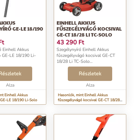
 AKKUS
EINHELL AKKUS
YÍRÓ GE-LE 18/190
FŰSZEGÉLYVÁGÓ KOCSIVAL
GE-CT 18/28 LI TC-SOLO
Ft
43 290
Ft
ó Einhell Akkus
Szegélynyíró Einhell Akkus
ó GE-LE 18/190 Li-
fűszegélyvágó kocsival GE-CT
18/28 Li TC-Solo...
Részletek
Részletek
Alza
Alza
nt Einhell Akkus
Hasonlók, mint Einhell Akkus
 GE-LE 18/190 Li-Solo
fűszegélyvágó kocsival GE-CT 18/28
Li TC-Solo