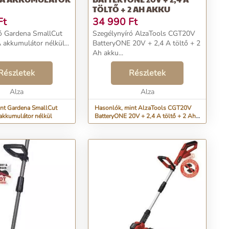
TÖLTŐ + 2 AH AKKU
Ft
34 990
Ft
ó Gardena SmallCut
Szegélynyíró AlzaTools CGT20V
akkumulátor nélkül...
BatteryONE 20V + 2,4 A töltő + 2
Ah akku...
Részletek
Részletek
Alza
Alza
nt Gardena SmallCut
Hasonlók, mint AlzaTools CGT20V
akkumulátor nélkül
BatteryONE 20V + 2,4 A töltő + 2 Ah
akku