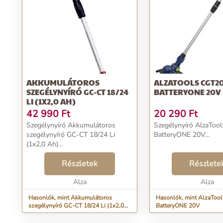
AKKUMULÁTOROS
ALZATOOLS CGT2
SZEGÉLYNYÍRÓ GC-CT 18/24
BATTERYONE 20V
LI (1X2,0 AH)
42 990
Ft
20 290
Ft
Szegélynyíró Akkumulátoros
Szegélynyíró AlzaToo
szegélynyíró GC-CT 18/24 Li
BatteryONE 20V...
(1x2,0 Ah)...
Részletek
Részlete
Alza
Alza
Hasonlók, mint Akkumulátoros
Hasonlók, mint AlzaToo
szegélynyíró GC-CT 18/24 Li (1x2,0
BatteryONE 20V
Ah)