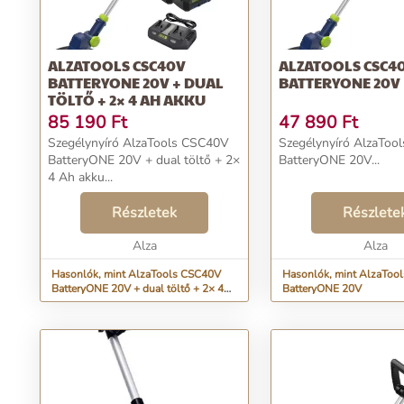
ALZATOOLS CSC40V
ALZATOOLS CSC4
BATTERYONE 20V + DUAL
BATTERYONE 20V
TÖLTŐ + 2× 4 AH AKKU
85 190
Ft
47 890
Ft
Szegélynyíró AlzaTools CSC40V
Szegélynyíró AlzaToo
BatteryONE 20V + dual töltő + 2×
BatteryONE 20V...
4 Ah akku...
Részletek
Részlete
Alza
Alza
Hasonlók, mint AlzaTools CSC40V
Hasonlók, mint AlzaToo
BatteryONE 20V + dual töltő + 2× 4
BatteryONE 20V
Ah akku