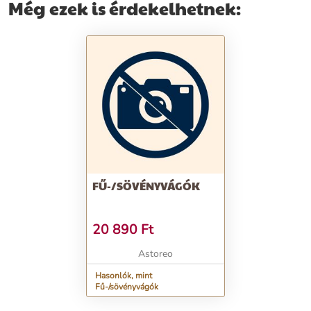
Még ezek is érdekelhetnek:
FŰ-/SÖVÉNYVÁGÓK
20 890
Ft
Astoreo
Hasonlók, mint
Fű-/sövényvágók