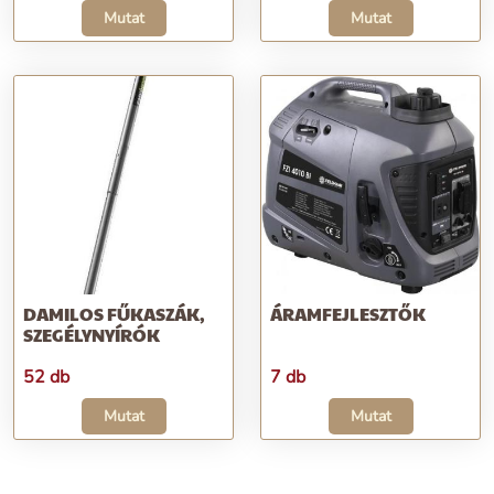
Mutat
Mutat
DAMILOS FŰKASZÁK,
ÁRAMFEJLESZTŐK
SZEGÉLYNYÍRÓK
52 db
7 db
Mutat
Mutat