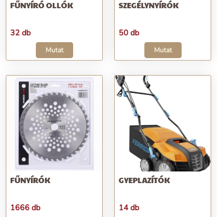
FŰNYÍRÓ OLLÓK
SZEGÉLYNYÍRÓK
32 db
50 db
Mutat
Mutat
FŰNYÍRÓK
GYEPLAZÍTÓK
1666 db
14 db