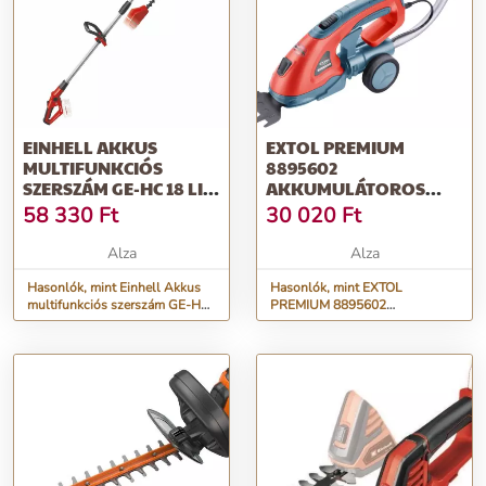
EINHELL AKKUS
EXTOL PREMIUM
MULTIFUNKCIÓS
8895602
SZERSZÁM GE-HC 18 LI
AKKUMULÁTOROS
T-SOLO (AKKU
OLLÓ TELESZKÓPOS
58 330
Ft
30 020
Ft
NÉLKÜL)
NYÉLLEL, 8895602
Alza
Alza
Hasonlók, mint Einhell Akkus
Hasonlók, mint EXTOL
multifunkciós szerszám GE-HC
PREMIUM 8895602
18 Li T-Solo (akku nélkül)
akkumulátoros olló teleszkópos
nyéllel, 8895602