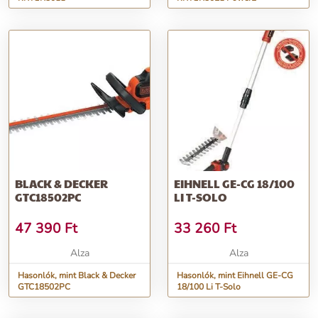
BLACK & DECKER
EIHNELL GE-CG 18/100
GTC18502PC
LI T-SOLO
47 390
Ft
33 260
Ft
Alza
Alza
Hasonlók, mint Black & Decker
Hasonlók, mint Eihnell GE-CG
GTC18502PC
18/100 Li T-Solo