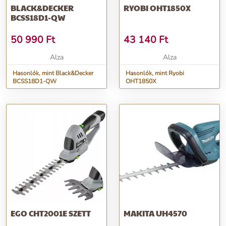
BLACK&DECKER
RYOBI OHT1850X
BCSS18D1-QW
50 990
Ft
43 140
Ft
Alza
Alza
Hasonlók, mint Black&Decker
Hasonlók, mint Ryobi
BCSS18D1-QW
OHT1850X
EGO CHT2001E SZETT
MAKITA UH4570