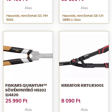
Alza
Alza
Hasonlók, mint Einhell GC-HH
Hasonlók, mint Einhell GE-CH
5042
18/60 Li-Solo
FISKARS QUANTUM™
KREATOR KRTGR3001
SÖVÉNYNYÍRÓ HS102
114820
25 990
Ft
8 090
Ft
Alza
Alza