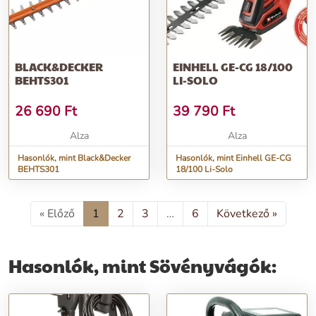
BLACK&DECKER
EINHELL GE-CG 18/100
BEHTS301
LI-SOLO
26 690
Ft
39 790
Ft
Alza
Alza
Hasonlók, mint Black&Decker
Hasonlók, mint Einhell GE-CG
BEHTS301
18/100 Li-Solo
« Előző
1
2
3
…
6
Következő »
Hasonlók, mint Sövényvágók: