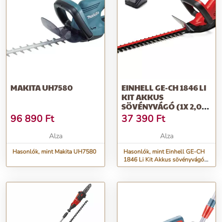
MAKITA UH7580
EINHELL GE-CH 1846 LI
KIT AKKUS
SÖVÉNYVÁGÓ (1X 2,0
AH)
96 890
Ft
37 390
Ft
Alza
Alza
Hasonlók, mint Makita UH7580
Hasonlók, mint Einhell GE-CH
1846 Li Kit Akkus sövényvágó
(1x 2,0 Ah)