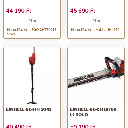
44 190
Ft
45 690
Ft
Alza
Alza
Hasonlók, mint EGO CHT2001E
Hasonlók, mint Makita UH4570
Szett
EINHELL GC-HH 5042
EINHELL GE-CH 18/60
LI-SOLO
40 490
Ft
59 190
Ft