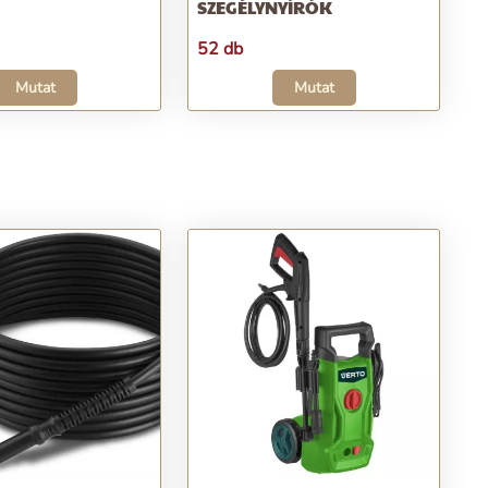
SZEGÉLYNYÍRÓK
52 db
Mutat
Mutat