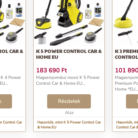
ROL CAR &
K 5 POWER CONTROL CAR &
K 3 PRE
HOME EU
CONTROL
183 690
Ft
101 89
K 4 Power
Magasnyomású mosó K 5 Power
Magasnyom
U...
Control Car & Home EU...
Premium Po
Home *EU...
k
Részletek
Alza
r Control Car
Hasonlók, mint K 5 Power Control Car
Hasonlók, m
& Home EU
Control Car