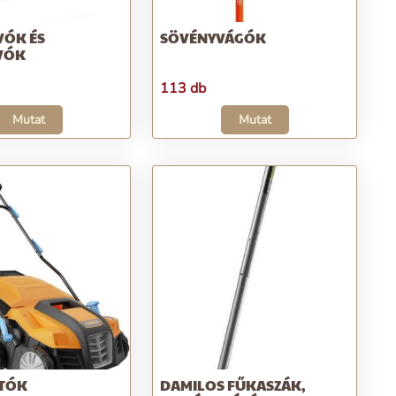
VÓK ÉS
SÖVÉNYVÁGÓK
VÓK
113 db
Mutat
Mutat
ÍTÓK
DAMILOS FŰKASZÁK,