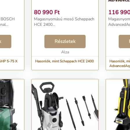
80 990
Ft
116 99
ó BOSCH
Magasnyomású mosó Scheppach
Magasnyom
al...
HCE 2400...
AdvancedAqu
k
Részletek
Alza
GHP 5-75 X
Hasonlók, mint Scheppach HCE 2400
Hasonlók, m
AdvancedAq