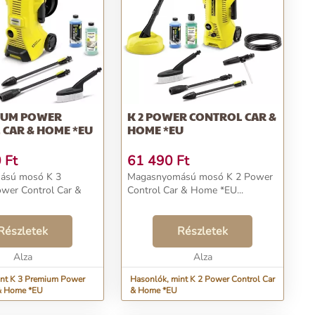
MIUM POWER
K 2 POWER CONTROL CAR &
 CAR & HOME *EU
HOME *EU
0
Ft
61 490
Ft
ású mosó K 3
Magasnyomású mosó K 2 Power
wer Control Car &
Control Car & Home *EU...
Részletek
Részletek
Alza
Alza
int K 3 Premium Power
Hasonlók, mint K 2 Power Control Car
 & Home *EU
& Home *EU