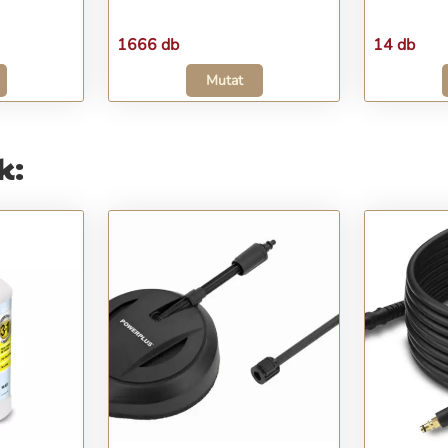
1666 db
14 db
Mutat
k: