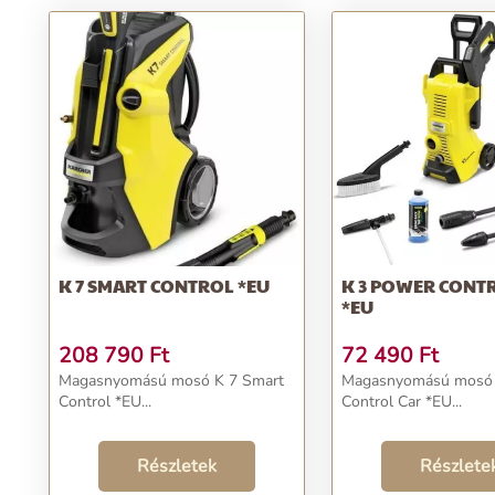
K 7 SMART CONTROL *EU
K 3 POWER CONT
*EU
208 790
Ft
72 490
Ft
Magasnyomású mosó K 7 Smart
Magasnyomású mosó 
Control *EU...
Control Car *EU...
Részletek
Részlete