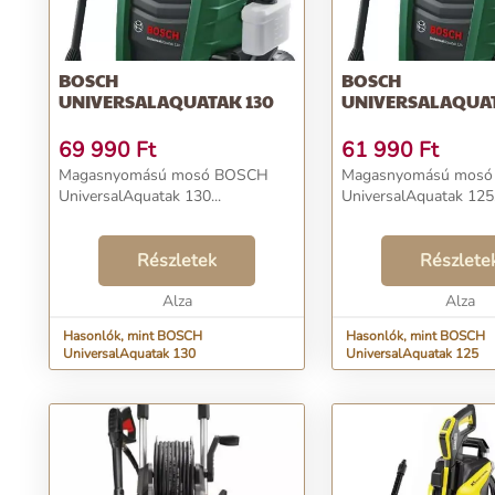
BOSCH
BOSCH
UNIVERSALAQUATAK 130
UNIVERSALAQUAT
69 990
Ft
61 990
Ft
Magasnyomású mosó BOSCH
Magasnyomású mos
UniversalAquatak 130...
UniversalAquatak 125.
Részletek
Részlete
Alza
Alza
Hasonlók, mint BOSCH
Hasonlók, mint BOSCH
UniversalAquatak 130
UniversalAquatak 125