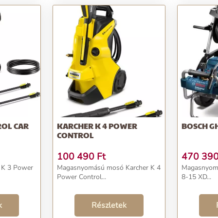
ROL CAR
KARCHER K 4 POWER
BOSCH GH
CONTROL
100 490
Ft
470 39
K 3 Power
Magasnyomású mosó Karcher K 4
Magasnyom
Power Control...
8-15 XD...
k
Részletek