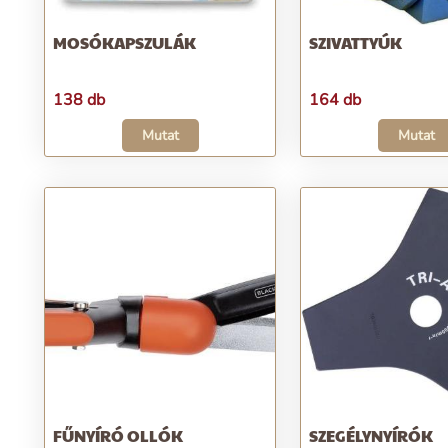
MOSÓKAPSZULÁK
SZIVATTYÚK
138 db
164 db
Mutat
Mutat
FŰNYÍRÓ OLLÓK
SZEGÉLYNYÍRÓK