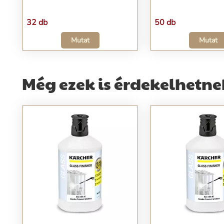
32 db
50 db
Mutat
Mutat
Még ezek is érdekelhetne