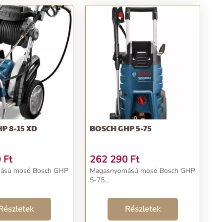
P 8-15 XD
BOSCH GHP 5-75
0
Ft
262 290
Ft
ású mosó Bosch GHP
Magasnyomású mosó Bosch GHP
5-75...
Részletek
Részletek