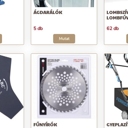
ÁGDARÁLÓK
LOMBSZÍ
LOMBFÚ
5 db
62 db
Mutat
FŰNYÍRÓK
GYEPLAZ