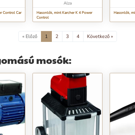
Alza
r Control Car
Hasonlók, mint Karcher K 4 Power
Hasonlók, m
Control
« Előző
1
2
3
4
Következő »
yomású mosók: