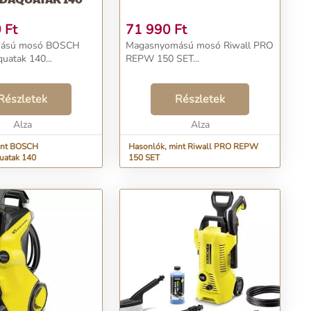
0
Ft
71 990
Ft
ású mosó BOSCH
Magasnyomású mosó Riwall PRO
atak 140...
REPW 150 SET...
Részletek
Részletek
Alza
Alza
int BOSCH
Hasonlók, mint Riwall PRO REPW
uatak 140
150 SET