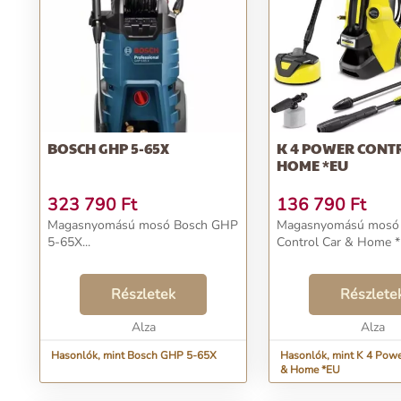
BOSCH GHP 5-65X
K 4 POWER CONT
HOME *EU
323 790
Ft
136 790
Ft
Magasnyomású mosó Bosch GHP
Magasnyomású mosó 
5-65X...
Control Car & Home *E
Részletek
Részlete
Alza
Alza
Hasonlók, mint Bosch GHP 5-65X
Hasonlók, mint K 4 Powe
& Home *EU