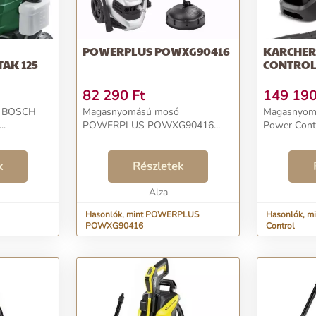
POWERPLUS POWXG90416
KARCHER
AK 125
CONTRO
82 290
Ft
149 19
ó BOSCH
Magasnyomású mosó
Magasnyomá
..
POWERPLUS POWXG90416...
Power Contr
k
Részletek
Alza
Hasonlók, mint POWERPLUS
Hasonlók, mi
POWXG90416
Control