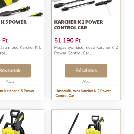
 K 5 POWER
KARCHER K 2 POWER
L
CONTROL CAR
0
Ft
51 190
Ft
sú mosó Karcher K 5
Magasnyomású mosó Karcher K 2
ol...
Power Control Car...
Részletek
Részletek
Alza
Alza
nt Karcher K 5 Power
Hasonlók, mint Karcher K 2 Power
Control Car