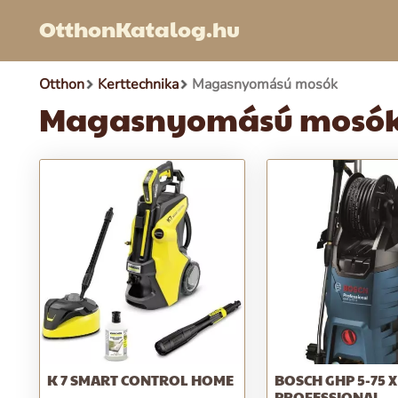
OtthonKatalog.hu
Otthon
Kerttechnika
Magasnyomású mosók
Magasnyomású mosó
K 7 SMART CONTROL HOME
BOSCH GHP 5-75 X
PROFESSIONAL