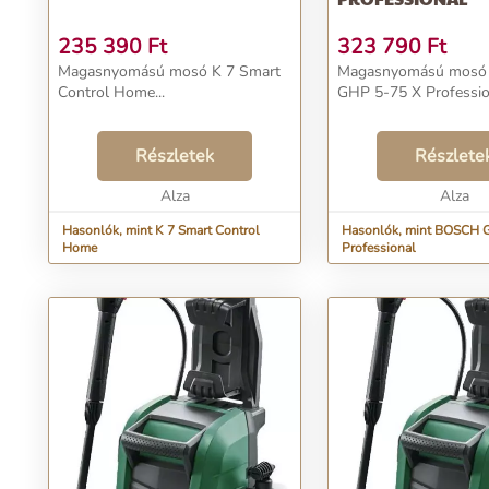
235 390
Ft
323 790
Ft
Magasnyomású mosó K 7 Smart
Magasnyomású mos
Control Home...
GHP 5-75 X Profession
Részletek
Részlete
Alza
Alza
Hasonlók, mint K 7 Smart Control
Hasonlók, mint BOSCH 
Home
Professional