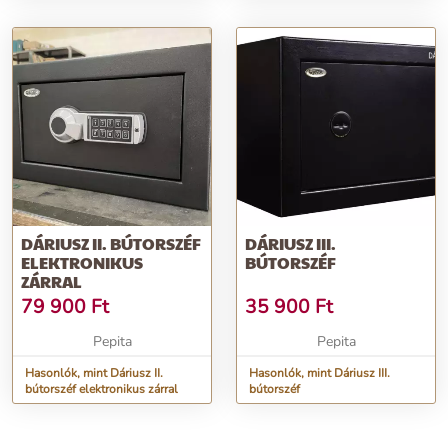
DÁRIUSZ II. BÚTORSZÉF
DÁRIUSZ III.
ELEKTRONIKUS
BÚTORSZÉF
ZÁRRAL
79 900
Ft
35 900
Ft
Pepita
Pepita
Hasonlók, mint Dáriusz II.
Hasonlók, mint Dáriusz III.
bútorszéf elektronikus zárral
bútorszéf