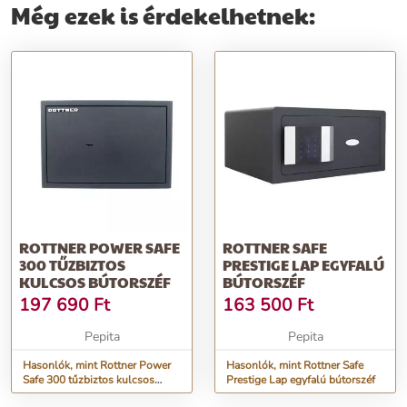
Még ezek is érdekelhetnek:
ROTTNER POWER SAFE
ROTTNER SAFE
300 TŰZBIZTOS
PRESTIGE LAP EGYFALÚ
KULCSOS BÚTORSZÉF
BÚTORSZÉF
197 690
Ft
163 500
Ft
Pepita
Pepita
Hasonlók, mint Rottner Power
Hasonlók, mint Rottner Safe
Safe 300 tűzbiztos kulcsos
Prestige Lap egyfalú bútorszéf
bútorszéf