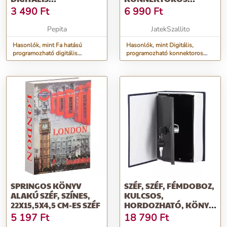
ÉBRESZTŐÓRA
IDŐZÍTŐ LCD
3 490
Ft
6 990
Ft
HŐMÉRŐVEL
KIJELZŐVEL (BB-11747)
Pepita
JatekSzallito
Hasonlók, mint Fa hatású
Hasonlók, mint Digitális,
programozható digitális
programozható konnektoros
ébresztőóra hőmérővel
időzítő LCD kijelzővel (BB-
11747)
SPRINGOS KÖNYV
SZÉF, SZÉF, FÉMDOBOZ,
ALAKÚ SZÉF, SZÍNES,
KULCSOS,
22X15,5X4,5 CM-ES SZÉF
HORDOZHATÓ, KÖNYV
TÍPUSÚ, KÉK, 20X...
5 197
Ft
18 790
Ft