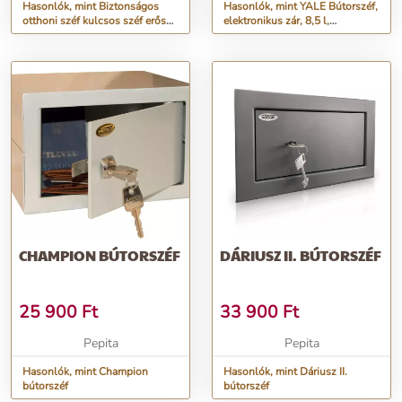
Hasonlók, mint Biztonságos
Hasonlók, mint YALE Bútorszéf,
otthoni széf kulcsos széf erős
elektronikus zár, 8,5 l,
szilárd
200x310x2000 mm, YALE
&quot;Y...
CHAMPION BÚTORSZÉF
DÁRIUSZ II. BÚTORSZÉF
25 900
Ft
33 900
Ft
Pepita
Pepita
Hasonlók, mint Champion
Hasonlók, mint Dáriusz II.
bútorszéf
bútorszéf