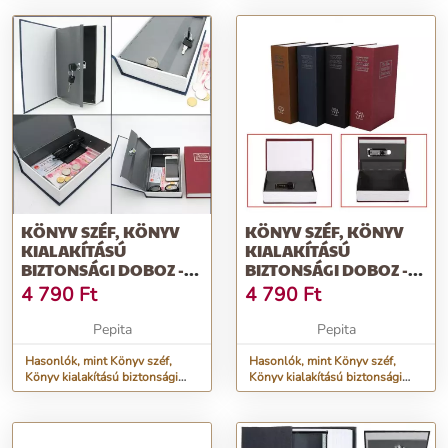
KÖNYV SZÉF, KÖNYV
KÖNYV SZÉF, KÖNYV
KIALAKÍTÁSÚ
KIALAKÍTÁSÚ
BIZTONSÁGI DOBOZ -
BIZTONSÁGI DOBOZ -
KULCCSAL NYITHATÓ
KÓDDAL NYITHATÓ
4 790
Ft
4 790
Ft
Pepita
Pepita
Hasonlók, mint Könyv széf,
Hasonlók, mint Könyv széf,
Könyv kialakítású biztonsági
Könyv kialakítású biztonsági
doboz - Kulccsal nyitható
doboz - kóddal nyitható