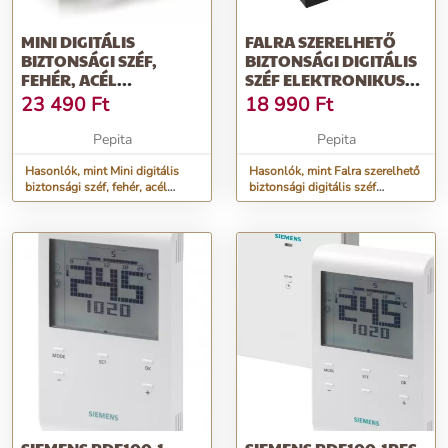
MINI DIGITÁLIS
FALRA SZERELHETŐ
BIZTONSÁGI SZÉF,
BIZTONSÁGI DIGITÁLIS
FEHÉR, ACÉL
SZÉF ELEKTRONIKUS
ANYAGBÓL, 2 DB
ZÁRRAL -...
23 490
Ft
18 990
Ft
KULCCSAL
Pepita
Pepita
Hasonlók, mint Mini digitális
Hasonlók, mint Falra szerelhető
biztonsági széf, fehér, acél
biztonsági digitális széf
anyagból, 2 db kulccsal
elektronikus zárral -...