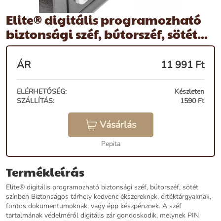
Elite® digitális programozható
biztonsági széf, bútorszéf, sötét...
ÁR
11 991
Ft
ELÉRHETŐSÉG:
Készleten
SZÁLLÍTÁS:
1590 Ft
Vásárlás
Pepita
Termékleírás
Elite® digitális programozható biztonsági széf, bútorszéf, sötét
színben Biztonságos tárhely kedvenc ékszereknek, értéktárgyaknak,
fontos dokumentumoknak, vagy épp készpénznek. A széf
tartalmának védelméről digitális zár gondoskodik, melynek PIN