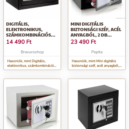
DIGITÁLIS,
MINI DIGITÁLIS
ELEKTRONIKUS,
BIZTONSÁGI SZÉF, ACÉL
SZÁMKOMBINÁCIÓS
ANYAGBÓL, 2 DB
BÚTORSZÉF, 10
KULCCSAL
14 490
Ft
23 490
Ft
LITERES, 3-8
KARAKTERES, LED
Bravuroshop
Pepita
JELZŐFÉNNYEL, FEKETE
SZÍNBEN
Hasonlók, mint Digitális,
Hasonlók, mint Mini digitális
elektronikus, számkombinációs
biztonsági széf, acél anyagból,
bútorszéf, 10 literes, 3-8
2 db kulccsal
karakteres, LED jelzőfénnyel,
fekete színben