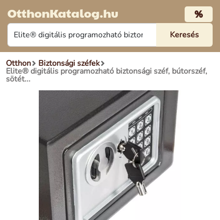
OtthonKatalog.hu
%
Otthon
Biztonsági széfek
Elite® digitális programozható biztonsági széf, bútorszéf,
sötét...