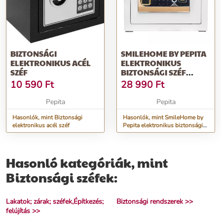
BIZTONSÁGI
SMILEHOME BY PEPITA
ELEKTRONIKUS ACÉL
ELEKTRONIKUS
SZÉF
BIZTONSÁGI SZÉF
UJJLENYOMAT OLVA...
10 590
Ft
28 990
Ft
Pepita
Pepita
Hasonlók, mint Biztonsági
Hasonlók, mint SmileHome by
elektronikus acél széf
Pepita elektronikus biztonsági
Széf ujjlenyomat olva...
Hasonló kategóriák, mint
Biztonsági széfek:
Lakatok; zárak; széfek,Építkezés;
Biztonsági rendszerek >>
felújítás >>