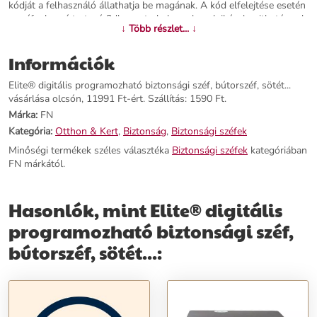
kódját a felhasználó állathatja be magának. A kód elfelejtése esetén
a széf a hozzá tartozó 2db mesterkulcs valamelyikével nyitható csak
↓ Több részlet... ↓
ki. Kialakításának köszönhetően önállóan, falba építve, vagy bútorba
is tökéletesen használható. A csomag tartalmazza a beszereléshez
Információk
szükséges csavarokat, dübeleket is. Tulajdonságok: Beépíthető, de
önállóan is használható Jobbra, nagy szögben nyíló ajtó Erős acél
Elite® digitális programozható biztonsági széf, bútorszéf, sötét...
zárórudak Acél oldalfalak Digitális számzár Mesterkulcs Elemes
vásárlása olcsón, 11991 Ft-ért. Szállítás: 1590 Ft.
működés - az elemeket a csomag tartalmazza Mérete: 23 x 17 x 17
cm Űrtartalma: kb 6 liter Súlya kb. 2.5 kg Sötét színben A csomag
Márka:
FN
tartalma 1 db digitális széf 2 db mesterkulcs 1 db kulcsnyílás takaró
Kategória:
Otthon & Kert
,
Biztonság
,
Biztonsági széfek
2 db rögzítő dübel 4 db AA ceruzaelem
Minőségi termékek széles választéka
Biztonsági széfek
kategóriában
FN márkától.
További információk>>
Hasonlók, mint Elite® digitális
programozható biztonsági széf,
bútorszéf, sötét...: