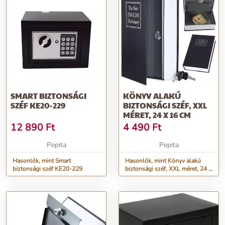
SMART BIZTONSÁGI
KÖNYV ALAKÚ
SZÉF KE20-229
BIZTONSÁGI SZÉF, XXL
MÉRET, 24 X 16 CM
12 890
Ft
4 490
Ft
Pepita
Pepita
Hasonlók, mint Smart
Hasonlók, mint Könyv alakú
biztonsági széf KE20-229
biztonsági széf, XXL méret, 24 x
16 cm