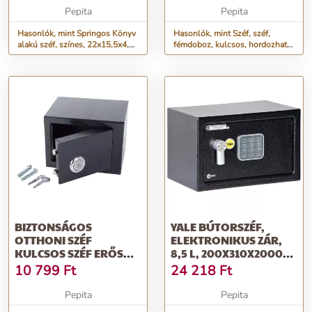
Pepita
Pepita
Hasonlók, mint Springos Könyv
Hasonlók, mint Széf, széf,
alakú széf, színes, 22x15,5x4,5
fémdoboz, kulcsos, hordozható,
cm-es széf
könyv típusú, kék, 20x...
BIZTONSÁGOS
YALE BÚTORSZÉF,
OTTHONI SZÉF
ELEKTRONIKUS ZÁR,
KULCSOS SZÉF ERŐS
8,5 L, 200X310X2000
SZILÁRD
MM, YALE &QUOT;Y...
10 799
Ft
24 218
Ft
Pepita
Pepita