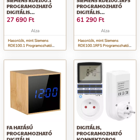
SIEMENS RDE100.1
SIEMENS RDE100.1RFS
PROGRAMOZHATÓ
PROGRAMOZHATÓ
DIGITÁLIS
DIGITÁLIS
HELYISÉGTERMOSZTÁT,
SZOBATERMOSZTÁT,
27 690
Ft
61 290
Ft
VEZETÉKES
VEZETÉK NÉLKÜLI
Alza
Alza
Hasonlók, mint Siemens
Hasonlók, mint Siemens
RDE100.1 Programozható
RDE100.1RFS Programozható
digitális helyiségtermosztát,
digitális szobatermosztát,
vezetékes
vezeték nélküli
FA HATÁSÚ
DIGITÁLIS,
PROGRAMOZHATÓ
PROGRAMOZHATÓ
DIGITÁLIS
KONNEKTOROS