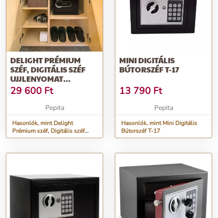
DELIGHT PRÉMIUM
MINI DIGITÁLIS
SZÉF, DIGITÁLIS SZÉF
BÚTORSZÉF T-17
UJJLENYOMAT
OLVASÓVAL ÉS GOM...
29 600
Ft
13 790
Ft
Pepita
Pepita
Hasonlók, mint Delight
Hasonlók, mint Mini Digitális
Prémium széf, Digitális széf
Bútorszéf T-17
ujjlenyomat olvasóval és gom...