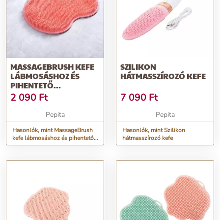
MASSAGEBRUSH KEFE
SZILIKON
LÁBMOSÁSHOZ ÉS
HÁTMASSZÍROZÓ KEFE
PIHENTETŐ
MASSZÁZSHOZ -
2 090
Ft
7 090
Ft
RÓZSASZÍN
Pepita
Pepita
Hasonlók, mint MassageBrush
Hasonlók, mint Szilikon
kefe lábmosáshoz és pihentető
hátmasszírozó kefe
masszázshoz - Rózsaszín