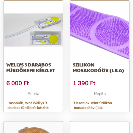
WELLYS 3 DARABOS
SZILIKON
FÜRDŐKEFE KÉSZLET
MOSAKODÓÖV (LILA)
6 000
Ft
1 390
Ft
Pepita
Pepita
Hasonlók, mint Wellys 3
Hasonlók, mint Szilikon
darabos fürdőkefe készlet
mosakodóöv (lila)