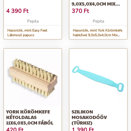
9,0X5,0X4,0CM MIX
GREY
4 390
Ft
370
Ft
Pepita
Pepita
Hasonlók, mint Easy Feet
Hasonlók, mint York Körömkefe
Lábmosó papucs
habkővel 9,0x5,0x4,0cm Mix
GREY
YORK KÖRÖMKEFE
SZILIKON
KÉTOLDALAS
MOSAKODÓÖV
11X6,0X5,0CM FÁBÓL
(TÜRKIZ)
420
Ft
1 390
Ft