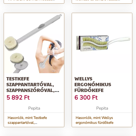
száraz testkefe, természetes
bőrápoló szettel (ápoló, h...
bambuszfából és...
TESTKEFE
WELLYS
SZAPPANTARTÓVAL,
ERGONÓMIKUS
SZAPPANSZÓRÓVAL,
FÜRDŐKEFE
LEVEHETŐ FEJJEL, 36
5 892
Ft
6 300
Ft
CM...
Pepita
Pepita
Hasonlók, mint Testkefe
Hasonlók, mint Wellys
szappantartóval,
ergonómikus fürdőkefe
szappanszóróval, levehető
fejjel, 36 cm...