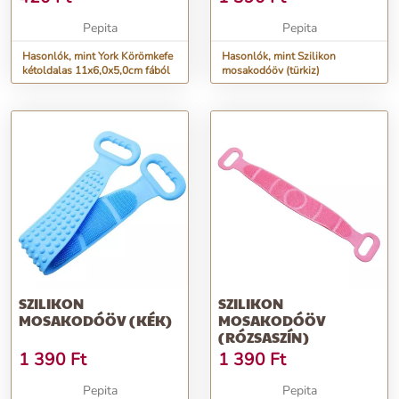
Pepita
Pepita
Hasonlók, mint York Körömkefe
Hasonlók, mint Szilikon
kétoldalas 11x6,0x5,0cm fából
mosakodóöv (türkiz)
SZILIKON
SZILIKON
MOSAKODÓÖV (KÉK)
MOSAKODÓÖV
(RÓZSASZÍN)
1 390
Ft
1 390
Ft
Pepita
Pepita