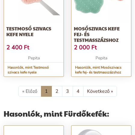
TESTMOSÓ SZIVACS
MOSÓSZIVACS KEFE
KEFE NYELE
FEJ- ÉS
TESTMASSZÁZSHOZ
2 400
Ft
2 000
Ft
Pepita
Pepita
Hasonlók, mint Testmosó
Hasonlók, mint Mosószivacs
szivacs kefe nyele
kefe fej- és testmasszázshoz
« Előző
1
2
3
4
Következő »
Hasonlók, mint Fürdőkefék: