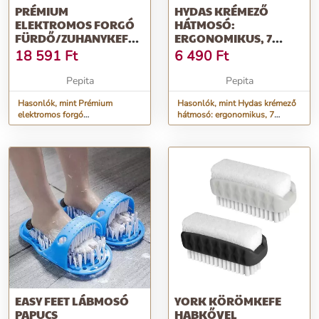
PRÉMIUM
HYDAS KRÉMEZŐ
ELEKTROMOS FORGÓ
HÁTMOSÓ:
FÜRDŐ/ZUHANYKEFE
ERGONOMIKUS, 7
40 CM-ES LEVEHETŐ
KAMRÁS, 17 GOLYÓS
18 591
Ft
6 490
Ft
NYÉLL...
TAKARÉKOS...
Pepita
Pepita
Hasonlók, mint Prémium
Hasonlók, mint Hydas krémező
elektromos forgó
hátmosó: ergonomikus, 7
fürdő/zuhanykefe 40 cm-es
kamrás, 17 golyós takarékos...
levehető nyéll...
EASY FEET LÁBMOSÓ
YORK KÖRÖMKEFE
PAPUCS
HABKŐVEL