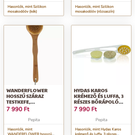
Hasonlók, mint Szilikon
Hasonlók, mint Szilikon
mosakodóöv (kék)
mosakodóöv (rózsaszín)
WANDERFLOWER
HYDAS KAROS
HOSSZÚ SZÁRAZ
KRÉMEZŐ ÉS LUFFA, 3
TESTKEFE,
RÉSZES BŐRÁPOLÓ
TERMÉSZETES
SZETTEL (ÁPOLÓ, H...
7 990
Ft
7 990
Ft
BAMBUSZFÁBÓL ÉS...
Pepita
Pepita
Hasonlók, mint
Hasonlók, mint Hydas Karos
WANDERFLOWER hosszú
krémező és luffa, 3 részes