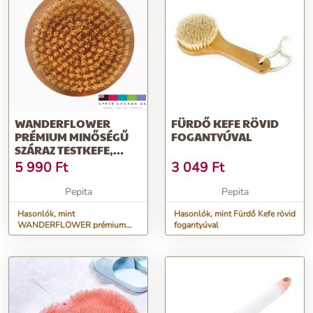
WANDERFLOWER
FÜRDŐ KEFE RÖVID
PRÉMIUM MINŐSÉGŰ
FOGANTYÚVAL
SZÁRAZ TESTKEFE,
TERMÉSZETES
5 990
Ft
3 049
Ft
BAMBUS...
Pepita
Pepita
Hasonlók, mint
Hasonlók, mint Fürdő Kefe rövid
WANDERFLOWER prémium
fogantyúval
minőségű száraz testkefe,
természetes bambus...