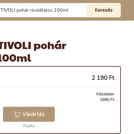
IVOLI pohár
 100ml
2 190
Ft
Készleten
1990 Ft
Vásárlás
Pepita