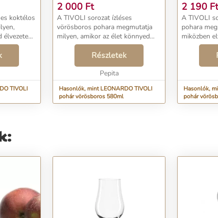
2 000
Ft
2 190
F
ses koktélos
A TIVOLI sorozat ízléses
A TIVOLI so
lyen,
vörösboros pohara megmutatja
pohara megsz
d élvezete
milyen, amikor az élet könnyed
miközben el
l. Formája
élvezete találkozik a szépséggel.
Formája ha
tílusú.A
k
Formája harmonikus, modern
Részletek
megnövekede
i
stílusú.A megnövekedett felületi
keménységn
ető...
keménységnek köszönhe...
Pepita
TEQTON term
DO TIVOLI
Hasonlók, mint LEONARDO TIVOLI
Hasonlók, m
pohár vörösboros 580ml
pohár vörös
k: