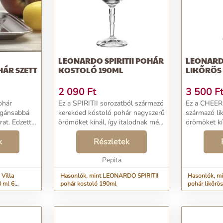
LEONARDO SPIRITII POHÁR
LEONARD
HÁR SZETT
KOSTOLÓ 190ML
LIKŐRÖS
2 090
Ft
3 500
F
ohár
Ez a SPIRITII sorozatból származó
Ez a CHEER
legánsabbá
kerekded kóstoló pohár nagyszerű
származó li
rat. Edzett
örömöket kínál, így italodnak még
örömöket kí
artóssága
finomabb íze lehet. A
finomabb íz
ad....
k
domborműves minta csodálatos,
Részletek
forma és ho
nem mindennapi megjelenést
megjelenést
kölcsönöz a pohárnak...
Pepita
pohárnak, kl
Villa
Hasonlók, mint LEONARDO SPIRITII
Hasonlók, 
8 ml 6
pohár kostoló 190ml
pohár likőrö