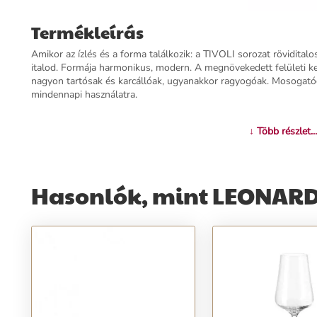
Termékleírás
Amikor az ízlés és a forma találkozik: a TIVOLI sorozat rövidital
italod. Formája harmonikus, modern. A megnövekedett felület
nagyon tartósak és karcállóak, ugyanakkor ragyogóak. Mosogató
mindennapi használatra.
További információk>>
↓ Több részlet...
Hasonlók, mint LEONARDO