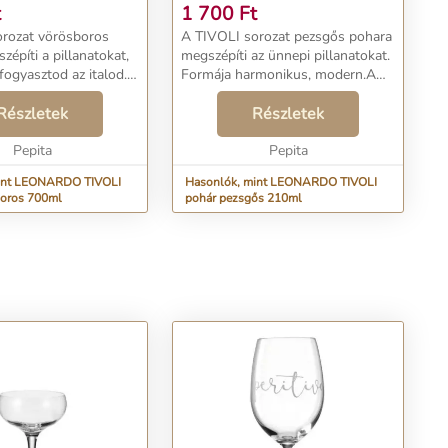
t
1 700
Ft
rozat vörösboros
A TIVOLI sorozat pezsgős pohara
építi a pillanatokat,
megszépíti az ünnepi pillanatokat.
fogyasztod az italod.
Formája harmonikus, modern.A
rmonikus, modern. A
megnövekedett felületi
tt felületi
Részletek
keménységnek köszönhetően a
Részletek
ek köszönhetően a
TEQTON termékek nagyon
ékek nagyon t...
Pepita
tartósak és karcállóak, ugyana...
Pepita
int LEONARDO TIVOLI
Hasonlók, mint LEONARDO TIVOLI
boros 700ml
pohár pezsgős 210ml