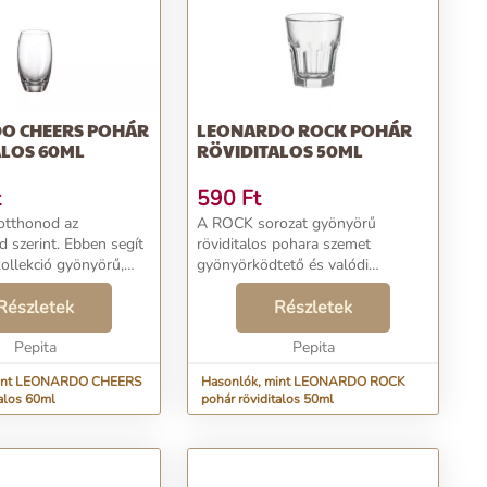
O CHEERS POHÁR
LEONARDO ROCK POHÁR
ALOS 60ML
RÖVIDITALOS 50ML
t
590
Ft
 otthonod az
A ROCK sorozat gyönyörű
d szerint. Ebben segít
röviditalos pohara szemet
llekció gyönyörű,
gyönyörködtető és valódi
ú röviditalos pohara.
élvezetet nyújt! Szögletes formája
a szinte kötelező, akik
Részletek
a klasszikus stílus maga,
Részletek
minőséget. A
tökéletesen kombinálható más,
tt felü...
Pepita
modern megjelenésű darabokkal.
Pepita
For...
mint LEONARDO CHEERS
Hasonlók, mint LEONARDO ROCK
talos 60ml
pohár röviditalos 50ml