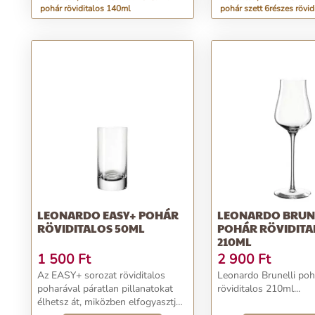
pohár röviditalos 140ml
pohár szett 6részes rövid
LEONARDO EASY+ POHÁR
LEONARDO BRUN
RÖVIDITALOS 50ML
POHÁR RÖVIDITA
210ML
1 500
Ft
2 900
Ft
Az EASY+ sorozat röviditalos
Leonardo Brunelli poh
poharával páratlan pillanatokat
röviditalos 210ml...
élhetsz át, miközben elfogyasztjod