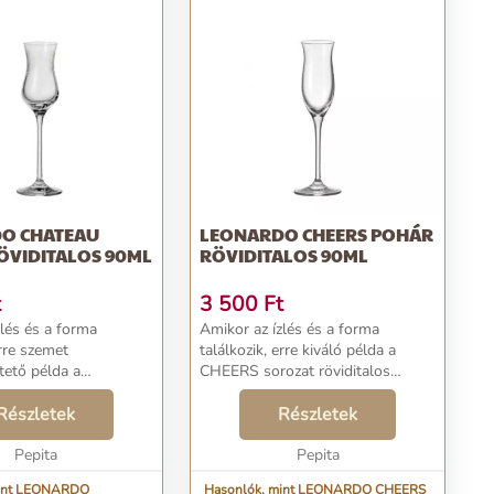
O CHATEAU
LEONARDO CHEERS POHÁR
ÖVIDITALOS 90ML
RÖVIDITALOS 90ML
t
3 500
Ft
zlés és a forma
Amikor az ízlés és a forma
erre szemet
találkozik, erre kiváló példa a
ető példa a
CHEERS sorozat röviditalos
ozat röviditalos
pohara. Ebből a pohárból igazán
ől a pohárból igazán
Részletek
élvezet elfogyasztani az italod.
Részletek
gyasztani az italod.
Formájával is az olasz életérzést
és nemes, elegáns
Pepita
nyújtja, amikor...
Pepita
mint LEONARDO
Hasonlók, mint LEONARDO CHEERS