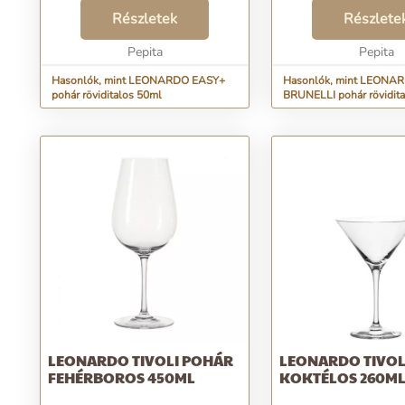
italod. Hengeres formája modern
és inspiráló. Egyszerűségében
Részletek
Részlete
rejlik a szépsége. A
megnövekedett felület...
Pepita
Pepita
Hasonlók, mint LEONARDO EASY+
Hasonlók, mint LEONA
pohár röviditalos 50ml
BRUNELLI pohár rövidit
LEONARDO TIVOLI POHÁR
LEONARDO TIVOL
FEHÉRBOROS 450ML
KOKTÉLOS 260M