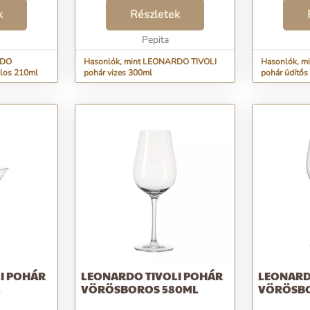
szép pillanatokkal gazdagodhatsz.
italod elfo
k
Formája harmonikus, modern. A
Részletek
harmonikus
megnövekedett felületi
megnövekede
keménységnek köszönhetően...
Pepita
keménységn
TEQTON ter
RDO
Hasonlók, mint LEONARDO TIVOLI
Hasonlók, m
alos 210ml
pohár vizes 300ml
pohár üdítős
I POHÁR
LEONARDO TIVOLI POHÁR
LEONARD
L
VÖRÖSBOROS 580ML
VÖRÖSBO