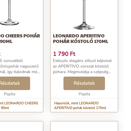
O CHEERS POHÁR
LEONARDO APERITIVO
 90ML
POHÁR KÓSTOLÓ 170ML
t
1 790
Ft
S sorozatból
Exkluzív, elegáns stílust képvisel
kőröspohár nagyszerű
az APERITIVO sorozat kóstoló
nál, így italodnak még
pohara. Megmutatja a szépség
e lehet. Az öblös
fogalmát. Ívelt alakjával és
sszú szár csodaszép
Részletek
gyönyörű metszet mintájával
Részletek
 kölcsönöz a
étkezőasztalod dísze lehet. Semmi
asszikus, elegá...
Pepita
sem ad olyan sok...
Pepita
mint LEONARDO CHEERS
Hasonlók, mint LEONARDO
s 90ml
APERITIVO pohár kóstoló 170ml