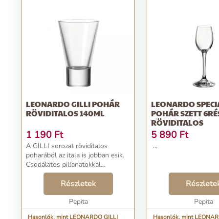
LEONARDO GILLI POHÁR
LEONARDO SPECI
RÖVIDITALOS 140ML
POHÁR SZETT 6RÉ
RÖVIDITALOS
1 190
Ft
5 890
Ft
A GILLI sorozat röviditalos
...
poharából az itala is jobban esik.
Csodálatos pillanatokkal
gazdagodhat, miközben
elfogyasztja italát. Formája
Részletek
Részlete
különleges, de mégis klasszikus,
könnyen kombinálható moderne...
Pepita
Pepita
Hasonlók, mint LEONARDO GILLI
Hasonlók, mint LEONA