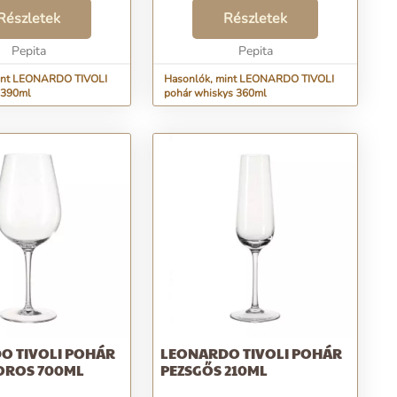
gyasztásakor. Formája
miközben elfogyasztod italdat.
, modern. A
Részletek
Formája harmonikus, modern. A
Részletek
tt felületi
megnövekedett felületi
ek köszönhetően a
Pepita
keménységnek köszönhetően a
Pepita
mékek nagyo...
TEQTON t...
int LEONARDO TIVOLI
Hasonlók, mint LEONARDO TIVOLI
 390ml
pohár whiskys 360ml
O TIVOLI POHÁR
LEONARDO TIVOLI POHÁR
ROS 700ML
PEZSGŐS 210ML