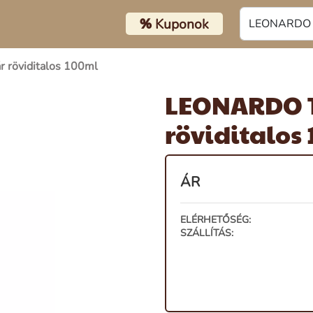
%
Kuponok
 röviditalos 100ml
LEONARDO T
röviditalos
ÁR
ELÉRHETŐSÉG:
SZÁLLÍTÁS: