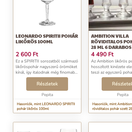
LEONARDO SPIRITII POHÁR
AMBITION VILLA
LIKŐRÖS 100ML
RÖVIDITALOS PO
28 ML 6 DARABOS
2 600
Ft
4 490
Ft
Ez a SPIRITII sorozatból származó
Az Ambition likőrös p
likőröspohár nagyszerű örömöket
hosszított kinézete e
kínál, így italodnak még finomabb
teszi az egyszerű poha
íze lehet. A domborműves minta
üvegből készült, így t
csodálatos, nem mindennapi
Részletek
hosszabb ideig megmar
Részlete
megjelenést kölcsönöz a
pohárnak, modern é...
Pepita
Pepita
Hasonlók, mint LEONARDO SPIRITII
Hasonlók, mint Ambition 
pohár likőrös 100ml
röviditalos pohár szett 2
darabos