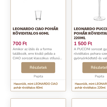
LEONARDO CIAO POHÁR
LEONARDO PUCCI
RÖVIDITALOS 60ML
POHÁR RÖVIDITA
220ML
700
Ft
1 500
Ft
Amikor az ízlés és a forma
A PUCCINI sorozat g
találkozik, erre kiváló példa a
röviditalos pohara sz
CIAO sorozat klasszikus stílusú
gyönyörködtető és val
röviditalos pohara. Ebből a
élvezetet nyújt! Szögl
pohárból igazán élvezet
Részletek
igazán stílusos. Formá
Részlete
elfogyasztani az italod. Formájával
a stílusodnak megfele
is az olasz életérzés...
Pepita
megnövekedett felületi 
Pepita
Hasonlók, mint LEONARDO CIAO
Hasonlók, mint LEONA
pohár röviditalos 60ml
pohár röviditalos 220ml