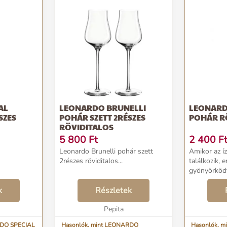
AL
LEONARDO BRUNELLI
LEONARD
SZES
POHÁR SZETT 2RÉSZES
POHÁR R
RÖVIDITALOS
5 800
Ft
2 400
F
Leonardo Brunelli pohár szett
Amikor az í
2részes röviditalos...
találkozik, 
gyönyörködt
CHATEAU sor
k
Részletek
pohara. Ebb
élvezet elfo
Pepita
Formájával 
mint...
RDO SPECIAL
Hasonlók, mint LEONARDO
Hasonlók, 