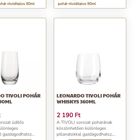
ár röviditalos 90ml
pohár röviditalos 90ml
O TIVOLI POHÁR
LEONARDO TIVOLI POHÁR
390ML
WHISKYS 360ML
t
2 190
Ft
rozat üdítős
A TIVOLI sorozat poharának
ülönleges
köszönhetően különleges
al gazdagodhatsz
pillanatokkal gazdagodhatsz,