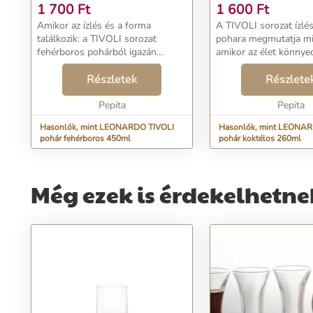
1 700
Ft
1 600
Ft
Amikor az ízlés és a forma
A TIVOLI sorozat ízlé
találkozik: a TIVOLI sorozat
pohara megmutatja mi
fehérboros pohárból igazán
amikor az élet könnye
élvezet elfogyasztani az italod.
találkozik a szépségge
Formája harmonikus, modern.A
Részletek
harmonikus, modern s
Részlete
megnövekedett felületi
megnövekedett felület
keménységnek köszönhetően a
Pepita
keménységnek köszönh
Pepita
TEQT...
Hasonlók, mint LEONARDO TIVOLI
Hasonlók, mint LEONAR
pohár fehérboros 450ml
pohár koktélos 260ml
Még ezek is érdekelhetne