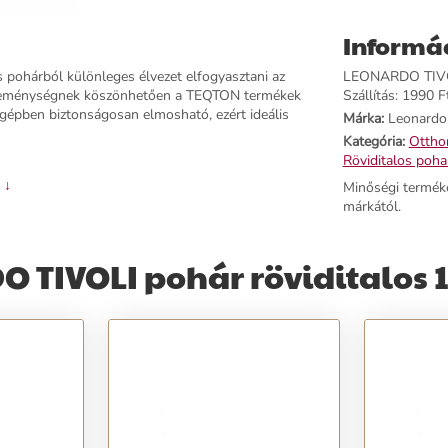
Informá
os pohárból különleges élvezet elfogyasztani az
LEONARDO TIVOLI
i keménységnek köszönhetően a TEQTON termékek
Szállítás: 1990 Ft
gépben biztonságosan elmosható, ezért ideális
Márka:
Leonardo
Kategória:
Otthon
Röviditalos poha
 ↓
Minőségi termék
márkától.
 TIVOLI pohár röviditalos 