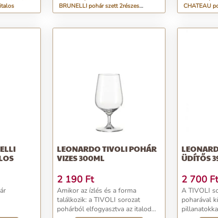
italos
BRUNELLI pohár szett 2részes
CHATEAU poh
röviditalos
ELLI
LEONARDO TIVOLI POHÁR
LEONARD
LOS
VIZES 300ML
ÜDÍTŐS 
2 190
Ft
2 700
F
ár
Amikor az ízlés és a forma
A TIVOLI so
találkozik: a TIVOLI sorozat
poharával k
pohárból elfogyasztva az italod
pillanatokk