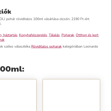
ciók
 pohár röviditalos 100ml vásárlása olcsón, 2190 Ft-ért.
.
, háztartás
,
Konyhafelszerelés
,
Tálalás
,
Poharak
,
Otthon és kert
,
rak
ek széles választéka
Röviditalos poharak
kategóriában Leonardo
100ml: