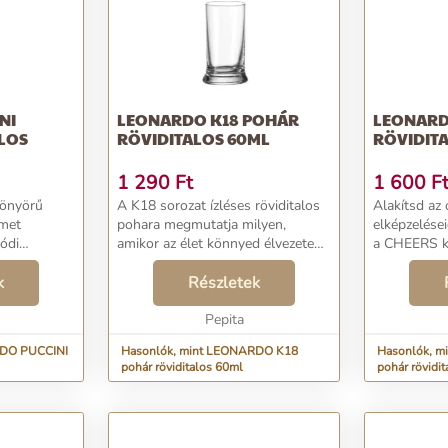
NI
LEONARDO K18 POHÁR
LEONARD
LOS
RÖVIDITALOS 60ML
RÖVIDIT
1 290
Ft
1 600
F
yönyörű
A K18 sorozat ízléses röviditalos
Alakítsd az
emet
pohara megmutatja milyen,
elképzelései
ódi
amikor az élet könnyed élvezete
a CHEERS ko
etes formája
találkozik a szépséggel. Egyszerű
ívelt formáj
ld az életed
k
és mértéktartó hengeres formája
Részletek
Azok számár
lően.A
harmonikus, letisztult. Mutasd
értékelik a 
k...
meg egyedis...
Pepita
megnövekede
RDO PUCCINI
Hasonlók, mint LEONARDO K18
Hasonlók, 
pohár röviditalos 60ml
pohár rövidi