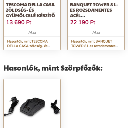
TESCOMA DELLA CASA
BANQUET TOWER 8 L-
ZÖLDSÉG- ÉS
ES ROZSDAMENTES
GYÜMÖLCSLÉ KÉSZÍTŐ
ACÉL
GYÜMÖLCSGŐZÖLŐ ÉS
13 690
Ft
22 190
Ft
GYÜMÖLCSLÉ KÉSZÍTŐ
EDÉNY
Alza
Alza
Hasonlók, mint TESCOMA
Hasonlók, mint BANQUET
DELLA CASA zöldség- és
TOWER 8 l-es rozsdamentes
gyümölcslé készítő
acél gyümölcsgőzölő és
gyümölcslé készítő edény
Hasonlók, mint Szörpfőzők: